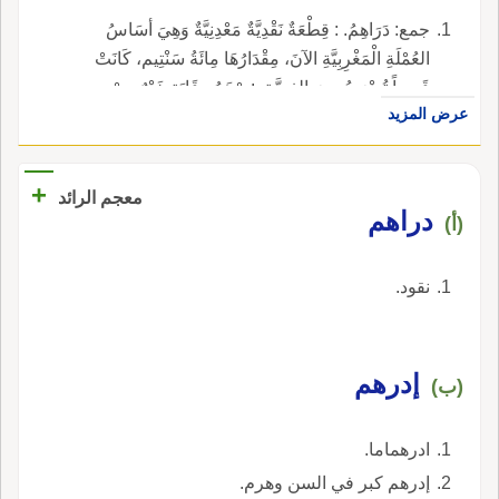
جمع: دَرَاهِمُ. : قِطْعَةٌ نَقْدِيَّةٌ مَعْدِنِيَّةٌ وَهِيَ أسَاسُ
العُمْلَةِ الْمَغْرِبِيَّةِ الآنَ، مِقْدَارُهَا مِائَةُ سَنْتِيم، كَانَتْ
قَدِيماً تُضْرَبُ مِنَ الفِضَّةِ. :دِرْهَمُ وِقَايَةٍ خَيْرٌ مِنْ
عرض المزيد
قِنْطَارِ دَوَاءٍ. (مثل).
+
معجم الرائد
دراهم
(أ)
نقود.
إدرهم
(ب)
ادرهماما.
إدرهم كبر في السن وهرم.