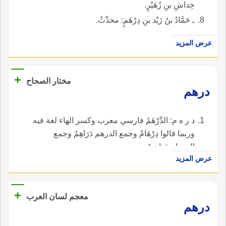
خِداشِ بنِ زُهَيْرٍ.
ـ حَمَّادُ بنُ زَيْد بنِ دِرْهَمٍ: محدِّثٌ.
عرض المزيد
+
مختار الصحاح
درهم
د ر ه م: الدِّرْهَمُ فارسي معرب وكسر الهاء لغة فيه
وربما قالوا دِرْهَامٌ وجمع الدرهم دَرَاهِمُ وجمع
الدرهام دَرَاهِيمُ.
عرض المزيد
+
معجم لسان العرب
درهم