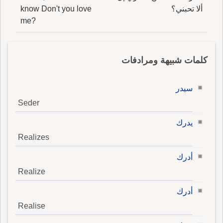
ألا تحبني؟
know Don't you love
me?
كلمات شبيهة ومرادفات
سيدر
Seder
يدرك
Realizes
أدرك
Realize
أدرك
Realise