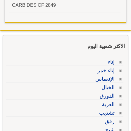
CARBIDES OF 2849
الاكثر شعبية اليوم
إناء
إناء خمر
الإنغماس
الخيال
الدورق
العربة
تشذيب
رفق
شبح