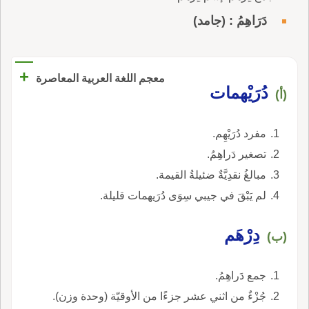
دَرَاهِمُ : (جامد)
+
معجم اللغة العربية المعاصرة
دُرَيْهمات
(أ)
مفرد دُرَيْهِم.
تصغير دَراهِمُ.
مبالغُ نقدِيَّةٌ ضئيلةُ القيمة.
لم يَبْقَ في جيبي سِوَى دُرَيهمات قليلة.
دِرْهَم
(ب)
جمع دَراهِمُ.
جُزْءٌ من اثني عشر جزءًا من الأوقيّة (وحدة وزن).