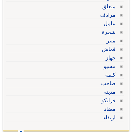
متعلق
مرادف
عامل
شجرة
مثير
قماش
جهاز
مسيو
كلمة
صاحب
مدينة
فرانكو
مضاد
ارتقاء