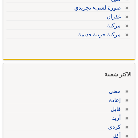
صورة لشىء تجريدي
غفران
مركبة
مركبة حربية قديمة
الاكثر شعبية
معنى
إعادة
قابل
أريد
كردي
أكثر