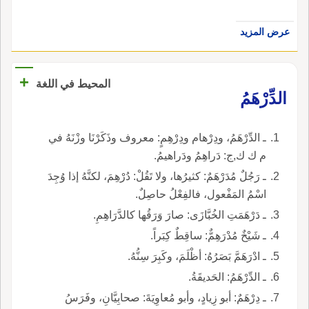
عرض المزيد
+
المحيط في اللغة
الدِّرْهَمُ
ـ الدِّرْهَمُ، ودِرْهام ودِرْهِمٍ: معروف وذَكَرْنَا وزْنَهُ في
م ك ك,ج: دَراهِمُ ودَراهيمُ.
ـ رَجُلٌ مُدَرْهَمٌ: كثيرُها، ولا تَقُلْ: دُرْهِمَ، لكنَّهُ إذا وُجِدَ
اسْمُ المَفْعول، فالفِعْلُ حاصِلٌ.
ـ دَرْهَمَتِ الخُبَّازَى: صارَ وَرَقُها كالدَّرَاهِمِ.
ـ شَيْخٌ مُدْرَهِمٌّ: ساقِطٌ كِبَراً.
ـ ادْرَهَمَّ بَصَرُهُ: أظْلَمَ، وكَبِرَ سِنُّهُ.
ـ الدِّرْهَمُ: الحَديقَةُ.
ـ دِرْهَمٌ: أبو زِيادٍ، وأبو مُعاوِيَةَ: صحابِيَّانِ، وفَرَسُ