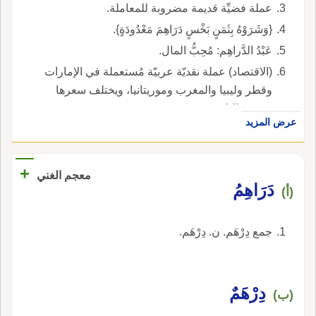
عملة فضيِّة قديمة مضروبة للمعاملة.
{وَشَرَوْهُ بِثَمَنٍ بَخْسٍ دَرَاهِمَ مَعْدُودَةٍ}.
عَبْدُ الدَّراهِم: مُحِبُّ المال.
(الاقتصاد) عملة نقديّة عربيّة مُستعملة في الإمارات
وقطر وليبيا والمغرب وموريتانيا، ويختلف سعرها
بحسب البلد.
عرض المزيد
+
معجم الغني
دَرَاهِمُ
(أ)
جمع دِرْهَم. ن. دِرْهَم.
دِرْهَمٌ
(ب)