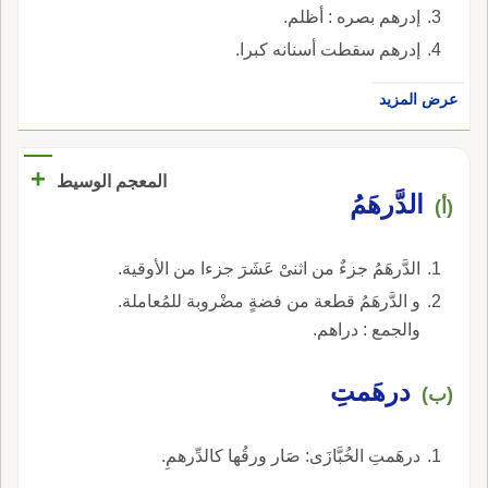
إدرهم بصره : أظلم.
إدرهم سقطت أسنانه كبرا.
عرض المزيد
+
المعجم الوسيط
الدَّرهَمُ
(أ)
الدَّرهَمُ جزءٌ من اثنىْ عَشَرَ جزءا من الأوقية.
و الدَّرهَمُ قطعة من فضةٍ مضْروبة للمُعاملة.
والجمع : دراهم.
درهَمتِ
(ب)
درهَمتِ الخُبَّازَى: صَار ورقُها كالدِّرهمِ.