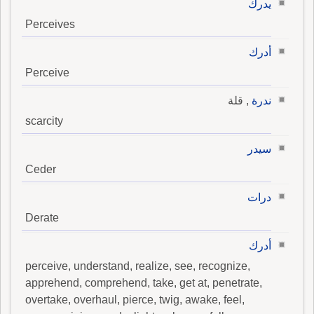
يدرك
Perceives
أدرك
Perceive
ندرة
, قلة
scarcity
سيدر
Ceder
درات
Derate
أدرك
perceive, understand, realize, see, recognize,
apprehend, comprehend, take, get at, penetrate,
overtake, overhaul, pierce, twig, awake, feel,