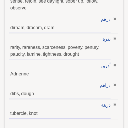
sense, rejoin, see daylight, sober up, follow,
observe
درهم
dirham, drachm, dram
ندرة
rarity, rareness, scarceness, poverty, penury,
paucity, famine, tightness, drought
أدرين
Adrienne
دراهم
dibs, dough
درينة
tubercle, knot