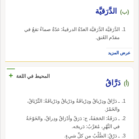
الدَّرَقيَّة
(ب)
الدَّرَقيَّة الدَّرَقيَّة الغدّةُ الدرقيةُ: غدّةٌ صماءُ تقعُ في
مقدّم العُنق.
عرض المزيد
+
المحيط في اللغة
دَرَّاقُ
(أ)
ـ دَرَّاقُ ودِرْياقُ ودِرْياقَةُ ودَرْياقُ ودَرْياقَةُ: التِّرْيَاقُ،
والخَمْرُ.
ـ دَرَقَةُ: الحَجَفَةُ، ج: دَرَقٌ وأدْرَاقٌ ودِراقٌ، والخَوْخَةُ
في النَّهْرِ، مُعَرَّبُ: دَريجَه.
ـ دَرْقُ: الصُّلْبُ من كلِّ شيءٍ.