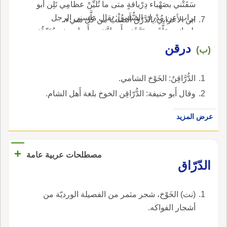
سَقَتْني بصَهْباء دِرْياقةٍ متى ما تُلَيِّنْ عظامِي تَلِن أَبو
تراب عن مُدْرِك السُّلَمي: يقال مَلَّسني الرجل
ابن الأَعرابي: الدَّرْقُ الصُّلْبُ من كل شيء.
بلسانه ومَلَّقَن ودَرَّقَني أَي ليَّنني وأَصلح مني يُدَرِّقُني
ويُمَلِّسُن ويُمَلِّقُني.
درقن
(ب)
الدُّرَّاقِنُ: الخَوْخ الشامي.
وقال أَبو حنيفة: الدُّرّاقِن الخوخ بلغة أَهل الشام.
عرض المزيد
+
مصطلحات عربية عامة
الدّرّاق
(نت) الخَوْخ، شجر مثمر من الفصيلة الورديّة من
أشجار الفواكه.