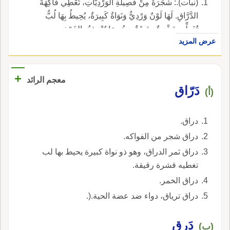
(نبات).: شَجَرَةٌ مِنْ فَصِيلَةِ الوَرْدِيَّاتِ، تُعْطِي فَاكِهَةَ
الدَّرَّاقِ. لَهَا لَوْنٌ وَرْدِيٌّ وَنَوَاةٌ كَبِيرَةٌ، يُحِيطُ بِهَا لُبٌّ
تُغَطِّيهِ قِشْرَةٌ رَقِيقَةٌ، وَهُوَ مَا يُعْرَفُ بِالخَوْخِ.
عرض المزيد
+
معجم الرائد
دَرّاق
(أ)
دراق.
دراق شجر من الفواكه.
دراق ثمر الدراق، وهو ذو نواة كبيرة يحيط بها لب
تغطيه قشرة رقيقة.
دراق الخمر.
دراق ترياق، دواء ضد عضة الحية.(.
دَرق
(ب)