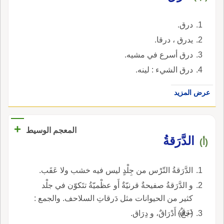
درق.
يدرق ، درقا.
درق أسرع في مشيه.
درق الشيء : لينه.
عرض المزيد
+
المعجم الوسيط
الدَّرَقةُ
(أ)
الدَّرَقةُ التّرْس من جِلْدٍ ليس فيه خشب ولا عَقَب.
و الدَّرَقةُ صفيحةٌ قرنيّةٌ أَو عظْميّةُ تتَكوّن في جلْد
كثير من الحيوانات مثل دَرقاتِ السلاحف. والجمع :
دَرَقٌ.
(جج) أَدْرَاقٌ، و دِرَاق.