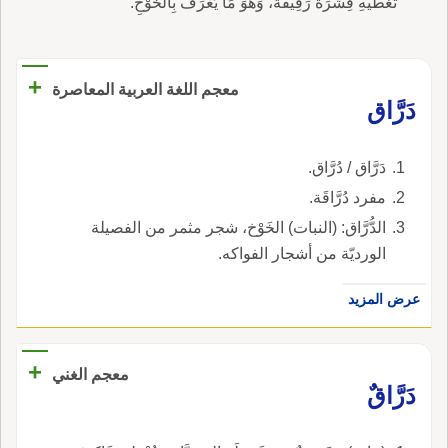
تُغَطِّيهِ قِشْرَةٌ رَقِيقَةٌ، وَهُوَ مَا يُعْرَفُ بِالخَوْخِ.
+
معجم اللغة العربية المعاصرة
دَرَّاق
دَرَّاق / دُرَّاق.
مفرد دُرَّاقَة.
الدُّرَّاق: (النبات) الخَوْخ، شجر مثمر من الفصيلة
الورديّة من أشجار الفواكه.
عرض المزيد
+
معجم الغني
دَرَّاقٌ