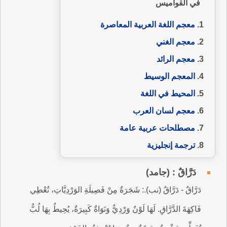
في القواميس
معجم اللغة العربية المعاصرة
معجم الغني
معجم الرائد
المعجم الوسيط
المحيط في اللغة
معجم لسان العرب
مصطلحات عربية عامة
ترجمة إنجليزية
دَرَّاقٌ : (جامد)
دَرَّاقٌ - دَرَّاقٌ (نب).: شَجَرَةٌ مِنْ فَصِيلَةِ الوَرْدِيَّاتِ، تُعْطِي
فَاكِهَةَ الدَّرَّاقِ. لَهَا لَوْنٌ وَرْدِيٌّ وَنَوَاةٌ كَبِيرَةٌ، يُحِيطُ بِهَا لُبٌّ