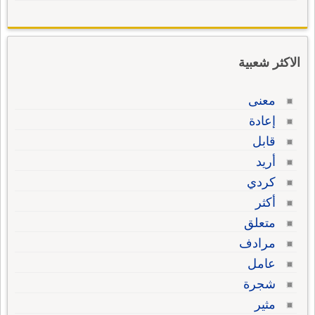
الاكثر شعبية
معنى
إعادة
قابل
أريد
كردي
أكثر
متعلق
مرادف
عامل
شجرة
مثير