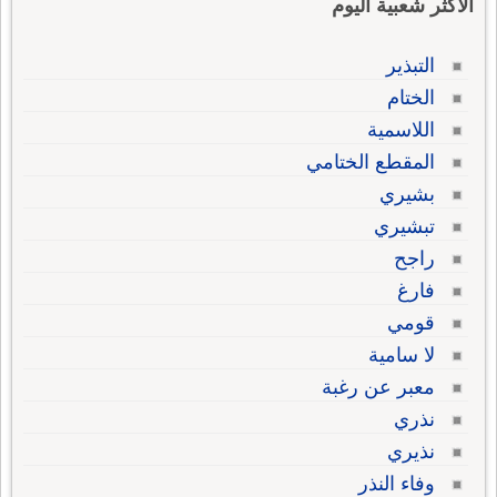
الاكثر شعبية اليوم
التبذير
الختام
اللاسمية
المقطع الختامي
بشيري
تبشيري
راجح
فارغ
قومي
لا سامية
معبر عن رغبة
نذري
نذيري
وفاء النذر