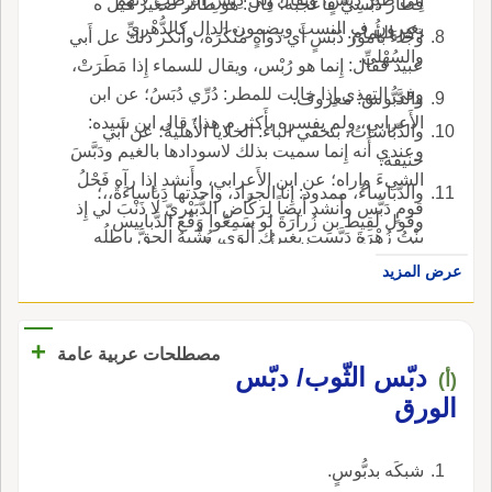
فطار دُبْسِيٌّ فأَعجبه؛ قال: هو طائر صغير قيل ه
يغيرون ف النسب ويضمون الدال كالدُّهْريِّ
ذكر اليمام.
وجاءَ بأُمور دُبْسٍ أَي دَواهٍ مُنْكَرَة، وأَنكر ذلك عل أَبي
والسُهْليِّ.
عبيد فقال: إِنما هو رُبْس، ويقال للسماء إِذا مَطَرَتْ،
وفي التهذي إِذا خالت للمطر: دُرِّي دُبَسُ؛ عن ابن
والدَّبُّوس: معروف.
الأَعرابي، ولم يفسره بأَكثر م هذا؛ قال ابن سيده:
والدِّبَاساتُ، بتخفي الباء: الخلايا الأَهليةُ؛ عن أَبي
وعندي أَنه إِنما سميت بذلك لاسودادها بالغيم ودَبَّسَ
حنيفة.
الشيءَ واراه؛ عن ابن الأَعرابي، وأَنشد إِذا رآه فَحْلُ
والدَّبَاساءُ، ممدود: إِنا الجراد، واحدتها دَِباساءَةٌ،،؛
قومٍ دَبَّس وأَنشد أَيضاً لِرَكَّاضٍ الدُّبَيْريّ لا ذَنْبَ لي إِذ
وقول لَقِيط بن زُرارَةَ لو سَمِعُوا وَقْعَ الدَّبابيس
بِنْتُ زُهْرَةَ دَبَّسَت بغيرِك أَلْوَى، يُشْبِهُ الحقَّ باطِلُه
واحدها دَبُّوسٌ، قال: وأُراه معرَّباً.
ودَبَّسْتُه: وارَيْتُه.
عرض المزيد
+
مصطلحات عربية عامة
دبّس الثّوب/ دبّس
(أ)
الورق
شبكَه بدبُّوسٍ.