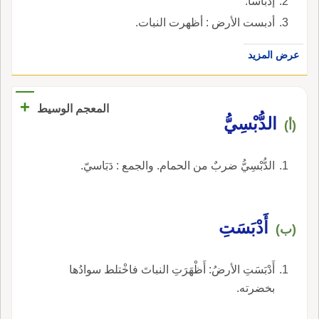
إدباسا.
أدبست الأرض : أظهرت النبات.
عرض المزيد
+
المعجم الوسيط
الدُّبْسِيُّ
(أ)
الدُّبْسِيُّ ضربٌ من الحمام. والجمع : دَبَاسيّ.
أَدْبَسَتِ
(ب)
أَدْبَسَتِ الأرضُ: أَظْهَرَتِ النباتَ فاخْتلط سوادُها
بخضرته.