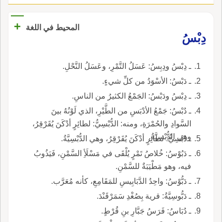
+
المحيط في اللغة
دِبْسُ
ـ دِبْسُ ودِبِسُ: عَسَلُ التَّمْرِ، وعَسَلُ النَّحْلِ.
ـ دَبْسُ: الأسْوَدُ من كلِّ شيءٍ.
ـ دِبْسُ ودَبْسُ: الجَمْعُ الكثيرُ من الناسِ.
ـ دُبْسُ: جَمْعُ الأدْبَسِ من الطَّيْرِ، الذي لَوْنُهُ بينَ
السَّوادِ والحُمْرَةِ، ومنه: الدُّبْسِيُّ: لطائِرٍ أدْكَنَ يُقَرْقِرُ،
وهي الدُّبْسِيَّةُ.
ـ دُبْسِيُّ: لطائِرٍ أدْكَنَ يُقَرْقِرُ، وهي الدُّبْسِيَّةُ.
ـ دَبُوْسُ: خُلاصُ تَمْرٍ يُلْقَى في مَسْلَأِ السَّمْنِ، فَيَذُوبُ
فيه، وهو مَطْيَبَةٌ للسَّمْنِ.
ـ دَبُّوْسُ: واحِدُ الدَّبَابِيسِ للمَقَامِعِ، كأنه مُعَرَّب.
ـ دَبُّوسِيَّةُ: قرية بِصُغْدِ سَمَرْقَنْدَ.
ـ دُبَاسُ: فَرَسُ جَبَّارِ بنِ قُرْطٍ.