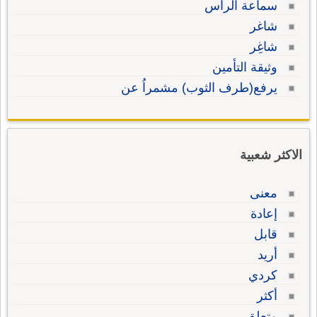
سماعة الرأس
شاغر
شاغِر
وثيقة التأمين
يرفع(طرف الثوب) مشمراُ عن
الاكثر شعبية
معنى
إعادة
قابل
أريد
كردي
أكثر
متعلق