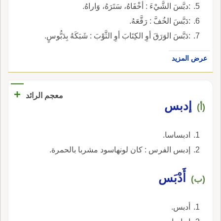
:دبَّسَ الشَّيْءَ : أخْفَاهُ، سَتَرَهُ، وَاراهُ.
:دَبَّسَ الخُفَّ : رَقَّعَهُ.
:دَبَّسَ الوَرَقَ أوِ الكِتَابَ أوِ الثَّوْبَ : شَبَكَهُ بِدَبُّوسٍ.
عرض المزيد
+
معجم الرائد
إدبس
(أ)
ادبساسا.
إدبس الفرس : كان لونهاسود مشربا بالحمرة.
أَدْبَس
(ب)
أدبس.