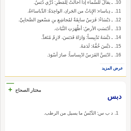
ـ يقالُ للسَّماء إذا أخالَتْ لِلْمَطَرِ: دُرِّي دُبَسُ.
ـ دِباساء: الإِناثُ من الجَرادِ، الواحِدَةُ: الدِّباساءَةُ.
ـ دَبْسَاءُ: فَرَسٌ سابِقَةٌ لمُجاشِعِ بنِ مَسْعودٍ الصَّحابِيِّ.
ـ أدْبَسَتِ الأرضُ: أظْهَرَتِ النَّبَاتَ.
ـ دَبَّسَهُ تَدْبِيساً: وَارَاهُ فَدَبَسَ، لازِمٌ مُتَعَدٍّ.
ـ دَبَّسَ خُفَّهُ: لَدَمَهُ.
ـ ادْبَسَّ الفَرَسُ ادْبِساساً: صارَ أسْوَدَ.
عرض المزيد
+
مختار الصحاح
دبس
د ب س: الدَّبْسُ ما يسيل من الرطب.