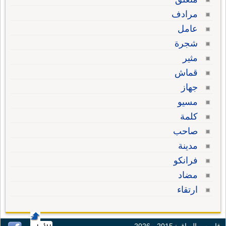
مرادف
عامل
شجرة
مثير
قماش
جهاز
مسيو
كلمة
صاحب
مدينة
فرانكو
مضاد
ارتقاء