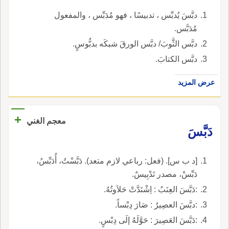
دبَّسَ يُدبِّس ، تدبيسًا ، فهو مُدَبِّس ، والمفعول
مُدَبَّس.
دبَّس الثَّوبَ/ دبَّس الورقَ شبكَه بدبُّوسٍ.
دبَّس الكتابَ.
عرض المزيد
+
معجم الغني
دَبَّسَ
[د ب س]. (فعل: رباعي لازم متعد). دَبَّسْتُ، أُدَبِّسُ،
دَبِّسْ، مصدر تَدْبِيسٌ.
:دَبَّسَ العِنَبُ : اِشْتَدَّتْ حَلاَوتُهُ.
:دبَّسَ العصِيرُ : صَارَ دِبْساً.
:دَبَّسَ العَصِيرَ : حَوَّلَهُ إلَى دِبْسٍ.