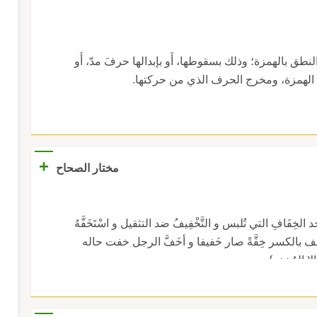
نطق بالهمزة؛ وذلك بسقوطها، أَو بإبدالها حرفَ مدّ، أَو
ْن مخرج الهمزة، ومخرج الحرف الذي من حركتها.
+
مختار الصحاح
خِفَافِ التي تُلبس و التَّخْفِيفُ ضد التثقيل و اسْتَخَفَّهُ
خف بالكسر خِفَّةً صار خَفيفا و أخَفَّ الرجل خفت حاله
ا المُخِف}.