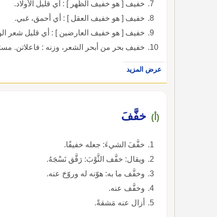
خفيف [ هو خفيف الظهر ] : أي قليل الأولاد.
خفيف [ هو خفيف العقل ] : أي أحمق، غبي.
خفيف [ هو خفيف العارضين ] : أي قليل شعر الو
خفيف بحر من أبحر الشعر، وزنه : فاعلاتن. مست
عرض المزيد
خفَّفَ
(أ)
خفَّفَ الشيءَ: جعله خفيفًا.
ويقال: خفَّف الثَّوْبَ: رَقَّق نَسْجَهُ.
وخفَّف ما به: هوّنه له وروّحَ عنه.
وخفَّف عنه.
أزال عنه مَشقةً.