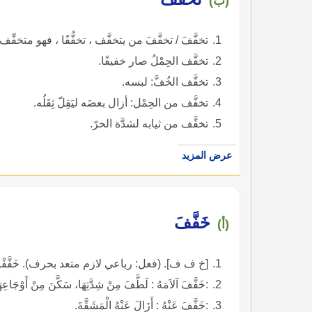
(ب)
تخفَّفَ / تخفَّفَ من يتخفَّف ، تخفُّفًا ، فهو متخفّ
تخفَّف الحِمْلُ صار خفيفًا.
تخفَّف الخُفَّ: لبسه.
تخفَّف من الحِمْل: أزال بعضَه ليَقِلّ ثِقَلُه.
تخفَّف من ثيابه لشدَّة الحرّ.
عرض المزيد
خَفَّفَ
(أ)
[خ ف ف]. (فعل: رباعي لازم متعد بحرف). خَفَّفْتُ، أ
:خَفَّفَ آلاَمَهُ : لَطَّفَ مِنْ شِدَّتِهَا، سَكَّنَ مِنْ أَوْجَاعِهَ
:خَفَّفَ عَنْهُ : أَزَالَ عَنْهُ الْمَشَقَّةَ.