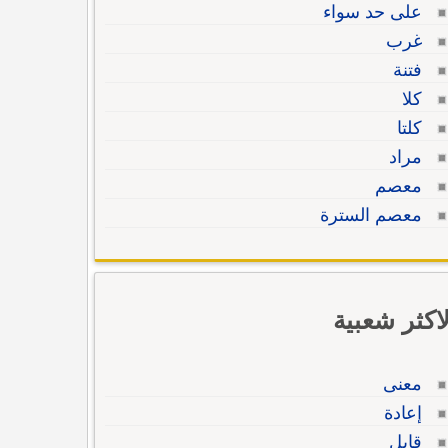
على حد سواء
غرب
فتنة
كلا
كلتا
مراد
معصم
معصم السترة
لاكثر شعبية
معنى
إعادة
قابل