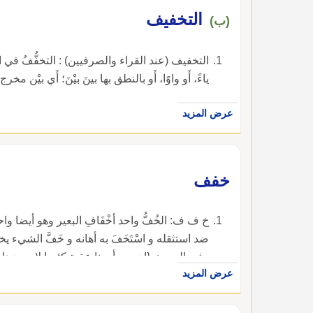
التخفيف
(ب)
التخفيف (عند القراء والصرفيين) : التخفُّفُ في ال
ياءً، أَو واوًا، أَو بالنطق بها بينَ بيْنَ؛ أَي بي
عرض المزيد
خفف
خ ف ف: الخُفُّ واحد أخْفَافِ البعير وهو أيضا واحد ال
ضد استثقله و اسْتَخَفَ به أهانه و خَفَّ الشيء ي
وفي الحديث {إن بين أيدينا عقبة كئودا لا يجوزها إل
عرض المزيد