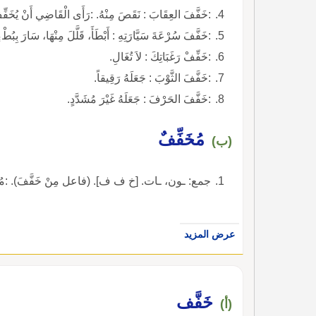
:خَفَّفَ العِقَابَ : نَقَصَ مِنْهُ. :رَأَى الْقَاضِي أَنْ يُخَفِّفَ
:خَفَّفَ سُرْعَةَ سَيَّارَتِهِ : أَبْطَأَ، قَلَّلَ مِنْهَا، سَارَ بِبُطْء
:خَفِّفْ رَغَبَاتِكَ : لاَ تُغَالِ.
:خَفَّفَ الثَّوْبَ : جَعَلَهُ رَقِيقاً.
:خَفَّفَ الحَرْفَ : جَعَلَهُ غَيْرَ مُشَدَّدٍ.
مُخَفِّفٌ
(ب)
جمع: ـون، ـات. [خ ف ف]. (فاعل مِنْ خَفَّفَ). :مُخَفِّفٌ مِن
عرض المزيد
خَفَّف
(أ)