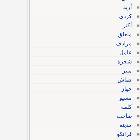
أريد
كردي
أكثر
متعلق
مرادف
عامل
شجرة
مثير
قماش
جهاز
مسيو
كلمة
صاحب
مدينة
فرانكو