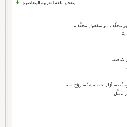
+
معجم اللغة العربية المعاصرة
 فهو مخفِّف ، والمفعول مخفَّف.
فًا.
كثافته.
.
سَّطه، أزال عنه مشقَّة، روَّح عنه.
َّر وقلَّل.