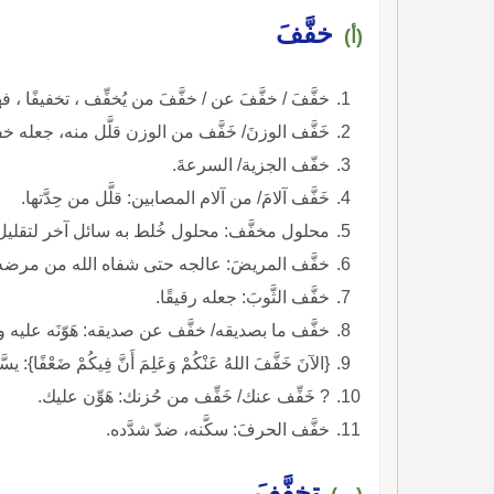
خفَّفَ
(أ)
خفَّفَ / خفَّفَ عن / خفَّفَ من يُخفِّف ، تخفيفًا ،
خَفَّف الوزنَ/ خَفَّف من الوزن قلَّل منه، جعله خفي
خفّف الجزية/ السرعةَ.
خَفَّف آلامَ/ من آلام المصابين: قلَّل من حِدَّتها.
محلول مخفَّف: محلول خُلط به سائل آخر لتقليل 
خفَّف المريضَ: عالجه حتى شفاه الله من مرضه
خفَّف الثَّوبَ: جعله رقيقًا.
خفَّف ما بصديقه/ خفَّف عن صديقه: هَوّنَه عليه وب
{الآنَ خَفَّفَ اللهُ عَنْكُمْ وَعَلِمَ أَنَّ فِيكُمْ ضَعْفًا}: يس
? خَفِّف عنك/ خَفِّف من حُزنك: هَوِّن عليك.
خفَّف الحرفَ: سكَّنه، ضدّ شدَّده.
تخفَّفَ