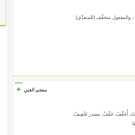
ِف ، والمفعول متخفَّف (للمتعدِّي).
+
معجم الغني
ُخَفِّفُ، خَفِّفْ، مصدر تَخْفِيفٌ.
ا.