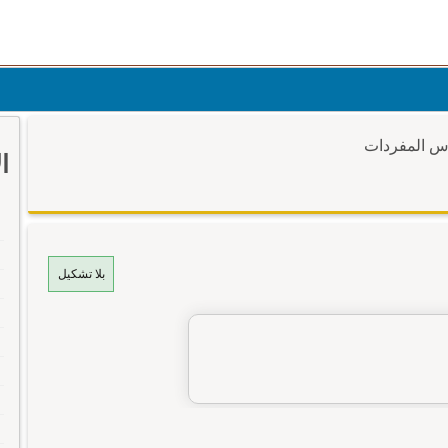
وس المفردات
ا
بلا تشكيل