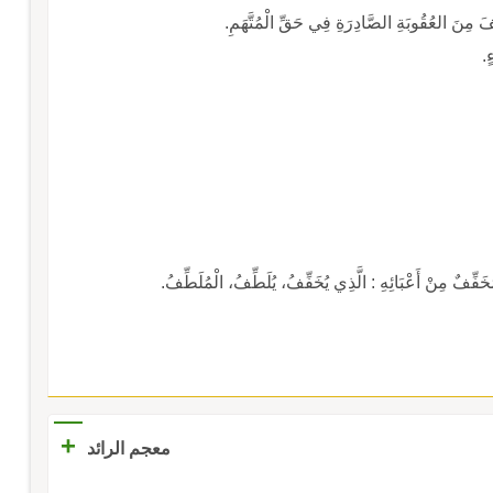
 مِنَ العُقُوبَةِ الصَّادِرَةِ فِي حَقِّ الْمُتَّهَمِ.
ٍ.
ْ أَعْبَائِهِ : الَّذِي يُخَفِّفُ، يُلَطِّفُ، الْمُلَطِّفُ.
+
معجم الرائد