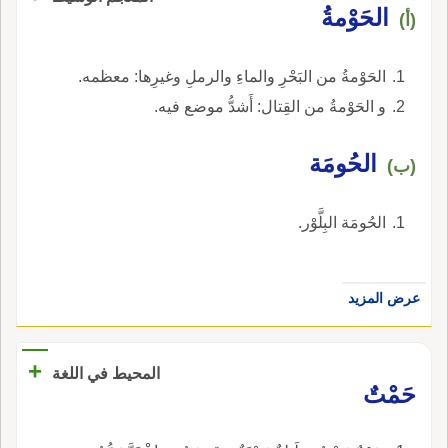
الحَوْمةُ
(أ)
الحَوْمةُ من البَحْرِ والماءِ والرملِ وغيرِها: معظمه.
و الحَوْمةُ من القِتال: أَشدُّ موضع فيه.
الحُومَة
(ب)
الحُومَة البِلَّوْر.
عرض المزيد
+
المحيط في اللغة
حَمْتٌ