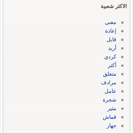
الاكثر شعبية
معنى
إعادة
قابل
أريد
كردي
أكثر
متعلق
مرادف
عامل
شجرة
مثير
قماش
جهاز