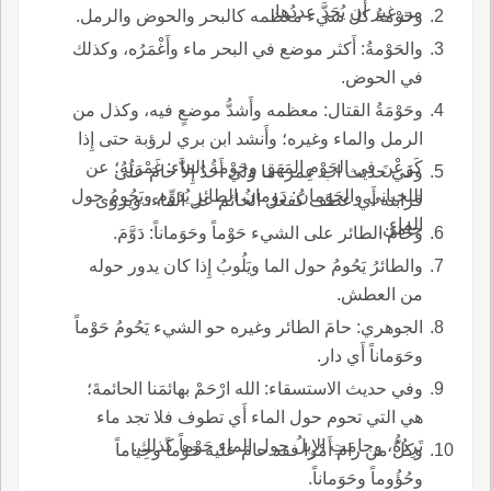
من غير أَن يُحَدَّ عددُها.
وحَوْمةُ كل شيء معظمه كالبحر والحوض والرمل.
والحَوْمةُ: أَكثر موضع في البحر ماء وأَغْمَرُه، وكذلك
في الحوض.
وحَوْمَةُ القتال: معظمه وأَشدُّ موضعٍ فيه، وكذل من
الرمل والماء وغيره؛ وأَنشد ابن بري لرؤبة حتى إِذا
كَرَعْنَ في الحَوْمِ المَهَق وحَوْمةُ الماء: غَمْرَتُهُ؛ عن
وفي حديث اب عمر: ما وَليَ أَحدٌ إِلاَّ حامَ على
اللحياني والحَوَمانُ: دَومانُ الطائر يُدَوِّم ويَحُومُ حول
قرابته أَي عطف كفعل الحائم عل الماء، ويروى
الماء.
حامى.
وحامَ الطائر على الشيء حَوْماً وحَوَماناً: دَوَّمَ.
والطائرُ يَحُومُ حول الما ويَلُوبُ إِذا كان يدور حوله
من العطش.
الجوهري: حامَ الطائر وغيره حو الشيء يَحُومُ حَوْماً
وحَوَماناً أَي دار.
وفي حديث الاستسقاء: الله ارْحَمْ بهائمَنا الحائمةَ؛
هي التي تحوم حول الماء أَي تطوف فلا تجد ماء
تَرِدُهُ، وحامَتِ الإِبلُ حول الماء حَوْماً كذلك.
وكلُّ من رامَ أَمْرا فقد حامَ عليه حَوْماً وحِياماً
وحُؤُوماً وحَوَماناً.