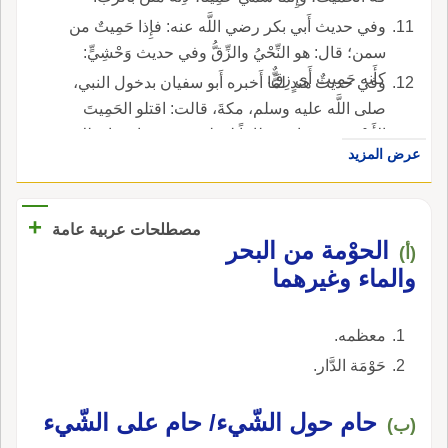
وفي حديث أَبي بكر رضي اللَّه عنه: فإِذا حَمِيتٌ من
سمن؛ قال: هو النِّحْيُ والزِّقُّ وفي حديث وَحْشِيٍّ:
كأَنه حَمِيتٌ أَي زِقٌّ.
وفي حديث هندٍ لمَّا أَخبره أَبو سفيان بدخول النبي،
صلى اللَّه عليه وسلم، مكةَ، قالت: اقتلو الحَمِيتَ
الأَسْوَدَ؛ تعنيه استعظاماً لقوله، حديث واجهها بذلك
عرض المزيد
وحَمِتَ الجَوْزُ ونحوه: فَسَدَ وتَغَيَّر والتَّحْمُوتُ:
كالحَمِيتِ؛ عن السيرافي وتَمْرٌ حَمْتٌ، وحَمِيتٌ،
وتَحْمُوتٌ: شديدُ الحَلاوة وهذه التمرة أَحْمَتُ حَلاوةً
+
مصطلحات عربية عامة
من هذه أَي أَصْدَقُ حلاوَةً، وأَشدُّ وأَمْتَنُ.
الحوْمة من البحر
(أ)
والماء وغيرهما
معظمه.
حَوْمَة الدَّار.
حام حول الشّيء/ حام على الشّيء
(ب)