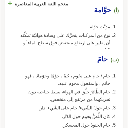
+
معجم اللغة العربية المعاصرة
حوَّامة
(أ)
مؤنَّث حوَّام.
نوع من المركبات يتحرَّك على وسادة هوائيّة تمكِّنه
أن يطير على ارتفاع منخفض فوق سطح الماء أو
اليابسة.
حامَ
(ب)
حامَ / حامَ على يَحُوم ، حُمْ ، حَوْمًا وحَوَمانًا ، فهو
حائم ، والمفعول محوم عليه.
حام الطَّائرُ حلَّق في الهواء، بسط جناحيه دون
تحريكهما من مرتفع إلى منخفض.
حام حولَ الشَّيء/ حام على الشَّيء: دار.
كان اللِّصُّ يحوم حول الدَّار.
حام الجنودُ حول المعسكر.