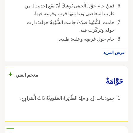
فَمَنْ حَامَ حَوْلَ الْحِمَى يُوشِكُ أَنْ يَقَعَ [حديث]: من
قارب المعاصي ودنا منها قرب وقوعه فيها.
حامت الشُّبْهةُ ضدّه/ حامت الشُّبْهةُ حوله: دارت
حوله وتركّزت فيه.
حام حول غرضِه وعليه: طلبه.
عرض المزيد
+
معجم الغني
حَوَّامَةٌ
جمع: ـات. [ح و م].: الطَّائِرَةُ العَمُودِيَّةُ ذَاتُ الْمَرَاوِحِ.