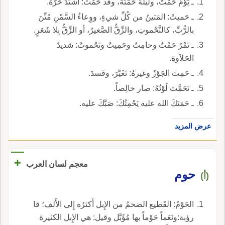
ـ يَوْمٌ حَمْتٌ، ولَيلةٌ حَمْتَةٌ، وقد حَمُتَ: اشْتَدَّ حَرُّهُ.
ـ حَميتُ: المَتينُ من كُلِّ شيءٍ، ووِعاءُ السَّمْنِ مُتِّنَ
بالرُّبِّ، كالتَّحْموتِ، والزِّقُّ الصَّغيرُ، أو الزِّقُّ بِلا شَعَرٍ.
ـ تَمْرٌ حَمْتٌ وحامِتٌ وحَمِيتٌ وتَحْموتٌ: شديدُ
الحَلاَوةِ.
ـ حَمِتَ الجَوْزُ وغيرهُ: تَغَيَّرَ، وفَسدَ.
ـ تَحَمَّتَ لَوْنُهُ: صار خالِصاً.
ـ حَمَتَكَ الله عليه يَحْمِتُكَ: صَبَّكَ عليه.
عرض المزيد
+
معجم لسان العرب
حوم
(أ)
الحَوْمُ: القَطيع الضخمُ من الإِبل أَكثرُه إِلى الأَلف؛ قا
رؤبة:ونَعَماً حَوْماً بها مُؤَبَّل وقيل: هي الإِبل الكثيرة