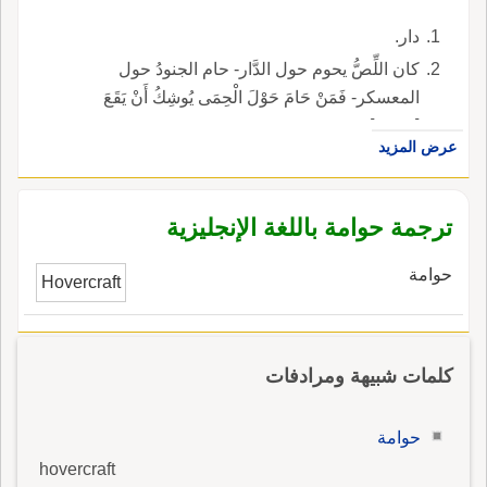
دار.
كان اللِّصُّ يحوم حول الدَّار- حام الجنودُ حول
المعسكر- فَمَنْ حَامَ حَوْلَ الْحِمَى يُوشِكُ أَنْ يَقَعَ
[حديث].
عرض المزيد
ترجمة حوامة باللغة الإنجليزية
حوامة
Hovercraft
كلمات شبيهة ومرادفات
حوامة
hovercraft