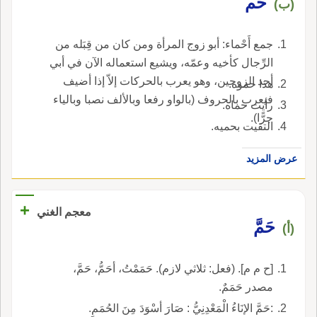
حَم
(ب)
جمع أَحْماء: أبو زوج المرأة ومن كان من قِبَله من
الرِّجال كأخيه وعمّه، ويشيع استعماله الآن في أبي
أحد الزوجين، وهو يعرب بالحركات إلاّ إذا أضيف
هذا حموه.
فيعرب بالحروف (بالواو رفعا وبالألف نصبا وبالياء
رأيت حماه.
جرًّا).
التقيت بحميه.
عرض المزيد
+
معجم الغني
حَمَّ
(أ)
[ح م م]. (فعل: ثلاثي لازم). حَمَمْتُ، أحَمُّ، حَمَّ،
مصدر حَمَمٌ.
:حَمَّ الإنَاءُ الْمَعْدِنِيُّ : صَارَ أسْوَدَ مِنَ الحُمَمِ.