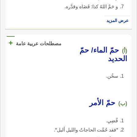
و حَمَّ اللهُ كذا: قَضَاه وقدَّره.
عرض المزيد
+
مصطلحات عربية عامة
حمّ الماء/ حمّ
(أ)
الحديد
سخُن.
حمّ الأمر
(ب)
قُضِي.
*فقد حُمَّت الحاجاتُ والليل أليل*.