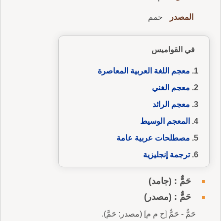
المصدر
حمم
في القواميس
معجم اللغة العربية المعاصرة
معجم الغني
معجم الرائد
المعجم الوسيط
مصطلحات عربية عامة
ترجمة إنجليزية
حَمٌّ : (جامد)
حَمٌّ : (مصدر)
حَمٌّ - حَمٌّ [ح م م] (مصدر: حَمَّ).