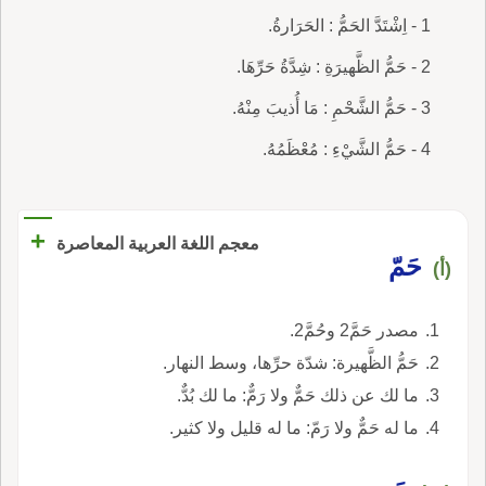
1 - اِشْتَدَّ الحَمُّ : الحَرَارةُ.
2 - حَمُّ الظَّهيرَةِ : شِدَّةُ حَرِّهَا.
3 - حَمُّ الشَّحْمِ : مَا أُذيبَ مِنْهُ.
4 - حَمُّ الشَّيْءِ : مُعْظَمُهُ.
+
معجم اللغة العربية المعاصرة
حَمّ
(أ)
مصدر حَمَّ2 وحُمَّ2.
حَمُّ الظَّهيرة: شدّة حرِّها، وسط النهار.
ما لك عن ذلك حَمٌّ ولا رَمٌّ: ما لك بُدٌّ.
ما له حَمٌّ ولا رَمّ: ما له قليل ولا كثير.