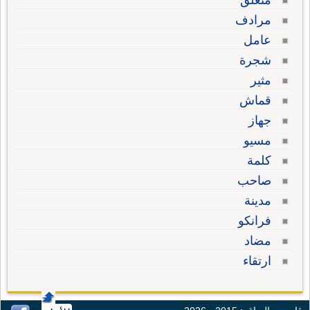
متعلق
مرادف
عامل
شجرة
مثير
قماش
جهاز
مسيو
كلمة
صاحب
مدينة
فرانكو
مضاد
ارتقاء