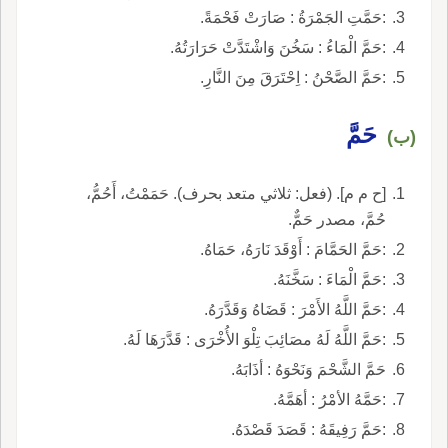
:حَمَّتِ الجَمْرَةُ : صَارَتْ فَحْمَةً.
:حَمَّ الْمَاءُ : سَخُنَ وَاشْتَدَّتْ حَرَارَتُهُ.
:حَمَّ الصَّحْنُ : اِحْتَرَقَ مِنَ النَّارِ.
حَمَّ
(ب)
[ح م م]. (فعل: ثلاثي متعد بحرف). حَمَمْتُ، أَحُمُّ،
حُمَّ، مصدر حَمٌّ.
:حَمَّ الحَمَّامَ : أَوْقَدَ نَارَهُ، حَمَاهُ.
:حَمَّ الْمَاءَ : سَخَّنَهُ.
:حَمَّ اللَّهُ الأَمْرَ : قَضَاهُ وَقَدَّرَهُ.
:حَمَّ اللَّهُ لَهُ مصَائِبَ تِلْوَ الأُخْرَى : قَدَّرَهَا لَهُ.
حَمَّ الشَّحْمَ وَنَحْوَهُ : أذَابَهُ.
:حَمَّهُ الأمْرُ : أهَمَّهُ.
:حَمَّ رَفِيقَهُ : قَصَدَ قَصْدَهُ.