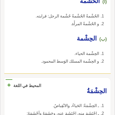
الحُشْمةُ
(أ)
الحُشْمةُ الحُشْمةُ حُشْمة الرجل: قرابته.
و الحُشْمةُ المرأَة.
الحِشْمة
(ب)
الحِشْمة الحياء.
و الحِشْمة المسلك الوَسط المحمود.
+
المحيط في اللغة
الحِشْمَةُ
ـ الحِشْمَةُ: الحَياءُ، والانْقِباضُ.
ـ احْتَشَمَ منه، احْتَشَمَ عنه، وحَشَمَهُ وأحْشَمَهُ: