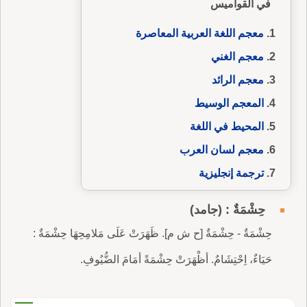
في القواميس
معجم اللغة العربية المعاصرة
معجم الغني
معجم الرائد
المعجم الوسيط
المحيط في اللغة
معجم لسان العرب
ترجمة إنجليزية
حِشْمَةٌ : (جامد)
حِشْمَةٌ - حِشْمَةٌ [ح ش م]. ظَهَرَتْ عَلَى مَلامِحِهَا حِشْمَةٌ :
حَيَاءٌ، اِحْتِشَامٌ.‎ أظْهَرَتْ حِشْمَةً أمَامَ الضُّيُوفِ.