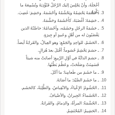
أخْجَلَهُ، وأنْ يَجْلِسَ إليك الرَّجُلُ فَتُؤْذِيَهُ وتُسْمِعَهُ ما
يَكْرَهُ.
ـ حَشَمَهُ يَحْشِمُهُ ويَحْشُمُهُ وأحْشَمَهُ. وحَشِمَ: غَضِبَ.
ـ حَشِمَهُ: أغْضَبَهُ، كأَحْشَمَهُ وحَشَّمَهُ.
ـ حَشَمَةُ الرجُلِ وحَشَمُه، وأحْشامُهُ: خاصَّتُهُ الذين
يَغْضَبُونَ له من أهْلٍ وعَبيدٍ أو جِيرَةٍ.
ـ الحَشَمُ، للواحِدِ والجَمْعِ: وهو العِيالُ، والقَرابَةُ أيضاً.
ـ حشمَ يَحْشِمُ حُشوماً: أقْبَلَ بعدَ هُزالٍ.
ـ حشمَ الدابَّةُ في أوَّلِ الرَّبيعِ: أصابَتْ منه شيئاً
فَسَمِنَتْ وصَلَحَتْ، وعَظُمَ بَطْنُها.
ـ ما حَشَمَ من طَعامِنا: ما أكَلَ.
ـ ما حَشَمَ الصَّيْدَ: ما أصَابَهُ.
ـ الحُشُومُ: الإِعْياءُ، والانْقِباضُ، والطَّلِبَةُ، كالحَشَم.
ـ الحُشَماءُ: الجِيرانُ، والأضْيافُ.
ـ الحُشْمَةُ: المرأةُ، والذِمامُ، والقَرابَةُ.
ـ الحَشِيمُ: المُحْتَشِمُ.