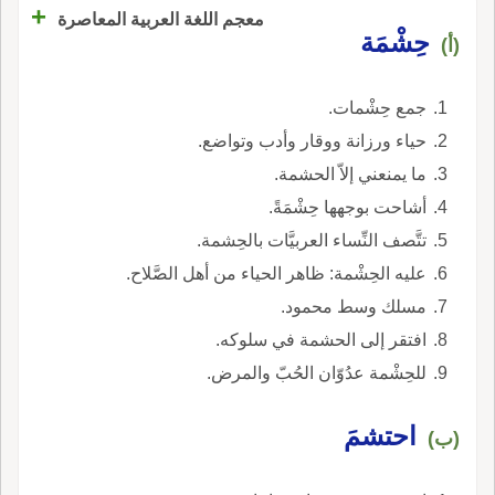
+
معجم اللغة العربية المعاصرة
حِشْمَة
(أ)
جمع حِشْمات.
حياء ورزانة ووقار وأدب وتواضع.
ما يمنعني إلاّ الحشمة.
أشاحت بوجهها حِشْمَةً.
تتَّصف النِّساء العربيَّات بالحِشمة.
عليه الحِشْمة: ظاهر الحياء من أهل الصَّلاح.
مسلك وسط محمود.
افتقر إلى الحشمة في سلوكه.
للحِشْمة عدُوّان الحُبّ والمرض.
احتشمَ
(ب)