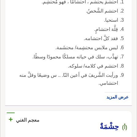
احتشمَ يحتشم ، احتشامًا ، فهو مُحتشِم.
احتشم الشَّخصُ.
استحيا.
قِلَّة احتشامٍ.
فقد كلَّ احتشامه.
لبس ملابس محتشِمة/ محتشَمة.
تهذَّب، سلك في حياته مسلكًا محمودًا وسطًا.
احتشم في كلامه/ سلوكه.
ورأيت الشَّريفَ في أعين النّا. .. س وضيعًا وقلَّ منه
احتشامي.
عرض المزيد
+
معجم الغني
حِشْمَةٌ
(أ)