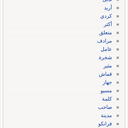
أريد
كردي
أكثر
متعلق
مرادف
عامل
شجرة
مثير
قماش
جهاز
مسيو
كلمة
صاحب
مدينة
فرانكو