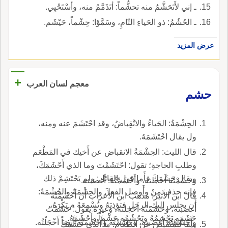
ـ إني لأَتَحَشَّمُ منه تحشُّماً: أتَذَمَّمُ منه، وأسْتَحْيِي.
ـ الحُشُمُ: ذو الحَياءِ التّامِ، وسَمَّوْا: حِشْماً، حَيْشَم.
عرض المزيد
+
معجم لسان العرب
حشم
الحِشْمَةُ: الحَياءُ والانْقِباضُ، وقد احْتَشَمَ عنه ومنه،
ول يقال احْتَشَمَهُ.
قال الليث: الحِشْمَةُ الانقباض عن أَخيك في المَطْعَم
وطلبِ الحاجةِ؛ تقول: احْتَشَمْتَ وما الذي أَحْشَمَكَ،
ويقال حَشَمَكَ فأَما قول القائل: ولم يَحْتَشِمْ ذلك
وحَشَمْتُه أَخجلته، وأَحْشَمْتُهُ: أَغضبته.
فإنه حذف مِنْ وأَوصل الفعلَ والحِشْمَةُ والحُشْمَةُ:
قال ابن الأَثير: مذهب ابن الأَعراب أَن أَحْشَمْتُه
أَن يجلس إليك الرجل فتؤذِيَهُ وتُسْمِعَهُ م يَكْرَهُ،
أَغضبته، وحَشَمْتُه أَخجلته، وغيره يقول: حَشَمْتُ
حَشَمَه يَحْشِمُهُ ويَحْشُمُه حَشْماً وأَحْشَمَهُ.
وأَحْشَمْتُه أَغضبته، وحَشَمْتُه وأَحْشَمتُه أَيضاً أَخْجَلْتُه.
ويقا للمُنْقَبِض عن الطعام: ما الذي حَشَمَكَ