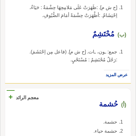
[ح ش م]. :ظَهَرَتْ عَلَى مَلامِحِهَا حِشْمَةٌ : حَيَاءٌ،
اِحْتِشَامٌ. :أظْهَرَتْ حِشْمَةً أمَامَ الضُّيُوفِ.
مُحْتَشِمٌ
(ب)
جمع: ـون، ـات. [ح ش م]. (فاعل مِن اِحْتَشَمَ).
:رَجُلٌ مُحْتَشِمٌ : مُسْتَحْيٍ.
عرض المزيد
+
معجم الرائد
حُشمة
(أ)
حشمة.
حشمة حياء.