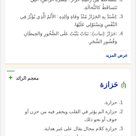
تَتَساقَطُ كالنُّخالَةِ.
:اِشْتَدَّ بِهِ الحَزَازُ مُنْذُ وَفَاةِ وَالِدِهِ : الأَلَمُ الَّذِي يُؤَثِّرُ فِي
النَّفْسِ وَيَسْتَوْلِي عَلَيْهَا.
:حَزَازٌ :(نبات).: نَبَاتٌ يَنْبُتُ عَلَى الصُّخُورِ وَالحِيطَانِ
وَقُشُورِ الشَّجَرِ.
عرض المزيد
+
معجم الرائد
حَزازة
(أ)
حزازة.
حزازة الم يؤثر في القلب ويحفر فيه من حزن أو
خوف أو نحو ذلك.
حزازة كلام محال يقال على غير هداية.