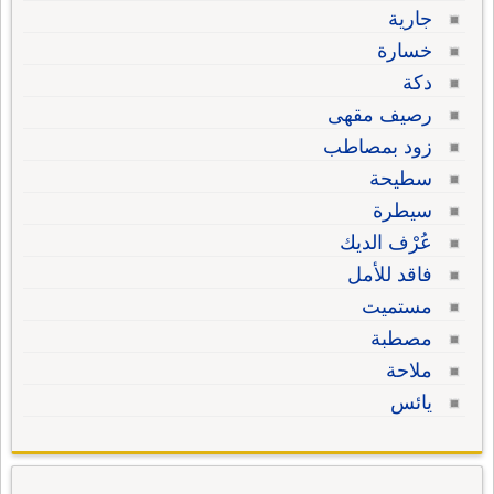
جارية
خسارة
دكة
رصيف مقهى
زود بمصاطب
سطيحة
سيطرة
عُرْف الديك
فاقد للأمل
مستميت
مصطبة
ملاحة
يائس