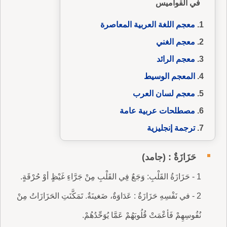
في القواميس
معجم اللغة العربية المعاصرة
معجم الغني
معجم الرائد
المعجم الوسيط
معجم لسان العرب
مصطلحات عربية عامة
ترجمة إنجليزية
حَزَازَةٌ : (جامد)
1 - حَزَازَةُ القَلْبِ: وَجَعٌ فِي القَلْبِ مِنْ جَرَّاءِ غَيْظٍ أوْ حُرْقَةٍ.
2 - في نَفْسِهِ حَزَازَةٌ : عَدَاوَةٌ، ضَغينَةٌ. تَمَكَّنَتِ الحَزَازَاتُ مِنْ
نُفُوسِهِمْ فَأعْمَتْ قُلُوبَهُمْ عَمَّا يُوَحِّدُهُمْ.