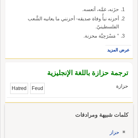
حزَنه، غمَّه، أتعسه.
أحزنه نبأُ وفاة صديقه- أحزنني ما يعانيه الشَّعب
الفلسطينيّ.
° مَسْرَحِيَّة محزنة.
عرض المزيد
ترجمة حزازة باللغة الإنجليزية
حزازة
Hatred
Feud
كلمات شبيهة ومرادفات
حزاز