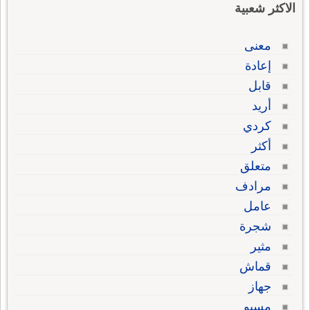
الاكثر شعبية
معنى
إعادة
قابل
أريد
كردي
أكثر
متعلق
مرادف
عامل
شجرة
مثير
قماش
جهاز
مسيو