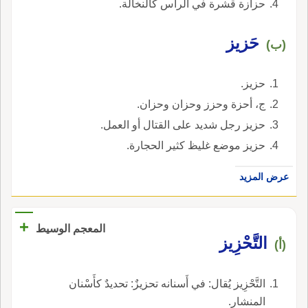
حزازة قشرة في الرأس كالنخالة.
حَزيز
(ب)
حزيز.
ج، أحزة وحزز وحزان وحزان.
حزيز رجل شديد على القتال أو العمل.
حزيز موضع غليظ كثير الحجارة.
عرض المزيد
+
المعجم الوسيط
التَّحْزِيز
(أ)
التَّحْزِيز يُقال: في أَسنانه تحزيزٌ: تحديدٌ كأَسْنان
المنشار.