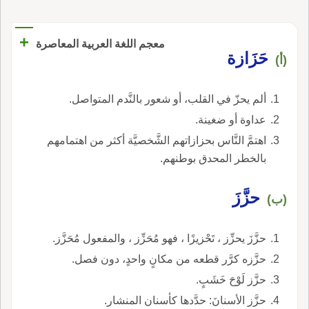
+
معجم اللغة العربية المعاصرة
حَزَازة
(أ)
ألم يحزّ في القلب، أو شعور بالنَّدم المتواصل.
عداوة أو ضغينة.
اهتمَّ النَّاس بحزازاتهم الشَّخصيَّة أكثر من اهتمامهم
بالخطر المحدق بوطنهم.
حزَّزَ
(ب)
حزَّزَ يحزِّز ، تَحْزيزًا ، فهو مُحَزِّز ، والمفعول مُحَزَّز.
حزَّزه كرَّر قطعه من مكانٍ واحدٍ، دون فصل.
حزَّز لَوْحَ خَشَبٍ.
حزَّز الأسنانَ: حدَّدها كأسنان المنشار.