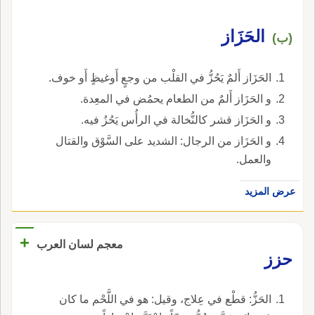
الحَزَاز
(ب)
الحَزَاز أَلمٌ يَحُزُّ في القلْب من وجعٍ أَوغيظٍ أَو خوف.
و الحَزَاز أَلمٌ من الطعام يحمُض في المعِدة.
و الحَزَاز قشر كالنُّخالة في الرأُس يَحُزُ فيه.
و الحَزَاز من الرجال: الشديد على السَّوْق والقتال
والعمل.
عرض المزيد
+
معجم لسان العرب
حزز
الحَزُّ: قطْع في عِلاج، وقيل: هو في اللَّحْم ما كان