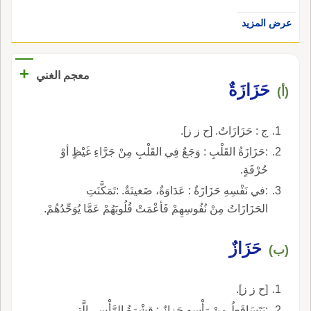
عرض المزيد
+
معجم الغني
حَزَازَةٌ
(أ)
ج : حَزَازَاتٌ. [ح ز ز].
:حَزَازَةُ القَلْبِ : وَجَعٌ فِي القَلْبِ مِنْ جَرَّاءِ غَيْظٍ أوْ
حُرْقَةٍ.
:في نَفْسِهِ حَزَازَةٌ : عَدَاوَةٌ، ضَغينَةٌ. :تَمَكَّنَتِ
الحَزَازَاتُ مِنْ نُفُوسِهِمْ فَأعْمَتْ قُلُوبَهُمْ عَمَّا يُوَحِّدُهُمْ.
حَزَازٌ
(ب)
[ح ز ز].
:يَتَسَاقَطُ مِنْ رَأْسِهِ حَزازٌ : قِشْرَةُ الرَّأْسِ، الَّتِي