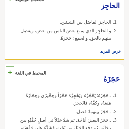
الحاجِز
الحاجِز الفاصَل بين الشيئين.
و الحاجِز الذي يمنع بعضَ الناس من بعض، ويفصِل
بينهم بالحق. والجمع : حَجَزةٌ.
عرض المزيد
+
المحيط في اللغة
حَجَزَهُ
ـ حَجَزَهُ: يَحْجُزُهُ ويَحْجِزُهُ حَجْزَاً وحِجِّيزَى وحِجَازَةً:
مَنَعَهُ، وكفَّهُ، فانْحَجَزَ.
ـ حَجَزَ بينهما: فَصَلَ.
ـ حَجَزَ البعيرَ: أناخَهُ، ثم شَدَّ حَبْلاً في أصلِ خُفَّيْهِ من
رِجْلَيْهِ، ثم رَفَعَ الحَبْلَ من تَحْتِهِ، فَشَدَّهُ على حَقْوَيْهِ،