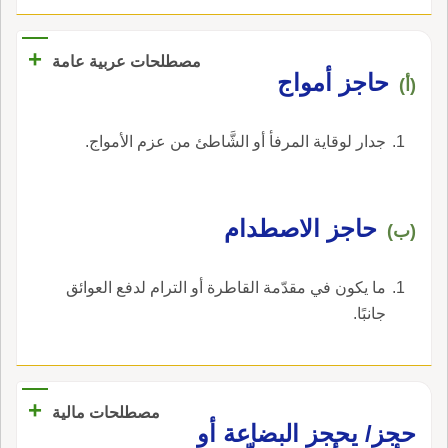
أَن يرتفع خفه؛ وقيل: الحِجاز حبل يشد بوسط يَدَي
البعير ثم يخالَ فتُعْقد به رجلاه ثم يُشَدّ طرفاه إِلى
+
مصطلحات عربية عامة
حِقْويه ثم يلقى على جنبه شب المَقْمُوط ثم تُداوَى
حاجز أمواج
(أ)
دَبَرته فلا يستطيع أَن يمتنع إِلا أَن يجر جنبه عل
الأَرض؛ وأَنشد كَوْسَ الهِبَلِّ النَّطِفِ المَحْجُو وحاجِزٌ:
اسم.
جدار لوقاية المرفأ أو الشَّاطئ من عزم الأمواج.
حاجز الاصطدام
(ب)
ما يكون في مقدّمة القاطرة أو الترام لدفع العوائق
جانبًا.
+
مصطلحات مالية
حجز/ يحجز البضاعة أو