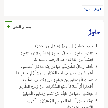
عرض المزيد
+
معجم الغني
حاجِزٌ
جمع: حَواجِزُ. [ح ج ز]. (فاعل مِنْ حَجَزَ).
:بَيْنَهُما حاجِزٌ : فاصِلٌ. :حاجِزُ إِسْمَنْتٍ بَيْنَهُما يَحْجِزُ
قِسْماً مِنَ القاعَةِ.(عبد الرحمان منيف).
:أَقامَ رِجالُ الشُّرْطَةِ حَواجِزَ عِنْدَ مَدْخَلِ الْمَدينَةِ :
أَعْمِدَةً مِنَ حَديدٍ لإيقافِ السَّيَّاراتِ مِنْ أَجْلِ هَدَفٍ مَّا.
:نَصَبَ الْمُتَظاهِرونَ حَواجِزَ في مُنْتَصَفِ الطَّريقِ :
أَحْجاراً أَوْ أَسْلاكاً لِمَنْعِ السَّيَّاراتِ مِنْ وُلوجِ الطَّريقِ.
:وَقَفَتِ الحَواجزُ حائِلَةً بَيْنَ تَنْفيذِ رَغَباتِهِ : الْمَوانِعُ.
:وَقَفَ حائِراً أَمامَ الحَواجِزِ الجُمْرُكِيَّةِ : الْمَوانِع،
الرُّسوم الجُمْرُكِيَّة.