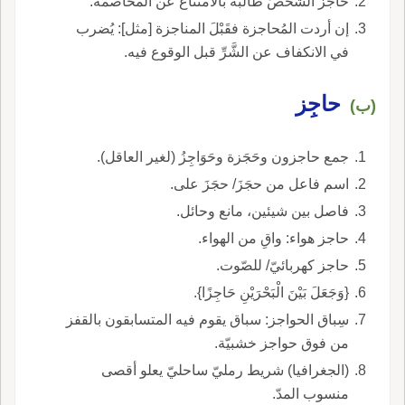
حاجز الشَّخصَ طالبه بالامتناع عن المخاصمة.
إن أردت المُحاجزة فقَبْلَ المناجزة [مثل]: يُضرب
في الانكفاف عن الشَّرِّ قبل الوقوع فيه.
حاجِز
(ب)
جمع حاجزون وحَجَزة وحَوَاجِزُ (لغير العاقل).
اسم فاعل من حجَزَ/ حجَزَ على.
فاصل بين شيئين، مانع وحائل.
حاجز هواء: واقِ من الهواء.
حاجز كهربائيّ/ للصّوت.
{وَجَعَلَ بَيْنَ الْبَحْرَيْنِ حَاجِزًا}.
سِباق الحواجز: سباق يقوم فيه المتسابقون بالقفز
من فوق حواجز خشبيّة.
(الجغرافيا) شريط رمليّ ساحليّ يعلو أقصى
منسوب المدّ.