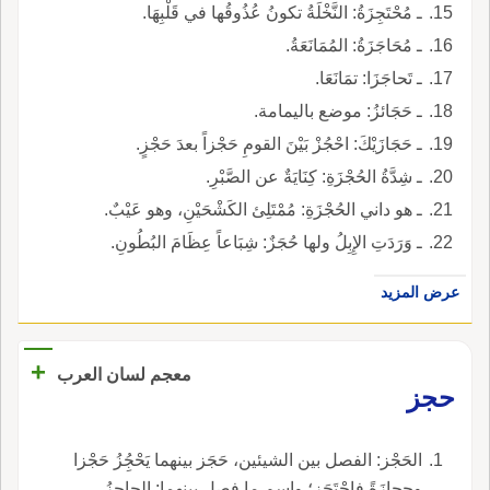
ـ مُحْتَجِزَةُ: النَّخْلَةُ تكونُ عُذُوقُها في قَلْبِهَا.
ـ مُحَاجَزَةُ: المُمَانَعَةُ.
ـ تَحاجَزَا: تمَانَعَا.
ـ حَجَائزُ: موضع باليمامة.
ـ حَجَازَيْكَ: احْجُزْ بَيْنَ القومِ حَجْزاً بعدَ حَجْزٍ.
ـ شِدَّةُ الحُجْزَةِ: كِنَايَةٌ عن الصَّبْرِ.
ـ هو داني الحُجْزَةِ: مُمْتَلِئ الكَشْحَيْنِ، وهو عَيْبٌ.
ـ وَرَدَتِ الإِبِلُ ولها حُجَزٌ: شِبَاعاً عِظَامَ البُطُونِ.
عرض المزيد
+
معجم لسان العرب
حجز
الحَجْز: الفصل بين الشيئين، حَجَز بينهما يَحْجُِزُ حَجْزا
وحِجازَةً فاحْتَجَز؛ واسم ما فصل بينهما: الحاجِزُ.