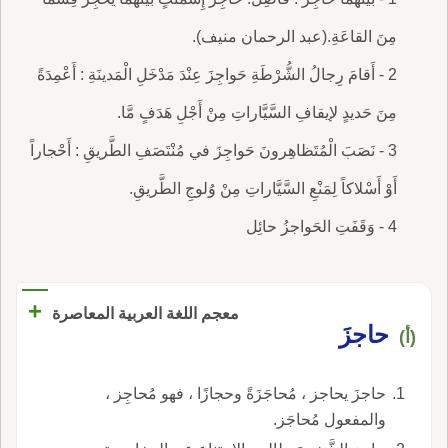
مِنَ القاعَةِ.(عبد الرحمان منيف).
2 - أَقامَ رِجالُ الشُّرْطَةِ حَواجِزَ عِنْدَ مَدْخَلِ الْمَدينَةِ : أَعْمِدَةً
مِنَ حَديدٍ لإيقافِ السَّيَّاراتِ مِنْ أَجْلِ هَدَفٍ مَّا.
3 - نَصَبَ الْمُتَظاهِرونَ حَواجِزَ في مُنْتَصَفِ الطَّريقِ : أَحْجاراً
أَوْ أَسْلاكاً لِمَنْعِ السَّيَّاراتِ مِنْ وُلوجِ الطَّريقِ.
4 - وَقَفَتِ الحَواجزُ حائِل
+
معجم اللغة العربية المعاصرة
حاجزَ
(أ)
حاجزَ يحاجز ، مُحاجَزَةً وحجازًا ، فهو مُحاجِز ،
والمفعول مُحاجَز.