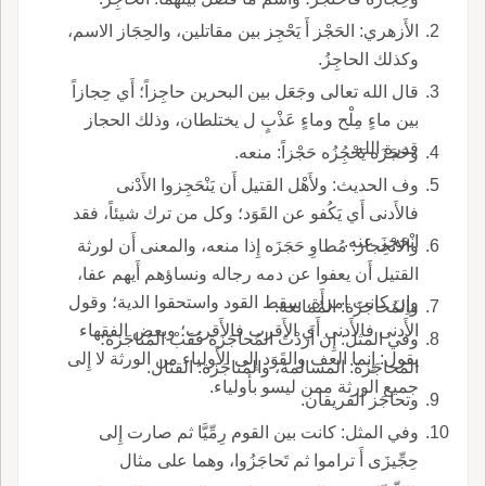
الأَزهري: الحَجْز أَ يَحْجِز بين مقاتلين، والحِجَاز الاسم،
وكذلك الحاجِزُ.
قال الله تعالى وجَعَل بين البحرين حاجِزاً؛ أَي حِجازاً
بين ماءٍ مِلْح وماءٍ عَذْبٍ ل يختلطان، وذلك الحجاز
قدرة الله.
وحَجَزَه يَحْجُِزُه حَجْزاً: منعه.
وف الحديث: ولأَهْل القتيل أَن يَنْحَجِزوا الأَدْنى
فالأَدنى أَي يَكُفو عن القَوَد؛ وكل من ترك شيئاً، فقد
انْحَجزَ عنه.
والانْحِجاز: مُطاوِ حَجَزَه إِذا منعه، والمعنى أَن لورثة
القتيل أَن يعفوا عن دمه رجاله ونساؤهم أَيهم عفا،
وإِن كانت امرأَة، سقط القود واستحقوا الدية؛ وقول
والمُحاجَزَة: المُمانعة.
الأَدنى فالأَدنى أَي الأَقرب فالأَقرب؛ وبعض الفقهاء
وفي المثل: إِن أَرَدْتَ المُحاجَزَة فَقَبْ المُناجَزَة؛
يقول: إِنما العف والقَوَد إِلى الأَولياء من الورثة لا إِلى
المُحاجَزَة: المسالمة، والمُناجَزَة: القتال.
جميع الورثة ممن ليسو بأَولياء.
وتحاجَز الفريقان.
وفي المثل: كانت بين القوم رِمِّيَّا ثم صارت إِلى
حِجِّيزَى أَ تراموا ثم تَحاجَزُوا، وهما على مثال