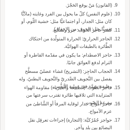
(القانون) مَنْ يوقع الحَجْزَ.
(علوم النفس) كلّ ما يحول بين الفرد وغايته (مادِّيًّا
كان مثل: الجدار، أو اجتماعيًّا مثل: خشية اللّوم، أو
نفسيًّا مثل: الخوف من الإخفاق).
كسَر حاجزَ الخوف: جرؤ وتشجَّع.
الحاجز الحراريّ: الحرارة المتولّدة من احتكاك
الطَّائرة بالطبقات الهوائيَّة.
حاجز الاصطدام: ما يكون في مقدّمة القاطرة أو
الترام لدفع العوائق جانبًا.
الحجاب الحاجِز: (التشريح) غشاء عضليّ مسطَّح
يفصل بين التَّجويف الصَّدريّ والتَّجويف البطنيّ، وله
وظيفة مهمَّة في عملية التَّنفُّس.
حاجز الصَّوت: (الطبيعة والفيزياء) مقاومة الهواء
المتزايدة التي تلاقيها طائرة تقترب سرعتها من
سرعة الصّوت.
حاجز أمواج: جدار لوقاية المرفأ أو الشَّاطئ من
عزم الأمواج.
حواجز جُمْرُكيَّة: (التجارة) إجراءات تعرقِل نقل
البضائع بين بلد وآخر.