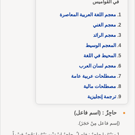
في القواميس
معجم اللغة العربية المعاصرة
معجم الغني
معجم الرائد
المعجم الوسيط
المحيط في اللغة
معجم لسان العرب
مصطلحات عربية عامة
مصطلحات مالية
ترجمة إنجليزية
حاجِزٌ : (اسم فاعل)
(إسم فاعل مِنْ حَجَزَ).
1 - بَيْنَهُما حاجِزٌ : فاصِلٌ. حاجِزُ إِسْمَنْتٍ بَيْنَهُما يَحْجِزُ قِسْماً