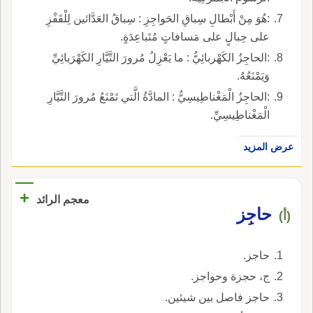
:هُوَ مِنْ أَبْطالِ سِباقِ الحَواجِزِ : سِباقُ العَدَّائين لِلْقَفْزِ
على حِبالٍ على مَسافاتٍ مُتَباعِدَةٍ.
:الحاجِزُ الكَهْربائِيُّ : ما يَعْزِلُ مُرورَ التَّيَّارِ الكَهْرَبائِيِّ
وَيَمْنَعُهُ.
:الحاجِزُ الْمَغْناطِيسِيُّ : المادَّةُ الَّتي تَمْنَعُ مُرورَ التَّيَّارِ
الْمَغْناطِيسِيِّ.
عرض المزيد
+
معجم الرائد
حاجِز
(أ)
حاجز.
ج، حجزة وحواجز.
حاجز فاصل بين شيئين.