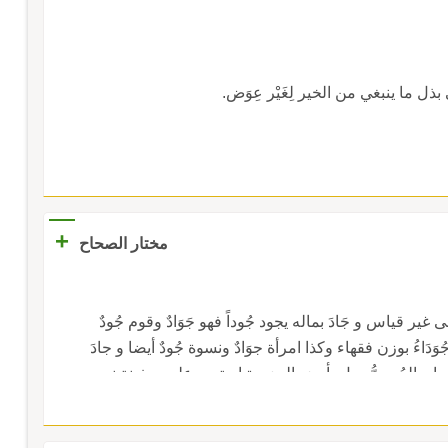
بذل ما ينبغي من الخير لِغَيْر عِوَض.
+
مختار الصحاح
على غير قياس و جَادَ بماله يجود جُوداً فهو جَوَادٌ وقوم جُودٌ
ُوَدَاءُ بوزن فقهاء وكذا امرأة جوَادٌ ونسوة جُودٌ أيضا و جادَ
دا و الجُودِيُّ جبل بأرض الجزيرة استوت عليه سفينة نوح
ودي} بتخفيف الياء و أجَادَ الشيء فجادَ و جَوَّدَهُ أيضا
النقد أعطاه جِيَاداً و استجادَهُ عده جيدا و الجِيدُ العنق