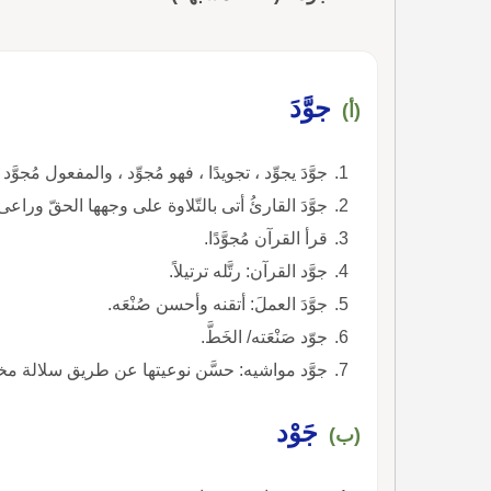
جوَّدَ
(أ)
جوَّدَ يجوِّد ، تجويدًا ، فهو مُجوِّد ، والمفعول مُجوَّد 
جوَّدَ القارئُ أتى بالتّلاوة على وجهها الحقّ وراعى
قرأ القرآن مُجوَّدًا.
جوَّد القرآن: رتَّله ترتيلاً.
جوَّدَ العملَ: أتقنه وأحسن صُنْعَه.
جوّد صَنْعَته/ الخَطَّ.
جوَّد مواشيه: حسَّن نوعيتها عن طريق سلالة مخت
جَوْد
(ب)