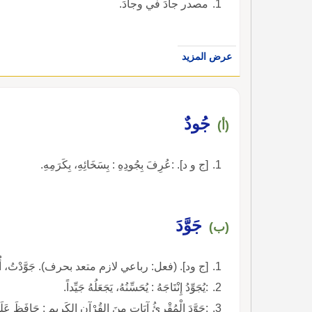
مصدر جادَ في وجادَ.
عرض المزيد
جُودٌ
(أ)
[ج و د]. :عُرِفَ بِجُودِهِ : بِسَخَائِهِ، بِكَرَمِهِ.
جَوَّدَ
(ب)
[ج ود]. (فعل: رباعي لازم متعد بحرف). جَوَّدْتُ، أُجَوِّد
:يُجَوِّدُ إِنْتَاجَهُ : يُحَسِّنُهُ، يَجَعَلُهُ جَيِّداً.
:جَوَّدَ الْمُقْرِئُ آيَاتٍ مِنَ القُرْآنِ الكَرِيمِ : حَافَظَ عَلَ