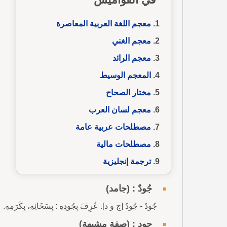
معجم اللغة العربية المعاصرة
معجم الغني
معجم الرائد
المعجم الوسيط
مختار الصحاح
معجم لسان العرب
مصطلحات عربية عامة
مصطلحات مالية
ترجمة إنجليزية
جُودٌ : (جامد)
جُودٌ - جُودٌ [ج و د]. عُرِفَ بِجُودِهِ : بِسَخَائِهِ، بِكَرَمِهِ.
جود : (صفة مشبهة)