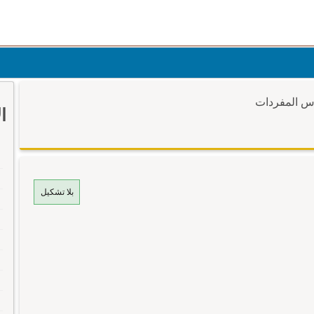
وس المفردات
ا
بلا تشكيل