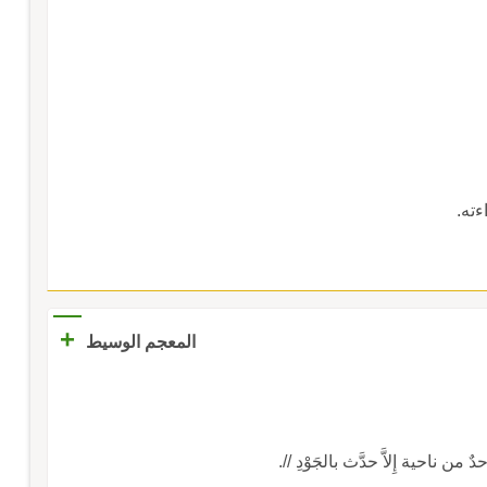
ءته.
+
المعجم الوسيط
احية إِلاَّ حدَّث بالجَوْدِ //.