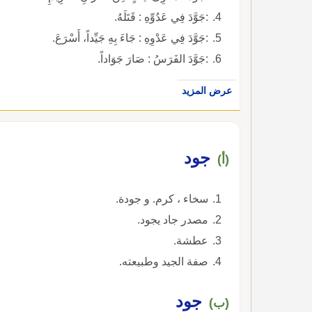
:جَوَّدَ فِي عَدُوِّهِ : قَتَلَهُ.
:جَوَّدَ فِي عَدْوِهِ : جَاءَ بِهِ جَيِّداً، أَسْرَعَ.
:جَوَّدَ الفَرَسُ : صَارَ جَوَاداً.
عرض المزيد
جود
(أ)
سخاء ، كرم. و جودة.
مصدر جاد يجود.
عطشة.
صفة الجيد وطبيعته.
جود
(ب)