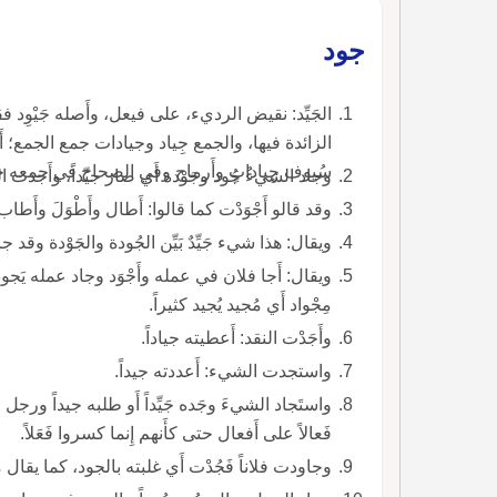
والجمع أجيادٌ.
جود
الجَيِّد: نقيض الرديء، على فيعل، وأَصله جَيْوِد ف
الزائدة فيها، والجمع جِياد وجيادات جمع الجمع؛ أ
سُيوف جِياداتٍ وأَرماح وفي الصحاح في جمعه جي
وجاد الشيءُ جُود وجَوْدة أَي صار جيِّداً، وأَجدت الشيءَ فجاد، والتَّجويد مثله.
وقد قالو أَجْوَدْت كما قالوا: أَطال وأَطْوَلَ وأَطاب وأَطْيَبَ وأَلان وأَلْيَ على النقصان والتمام.
ويقال: هذا شيء جَيِّدٌ بَيِّن الجُودة والجَوْدة وقد جاد جَوْدة وأَجاد: أَتى بالجَيِّد من القول أَو الفعل.
ويقال: أَجا فلان في عمله وأَجْوَد وجاد عمله يَجود 
مِجْواد أَي مُجيد يُجيد كثيراً.
وأَجَدْت النقد: أَعطيته جياداً.
واستجدت الشيء: أَعددته جيداً.
واستَجاد الشيءَ وجَده جَيِّداً أَو طلبه جيداً ورجل
فَعالاً على أَفعال حتى كأَنهم إِنما كسروا فَعَلاً.
وجاودت فلاناً فَجُدْت أَي غلبته بالجود، كما يقال ما