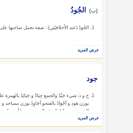
الجُودُ
(ب)
الجُودُ (عند الأَخلاقيّين) : صفة تحمل صاحبها على 
عرض المزيد
جود
ج و د: شيء جَيِّدٌ والجمع جِيَادٌ و جَيَائِدُ بالهمزة 
بوزن هود و أجْوَادٌ بالفتحو أجَاوِدُ بوزن مساجد و ج
الشيء يجود جُوْدةً بفتح الجيم وضمها أي صار جي
عرض المزيد
عليه الصلاة والسلام وقرأ الأعمش {واستوت على الج
تجوِيداً وشاعر مِجوادٌ بالكسر أي يجيد كثيرا و أجادَ 