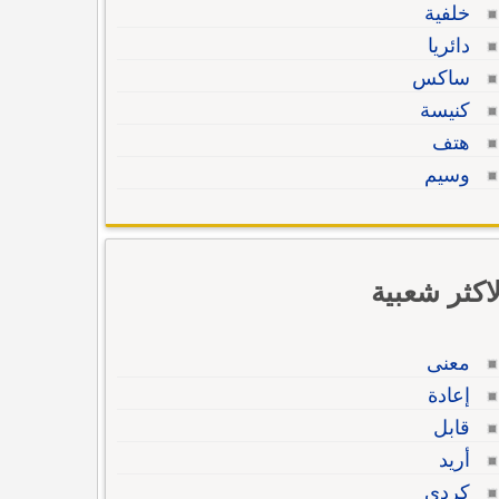
خلفية
دائريا
ساكس
كنيسة
هتف
وسيم
لاكثر شعبية
معنى
إعادة
قابل
أريد
كردي