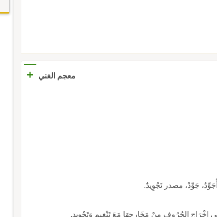
+
معجم الغني
ُ، جَوِّدْ، مصدر تَجْوِيدٌ.
ى إِخْرَاجِ الحُرُوفِ مِنْ مَخَارِجِهَا مَعَ تَنْغِيمٍ وَتَجْوِيدٍ.