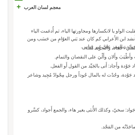
+
معجم لسان العرب
قلبت الواو يا لانكسارها ومجاورتها الياء، ثم أُدغمت الياء
َنشد ابن الأَعرابي كم كان عند بَني العوّامِ من حَسَب ومن
ائد، بالهمز على غير قياس.
جَوْدة، وجُدْت له بالمال جُوداً ورجل مِجْوادٌ مُجِيد وشاعر
 جَواد: سخيّ، وكذلك الأُنثى بغير هاء، والجمع أَجواد، كسَّرو
جَدْتُه من المَجْد.