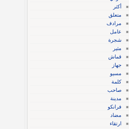
أكثر
متعلق
مرادف
عامل
شجرة
مثير
قماش
جهاز
مسيو
كلمة
صاحب
مدينة
فرانكو
مضاد
ارتقاء