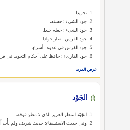
تجويدا.
جود الشيء : حسنه.
جود الشيء : جعله جيدا.
جود الفرس : صار جوادا.
جود الفرس في عدوه : أسرع.
جود القارىء : حافظ على أحكام التجويد في قرا
عرض المزيد
الجَوْد
(أ)
الجَوْد المطر الغزير الذي لا مَطَرَ فوقه.
وفي حديث الاستسقاءِ: حديث شريف ولم يأْت أَحدٌ من ن