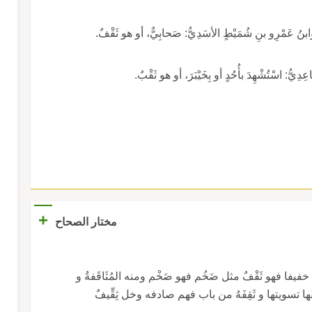
بنُ عَمْرِو بنِ شُمَيْطٍ الأسَدِيُّ: صَحابِيٌّ، أو هو ثَقْفٌ.
دِيُّ: اسْتُشْهِدَ بأُحُدٍ أو بِخَيْبَرَ، أو هو ثَقْبٌ.
+
مختار الصحاح
 فهو ثَقْفٌ مثل ضَخُم فهو ضَخْم ومنه المُثَاقَفةُ و
ُها تسويتها و ثَقِفَهُ من باب فهم صادفه وخل ثِقِّيفٌ