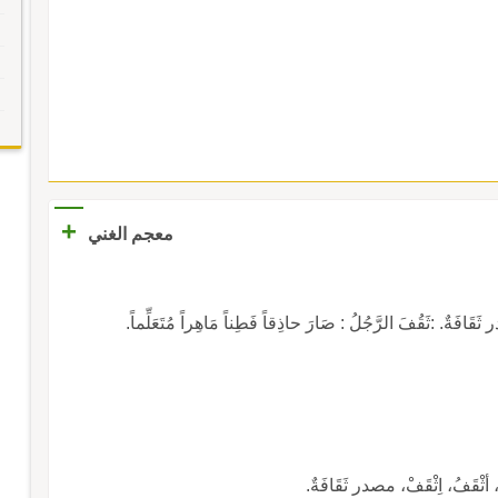
+
معجم الغني
ٌ. :ثَقُفَ الرَّجُلُ : صَارَ حاذِقاً فَطِناً مَاهِراً مُتَعَلِّماً.
َفُ، اِثْقَفْ، مصدر ثَقَافَةٌ.