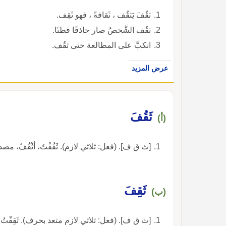
ثقُفَ يَثقُف ، ثَقافةً ، فهو ثَقِف.
ثقُف الشَّخصُ صار حاذقًا فطنًا.
انكبَّ على المطالعة حتى ثقُف.
عرض المزيد
ثَقُفَ
(أ)
[ث ق ف]. (فعل: ثلاثي لازم). ثَقُفْتُ، أثْقُفُ، مصدر ثَقَافَة
ثَقِفَ
(ب)
[ث ق ف]. (فعل: ثلاثي لازم متعد بحرف). ثَقِفْتُ، أثْق