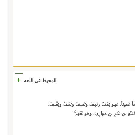
+
المحيط في اللغة
يفاً فَطِناً، فهو ثِقْفٌ وثَقِفٌ وثَقيفٌ وثَقُفٌ وثِقِّيفٌ.
ِهِ بنِ بَكْرِ بنِ هَوازِنَ، وهو ثَقَفِيُّ.