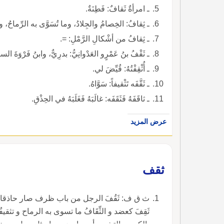
ـ امرأةٌ ثَقافٌ: فَطِنَةٌ.
ـ ثِقافُ: الخِصامُ والجِلادُ، وما تُسَوَّى به الرِّماحُ، وا
ـ ثِقافُ من أشْكالِ الرَّمْلِ: =.
ـ ثَقْفُ بنُ عَمْرٍو العَدْوانِيُّ: بدرِيٌّ، وابنُ فَرْوَةَ الساعِ
ـ أُثْقِفْتُهُ: قُيِّضَ لي.
ـ ثَقَّفَه تَثْقيفاً: سَوَّاهُ.
ـ ثاقَفَهُ فَثَقَفَه: غالَبَهُ فَغَلَبَهُ في الحِذْقِ.
عرض المزيد
ثقف
ث ق ف: ثَقُفَ الرجل من باب ظرف صار حاذقا خفيفا
ثَقِفَ كعضد و الثِّقَافُ ما تسوى به الرماح و تثقيف