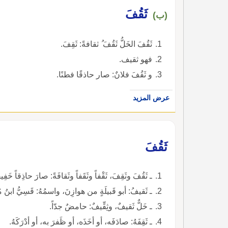
ثَقُفَ
(ب)
ثَقُفَ الخَلُّ ثَقُفَ ُ ثقافةً: ثَقِفَ.
فهو ثقيف.
و ثَقُفَ فلانٌ: صار حاذقًا فطنًا.
عرض المزيد
ثَقُفَ
ـ ثَقُفَ وثَقِفَ، ثَقْفاً وثَقَفاً وثَقافَةً: صارَ حاذِقاً خَفِ
ـ ثَقيفُ: أبو قَبيلَةٍ من هوازِنَ، واسمُهُ: قَسِيُّ ابنُ مُنَبّ
ـ خَلٌّ ثَقيفٌ، وثِقِّيفٌ: حامضٌ جدّاً.
ـ ثَقِفَهُ: صادَفَه، أو أخَذَه، أو ظَفرَ به، أو أدْرَكَهُ.