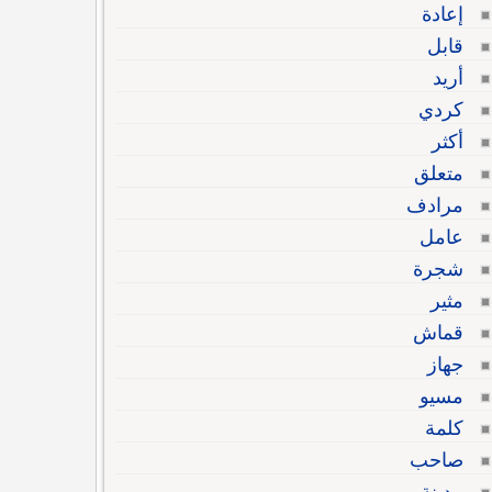
إعادة
قابل
أريد
كردي
أكثر
متعلق
مرادف
عامل
شجرة
مثير
قماش
جهاز
مسيو
كلمة
صاحب