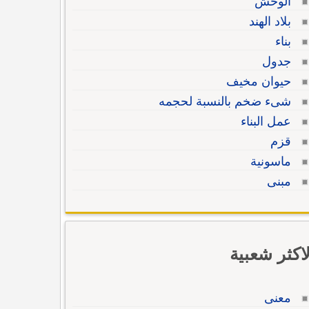
الوحش
بلاد الهند
بناء
جدول
حيوان مخيف
شىء ضخم بالنسبة لحجمه
عمل البناء
قزم
ماسونية
مبنى
لاكثر شعبية
معنى