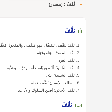
ثُقُفٌ : (مصدر)
ثقَّفَ
(أ)
ثقَّفَ يثقِّف ، تثقيفًا ، فهو مُثقِّف ، والمفعول مُثقّ
ثقَّف المعوجَّ سوّاه وقوَّمه.
ثقّف العود.
ثقَّف التِّلميذَ: أدَّبه وربّاه، علّمه ودرَّبه، وهذَّبه.
ثقَّف الشبيبةَ/ ابنَه.
مطالعة الإنسان تُثقِّف عقله.
ثقَّف الأخلاق: أصلح السلوك والآداب.
ثقُفَ
(ب)