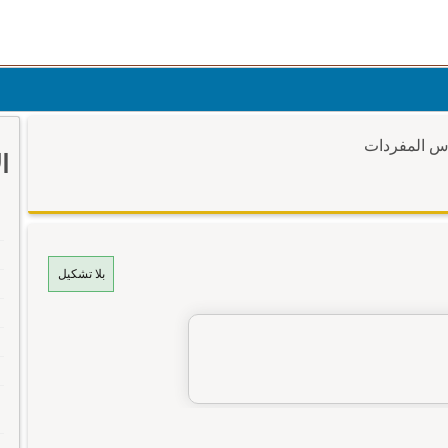
وس المفردات
ا
بلا تشكيل