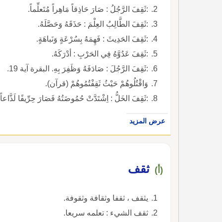
:ثَقِفَ الرَّجُلُ : صَارَ حَاذِقاً مَاهِراً مُتَعلِّماً.
:ثَقِفَ الطَّالِبُ العِلْمَ : حَذَقَهُ وَحَصَّلَهُ.
:ثَقِفَ الحَدِيثَ : فَهِمَهُ بِسُرْعَةٍ وَنَباهَةٍ.
:ثَقِفَ عَدُوَّهُ فِي الحَرْبِ : أدْرَكَهُ.
:ثَقِفَ الرَّجُلَ : صَادَفَهُ وَظَفِرَ بِهِ. البقرة آية 19.
وَاقْتُلُوهُمْ حَيْثُ ثَقِفْتُمُوهُمْ (قرآن).
:ثَقِفَ الخَلُّ : اِشْتَدَّتْ حُمُوضَتُهُ فَصَارَ حِرِّيفًا لَذَّاعاً.
عرض المزيد
ثقف
(أ)
يثقف ، ثقفا وثقافة وثقوفة.
ثقف الشيء : تعلمه سريعا.