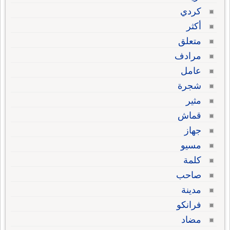
كردي
أكثر
متعلق
مرادف
عامل
شجرة
مثير
قماش
جهاز
مسيو
كلمة
صاحب
مدينة
فرانكو
مضاد