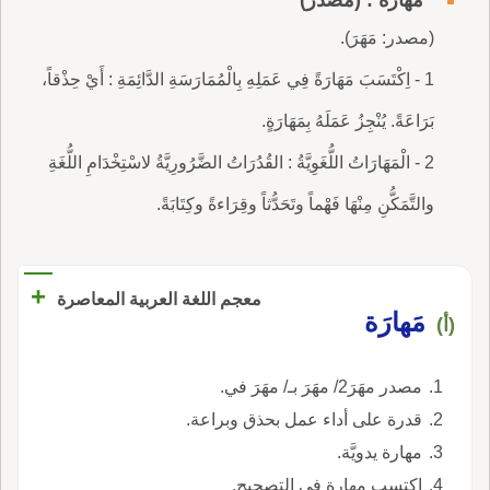
(مصدر: مَهَرَ).
1 - اِكْتَسَبَ مَهَارَةً فِي عَمَلِهِ بِالْمُمَارَسَةِ الدَّائِمَةِ : أَيْ حِذْقاً،
بَرَاعَةً. يُنْجِزُ عَمَلَهُ بِمَهَارَةٍ.
2 - الْمَهَارَاتُ اللُّغَوِيَّةُ : القُدُرَاتُ الضَّرُورِيَّةُ لاسْتِخْدَامِ اللُّغَةِ
والتَّمَكُّنِ مِنْهَا فَهْماً وتَحَدُّثاً وقِرَاءةً وكِتَابَةً.
+
معجم اللغة العربية المعاصرة
مَهارَة
(أ)
مصدر مهَرَ2/ مهَرَ بـ/ مهَرَ في.
قدرة على أداء عمل بحذق وبراعة.
مهارة يدويَّة.
اكتسب مهارة في التصحيح.