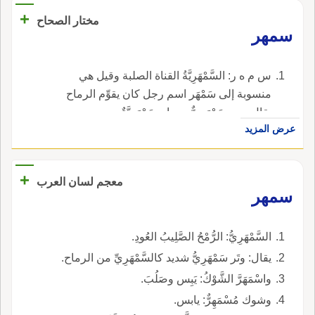
+
مختار الصحاح
سمهر
س م ه ر: السَّمْهَرِيَّةُ القناة الصلبة وقيل هي
منسوبة إلى سَمْهَر اسم رجل كان يقوِّم الرماح
يقال رمح سَمْهَرِيٌّ ورماح سَمْهَرِيَّةٌ.
عرض المزيد
+
معجم لسان العرب
سمهر
السَّمْهَرِيُّ: الرُّمْحُ الصَّلِيبُ العُودِ.
يقال: وتَر سَمْهَرِيُّ شديد كالسَّمْهَرِيِّ من الرماح.
واسْمَهَرَّ الشَّوْكُ: يَبِس وصَلُبَ.
وشوك مُسْمَهِرٌّ: يابس.