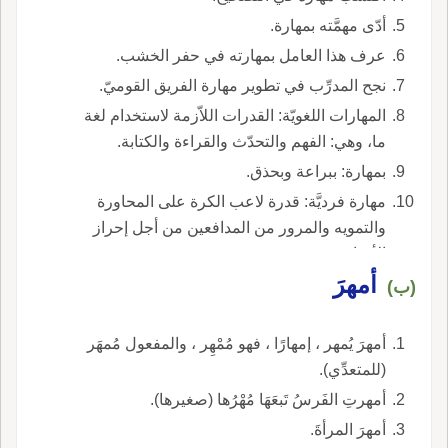
أدّى مهمَّته بمهارة.
عرف هذا العامل بمهارته في حفر الخشب.
نجح المدرِّب في تطوير مهارة الفريق القوميّ.
المهارات اللغويّة: القدرات اللاّزمة لاستخدام لغة
ما، وهي: الفهم والتحدّث والقراءة والكتابة.
بمهارة: ببراعة وبحذق.
مهارة فرديَّة: قدرة لاعب الكرة على المحاورة
والتمويه والمرور من المدافعين من أجل إحراز
الأهداف.
أمهرَ
(ب)
أمهرَ يُمهر ، إمهارًا ، فهو مُمْهِر ، والمفعول مُمهَر
(للمتعدِّي).
أمهرتِ الفَرسُ تَبعَهَا مُهْرُها (صغيرها).
أمهرَ المرأةَ.