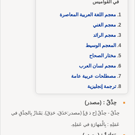
في القواميس
معجم اللغة العربية المعاصرة
معجم الغني
معجم الرائد
المعجم الوسيط
مختار الصحاح
معجم لسان العرب
مصطلحات عربية عامة
ترجمة إنجليزية
حِذْقٌ : (مصدر)
حِذْقٌ - حِذْقٌ [ح ذ ق] (مصدر:حَذَقَ، حَذِقَ). يَمْتازُ بِالحِذْقِ في
عَمَلِهِ : بِالْمَهارَةِ في عَمَلِهِ.
مَهَارَةٌ : (مصدر)