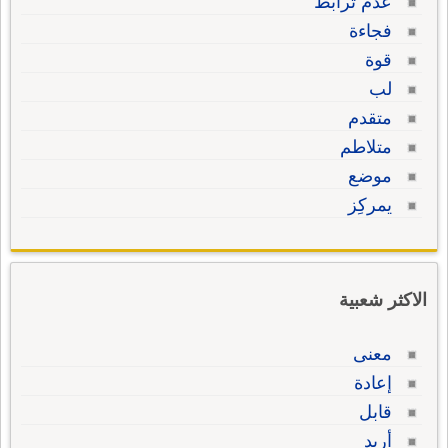
عدم ترابط
فجاءة
قوة
لب
متقدم
متلاطم
موضع
يمركِز
الاكثر شعبية
معنى
إعادة
قابل
أريد