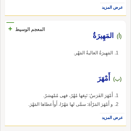
عرض المزيد
+
المعجم الوسيط
المَهِيرَةُ
(أ)
المَهِيرَةُ الغاليةُ المَهْر.
أَمْهَرَ
(ب)
أَمْهَرَ الفَرَسُ: تَبِعَها مُهْرٌ، فهى مُمْهشرٌ.
و أَمْهَرَ المَرْأةَ: سمَّى لها مَهْرًا، أَوأَعطاها المَهْرَ.
عرض المزيد