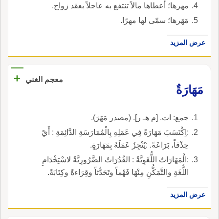
مهرها؛ أعطاها مالاً تنتفع به عاجلاً بعقد زواج.
مَهَرها؛ سمّى لها مهرًا.
عرض المزيد
+
معجم الغني
مَهَارَةٌ
جمع: ات. [م هـ ر]. (مصدر مَهَرَ).
:اِكْتَسَبَ مَهَارَةً فِي عَمَلِهِ بِالْمُمَارَسَةِ الدَّائِمَةِ : أَيْ
حِذْقاً، بَرَاعَةً. :يُنْجِزُ عَمَلَهُ بِمَهَارَةٍ.
:الْمَهَارَاتُ اللُّغَوِيَّةُ : القُدُرَاتُ الضَّرُورِيَّةُ لاسْتِخْدَامِ
اللُّغَةِ والتَّمَكُّنِ مِنْهَا فَهْماً وتَحَدُّثاً وقِرَاءةً وكِتَابَةً.
عرض المزيد