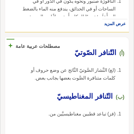
النَّافُورَةُ صنبور ونحوه يكون في الدُّور أَو في
الساحات أو في الحدائق، يندفع منه الماء بالضغط
إلى أَعلَى؛ تبريدًا للمكان أَو تجميلاً له. والجمع :
عرض المزيد
نوافيرُ.
+
مصطلحات عربية عامة
التّنافر الصّوتيّ
(أ)
(لغ) النَّشاز الصَّوتيّ النَّاتج عن وضع حروف أو
كلمات متنافرة الصَّوت بعضها بجانب بعض.
التّنافر المغناطيسيّ
(ب)
(فز) تباعد قطبين مغناطيسيَّين من.