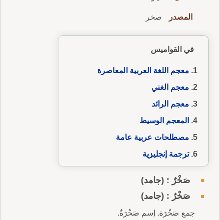
المصدر
صخر
في القواميس
معجم اللغة العربية المعاصرة
معجم الغني
معجم الرائد
المعجم الوسيط
مصطلحات عربية عامة
ترجمة إنجليزية
صَخْرٌ : (جامد)
صَخْرٌ : (جامد)
جمع صَخْرَة. إسم صَخْرَةٌ.