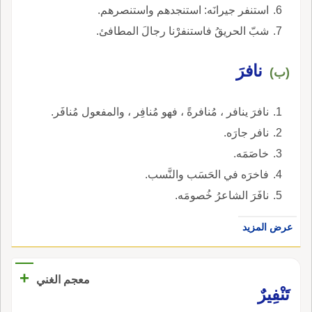
استنفر جيرانَه: استنجدهم واستنصرهم.
شبّ الحريقُ فاستنفرْنا رجالَ المطافئ.
نافرَ
(ب)
نافرَ ينافر ، مُنافرةً ، فهو مُنافِر ، والمفعول مُنافَر.
نافر جارَه.
خاصَمَه.
فاخرَه في الحَسَب والنَّسب.
نافَرَ الشاعرُ خُصومَه.
عرض المزيد
+
معجم الغني
تَنْفِيرٌ