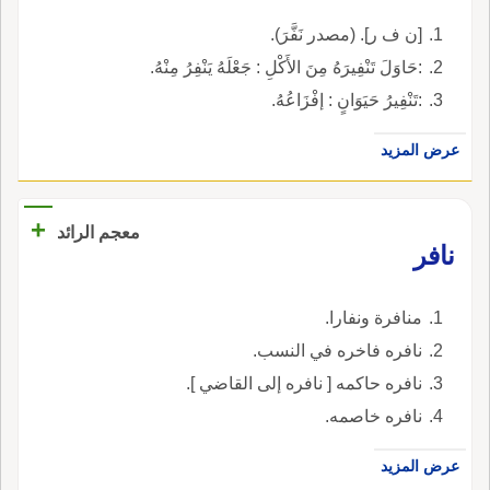
[ن ف ر]. (مصدر نَفَّرَ).
:حَاوَلَ تَنْفِيرَهُ مِنَ الأَكْلِ : جَعْلَهُ يَنْفِرُ مِنْهُ.
:تَنْفِيرُ حَيَوَانٍ : إفْزَاعُهُ.
عرض المزيد
+
معجم الرائد
نافر
منافرة ونفارا.
نافره فاخره في النسب.
نافره حاكمه [ نافره إلى القاضي ].
نافره خاصمه.
عرض المزيد