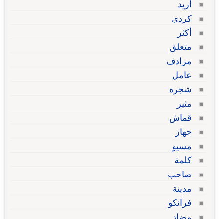
أريد
كردي
أكثر
متعلق
مرادف
عامل
شجرة
مثير
قماش
جهاز
مسيو
كلمة
صاحب
مدينة
فرانكو
مضاد