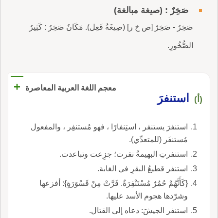
صَخِرٌ : (صيغة مبالغة)
صَخِرٌ - صَخِرٌ [ص خ ر] (صِيغَةُ فَعِل). مَكَانٌ صَخِرٌ : كَثِيرُ
الصُّخُورِ.
+
معجم اللغة العربية المعاصرة
استنفرَ
(أ)
استنفرَ يستنفر ، استِنفارًا ، فهو مُستنفِر ، والمفعول
مُستنفَر (للمتعدِّي).
استنفرتِ البهيمةُ نفرت؛ جزِعت وتباعدت.
استنفر قطيعُ البقرِ في الغابة.
{كَأَنَّهُمْ حُمُرٌ مُسْتَنْفِرَةٌ. فَرَّتْ مِنْ قَسْوَرَةٍ}: أفزعها
وشرّدها هجوم الأسد عليها.
استنفر الجيشَ: دعاه إلى القتال.