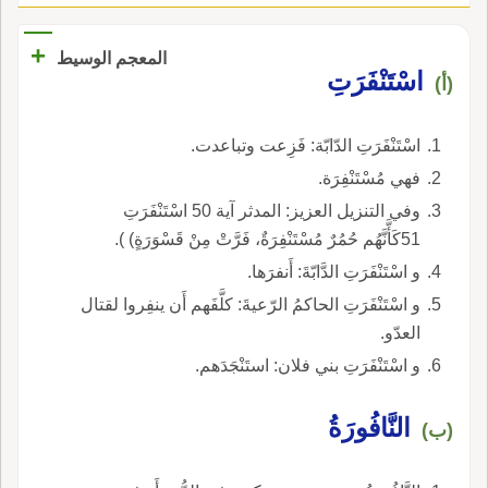
+
المعجم الوسيط
اسْتَنْفَرَتِ
(أ)
اسْتَنْفَرَتِ الدّابّة: فَزِعت وتباعدت.
فهي مُسْتَنْفِرَة.
وفي التنزيل العزيز: المدثر آية 50 اسْتَنْفَرَتِ
51كَأَّنَّهُم حُمُرٌ مُسْتَنْفِرَةٌ، فَرَّتْ مِنْ قَسْوَرَةٍ) ).
و اسْتَنْفَرَتِ الدَّابّةَ: أَنفرَها.
و اسْتَنْفَرَتِ الحاكمُ الرّعيةَ: كلَّفَهم أَن ينفِروا لقتال
العدّو.
و اسْتَنْفَرَتِ بني فلان: استَنْجَدَهم.
النَّافُورَةُ
(ب)