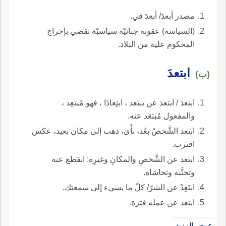
مصدر أبعدَ/ أبعدَ في.
(السياسة) عقوبة جنائيّة سياسيّة تقضي بإخراج
المحكوم عليه من البلاد.
ابتعدَ
(ب)
ابتعدَ / ابتعدَ عن يبتعد ، ابتِعادًا ، فهو مُبتعِد ،
والمفعول مُبتعَد عنه.
ابتعد الشَّخصُ بعُد، نأَى، ذهب إلى مكان بعيد، عكس
اقترب.
ابتعد عن الشَّخصِ والمكانِ وغيرِه: انقطع عنه
وتجنَّبه وتحاشاه.
ابتَعِدْ عن الشرّ/ كلّ ما يسيء إلى سمعتك.
ابتعد عن عمله فترة.
عرض المزيد