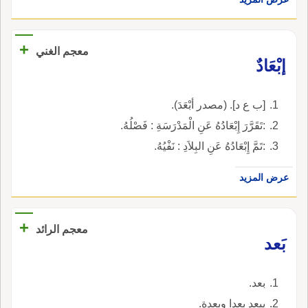
+
معجم الغني
إبْعَادٌ
[ب ع د]. (مصدر أبْعَدَ).
:تَقَرَّرَ إِبْعَادُهُ عَنِ الْمَدْرَسَةِ : فَصْلُهُ.
:تَمَّ إِبْعَادُهُ عَنِ البِلاَدِ : نَفْيُهُ.
عرض المزيد
+
معجم الرائد
بَعد
بعد.
يبعد بعدا وبعدة.