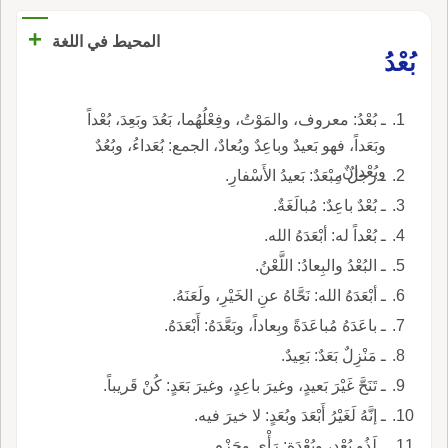
+
المحيط في اللغة
بُعْدُ
ـ بُعْدُ: معروف، والمَوْتُ، وفِعْلُهُما، بَعُدَ وبَعِدَ، بُعْداً
وبَعَداً، فهو بَعيدٌ وباعِدٌ وبُعادٌ، الجمع: بُعَداءُ، وبُعُدٌ
وبُعْدانٌ.
ـ رجلٌ مِبْعَدٌ: بَعيدُ الأَسْفارِ.
ـ بُعْدٌ باعِدٌ: مُبالَغَةٌ.
ـ بُعْداً له: أبْعَدَهُ الله.
ـ البُعْدُ والبِعادُ: اللَّعْنُ.
ـ أبْعَدَهُ الله: نَحَّاهُ عنِ الخَيْرِ، ولَعَنَهُ.
ـ باعَدَهُ مُباعَدَةً وبِعاداً، وبَعَّدَهُ: أَبْعَدَهُ.
ـ مَنْزِلٌ بَعَدٌ: بَعِيدٌ.
ـ تَنَحَّ غَيْرَ بَعيدٍ، وغيرَ باعِدٍ، وغيرَ بَعَدٍ: كُنْ قَريباً.
ـ إنَّهُ لَغَيْرُ أَبْعَدَ وبُعَدٍ: لا خيرَ فيه.
ـ لَذُو بُعْدٍ، وبُعْدَةٍ: رَأْيٍ وحَزْمٍ.