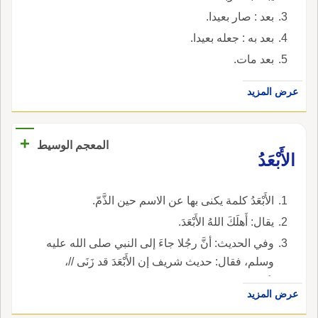
بعد : صار بعيدا.
بعد به : جعله بعيدا.
بعد مات.
عرض المزيد
+
المعجم الوسيط
الأَبْعَدُ
الأَبْعَدُ كلمة يكنى بها عن الاسم حين الذَّمّ.
يقال: أَهلَكَ اللهُ الأَبْعَدَ.
وفي الحديث: أنَّ رجُلا جاءَ إلى النبي صلى الله عليه
وسلم، فقال: حديث شريف إن الأَبْعَدَ قد زَنَى //،
يكني عن نفسه.
عرض المزيد