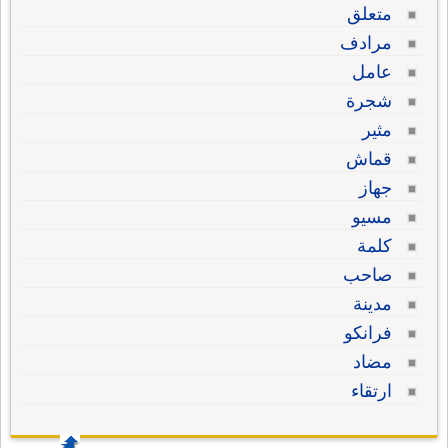
متعلق
مرادف
عامل
شجرة
مثير
قماش
جهاز
مسيو
كلمة
صاحب
مدينة
فرانكو
مضاد
ارتقاء