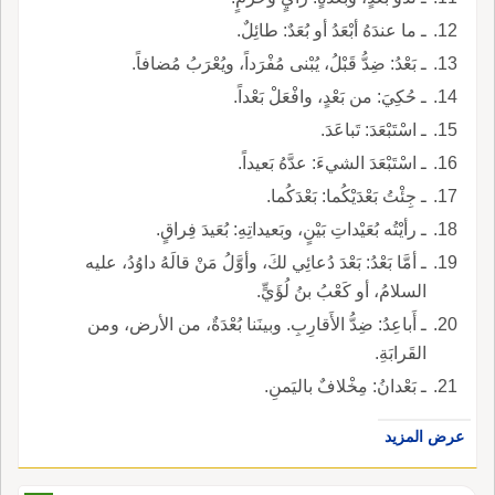
ـ ما عندَهُ أبْعَدُ أو بُعَدٌ: طائِلٌ.
ـ بَعْدُ: ضِدُّ قَبْلُ، يُبْنى مُفْرَداً، ويُعْرَبُ مُضافاً.
ـ حُكِيَ: من بَعْدٍ، وافْعَلْ بَعْداً.
ـ اسْتَبْعَدَ: تَباعَدَ.
ـ اسْتَبْعَدَ الشيءَ: عدَّهُ بَعيداً.
ـ جِئْتُ بَعْدَيْكُما: بَعْدَكُما.
ـ رأيْتُه بُعَيْداتِ بَيْنٍ، وبَعيداتِهِ: بُعَيدَ فِراقٍ.
ـ أمَّا بَعْدُ: بَعْدَ دُعائِي لكَ، وأوَّلُ مَنْ قالَهُ داوُدُ، عليه
السلامُ، أو كَعْبُ بنُ لُؤَيٍّ.
ـ أَباعِدُ: ضِدُّ الأَقارِبِ. وبينَنا بُعْدَةٌ، من الأرض، ومن
القَرابَةِ.
ـ بَعْدانُ: مِخْلافٌ باليَمنِ.
عرض المزيد