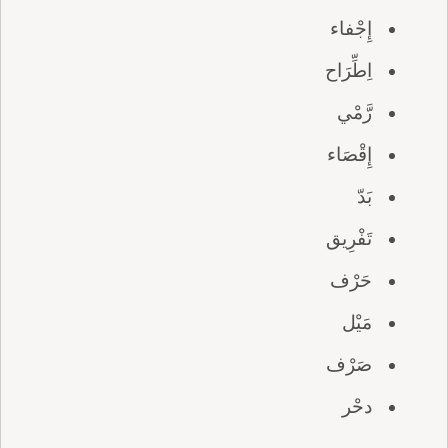
إِجْفاء
اِطِّرَاح
رَّمْي
إِقْصَاء
بَدّ
تَفْرِيق
حَرْف
مَيْل
صَرْف
دحْر