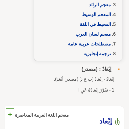
معجم الرائد
المعجم الوسيط
المحيط في اللغة
معجم لسان العرب
مصطلحات عربية عامة
ترجمة إنجليزية
إبْعَادٌ : (مصدر)
إبْعَادٌ - إبْعَادٌ [ب ع د] (مصدر: أبْعَدَ).
1 - تَقَرَّرَ إِبْعَادُهُ عَنِ ا
+
معجم اللغة العربية المعاصرة
إبْعاد
(أ)