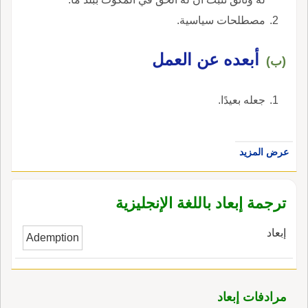
تجعله غاية نقيضاً لقبل؛ وف حديث زيد بن أَرقم: أَن
قضاء حاجته؛ معناه إِمعانه في ذهابه إِل الخلاء.
مصطلحات سياسية.
رسول الله، صلى الله عليه وسلم، خطبهم فقال أَما
بعدُ؛ تقدير الكلام: أَما بعدُ حمد الله فكذا وكذا.
أبعده عن العمل
(ب)
جعله بعيدًا.
عرض المزيد
ترجمة إبعاد باللغة الإنجليزية
إبعاد
Ademption
مرادفات إبعاد