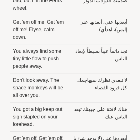
صدمت الدولاب الدوار
bird, but I hit the Ferris
wheel.
أبعديها عني، أبعديها عني
Get 'em off me! Get 'em
إليس)، اهدأي)
off me! Elyse, calm
down.
تجد دائماً عيباً بسيطاً لإبعاد
You always find some
الناس
tiny little flaw to push
people away.
لا تبعدي نظرك سيهاجمك
Don't look away. The
كل قرود الفضاء
space monkeys will be
all over you.
هناك لافتة على جبهتك تبعد
You got a big keep out
الناس عنك
sign stapled on your
forehead.
أبعدوها عني (لا يوجد شئ يا
Get 'em off. Get 'em off.