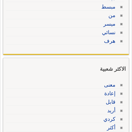
مبسط
من
ميسر
نسائي
هرف
الاكثر شعبية
معنى
إعادة
قابل
أريد
كردي
أكثر