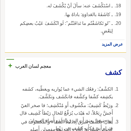
ـ اسْتَكْشَفَ عنه: سألَ أنْ يُكْشَفَ له.
ـ كاشَفَهُ بالعَداوَةِ: باداهُ بها.
ـ ''لو تَكاشَفْتُم ما تَدافَنْتُم'': لَو انْكَشَفَ عَيْبُ بعضِكم
لِبَعْضٍ.
عرض المزيد
+
معجم لسان العرب
كشف
الكشْفُ: رفعُك الشيء عما يُواريه ويغطّيه، كشَفه
يكشِفه كشْفا وكشَّفه فانكَشَف وتكَشَّفَ.
ورَيْطٌ كَشِيفٌ: مكْشُوف أَو مُنْكَشِف؛ قا صخر الغيّ
أَجَشَّ رِبَحْلاً، له هَيْدَب يُرَفِّعُ للخالِ رَيْطاً كَشِيف قال
أَبو حنيفة: يعني أَن البرق إذ لَمَع أَضاء السحابَ
يقال: تكشَّف البرق إذا ملأَ السماء والمَكشوف في
فتراه أَبي فكأَنه كشَف عن رَيْطٍ.
عَروض السريع: الجُزء الذي هو مفعولن أَصله