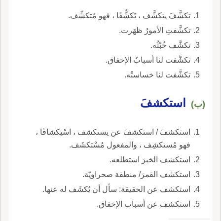
تكشَّفَ يتكشَّف ، تَكشُّفًا ، فهو مُتكشِّف.
تكشَّفتِ الأمورُ ظهَرت.
تكشَّف خُبْثُه.
تكشَّفت لنا أسبابُ الإخفاق.
تكشَّفت لنا خساستُه.
استكشفَ
(ب)
استكشفَ / استكشفَ عن يستكشف ، اسْتِكشافًا ،
فهو مُستكشِف ، والمفعول مُسْتكشَف.
استكشف الخبرَ استطلعه.
استكشف القمرَ/ منطقة صحراويّة.
استكشف عن الحقيقة: سأل أن يُكشَف له عنها.
استكشف عن أسباب الإخفاق.