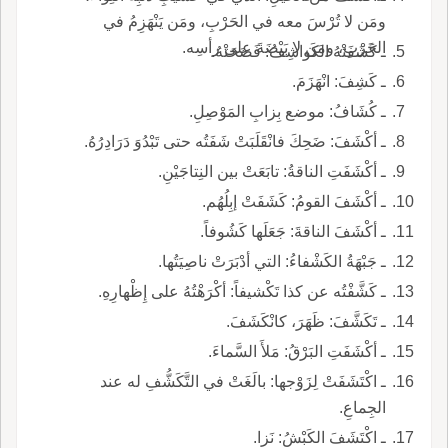
ومَن لا تُرْسَ معه في الحَرْبِ، ومَن يَنْهَزِمُ في
الحَرْبِ، ومَن لا بَيْضَةَ على رأسِه.
ـ كَشَفَتْهُ الكَواشِفُ: فَضَحَتْهُ.
ـ كَشِفَ: انْهَزَمَ.
ـ كُشَافُ: موضع بِزابِ المَوْصِلِ.
ـ أكْشَفَ: ضَحِكَ فانْقَلَبَتْ شَفَتُه حتى تَبْدُوَ دَرَادِرُهُ.
ـ أكْشَفَتِ الناقةُ: تابَعَتْ بين النِتاجَيْنِ.
ـ أكْشَفَ القومُ: كَشَفَتْ إبِلُهُم.
ـ أكْشَفَ الناقةَ: جَعَلَها كَشُوفاً.
ـ جَبْهَةُ الكَشْفاءُ: التي أدْبَرَتْ ناصِيَتُها.
ـ كَشَّفْتُه عن كذا تَكْشيفاً: أكْرَهْتُهُ على إِظْهارِهِ.
ـ تَكَشَّفَ: ظَهَرَ، كانْكَشَفَ.
ـ أكْشَفَتِ البَرْقُ: مَلأَ السَّماءَ.
ـ اكْتَشَفَتْ لِزَوْجها: بالَغَتْ في التَّكَشُّفِ له عند
الجِماعِ.
ـ اكْتَشَفَ الكَبْشُ: نَزا.