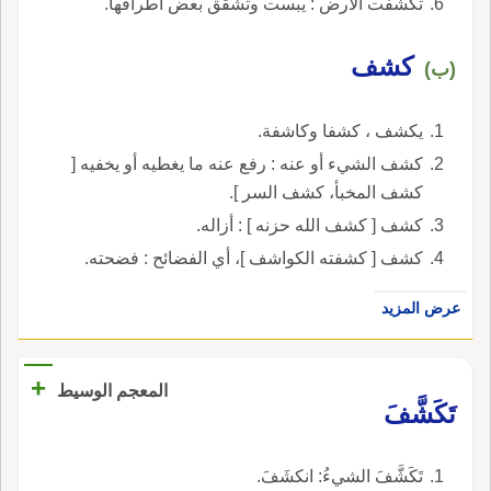
تكشفت الأرض : يبست وتشقق بعض أطرافها.
كشف
(ب)
يكشف ، كشفا وكاشفة.
كشف الشيء أو عنه : رفع عنه ما يغطيه أو يخفيه [
كشف المخبأ، كشف السر ].
كشف [ كشف الله حزنه ] : أزاله.
كشف [ كشفته الكواشف ]، أي الفضائح : فضحته.
عرض المزيد
+
المعجم الوسيط
تَكَشَّفَ
تَكَشَّفَ الشيءُ: انكشَفَ.