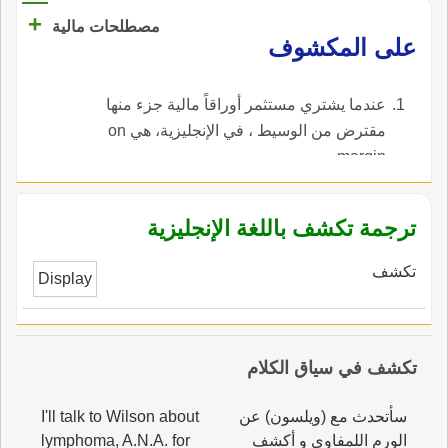
+
مصطلحات مالية
على المكشوف
عندما يشتري مستثمر أوراقاً مالية جزء منها
مقترض من الوسيط ، في الإنجليزية، هي on
margin.
ترجمة تكشف باللغة الإنجليزية
تكشف
Display
تكشف في سياق الكلام
سأتحدث مع (ويلسون) عن
I'll talk to Wilson about
الورم اللمفاوي و أكشف
lymphoma, A.N.A. for