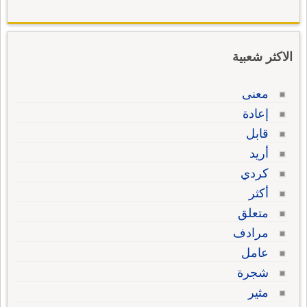
الاكثر شعبية
معنى
إعادة
قابل
أريد
كردي
أكثر
متعلق
مرادف
عامل
شجرة
مثير