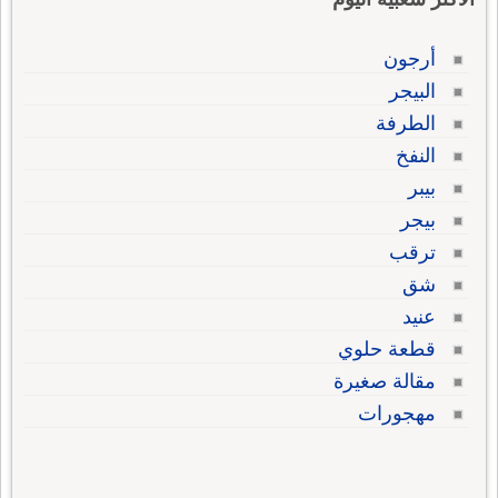
أرجون
البيجر
الطرفة
النفخ
بيبر
بيجر
ترقب
شق
عنيد
قطعة حلوي
مقالة صغيرة
مهجورات