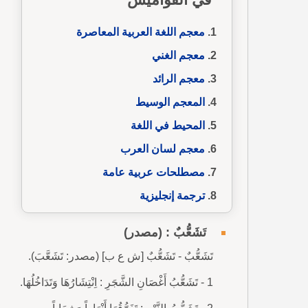
معجم اللغة العربية المعاصرة
معجم الغني
معجم الرائد
المعجم الوسيط
المحيط في اللغة
معجم لسان العرب
مصطلحات عربية عامة
ترجمة إنجليزية
تَشَعُّبٌ : (مصدر)
تَشَعُّبٌ - تَشَعُّبٌ [ش ع ب] (مصدر: تَشَعَّبَ).
1 - تَشَعُّبُ أَغْصَانِ الشَّجَرِ : اِنْتِشَارُهَا وَتَدَاخُلُهَا.