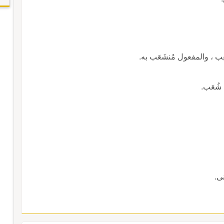
ِب ، والمفعول مُنشَعَب به.
شُعَب.
ى.