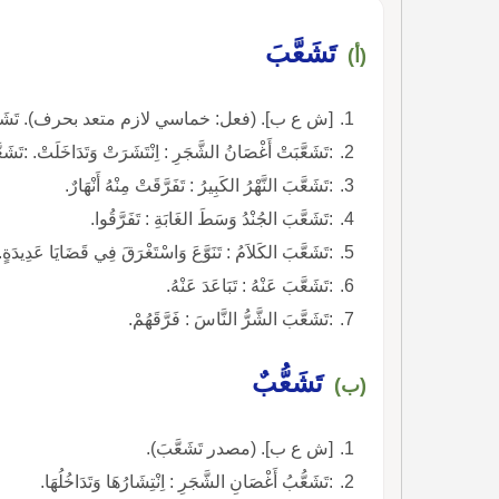
تَشَعَّبَ
(أ)
[ش ع ب]. (فعل: خماسي لازم متعد بحرف). تَشَعَّبْتُ، 
:تَشَعَّبَتْ أَغْصَانُ الشَّجَرِ : اِنْتَشَرَتْ وَتَدَاخَلَتْ. :تَشَعّ
:تَشَعَّبَ النَّهْرُ الكَبِيرُ : تَفَرَّقَتْ مِنْهُ أَنْهَارٌ.
:تَشَعَّبَ الجُنْدُ وَسَطَ الغَابَةِ : تَفَرَّقُوا.
:تَشَعَّبَ الكَلاَمُ : تَنَوَّعَ وَاسْتَغْرَقَ فِي قَضَايَا عَدِيدَ
:تَشَعَّبَ عَنْهُ : تَبَاعَدَ عَنْهُ.
:تَشَعَّبَ الشَّرُّ النَّاسَ : فَرَّقَهُمْ.
تَشَعُّبٌ
(ب)
[ش ع ب]. (مصدر تَشَعَّبَ).
:تَشَعُّبُ أَغْصَانِ الشَّجَرِ : اِنْتِشَارُهَا وَتَدَاخُلُهَا.