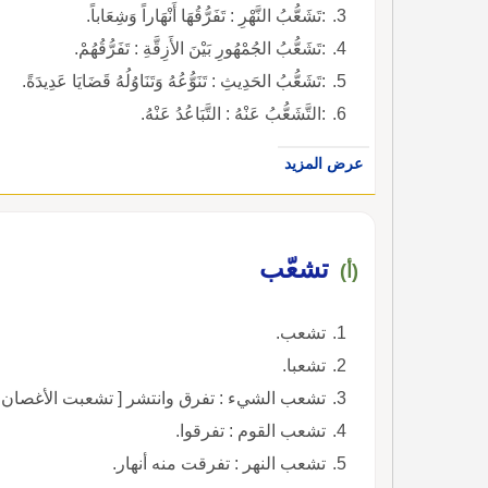
:تَشَعُّبُ النَّهْرِ : تَفَرُّقُهَا أَنْهَاراً وَشِعَاباً.
:تَشَعُّبُ الجُمْهُورِ بَيْنَ الأَزِقَّةِ : تَفَرُّقُهُمْ.
:تَشَعُّبُ الحَدِيثِ : تَنَوُّعُهُ وَتَنَاوُلُهُ قَضَايَا عَدِيدَةً.
:التَّشَعُّبُ عَنْهُ : التَّبَاعُدُ عَنْهُ.
عرض المزيد
تشعّب
(أ)
تشعب.
تشعبا.
تشعب الشيء : تفرق وانتشر [ تشعبت الأغصان،
تشعب القوم : تفرقوا.
تشعب النهر : تفرقت منه أنهار.