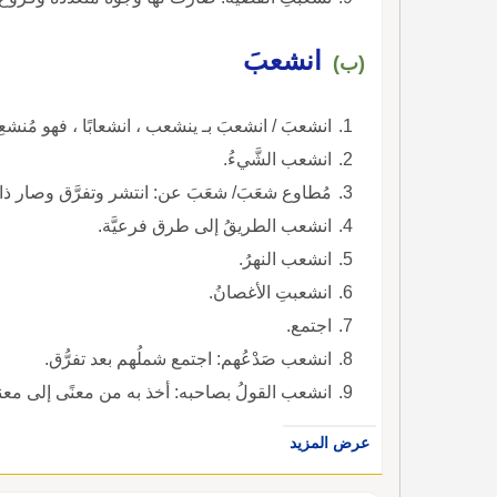
انشعبَ
(ب)
انشعبَ / انشعبَ بـ ينشعب ، انشعابًا ، فهو مُنشع
انشعب الشَّيءُ.
مُطاوع شعَبَ/ شعَبَ عن: انتشر وتفرَّق وصار ذا 
انشعب الطريقُ إلى طرق فرعيَّة.
انشعب النهرُ.
انشعبتِ الأغصانُ.
اجتمع.
انشعب صَدْعُهم: اجتمع شملُهم بعد تفرُّق.
انشعب القولُ بصاحبه: أخذ به من معنًى إلى معن
عرض المزيد