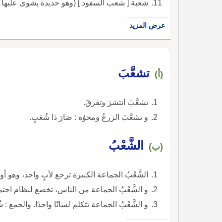
شعبة [ شعب السفود ] (وهو حديدة يشوى عليها ا
عرض المزيد
تشعَّبَ
(أ)
تشعَّبَ انتشرَ وتفرقَ.
و تشعَّبَ الزرعُ ومحوُه : صَارَ ذا شُعَبٍ.
الشَّعْبُ
(ب)
الشَّعْبُ الجماعة الكبيرة ترجع لأبٍ واحد، وهو أ
و الشَّعْبُ الجماعة من الناس، تخضع لنظام اجتما
و الشَّعْبُ الجماعة تتكلم لسانًا واحدًا. والجمع : ش