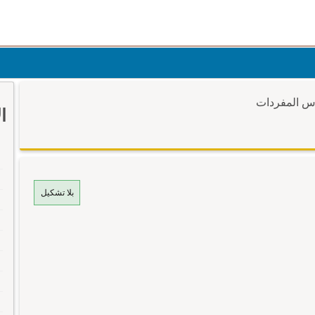
وس المفردات
ا
بلا تشكيل