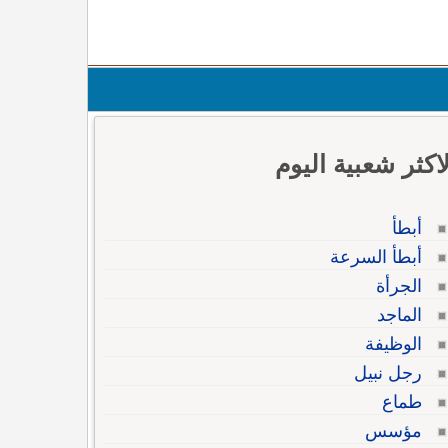
لاكثر شعبية اليوم
أبطأ
أبطأ السرعة
الجرأة
الماجد
الوظيفة
رجل نبيل
طماع
مؤسس