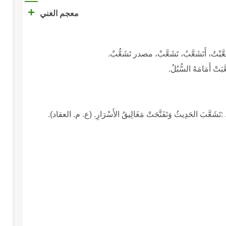
+
معجم الغني
أَتَشَعَّبُ، تَشَعَّبْ، مصدر تَشَعُّبٌ.
َبَتْ أَمَامَهُ السُّبُلُ.
ةٍ. :تَشَعَّبَ الحَدِيثُ وَتَفَتَّحَتْ مَغَالِيقُ الأَسْرَارِ. (ع. م. العقاد).