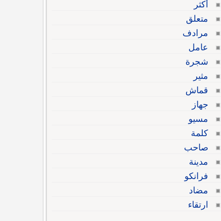
أكثر
متعلق
مرادف
عامل
شجرة
مثير
قماش
جهاز
مسيو
كلمة
صاحب
مدينة
فرانكو
مضاد
ارتقاء