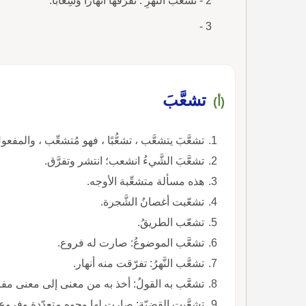
2 - تَشَعُّبُ النَّهْرِ : تَفَرُّقُهَا أَنْهَاراً وَشِعَاباً.
3 -
تشعَّبَ
(أ)
تشعَّبَ يتشعَّب ، تشعُّبًا ، فهو مُتشعِّب ، والمفعو
تشعَّبَ الشَّيءُ انشعب؛ انتشر وتفرَّق.
هذه مسألة متشعِّبة الأوجه.
تشعّبت أغصانُ الشَّجرة.
تشعّب الطريقُ.
تشعَّب الموضوعُ: صارت له فروع.
تشعَّب النَّهرُ: تفرّقت منه أنهار.
تشعَّب به القولُ: أخذ به من معنى إلى معنى مفار
تشعَّبتِ القضيّة: صارت لها وجوه متعدّدة وفروع.