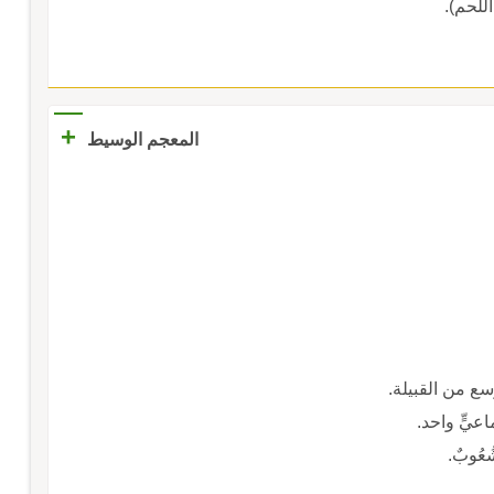
للحم).
+
المعجم الوسيط
وسع من القبيلة.
عيٍّ واحد.
ُعُوبٌ.