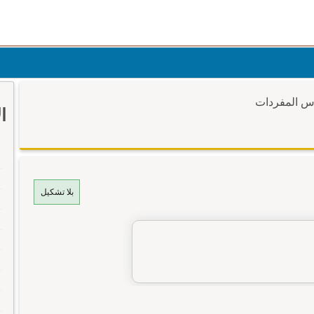
وس المفردات
ا
بلا تشكيل