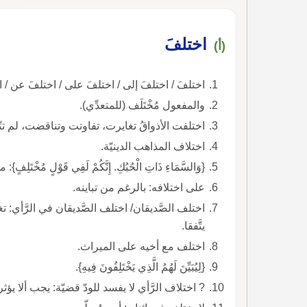
اختلفَ
(أ)
اختلفَ / اختلفَ إلى / اختلفَ على / اختلفَ عن / ا
والمفعول مُخْتَلَف (للمتعدِّي).
اختلفت الأذواقُ تغايرت، تفاوتت وتناقضت، لم تت
اختلاف المذاهب الدينيّة.
{وَالسَّمَاءِ ذَاتِ الْحُبُكِ. إِنَّكُمْ لَفِي قَوْلٍ مُخْ
على اختلافه: بالرغم من تباينه.
اختلف الصَّديقان/ اختلف الصَّديقان في الرَّأي: ت
يتَّفقا.
اختلف مع أخيه على الميراث.
{لِيُبَيِّنَ لَهُمُ الَّذِي يَخْتَلِفُونَ فِيهِ}.
? اختلاف الرَّأي لا يفسد للودّ قضيّة: يجب ألا ي