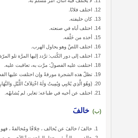
لا يختلف فيه اثنان: أمر مُسلّم به.
اختلف فلانًا.
كان خليفته.
اختلف أباه في صنعته.
أخذه من خَلْفه.
اختلف اللصَّ وهو يحاول الهرب.
اختلف إلى دور الكُتب: ترَّدد إليها المرَّة تلو المرّة
اختلفت عليه الفصولُ: مرَّت به، تعاقبت عليه.
تظلّ هذه الشجرة مورقةً وإن اختلفت عليها الف
{وَهُوَ الَّذِي يُحْيِي وَيُمِيتُ وَلَهُ اخْتِلاَفُ اللَّيْلِ وَالنَّهَارِ
اختلف عن أخيه في طباعه: تغاير، لم يُشابهْه.
خالفَ
(ب)
خالفَ / خالفَ عن يُخالف ، خِلافًا ومُخالفةً ، فهو 
خالف بين الشَّيئين جعل الواحد ضدَّ الآخر، جمع ب