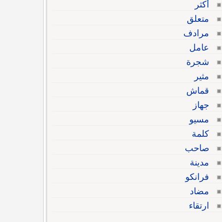
أكثر
متعلق
مرادف
عامل
شجرة
مثير
قماش
جهاز
مسيو
كلمة
صاحب
مدينة
فرانكو
مضاد
ارتقاء