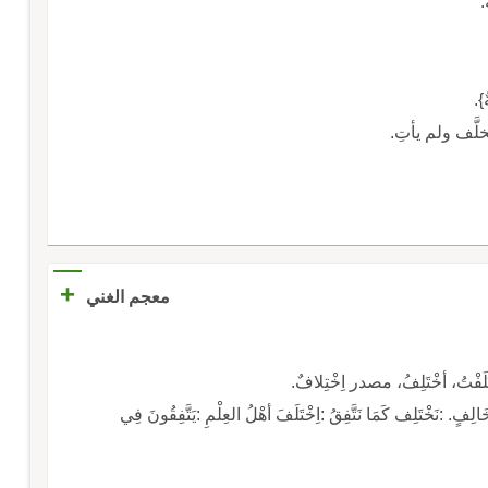
.
ٌ}.
َّف ولم يأتِ.
+
معجم الغني
ُ، أخْتَلِفُ، مصدر اِخْتِلافٌ.
الِفٍ. :نَخْتَلِف كَمَا نَتَّفِقُ :اِخْتَلَفَ أهْلُ العِلْمِ :يَتَّفِقُونَ فِي