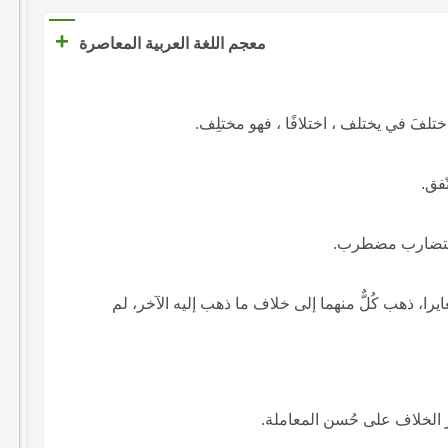
+
معجم اللغة العربية المعاصرة
ختلفَ في يختلف ، اختلافًا ، فهو مختلِف.
ّفق.
تَلِفٍ}: متضارب مضطرب.
غايرا، ذهب كُلٌّ منهما إلى خلاف ما ذهب إليه الآخر، لم
ؤثر الخلاف على حُسن المعاملة.