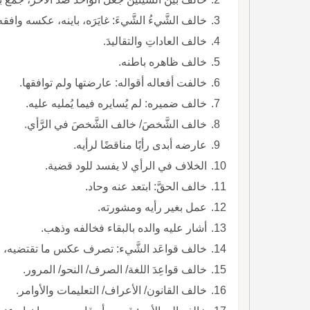
خالف الشَّيءُ الشَّيءَ: غايَرَه، باينه، عكسه وافقه،
خالف العاداتِ والتقاليدَ.
خالف ظاهره باطنه.
خالفت أفعاله أقواله: عارضتها ولم توافقها.
خالف ضميره: لم يُسايره فيما يُمليه عليه.
خالف الشَّخصَ/ خالف الشَّخصَ في الرَّأي.
عارضه أبدى رأيًا مناقضًا لرأيه.
الخلاف في الرأي لا يفسد للود قضية.
خالف الحقَّ: ابتعد عنه وحاد.
عمل بغير رأيه ومشورته.
أشار عليه والده بالبقاء فخالفه وذهب.
خالف قواعَد الشَّيء: تصرف عكس ما تقتضيه، ارتك
خالف قواعِدَ اللغة/ الصرف/ النحو/ المرور.
خالف القانون/ الأعراف/ التعليمات والأوامر.