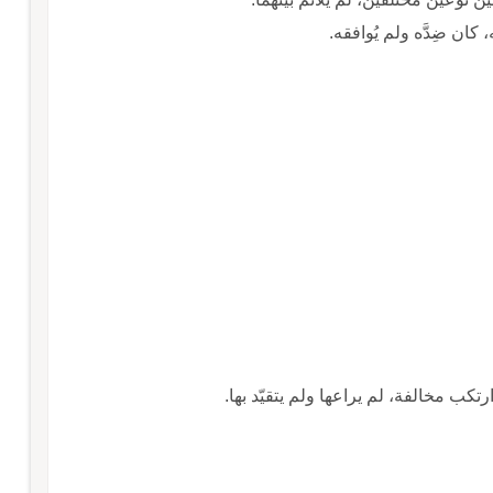
 كان ضِدَّه ولم يُوافقه.
ب مخالفة، لم يراعها ولم يتقيّد بها.