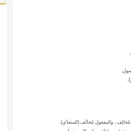
.
صول.
}.
مُخالِف ، والمفعول مُخالَف (للمتعدِّي).
ين نوعين مختلفين، لم يلائم بينهما.