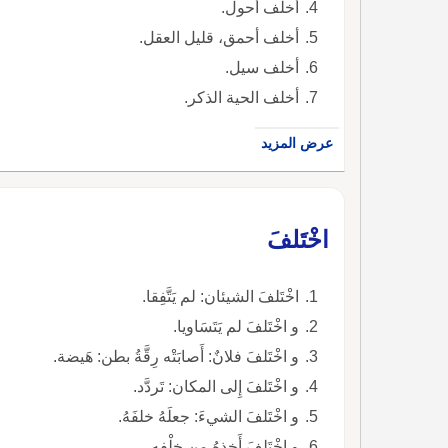
أخلف أحول.
أخلف أحمق، قليل العقل.
أخلف سيل.
أخلف الحية الذكر.
عرض المزيد
اخْتَلفَ
اخْتَلفَ الشيئان: لم يَتَّفِقا.
و اخْتَلفَ لم يَتَسَاويا.
و اخْتَلفَ فلانٌ: أَصابَتْه رِقَّةُ بطن: هَيضة.
و اخْتَلفَ إِلى المكان: تَردَّد.
و اخْتَلفَ الشيءَ: جعلَهُ خلفَهُ.
و اخْتَلفَ أَخذهُ من خلْفِه.