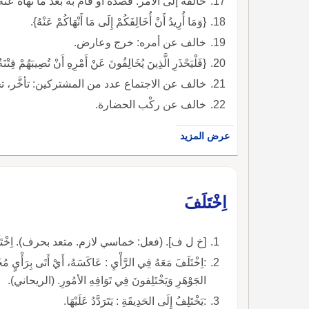
خالفه إلى الأمر: قصده أو قام به بعد ما نهاه عنه
{وَمَا أُرِيدُ أَنْ أُخَالِفَكُمْ إِلَى مَا أَنْهَاكُمْ عَنْهُ}.
خالف عن أمره: خرج وعارض.
{فَلْيَحْذَرِ الَّذِينَ يُخَالِفُونَ عَنْ أَمْرِهِ أَنْ تُصِيبَهُمْ فِتْنَة
خالف عن الاجتماع عدد من المشتركين: تأخَّر، تخل
خالف عن ركْب الحضارة.
عرض المزيد
اِخْتَلَفَ
[خ ل ف]. (فعل: خماسي لازم. متعد بحرف). اِخْتَلَفْت
:اِخْتَلَفَ مَعَهُ فِي الرَّأْيِ : عَاكَسَهُ، أَيْ أَتَى بِرَأْيٍ مُخَ
الجَوْهَرِ وَيَخْتَلِفونَ فِي تَوَافِهِ الأمُورِ. (الريحاني).
:يَخْتَلِفُ إِلَى الحَدِيقَةِ : يَتَرَدَّدُ عَلَيْهَا.