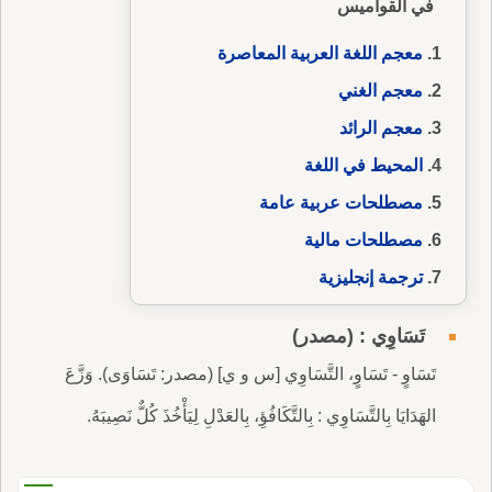
في القواميس
معجم اللغة العربية المعاصرة
معجم الغني
معجم الرائد
المحيط في اللغة
مصطلحات عربية عامة
مصطلحات مالية
ترجمة إنجليزية
تَسَاوِي : (مصدر)
تَسَاوٍ - تَسَاوٍ، التَّسَاوِي [س و ي] (مصدر: تَسَاوَى). وَزَّعَ
الهَدَايَا بِالتَّسَاوِي : بِالتَّكَافُؤِ، بِالعَدْلِ لِيَأْخُذَ كُلٌّ نَصِيبَهُ.