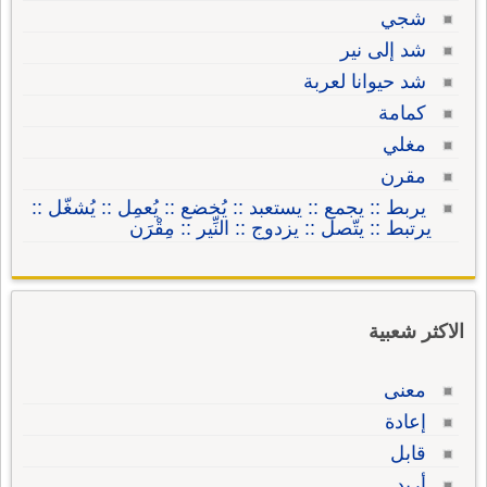
شجي
شد إلى نير
شد حيوانا لعربة
كمامة
مغلي
مقرن
يربط :: يجمع :: يستعبد :: يُخضع :: يُعمِل :: يُشغّل ::
يرتبط :: يتّصل :: يزدوج :: النِّير :: مِقْرَن
الاكثر شعبية
معنى
إعادة
قابل
أريد