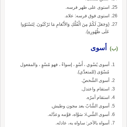
استوى على ظهر فرسه.
استوى فوق فرسه: علاه.
{وَجَعَلَ لَكُمْ مِنَ الْفُلْكِ وَالأَنْعَامِ مَا تَرْكَبُونَ. لِتَسْتَوُوا
عَلَى ظُهُورِهِ}.
أسوى
(ب)
أسوى يُسْوي ، أَسْوِ ، إسواءً ، فهو مُسْوٍ ، والمفعول
مُسْوًى (للمتعدِّي).
أسوى الشَّخصُ.
استقام واعتدل.
استقام أمرُه.
أسوى الشَّابّ بعد مجون وطيش.
أسوى الشَّيءَ: سَوَّاه، قوَّمه وعدَّله.
أسواه بالآخر: ساواه به، عادله.