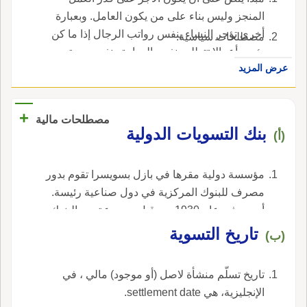
المنجز وليس بناء على من يكون العامل. وبعبارة
أخرى تؤجر النساء بنفس رواتب الرجال إذا ما كن
مصطلحات سياسية.
يؤدين أعمالا تتطلب نفس المهارة ونفس مستوى
عرض المزيد
المسؤولية.
+
مصطلحات مالية
بنك التسويات الدولية
(أ)
مؤسسة دولية مقرها في بازل بسويسرا تقوم بدور
مصرف للبنوك المركزية في دول صناعية رئيسة.
أسس في عام 1930 من قبل مجموعة من البنوك
المركزية الأوروبية ، في الإنجليزية، هي Bank for
تاريخ التسوية
(ب)
International Settlements.
تاريخ تسلّم منشأة لاصل (أو موجود) مالي ، في
الإنجليزية، هي settlement date.