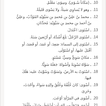
ـ {مَكَاناً سُـوًى}، وسِوًى: مَعْلَمٌ.
ـ وهو لا يُساوِي شيئاً، ولا يَسْوَى قَليلَةٌ.
ـ محمدُ بنُ علِيِّ بنِ مُحمدِ بنِ سَيَّوَيْهِ المُؤَدِّبُ، وعلِيُّ
بنُ أحمدَ بنِ محمدِ بنِ سَيَّوَيْهِ: مُحدِّثانِ.
ـ اسْتَوَى: اعْتَدَلَ.
ـ اسْتَوَى الرَّجُلُ: بَلَغَ أَشُدَّهُ، أو أرْبَعينَ سَنَةً.
ـ اسْتَوَى إلى السماءِ: صَعِدَ، أو عَمَدَ، أو قَصَدَ، أو
أقْبَلَ عليها، أوِ اسْتَوْلَى.
ـ مَكانٌ سَوِيٌّ وسِيٌّ: مُسْتَوٍ.
ـ سَوَّاهُ تَسْوِيَةً وأسْواهُ: جَعَلَهُ سَوِيًّا.
ـ اسْتَوَتْ به الأرضُ، وتَسَوَّتْ وسُوِّيَتْ عليه: هَلَكَ
فيها.
ـ أسْوَى: كانَ خُلُقُهُ وخُلُقُ والِدِهِ سَواءً، وأحْدَثَ،
وخَزِيَ.
ـ أسْوَى في المَرْأةِ: أوْعَبَ.
ـ أسْوَى حَرْفاً من القرآنِ: أسْقَطَ، وتَرَكَ، وأغْفَلَ.