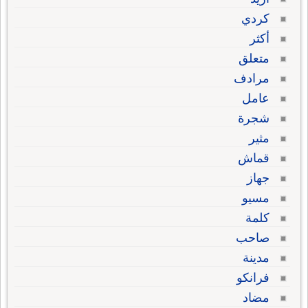
كردي
أكثر
متعلق
مرادف
عامل
شجرة
مثير
قماش
جهاز
مسيو
كلمة
صاحب
مدينة
فرانكو
مضاد