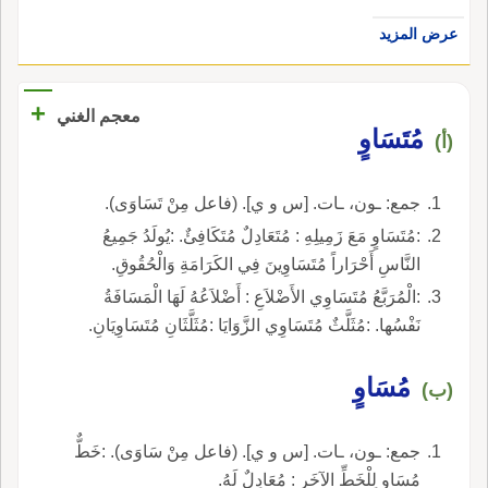
عرض المزيد
+
معجم الغني
مُتَسَاوٍ
(أ)
جمع: ـون، ـات. [س و ي]. (فاعل مِنْ تَسَاوَى).
:مُتَسَاوٍ مَعَ زَمِيلِهِ : مُتَعَادِلٌ مُتَكَافِئٌ. :يُولَدُ جَمِيعُ
النَّاسِ أَحْرَاراً مُتَسَاوِينَ فِي الكَرَامَةِ وَالْحُقُوقِ.
:الْمُرَبَّعُ مُتَسَاوِي الأَضْلاَعِ : أَضْلاَعُهُ لَهَا الْمَسَافَةُ
نَفْسُها. :مُثَلَّثٌ مُتَسَاوِي الزَّوَايَا :مُثَلَّثَانِ مُتَسَاوِيَانِ.
مُسَاوٍ
(ب)
جمع: ـون، ـات. [س و ي]. (فاعل مِنْ سَاوَى). :خَطٌّ
مُسَاوٍ لِلْخَطِّ الآخَرِ : مُعَادِلٌ لَهُ.