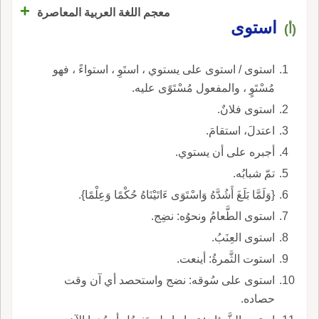
+
معجم اللغة العربية المعاصرة
استوى
(أ)
استوى / استوى على يستوي ، استَوِ ، استواءً ، فهو
مُسْتَوٍ ، والمفعول مُسْتَوًى عليه.
استوى فلانٌ.
اعتدلَ، استقامَ.
أجبره على أن يستوي.
تمّ شبابُه.
{وَلَمَّا بَلَغَ أَشُدَّهُ وَاسْتَوَى ءَاتَيْنَاهُ حُكْمًا وَعِلْمًا}.
استوى الطَّعامُ ونحوُه: نضِج.
استوى العِنَبُ.
استوت الثَّمرةُ: أينعت.
استوى على سُوقه: نضج واستحصد أي آن وقت
حصاده.