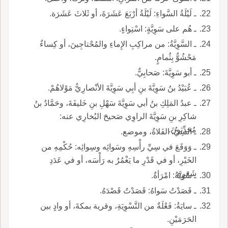
ـ لَيْلَةُ السَّواءِ: لَيْلَةُ أرْبَعَ عَشَرَةَ، أو ثَلاثَ عَشَرَة.
ـ هُم على سَوِيَّةٍ: اسْتِواءٍ.
ـ السَّوِيَّةُ: من مراكِبِ الإِماءِ والمُحْتاجِينَ، أو كِساءٌ
مَحْشُوٌّ بِثُمامٍ.
ـ أبو سَوِيَّةَ: صَحابِيٌّ.
ـ عُبَيْدُ بنُ سَوِيَّةَ بنِ أبِي سَوِيَّةَ الأنْصارِيُّ مَوْلاهُمْ.
ـ عبدُ المَلِكِ بنُ أبي سَوِيَّةَ سَهْلِ بنِ خَليفَةَ، وحَمَّادُ بنُ
شاكِرِ بنِ سَوِيَّةَ الراوِي صَحيحَ البُخارِي عنه:
مُحَدِّثونَ.
ـ السِيُّ: الفَلاةُ، وموضع.
ـ وَوَقَعَ في سِيِّ رأْسِهِ وسَوائِه وسِوائِه: حُكْمِهِ من
الخَيْرِ، أو في قَدْرِ ما يَغْمُرُ به رَأْسَه، أو في عَدَدِ
شَعَرِهِ.
ـ سُوَيَّةُ: امْرَأةٌ.
ـ قَصَدْتُ سَواهُ: قَصَدْتُ قَصْدَهُ.
ـ سايَةُ: فَعْلَةٌ من التَّسْوِيَةِ، وقرية بمكةَ، أو وادٍ بين
الحَرَمَيْنِ.