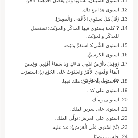
استوى الشَّيئان: تساويا ولم يَفضُل أحدُهما الآخرَ.
استوى هذا مع ذاك.
{قُلْ هَلْ يَسْتَوِي الأَعْمَى وَالْبَصِيرُ}.
? كلمة يستوي فيها المذكّر والمؤنّث: تستعمل
للمذكّر والمؤنّث.
استوى الشَّيءُ: استقرَّ وثبَت.
استوى الكرسيُّ.
{وَقِيلَ يَاأَرْضُ ابْلَعِي مَاءَكِ وَيَا سَمَاءُ أَقْلِعِي وَغِيضَ
الْمَاءُ وَقُضِيَ الأَمْرُ وَاسْتَوَتْ عَلَى الجُوْدِي}: استقرَّت
على جبل الجوديّ.
? استوت به الأرضُ: هلك فيها.
استوى على كذا.
استولى وملَك.
استوى على سرير الملك.
استوى على العرش: تولّى الملك.
{ثُمَّ اسْتَوَى عَلَى الْعَرْشِ}: علا عليه.
جلس منتصبًا.