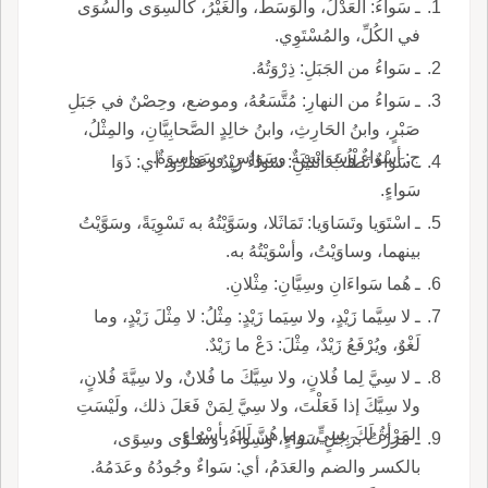
ـ سَواءُ: العَدْلُ، والوَسَطُ، والغَيْرُ، كالسِوَى والسُوَى
في الكُلِّ، والمُسْتَوِي.
ـ سَواءُ من الجَبَلِ: ذِرْوَتُهُ.
ـ سَواءُ من النهارِ: مُتَّسَعُهُ، وموضع، وحِصْنٌ في جَبَلِ
صَبْرٍ، وابنُ الحَارِثِ، وابنُ خالِدٍ الصَّحابِيَّانِ، والمِثْلُ،
ج: أسْواءٌ وسَوَاسِيَةٌ وسَوَاسٍ وسَواسِوَةٌ.
ـ سَواءٌ تَطْلُبُ اثْنَيْنِ: سَواءٌ زَيْدٌ وعَمْرٌو، أي: ذَوَا
سَواءٍ.
ـ اسْتَوَيا وتَسَاوَيا: تَمَاثَلا، وسَوَّيْتُهُ به تَسْوِيَةً، وسَوَّيْتُ
بينهما، وساوَيْتُ، وأسْوَيْتُهُ به.
ـ هُما سَواءَانِ وسِيَّانِ: مِثْلانِ.
ـ لا سِيَّما زَيْدٍ، ولا سِيَما زَيْدٍ: مِثْلُ: لا مِثْلَ زَيْدٍ، وما
لَغْوٌ، ويُرْفَعُ زَيْدٌ، مِثْلَ: دَعْ ما زَيْدٌ.
ـ لا سِيَّ لِما فُلانٍ، ولا سِيَّكَ ما فُلانٌ، ولا سِيَّةَ فُلانٍ،
ولا سِيَّكَ إذا فَعَلْتَ، ولا سِيَّ لِمَنْ فَعَلَ ذلك، ولَيْسَتِ
المَرْأةُ لَكَ بِسِيٍّ، وما هُنَّ لَكَ بِأسْواءٍ.
ـ مَرَرْتُ برَجُلٍ سَواءٍ، وسِواءُ، وسُـوًى وسِوًى،
بالكسر والضم والعَدَمُ، أي: سَواءٌ وجُودُهُ وعَدَمُهُ.