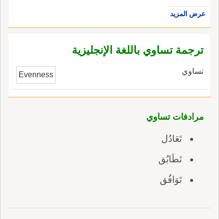
عرض المزيد
ترجمة تساوي باللغة الإنجليزية
تساوي
Evenness
مرادفات تساوي
تَعَادُل
تَطَابُق
تَوَافُق