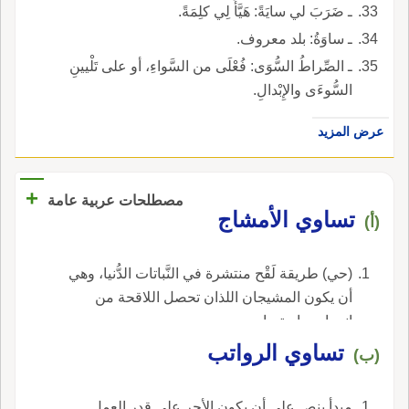
ـ ضَرَبَ لي سايَةً: هَيَّأَ لِي كلِمَةً.
ـ ساوَةُ: بلد معروف.
ـ الصِّراطُ السُّوَى: فُعْلَى من السَّواءِ، أو على تَلْيينِ
السُّوءَى والإِبْدالِ.
عرض المزيد
+
مصطلحات عربية عامة
تساوي الأمشاج
(أ)
(حي) طريقة لَقْح منتشرة في النَّباتات الدُّنيا، وهي
أن يكون المشيجان اللذان تحصل اللاقحة من
اندماجهما متساويين.
تساوي الرواتب
(ب)
مبدأ ينص على أن يكون الأجر على قدر العمل