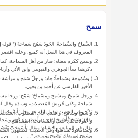
سمح
السَّماحُ والسَّماحةُ: 
المعروف في هذا الفعل أنه كمنع، وعليه اقتصر 
وسمح ككرم معناه: صار من أهل السماحة، كما 
ذكرهما معاً الجوهري والفيومي وابن الأثي وأرب
الأَخير الفارسي عن أَحمد بن يحيى.
ورجل سَمِيحٌ ومِسْمَح ومِسْماحٌ: سَمْح؛ ورجا مَسامِي
سَماحةً وكَفى قُريشَ المُعضِلاتِ، وَسادَه وقال آ
يَ
واحْلَولاكَ كلُّ خَليل والمُسامَحة: المُساهَلة.
يقال في 
وسَمَح لي بذلك يَسْمَح سَماحة.