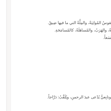
قوسُ المُواتِيَةُ، والمِلَّةُ التي ما فيها ضِيقٌ.
عَةُ، والهَرَبُ، والمُساهَلَةُ، كالمُسامَحَةِ.
َعاً.
عيُّ يُدْعى عبدَ الرحمنِ، ويُلَقَّبُ: دَرَّاجاً.