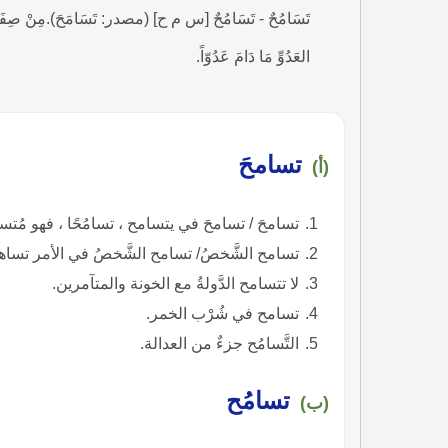
تَسَامُحٌ - تَسَامُحٌ [س م ح] (مصدر: تَسَامَحَ).مِنْ صِفَاتِهِ التّ
العَدُوِّ مَا دَامَ عَدُوّاً.
تسامحَ
(أ)
تسامحَ / تسامحَ في يتسامح ، تسامُحًا ، فهو مُتسا
تسامح الشَّخصُ/ تسامح الشَّخصُ في الأمر تساهل
لا تتسامح الدَّولةُ مع الخونة والمتآمرين.
تسامح في شُرْب الخمر.
التَّسامُح جزءٌ من العدالة.
تسامُح
(ب)