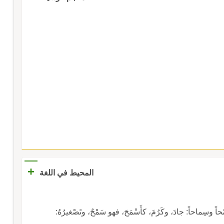
+
المحيط في اللغة
 وسِماحاً: جادَ، وكَرُمَ، كأَسْمَحَ، فهو سَمْحٌ، وتَصْغيرُهُ: