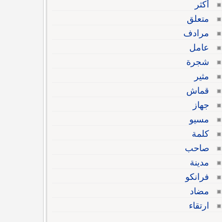
أكثر
متعلق
مرادف
عامل
شجرة
مثير
قماش
جهاز
مسيو
كلمة
صاحب
مدينة
فرانكو
مضاد
ارتقاء