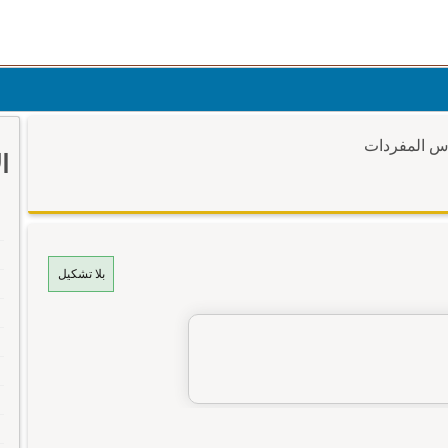
وس المفردات
ا
بلا تشكيل