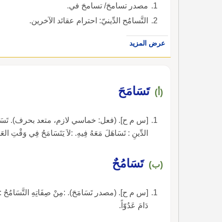
مصدر تسامحَ/ تسامحَ في.
التَّسامُح الدِّينيّ: احترام عقائد الآخرين.
عرض المزيد
تَسَامَحَ
(أ)
[س م ح]. (فعل: خماسي لازم، متعد بحرف). تَسَامَحْتُ، أ
الدِّينِ : تَسَاهَلَ مَعَهُ فِيهِ. :لاَ يَتَسَامَحُ فِي وَقْتِ العَ
تَسَامُحٌ
(ب)
[س م ح]. (مصدر تَسَامَحَ). :مِنْ صِفَاتِهِ التَّسَامُحُ : التَّسَ
دَامَ عَدُوّاً.