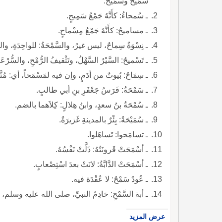
سُمَيْحٌ وسُمَيِّحٌ.
ـ سُمحاءُ: كأَنَّهُ جَمْعُ سَمِيحٍ.
ـ مساميحُ: كأَنَّهُ جَمْعُ مِسْماحٍ.
ـ نِسْوَةٌ سِماحٌ، ليس غيرُ، والسَّمْحَةُ: للواحِدَةِ، وال
ـ تَسْميحُ: السَّيْرُ السَّهْلُ، وتَثْقيفُ الرُّمْحِ، والسُّرْ
ـ سِمَاحٌ: بُيوتٌ من أدَمٍ، وإن فيه لمَسْمَحاً، أي: مُتَّس
ـ سَمْحَةُ: فَرَسُ جَعْفَرِ بنِ أبي طالبٍ.
ـ سُمْحَةُ بنُ سعدٍ، وابنُ هِلالٍ: كِلاَهما بالضم.
ـ سُمَيْحَةُ: بِئْرٌ بالمدينةِ غَزيرَةٌ.
ـ تسامَحوا: تَساهَلوا.
ـ أسْمَحَتْ قَرونَتُهُ: ذَلَّتْ نَفْسُهُ.
ـ أسْمَحَتْ الدَّابَّةُ: لانَتْ بعدَ اسْتِصْعابٍ.
ـ عُودٌ سَمْحٌ: لا عُقْدَة فيه.
ـ أبة السَّمْحِ: خادِمُ النبيِّ، صلى الله عليه وسلم، وتابِ
عرض المزيد