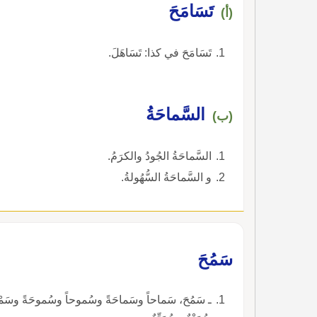
تَسَامَحَ
(أ)
تَسَامَحَ في كذا: تَسَاهَلَ.
السَّماحَةُ
(ب)
السَّماحَةُ الجُودُ والكرَمُ.
و السَّماحَةُ السُّهُولةُ.
سَمُحَ
ـ سَمُحَ، سَماحاً وسَماحَةً وسُموحاً وسُموحَةً وسَمْحاً