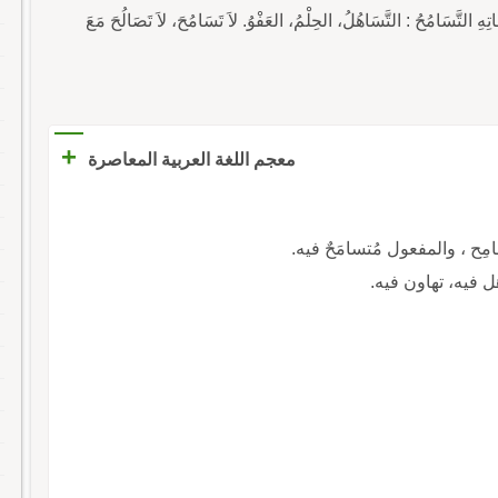
َسَامُحُ : التَّسَاهُلُ، الحِلْمُ، العَفْوُ. لاَ تَسَامُحَ، لاَ تَصَالُحَ مَعَ
+
معجم اللغة العربية المعاصرة
مِح ، والمفعول مُتسامَحٌ فيه.
 فيه، تهاون فيه.