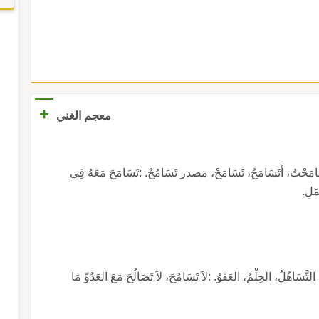
+
معجم الغني
َتَسَامَحُ، تَسَامَحْ، مصدر تَسَامُحٌ. :تَسَامَحَ مَعَهُ فِي
مَلِ.
اهُلُ، الحِلْمُ، العَفْوُ. :لاَ تَسَامُحَ، لاَ تَصَالُحَ مَعَ العَدُوِّ مَا