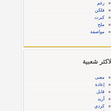
رغم
فلكن
كبرت
ملح
مواصفة
لاكثر شعبية
معنى
إعادة
قابل
أريد
كردي