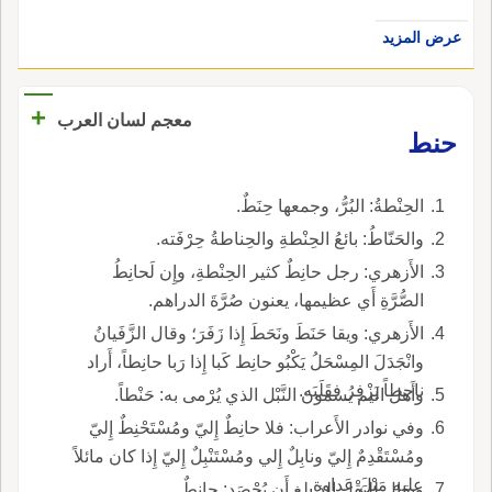
عرض المزيد
+
معجم لسان العرب
حنط
الحِنْطةُ: البُرُّ، وجمعها حِنَطٌ.
والحَنّاطُ: بائعُ الحِنْطةِ والحِناطةُ حِرْفَته.
الأَزهري: رجل حانِطٌ كثير الحِنْطةِ، وإِن لَحانِطُ
الصُّرَّةِ أَي عظيمها، يعنون صُرَّةَ الدراهم.
الأَزهري: ويقا حَنَطَ ونَحَطَ إِذا زَفَرَ؛ وقال الزَّفَيانُ
وانْجَدَلَ المِسْحَلُ يَكْبُو حانِط كَبا إِذا رَبا حانِطاً، أَراد
ناحِطاً يَزْفِرُ فقَلَبَه.
وأَهل اليم يسمون النَّبْل الذي يُرْمى به: حَنْطاً.
وفي نوادر الأَعراب: فلا حانِطٌ إِليّ ومُسْتَحْنِطٌ إِليّ
ومُسْتَقْدِمٌ إِليّ ونابِلٌ إِلي ومُسْتَنْبِلٌ إِليّ إِذا كان مائلاً
عليه مَيْلَ عَداوةٍ.
ويقال للبَقْل الذ بلغ أَن يُحْصَد: حانِطٌ.