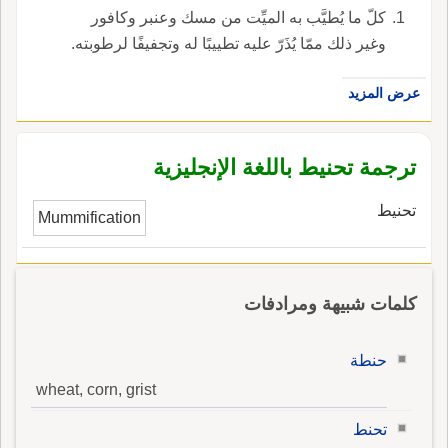
كلّ ما يُطيَّب به الميِّت من مسك وعنبر وكافور
وغير ذلك ممّا يُذَرّ عليه تطييبًا له وتجفيفًا لرطوبته.
عرض المزيد
ترجمة تحنيط باللغة الإنجليزية
تحنيط
Mummification
كلمات شبيهة ومرادفات
حنطة
wheat, corn, grist
تحنط