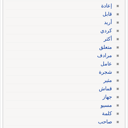
إعادة
قابل
أريد
كردي
أكثر
متعلق
مرادف
عامل
شجرة
مثير
قماش
جهاز
مسيو
كلمة
صاحب