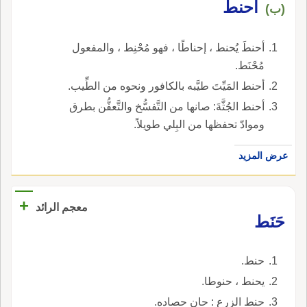
أحنطَ
وغيرها وتحويله إلى مومياء.
(ب)
أحنطَ يُحنط ، إحناطًا ، فهو مُحْنِط ، والمفعول
مُحْنَط.
أحنط المَيِّتَ طيَّبه بالكافور ونحوه من الطِّيب.
أحنط الجُثَّةَ: صانها من التَّفسُّخ والتَّعفُّن بطرق
وموادّ تحفظها من البِلي طويلاً.
عرض المزيد
+
معجم الرائد
حَنَط
حنط.
يحنط ، حنوطا.
حنط الزرع : حان حصاده.