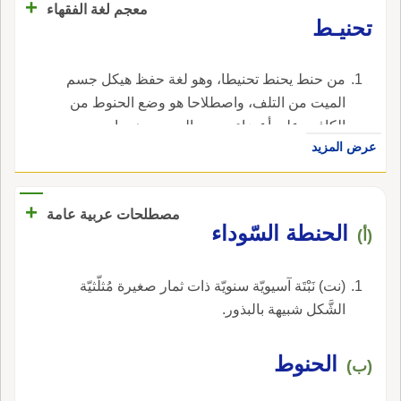
+
معجم لغة الفقهاء
تحنيـط
من حنط يحنط تحنيطا، وهو لغة حفظ هيكل جسم
الميت من التلف، واصطلاحا هو وضع الحنوط من
الكافور على أعضاء سجود الميت، وهو واجب
عرض المزيد
كفائي على المسلمين.
+
مصطلحات عربية عامة
الحنطة السّوداء
(أ)
(نت) نَبْتَة آسيويّة سنويّة ذات ثمار صغيرة مُثلّثيّة
الشَّكل شبيهة بالبذور.
الحنوط
(ب)