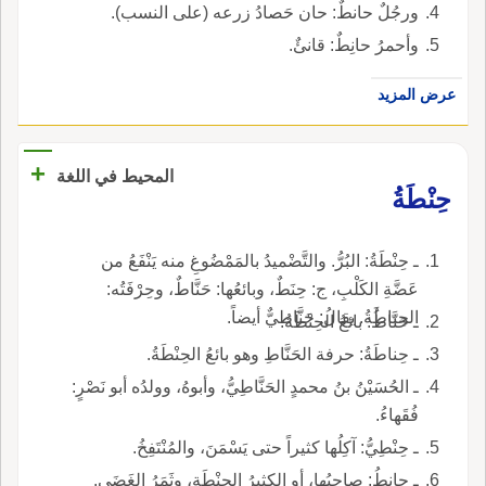
ورجُلٌ حانطٌ: حان حَصادُ زرعه (على النسب).
وأحمرُ حانِطٌ: قانئٌ.
عرض المزيد
+
المحيط في اللغة
حِنْطَةُ
ـ حِنْطَةُ: البُرُّ. والتَّضْميدُ بالمَمْضُوغِ منه يَنْفَعُ من
عَضَّةِ الكَلْبِ، ج: حِنَطٌ، وبائعُها: حَنَّاطٌ، وحِرْفَتُه:
الحِناطَةُ. يقالُ: حَنَّاطيٌّ أيضاً.
ـ حَنَّاطُ: بائعُ الحِنْطَةُ.
ـ حِناطَةُ: حرفة الحَنَّاطِ وهو بائعُ الحِنْطَةُ.
ـ الحُسَيْنُ بنُ محمدٍ الحَنَّاطِيُّ، وأبوهُ، وولدُه أبو نَصْرٍ:
فُقَهاءُ.
ـ حِنْطِيُّ: آكِلُها كثيراً حتى يَسْمَنَ، والمُنْتَفِخُ.
ـ حانِطُ: صاحِبُها، أو الكثيرُ الحِنْطَةِ، وثَمَرُ الغَضَى.