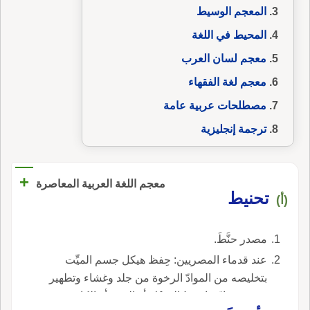
المعجم الوسيط
المحيط في اللغة
معجم لسان العرب
معجم لغة الفقهاء
مصطلحات عربية عامة
ترجمة إنجليزية
+
معجم اللغة العربية المعاصرة
تحنيط
(أ)
مصدر حنَّطَ.
عند قدماء المصريين: حِفظ هيكل جسم الميِّت
بتخليصه من الموادّ الرخوة من جلد وغشاء وتطهير
جوفه بموادّ خاصّة كالمِسْك أو العنبر أو الكافور