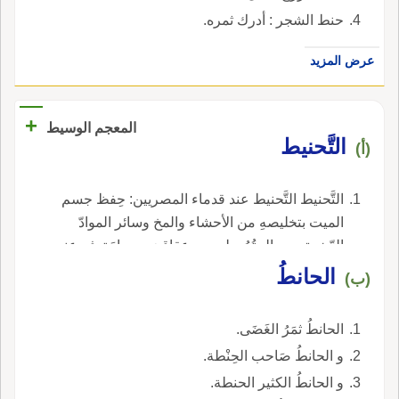
حنط الشجر : أدرك ثمره.
عرض المزيد
+
المعجم الوسيط
التَّحنيط
(أ)
التَّحنيط التَّحنيط عند قدماء المصريين: حِفظ جسم
الميت بتخليصهِ من الأحشاء والمخ وسائر الموادّ
الرِّخوة، ومعالجتُهُ بطيوبٍ وعقاقيرَ و موادَ تدفع عنه
أَسباب البِلى.
الحانطُ
(ب)
الحانطُ ثمَرُ الغَضَى.
و الحانطُ صَاحب الحِنْطة.
و الحانطُ الكثير الحنطة.