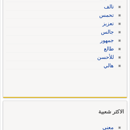
تالف
تحمس
تعزيز
جالس
جمهور
طالع
للأحسن
هالي
الاكثر شعبية
معنى