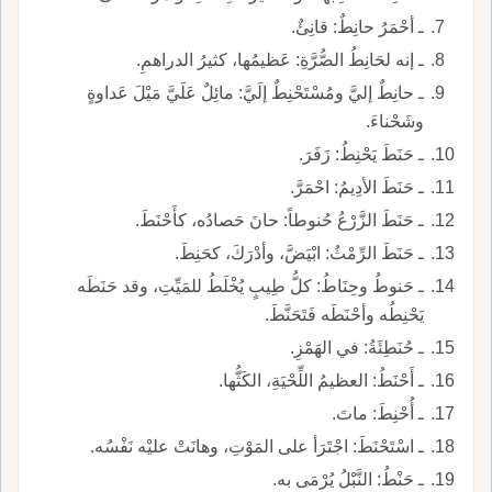
ـ أحْمَرُ حانِطٌ: قانِئٌ.
ـ إنه لحَانِطُ الصُّرَّةِ: عَظيمُها، كثيرُ الدراهمِ.
ـ حانِطٌ إليَّ ومُسْتَحْنِطٌ إلَيَّ: مائِلٌ عَلَيَّ مَيْلَ عَداوةٍ
وشَحْناءَ.
ـ حَنَطَ يَحْنِطُ: زَفَرَ.
ـ حَنَطَ الأدِيمُ: احْمَرَّ.
ـ حَنَطَ الزَّرْعُ حُنوطاً: حانَ حَصادُه، كأَحْنَطَ.
ـ حَنَطَ الرِّمْثُ: ابْيَضَّ، وأدْرَكَ، كحَنِطَ.
ـ حَنوطُ وحِنَاطُ: كلُّ طِيبٍ يُخْلَطُ للمَيِّتِ، وقد حَنَطَه
يَحْنِطُه وأحْنَطَه فَتَحَنَّطَ.
ـ حُنَطِئَةُ: في الهَمْزِ.
ـ أَحْنَطُ: العظيمُ اللِّحْيَةِ، الكَثُّها.
ـ أُحْنِطَ: ماتَ.
ـ اسْتَحْنَطَ: اجْتَرَأ على المَوْتِ، وهانَتْ عليْه نَفْسُه.
ـ حَنْطُ: النَّبْلُ يُرْمَى به.