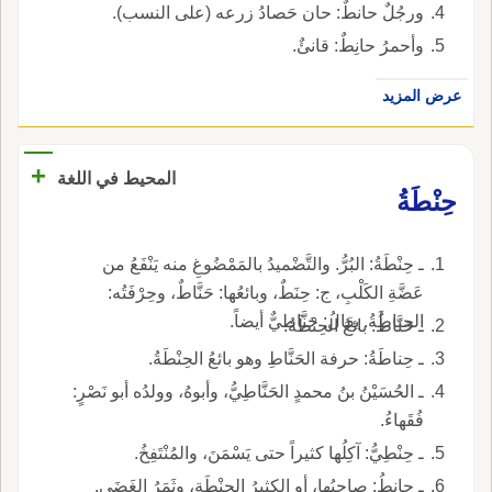
ورجُلٌ حانطٌ: حان حَصادُ زرعه (على النسب).
وأحمرُ حانِطٌ: قانئٌ.
عرض المزيد
+
المحيط في اللغة
حِنْطَةُ
ـ حِنْطَةُ: البُرُّ. والتَّضْميدُ بالمَمْضُوغِ منه يَنْفَعُ من
عَضَّةِ الكَلْبِ، ج: حِنَطٌ، وبائعُها: حَنَّاطٌ، وحِرْفَتُه:
الحِناطَةُ. يقالُ: حَنَّاطيٌّ أيضاً.
ـ حَنَّاطُ: بائعُ الحِنْطَةُ.
ـ حِناطَةُ: حرفة الحَنَّاطِ وهو بائعُ الحِنْطَةُ.
ـ الحُسَيْنُ بنُ محمدٍ الحَنَّاطِيُّ، وأبوهُ، وولدُه أبو نَصْرٍ:
فُقَهاءُ.
ـ حِنْطِيُّ: آكِلُها كثيراً حتى يَسْمَنَ، والمُنْتَفِخُ.
ـ حانِطُ: صاحِبُها، أو الكثيرُ الحِنْطَةِ، وثَمَرُ الغَضَى.