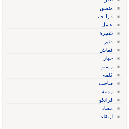
متعلق
مرادف
عامل
شجرة
مثير
قماش
جهاز
مسيو
كلمة
صاحب
مدينة
فرانكو
مضاد
ارتقاء