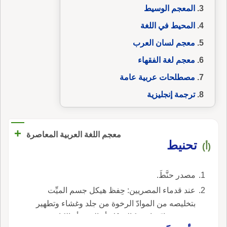
المعجم الوسيط
المحيط في اللغة
معجم لسان العرب
معجم لغة الفقهاء
مصطلحات عربية عامة
ترجمة إنجليزية
+
معجم اللغة العربية المعاصرة
تحنيط
(أ)
مصدر حنَّطَ.
عند قدماء المصريين: حِفظ هيكل جسم الميِّت
بتخليصه من الموادّ الرخوة من جلد وغشاء وتطهير
جوفه بموادّ خاصّة كالمِسْك أو العنبر أو الكافور