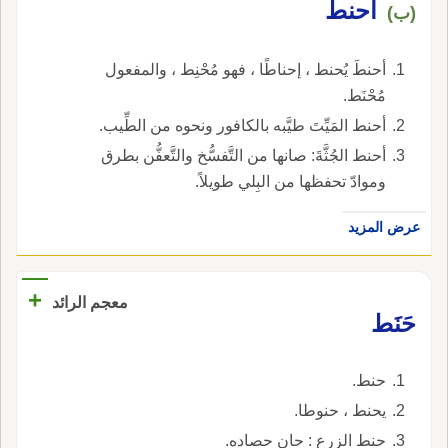
أحنطَ
وغيرها وتحويله إلى مومياء.
(ب)
أحنطَ يُحنط ، إحناطًا ، فهو مُحْنِط ، والمفعول
مُحْنَط.
أحنط المَيِّتَ طيَّبه بالكافور ونحوه من الطِّيب.
أحنط الجُثَّةَ: صانها من التَّفسُّخ والتَّعفُّن بطرق
وموادّ تحفظها من البِلي طويلاً.
عرض المزيد
+
معجم الرائد
حَنَط
حنط.
يحنط ، حنوطا.
حنط الزرع : حان حصاده.