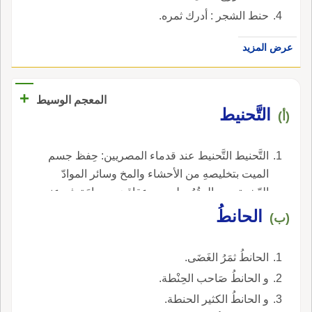
حنط الشجر : أدرك ثمره.
عرض المزيد
+
المعجم الوسيط
التَّحنيط
(أ)
التَّحنيط التَّحنيط عند قدماء المصريين: حِفظ جسم
الميت بتخليصهِ من الأحشاء والمخ وسائر الموادّ
الرِّخوة، ومعالجتُهُ بطيوبٍ وعقاقيرَ و موادَ تدفع عنه
أَسباب البِلى.
الحانطُ
(ب)
الحانطُ ثمَرُ الغَضَى.
و الحانطُ صَاحب الحِنْطة.
و الحانطُ الكثير الحنطة.