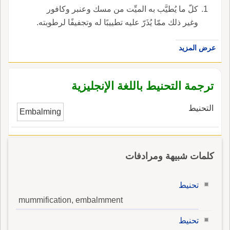
كلّ ما يُطيَّب به الميِّت من مسك وعنبر وكافور
وغير ذلك ممّا يُذَرّ عليه تطييبًا له وتجفيفًا لرطوبته.
عرض المزيد
ترجمة التحنيط باللغة الإنجليزية
التحنيط
Embalming
كلمات شبيهة ومرادفات
تحنيط
mummification, embalmment
تحنيط