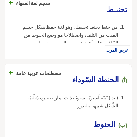
+
معجم لغة الفقهاء
تحنيـط
من حنط يحنط تحنيطا، وهو لغة حفظ هيكل جسم
الميت من التلف، واصطلاحا هو وضع الحنوط من
الكافور على أعضاء سجود الميت، وهو واجب
عرض المزيد
كفائي على المسلمين.
+
مصطلحات عربية عامة
الحنطة السّوداء
(أ)
(نت) نَبْتَة آسيويّة سنويّة ذات ثمار صغيرة مُثلّثيّة
الشَّكل شبيهة بالبذور.
الحنوط
(ب)