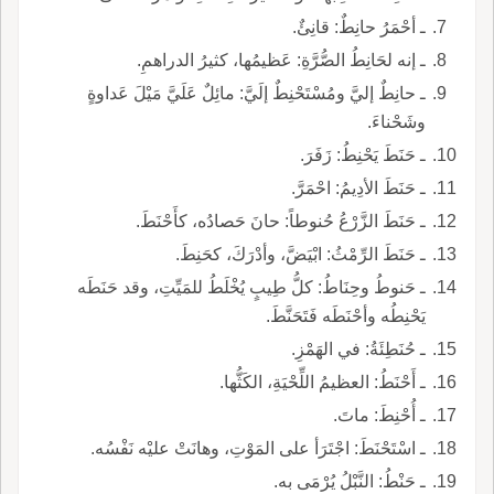
ـ أحْمَرُ حانِطٌ: قانِئٌ.
ـ إنه لحَانِطُ الصُّرَّةِ: عَظيمُها، كثيرُ الدراهمِ.
ـ حانِطٌ إليَّ ومُسْتَحْنِطٌ إلَيَّ: مائِلٌ عَلَيَّ مَيْلَ عَداوةٍ
وشَحْناءَ.
ـ حَنَطَ يَحْنِطُ: زَفَرَ.
ـ حَنَطَ الأدِيمُ: احْمَرَّ.
ـ حَنَطَ الزَّرْعُ حُنوطاً: حانَ حَصادُه، كأَحْنَطَ.
ـ حَنَطَ الرِّمْثُ: ابْيَضَّ، وأدْرَكَ، كحَنِطَ.
ـ حَنوطُ وحِنَاطُ: كلُّ طِيبٍ يُخْلَطُ للمَيِّتِ، وقد حَنَطَه
يَحْنِطُه وأحْنَطَه فَتَحَنَّطَ.
ـ حُنَطِئَةُ: في الهَمْزِ.
ـ أَحْنَطُ: العظيمُ اللِّحْيَةِ، الكَثُّها.
ـ أُحْنِطَ: ماتَ.
ـ اسْتَحْنَطَ: اجْتَرَأ على المَوْتِ، وهانَتْ عليْه نَفْسُه.
ـ حَنْطُ: النَّبْلُ يُرْمَى به.