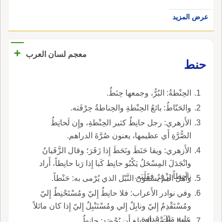
عرض المزيد
+
معجم لسان العرب
حنط
الحِنْطةُ: البُرُّ، وجمعها حِنَطٌ.
والحَنّاطُ: بائعُ الحِنْطةِ والحِناطةُ حِرْفَته.
الأَزهري: رجل حانِطٌ كثير الحِنْطةِ، وإِن لَحانِطُ
الصُّرَّةِ أَي عظيمها، يعنون صُرَّةَ الدراهم.
الأَزهري: ويقا حَنَطَ ونَحَطَ إِذا زَفَرَ؛ وقال الزَّفَيانُ
وانْجَدَلَ المِسْحَلُ يَكْبُو حانِط كَبا إِذا رَبا حانِطاً، أَراد
ناحِطاً يَزْفِرُ فقَلَبَه.
وأَهل اليم يسمون النَّبْل الذي يُرْمى به: حَنْطاً.
وفي نوادر الأَعراب: فلا حانِطٌ إِليّ ومُسْتَحْنِطٌ إِليّ
ومُسْتَقْدِمٌ إِليّ ونابِلٌ إِلي ومُسْتَنْبِلٌ إِليّ إِذا كان مائلاً
عليه مَيْلَ عَداوةٍ.
ويقال للبَقْل الذ بلغ أَن يُحْصَد: حانِطٌ.