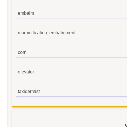
embalm
mummification, embalmment
corn
elevator
taxidermist