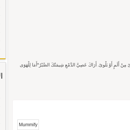
ْوىً مِنْ أَلَمٍ أَوْ بَلْوىً. أَرَاكَ عَصِيَّ الدَّمْعِ شِيمَتُكَ الصَّبْرُ*أَمَا لِلْهَوَى
ا
Mummify