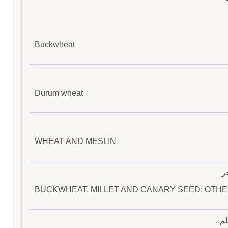
Buckwheat
Durum wheat
WHEAT AND MESLIN
ر
BUCKWHEAT, MILLET AND CANARY SEED; OTH
م .