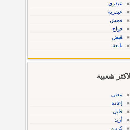
عبقري
عبقرية
فحش
فواح
قبض
نابغة
لاكثر شعبية
معنى
إعادة
قابل
أريد
كردي