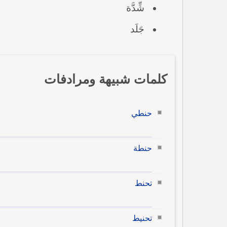
شِّدَّة
جَلَد
كلمات شبيهة ومرادفات
حنطي
حنطة
تحنط
تحنيط