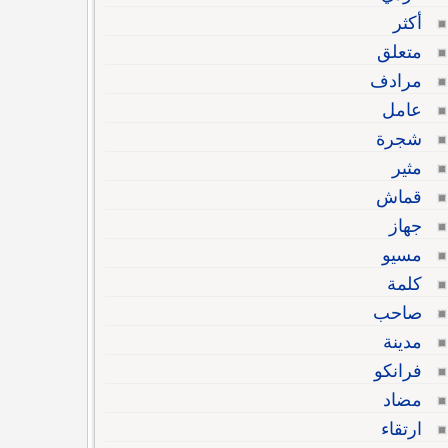
أكثر
متعلق
مرادف
عامل
شجرة
مثير
قماش
جهاز
مسيو
كلمة
صاحب
مدينة
فرانكو
مضاد
ارتقاء