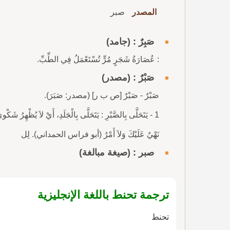
المصدر
صبر
صَبِرٌ : (جامد)
: عُصَارَةُ شَجَرٍ مُرٍّ تُسْتَعْمَلُ فِي الطِّبِّ.
صَبْرٌ : (مصدر)
صَبْرٌ - صَبْرٌ [ص ب ر] (مصدر: صَبَرَ).
1 - يَتَحَلَّى بِالصَّبْرِ : يَتَحَلَّى بِالْجَلَدِ، أَيْ لاَ يُظْهِرُ شَك
نَهْيٌ عَلَيْكَ وَلاَ أَمْرُ (أبو فراس الحمداني). لِل
صبر : (صيغة مبالغة)
ترجمة تحنط باللغة الإنجليزية
تحنط