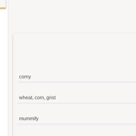
corny
wheat, corn, grist
mummify