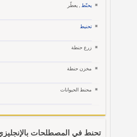
يحنّط
, يعطّر
تحنيط
زرع حنطة
مخزن حنطة
محنط الحيوانات
تحنط في المصطلحات بالإنجليزي