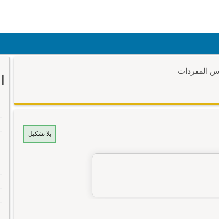
وس المفردات
ا
بلا تشكيل