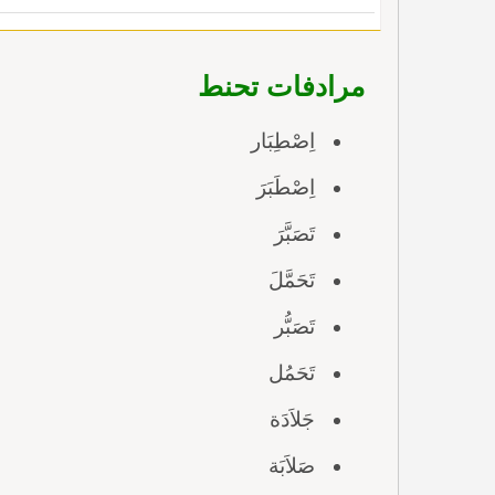
مرادفات تحنط
اِصْطِبَار
اِصْطَبَرَ
تَصَبَّرَ
تَحَمَّلَ
تَصَبُّر
تَحَمُل
جَلاَدَة
صَلاَبَة