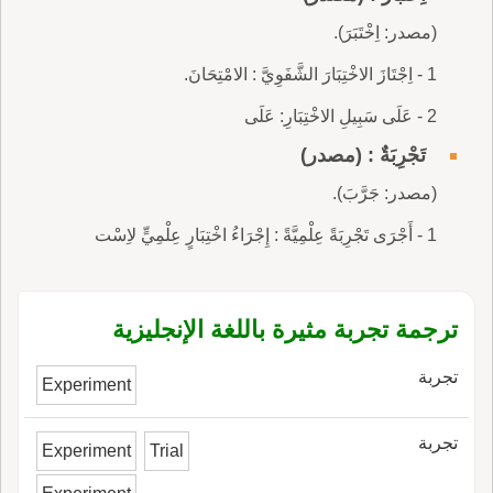
(مصدر: اِخْتَبَرَ).
1 - اِجْتَازَ الاخْتِبَارَ الشَّفَوِيَّ : الامْتِحَانَ.
2 - عَلَى سَبِيلِ الاخْتِبَارِ: عَلَى
تَجْرِبَةٌ : (مصدر)
(مصدر: جَرَّبَ).
1 - أَجْرَى تَجْرِبَةً عِلْمِيَّةً : إِجْرَاءُ اخْتِبَارٍ عِلْمِيٍّ لاِسْت
ترجمة تجربة مثيرة باللغة الإنجليزية
تجربة
Experiment
تجربة
Experiment
Trial