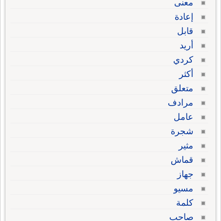
معنى
إعادة
قابل
أريد
كردي
أكثر
متعلق
مرادف
عامل
شجرة
مثير
قماش
جهاز
مسيو
كلمة
صاحب