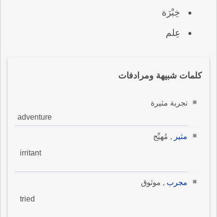
خِبْرَة
عِلم
كلمات شبيهة ومرادفات
تجربة مثيرة
adventure
مثير
, مُهيِّج
irritant
مجرب
, موثوق
tried