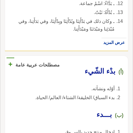
ـ بَدَّاءٌ: اسْمُ جماعة.
ـ بُدْأَةُ: نَبْتٌ.
ـ وكان ذلك في بَدْأَتِنَا وبُدْأَتِنَا وبِدْأَتِنَا، وفي بَدَأَتِنا، وفي
مُبْدَئِنا ومَبْدَئنَا ومَبْدَأَتِنا.
عرض المزيد
+
مصطلحات عربية عامة
بدْء الشّيء
(أ)
أوّله ونشأته.
بدء السباق/ الخليقة/ الشتاء/ العالم/ الحياة.
بـــدء
(ب)
ادخال منتج جديد بالســوق.