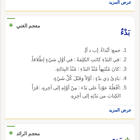
عرض المزيد
+
معجم الغني
بَدْءٌ
جمع: أبْداءٌ. [ب د أ].
:في البَدْءِ كانَتِ الكلِمَةُ : في أوَّلِ شيْءٍ إطْلاقاً.
:كانَ مُنْتَبِهاً مُنْذُ البَدْءِ : مُنْذُ البِدَايَةِ.
:بادِئَ ذِي بدْءٍ : أوَّلاً وَقَبْلَ كُلِّ شَيْءٍ.
:أفْعَلُهُ عوْداً على بَدْء : مِنْ أوَّلِهِ إلى آخِرهِ. :قَرَأَ
الكِتابَ من بَدْئِهِ إلى آخِرِهِ.
عرض المزيد
+
معجم الرائد