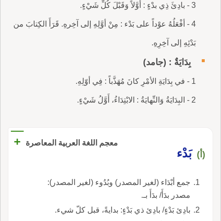
3 - بادِئَ ذِي بدْءٍ : أوَّلاً وَقَبْلَ كُلِّ شَيْءٍ.
4 - أفْعَلُهُ عوْداً على بَدْء : مِنْ أوَّلِهِ إلى آخِرهِ. قَرَأَ الكِتابَ من
بَدْئِهِ إلى آخِرِهِ.
بِدَايَةٌ : (جامد)
1 - في بِدَايَةِ الأمْرِ كانَ مُهَذَّباً : فِي أوّلِهِ.
2 - البِدَايَةُ وَالنِّهايَةُ : الابْتِدَاءُ، أَوَّلُ شَيْءٍ.
+
معجم اللغة العربية المعاصرة
بَدْء
(أ)
جمع أبْدَاء (لغير المصدر) وبُدُوء (لغير المصدر):
مصدر بدَأَ/ بدَأَ بـ.
بادِئ بَدْءٍ/ بادِئ ذي بَدْءٍ: بدايةً، قبل كلّ شيء.