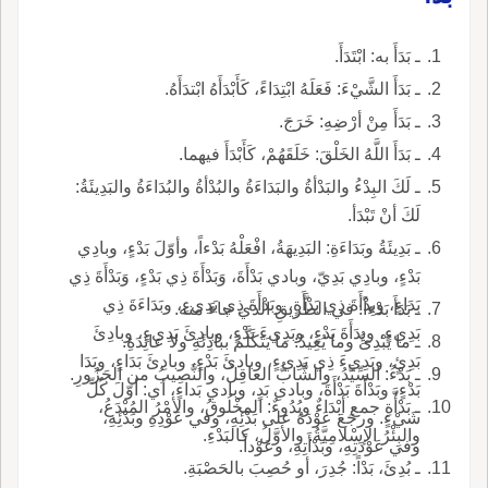
ـ بَدَأَ به: ابْتَدَأَ.
ـ بَدَأَ الشَّيْءَ: فَعَلَهُ ابْتِدَاءً، كَأَبْدَأَهُ ابْتدَأَهُ.
ـ بَدَأَ مِنْ أرْضِهِ: خَرَجَ.
ـ بَدَأَ اللَّهُ الخَلْقَ: خَلَقَهُمْ، كَأَبْدَأَ فيهما.
ـ لَكَ البِدْءُ والبَدْأةُ والبَدَاءَةُ والبُدْأةُ والبُدَاءَةُ والبَدِيئَةُ:
لَكَ أنْ تَبْدَأ.
ـ بَدِيئَةُ وبَدَاءَةِ: البَدِيهَةُ، افْعَلْهُ بَدْءاً، وأوّلَ بَدْءٍ، وبادِي
بَدْءٍ، وبادِي بَدِيّ، وبادي بَدْأَةَ، وَبَدْأَةَ ذِي بَدْءٍ، وَبَدْأَةَ ذِي
بَدَاءٍ، وبِدْأَةَ ذِي بَدْأَةٍ، وبَدْأَةَ ذِي بَدِيءٍ، وبَدَاءَةَ ذِي
ـ بَدَأَ بَدْءاً: في الطَّريقِ الذي جاءَ منه.
بَدِيءٍ، وبِدَأَةَ بَدْءٍ، وبَدِيءَ بَدْءٍ، وبادِئَ بَدِيءٍ، وبادِئَ
ـ ما يُبْدِئُ وما يُعِيدُ: ما يَتَكَلَّمُ ببادِئَةِ ولا عائِدَةِ.
بَدِئٍ، وبَدِيءَ ذِي بَدِيءٍ، وبادئَ بَدْءٍ، وبادِئَ بَدَاءٍ، وبَدَا
ـ بَدْءُ: السِّيَّدُ، والشَّابُّ العاقِلُ، والنَّصِيبُ من الجَزُورِ.
بَدْءٍ، وبَدْأَةَ بَدْأَةَ، وبادىِ بَدٍ، وبادي بَداءٍ، أي: أوّلَ كُلِّ
ـ بَدْأَّةِ جمع أبْدَاءٌ وبُدُوءٌ: المخْلُوقُ، والأمْرُ المُبْدَعُ،
شَيْءٍ. ورجَعَ عَوْدَهُ على بَدْئِهِ، وفي عَوْدِهِ وبَدْئِهِ،
والبِئْرُ الإسْلامِيَّةُ. والأوَّلُ، كالبَدْءِ.
وفي عَوْدَتِهِ، وبَدْأَتِهِ، وعَوْداً.
ـ بُدِئَ، بَدْاً: جُدِرَ، أو حُصِبَ بالحَصْبَةِ.