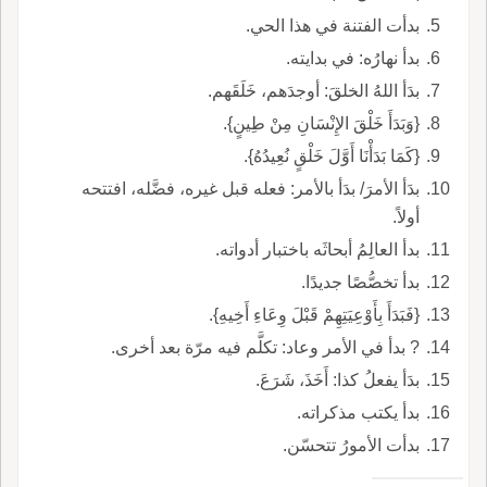
بدأت الفتنة في هذا الحي.
بدأ نهارُه: في بدايته.
بدَأ اللهُ الخلقَ: أوجدَهم، خَلَقَهم.
{وَبَدَأَ خَلْقَ الإِنْسَانِ مِنْ طِينٍ}.
{كَمَا بَدَأْنَا أَوَّلَ خَلْقٍ نُعِيدُهُ}.
بدَأ الأمرَ/ بدَأ بالأمر: فعله قبل غيره، فضَّله، افتتحه
أولاً.
بدأ العالِمُ أبحاثَه باختبار أدواته.
بدأ تخصُّصًا جديدًا.
{فَبَدَأَ بِأَوْعِيَتِهِمْ قَبْلَ وِعَاءِ أَخِيهِ}.
? بدأ في الأمر وعاد: تكلَّم فيه مرّة بعد أخرى.
بدَأ يفعلُ كذا: أَخَذَ، شَرَعَ.
بدأ يكتب مذكراته.
بدأت الأمورُ تتحسّن.