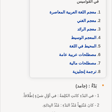
في القواميس
معجم اللغة العربية المعاصرة
معجم الغني
معجم الرائد
المعجم الوسيط
المحيط في اللغة
مصطلحات عربية عامة
مصطلحات مالية
ترجمة إنجليزية
بَدْءٌ : (جامد)
1 - في البَدْءِ كانَتِ الكلِمَةُ : في أوَّلِ شيْءٍ إطْلاقاً.
2 - كانَ مُنْتَبِهاً مُنْذُ البَدْءِ : مُنْذُ البِدَايَةِ.