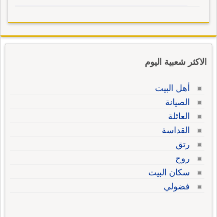
الاكثر شعبية اليوم
أهل البيت
الصيانة
العائلة
القداسة
رتق
روح
سكان البيت
فضولي