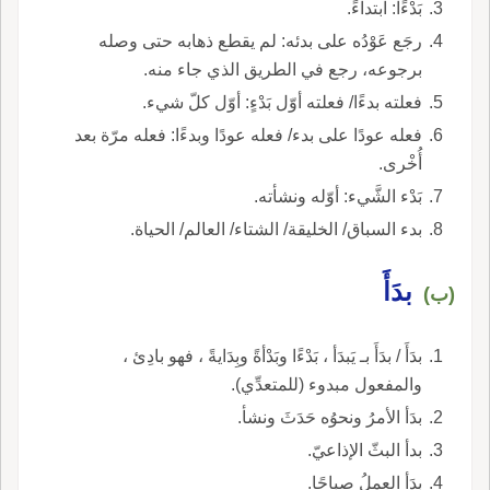
بَدْءًا: ابتداءً.
رجَع عَوْدُه على بدئه: لم يقطع ذهابه حتى وصله
برجوعه، رجع في الطريق الذي جاء منه.
فعلته بدءًا/ فعلته أوّل بَدْءٍ: أوّل كلّ شيء.
فعله عودًا على بدء/ فعله عودًا وبدءًا: فعله مرّة بعد
أُخْرى.
بَدْء الشَّيء: أوّله ونشأته.
بدء السباق/ الخليقة/ الشتاء/ العالم/ الحياة.
بدَأَ
(ب)
بدَأَ / بدَأَ بـ يَبدَأ ، بَدْءًا وبَدْأةً وبِدَايةً ، فهو بادِئ ،
والمفعول مبدوء (للمتعدِّي).
بدَأ الأمرُ ونحوُه حَدَثَ ونشأ.
بدأ البثّ الإذاعيّ.
بدَأ العملُ صباحًا.