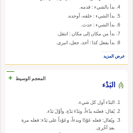
بدأ بالشيء : قدمه.
بدأ الشيء : خلقه، أوجده.
بدأ الشيء : حدث.
بدأ من مكان إلى مكان : انتقل.
بدأ يفعل كذا : أخذ، جعل، انبرى.
عرض المزيد
+
المعجم الوسيط
البَدْء
(أ)
البَدْء أول كل شيء.
يُقال: فعلته بدْءاً، وبَدْءَ بَدْءٍ، وأوَّلَ بَدْء.
ويُقال: فعله عَوْدًا وبدءاً، وعَوْداً على بَدْء: فعله مرة
بعد أخْرى.