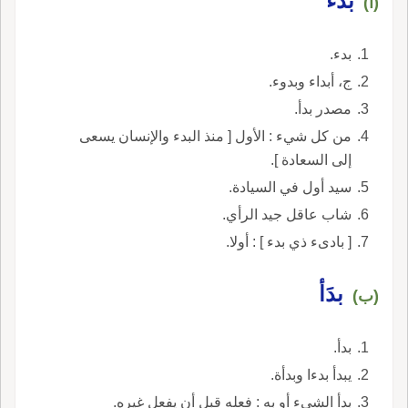
بَدء
(أ)
بدء.
ج، أبداء وبدوء.
مصدر بدأ.
من كل شيء : الأول [ منذ البدء والإنسان يسعى
إلى السعادة ].
سيد أول في السيادة.
شاب عاقل جيد الرأي.
[ بادىء ذي بدء ] : أولا.
بدَأ
(ب)
بدأ.
يبدأ بدءا وبدأة.
بدأ الشيء أو به : فعله قبل أن يفعل غيره.