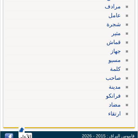
مرادف
عامل
شجرة
مثير
قماش
جهاز
مسيو
كلمة
صاحب
مدينة
فرانكو
مضاد
ارتقاء
قاموس البراق : 2015 - 2026
للأعلى