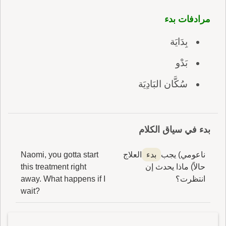
مرادفات بدء
بِدَايَة
بَدْو
سُكَّان البَادِيَة
بدء في سياق الكلام
ناعومي) يجب
بدء
العلاج
Naomi, you gotta start
حالاً) ماذا يحدث إن
this treatment right
انتظرت؟
away. What happens if I
wait?