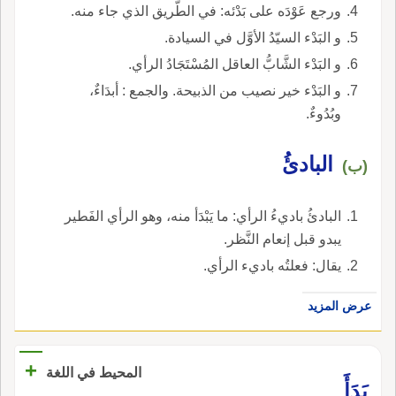
ورجع عَوْدَه على بَدْئه: في الطَّريق الذي جاء منه.
و البَدْء السيّدُ الأوَّل في السيادة.
و البَدْء الشَّابُّ العاقل المُسْتَجَادُ الرأي.
و البَدْء خير نصيب من الذبيحة. والجمع : أبدَاءٌ،
وبُدُوءٌ.
البادئُ
(ب)
البادئُ باديءُ الرأي: ما يَبْدَأ منه، وهو الرأي الفَطير
يبدو قبل إنعام النَّظر.
يقال: فعلتُه باديء الرأي.
عرض المزيد
+
المحيط في اللغة
بَدَأَ