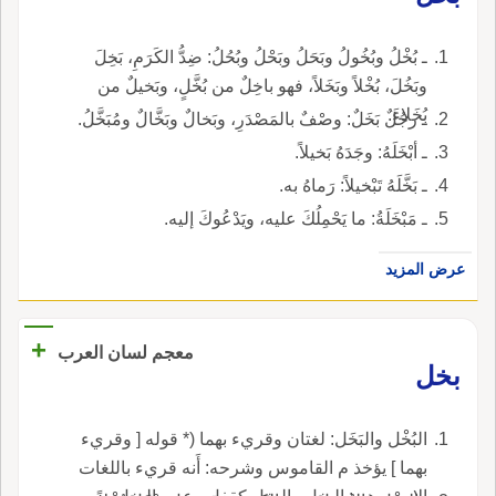
ـ بُخْلُ وبُخُولُ وبَحَلُ وبَحْلُ وبُحُلُ: ضِدُّ الكَرَمِ، بَخِلَ
وبَخُلَ، بُخْلاً وبَخَلاً، فهو باخِلٌ من بُخَّلٍ، وبَخيلٌ من
بُخَلاءَ.
ـ رجُلٌ بَخَلٌ: وصْفٌ بالمَصْدَرِ، وبَخالٌ وبَخَّالٌ ومُبَخَّلُ.
ـ أبْخَلَهُ: وجَدَهُ بَخيلاً.
ـ بَخَّلَهُ تَبْخيلاً: رَماهُ به.
ـ مَبْخَلَةُ: ما يَحْمِلُكَ عليه، ويَدْعُوكَ إليه.
عرض المزيد
+
معجم لسان العرب
بخل
البُخْل والبَخَل: لغتان وقريء بهما (* قوله [ وقريء
بهما ] يؤخذ م القاموس وشرحه: أَنه قريء باللغات