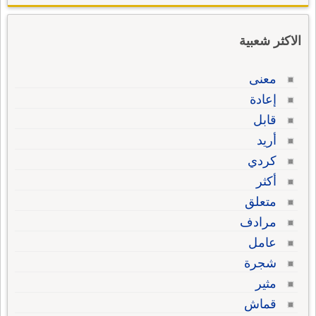
الاكثر شعبية
معنى
إعادة
قابل
أريد
كردي
أكثر
متعلق
مرادف
عامل
شجرة
مثير
قماش