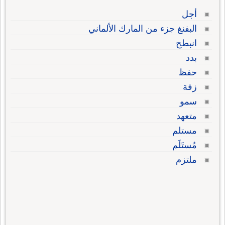
أجل
البفنغ جزء من المارك الألماني
انبطح
بدد
حفظ
زفة
سمو
متعهد
مستلم
مُستَلَم
ملتزم