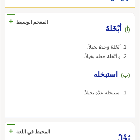
+
المعجم الوسيط
أبْخَلهُ
(أ)
أبْخَلهُ وَجَدَهُ بخيلاً.
و أبْخَلهُ جعله بخيلاً.
استبخله
(ب)
استبخله عَدَّه بخيلاً.
+
المحيط في اللغة
بُخْلُ