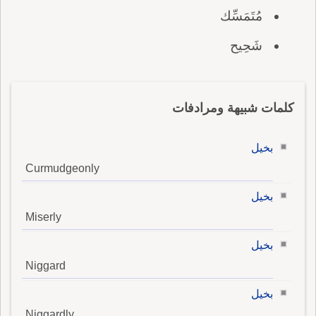
مُتَمَسِّك
شَحِيح
كلمات شبيهة ومرادفات
بخيل
Curmudgeonly
بخيل
Miserly
بخيل
Niggard
بخيل
Niggardly