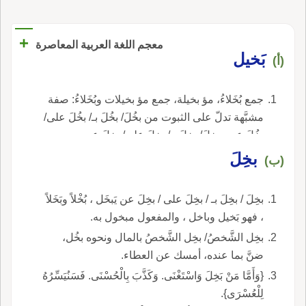
+
معجم اللغة العربية المعاصرة
بَخيل
(أ)
جمع بُخَلاءُ، مؤ بخيلة، جمع مؤ بخيلات وبُخَلاءُ: صفة
مشبَّهة تدلّ على الثبوت من بخُلَ/ بخُلَ بـ/ بخُلَ على/
بخُلَ عن وبخِلَ/ بخِلَ بـ/ بخِلَ على/ بخِلَ عن.
بخِلَ
(ب)
بخِلَ / بخِلَ بـ / بخِلَ على / بخِلَ عن يَبخَل ، بُخْلاً وبَخَلاً
، فهو بَخيل وباخل ، والمفعول مبخول به.
بخِل الشَّخصُ/ بخِل الشَّخصُ بالمال ونحوه بخُل،
ضنَّ بما عنده، أمسك عن العطاء.
{وَأَمَّا مَنْ بَخِلَ وَاسْتَغْنَى. وَكَذَّبَ بِالْحُسْنَى. فَسَنُيَسِّرُهُ
لِلْعُسْرَى}.