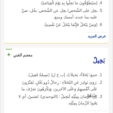
{سَيُطَوَّقُونَ مَا بَخِلُوا بِهِ يَوْمَ الْقِيَامَةِ}.
بخِل على الشَّخص/ بخِل عن الشَّخص: بخُل، ضنَّ
عليه بما عنده، أمسك ومنع.
{وَمَنْ يَبْخَلْ فَإِنَّمَا يَبْخَلُ عَنْ نَفْسِهِ}.
عرض المزيد
+
معجم الغني
بَخِيلٌ
جمع: بُخَلاَءُ، بَخيلاَتٌ. [ب خ ل]. (صِيغَةُ فَعِيل).
:رَوَى نَوادِرَ عَنِ البُخَلاَءِ : رِجالٌ ذُوو بُخْلٍ، يُقتِّرُونَ
عَلَى أنْفُسِهِمْ وَعَلَى الآخَرينَ، وَيَكْرَهُونَ صَرْفَ ما
عِنْدَهُمْ.
:إن الزَّمانَ بِمِثْلِهِ لَبَخِيلٌ : (التوحيدي): لضَنينٌ، أي لا
يَجُودُ الزَّمانُ بِمِثْلِهِ.