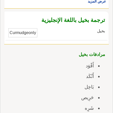
عرض المزيد
ترجمة بخيل باللغة الإنجليزية
بخيل
Curmudgeonly
مرادفات بخيل
أَقْوَد
أَنْكَد
بَاخِل
حَرِيص
شَرِه