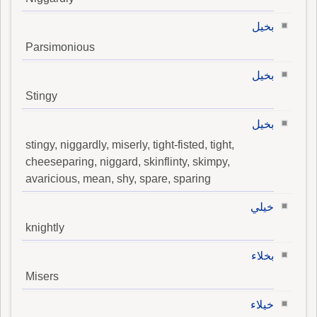
بخيل
Parsimonious
بخيل
Stingy
بخيل
stingy, niggardly, miserly, tight-fisted, tight,
cheeseparing, niggard, skinflinty, skimpy,
avaricious, mean, shy, spare, sparing
خيلي
knightly
بخلاء
Misers
خيلاء