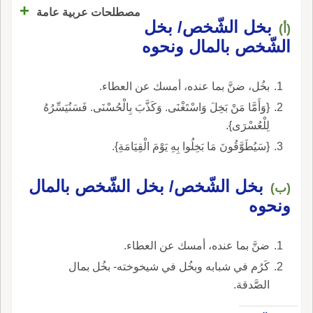
+
مصطلحات عربية عامة
بخل الشّخص/ بخل
(أ)
الشّخص بالمال ونحوه
بخُل، ضنَّ بما عنده، أمسك عن العطاء.
{وَأَمَّا مَنْ بَخِلَ وَاسْتَغْنَى. وَكَذَّبَ بِالْحُسْنَى. فَسَنُيَسِّرُهُ
لِلْعُسْرَى}.
{سَيُطَوَّقُونَ مَا بَخِلُوا بِهِ يَوْمَ الْقِيَامَةِ}.
بخل الشّخص/ بخل الشّخص بالمال
(ب)
ونحوه
ضنَّ بما عنده، أمسك عن العطاء.
كَرُم في شبابه وبخُل في شيخوخته- بخُل بمال
الصَّدقة.