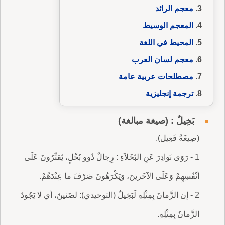
معجم الرائد
المعجم الوسيط
المحيط في اللغة
معجم لسان العرب
مصطلحات عربية عامة
ترجمة إنجليزية
بَخِيلٌ : (صيغة مبالغة)
(صِيغَةُ فَعِيل).
1 - رَوَى نَوادِرَ عَنِ البُخَلاَءِ : رِجالٌ ذُوو بُخْلٍ، يُقتِّرُونَ عَلَى
أنْفُسِهِمْ وَعَلَى الآخَرينَ، وَيَكْرَهُونَ صَرْفَ ما عِنْدَهُمْ.
2 - إن الزَّمانَ بِمِثْلِهِ لَبَخِيلٌ (التوحيدي): لضَنينٌ، أي لا يَجُودُ
الزَّمانُ بِمِثْلِهِ.