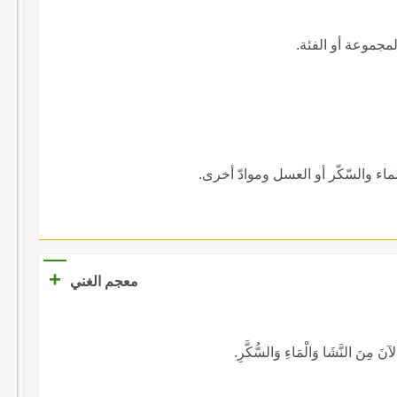
المجموعة أو الفئة.
لماء والسّكّر أو العسل وموادّ أخرى.
+
معجم الغني
الآنَ مِنَ النَّشَا وَالْمَاءِ وَالسُّكَّرِ.