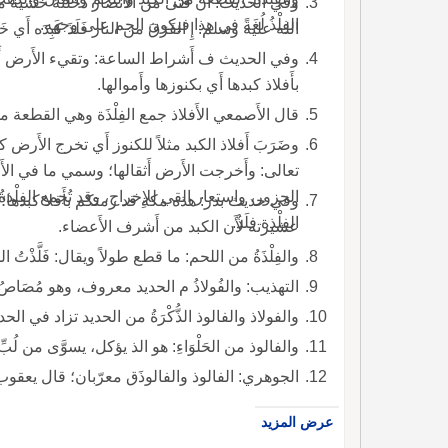
وفي الحديث: أَن فتى من الأَنصار دَخَلَتْهُ خَشْيَة
الفِلْذُ لُغَةً في هذا فيكون الجم على وجهه.
الله عليه وسلم: إِ الفَرَقَ من النار فَلَذَ كَبِدَه أَي خَوفَ النار قطع كبده.
بأَفلاذ كبدها أَي بكنوزها وأَموالها.
قال الأَصمعي الأَفلاذ جمع الفِلْذَة وهي القطعة من اللحم تقطع طولاً.
وضَرَبَ أَفلاذ الكبد مثلاً للكنوز أَي تخ
تعالى: وأَخرجت الأَرض أَثقالها؛ وسمي ما في الأَر 
وفي حديث بدر: هذه مكة قد رمتكم بأَفلا كبدها؛ أَ
الفِلْذة فِلَذٌ.
عشيرته لأَن الكبد من أَشرف الأَعضاء.
والفِلْذَةُ من اللحم: ما قطع طولاً ويقال: فَلَّذْتُ اللحم تقليذاً إِذا قطعته.
التهذيب: والفُولاذُ م الحديد معروف، وهو مُصَاصُ 
والفولاذ والفالوذ الذُّكْرَةُ من الحديد تزاد في الحد
والفالوذ من الحَلْوَاءِ: هو الذ يؤكل، يسوَّى من 
الجوهري: الفالوذ والفالوذَق معرّبان؛ قال يعقوب:
عرض المزيد