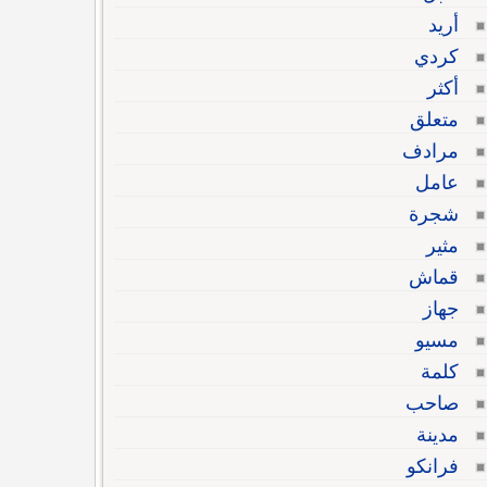
أريد
كردي
أكثر
متعلق
مرادف
عامل
شجرة
مثير
قماش
جهاز
مسيو
كلمة
صاحب
مدينة
فرانكو