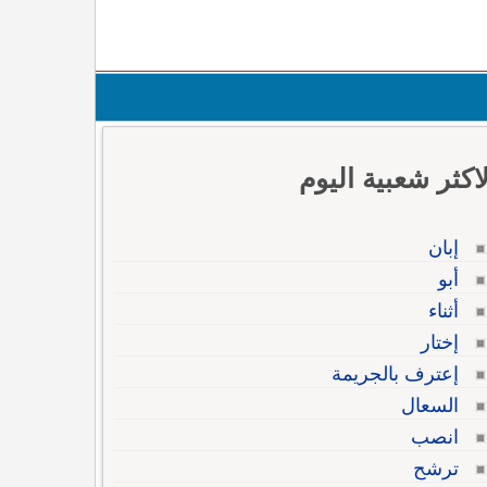
لاكثر شعبية اليوم
إبان
أبو
أثناء
إختار
إعترف بالجريمة
السعال
انصب
ترشح