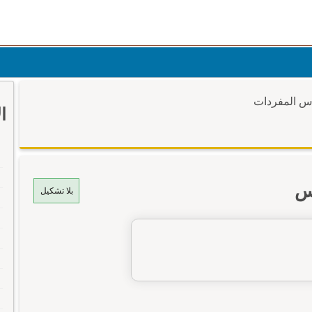
وس المفردات
ا
وس
بلا تشكيل