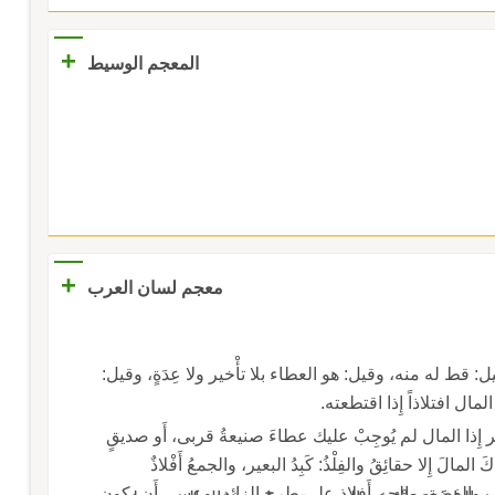
+
المعجم الوسيط
+
معجم لسان العرب
طاه منه دَفْعَةً، وقيل: قط له منه، وقيل: هو العطاء بلا تأْخير ولا عِدَةٍ، وقيل:
مال افتلاذاً إِذا اقتطعته.
ر إِذا المال لم يُوجِبْ عليك عطاءَ صنيعةُ قربى، أَو صديقٍ
تُوَامِقُه منَعْتَ، وبعضُ المنعِ حَزمٌ وقوةٌ ولم يَفْتَلِذْكَ المالَ إِلا حقائِقُ والفِلْذُ: كَبِدُ البعير، والجمعُ أَفْلاذٌ
والفِلّذَةُ: القطعة من الكبد واللحم والمال والذهب والفضة، والجم أَفلاذ على طرح الزائد، وعسى أَن يكون