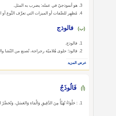
هو أنموذجيّ في عمله: يضرب به المثل.
مُظهِر للصِّفات أو الميزات التي تعرِّف النَّوع أو 
فالوذج
(ب)
فالوذج.
فالوذ؛ حلوى هُلاميّة رجراجة، تُصنع من النّشا وا
عرض المزيد
فَالُوذَجٌ
(أ)
: حَلْوَاءُ تُهَيَّأُ مِنَ الدَّقِيقِ وَالْمَاءِ وَالعَسَلِ، وَتُحَضَّرُ 