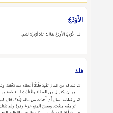
الأَوْذَجُ
الأَوْذَجُ الأَوْذَجُ يقال: عَبْدٌ أَوْذَحُ: لئيم.
فلذ
فلذ له من المال يَفْلِذُ فَلْذاً: أَع
هو أَن يكثر ل من العطاء وافْتَلَذْتُ له قطعة من ال
وافتلذته المال أَي أَخذت من ماله فِلْذَةً؛ قال كثي