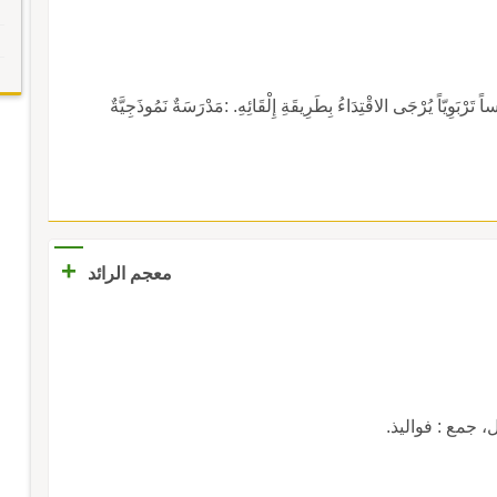
(مَنْسُوبٌ إِلَى النَّمُوذَجِ). :أَلْقَى دَرْساً نَمُوذَجِيّاً : دَرْساً تَرْبَوِيّاً يُرْجَى الاقْتِدَاءُ بِطَرِيقَةِ إِلْقَائِهِ. :مَدْرَسَةٌ نَمُوذَجِيَّةٌ
+
معجم الرائد
 جمع : فواليذ.