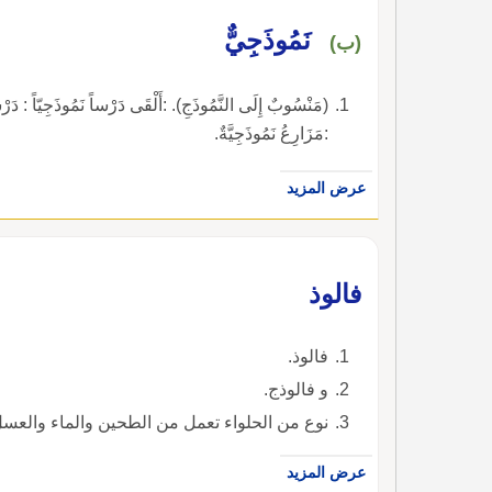
نَمُوذَجِيٌّ
(ب)
:مَزَارِعُ نَمُوذَجِيَّةٌ.
عرض المزيد
فالوذ
فالوذ.
و فالوذج.
نوع من الحلواء تعمل من الطحين والماء والعسل،
عرض المزيد