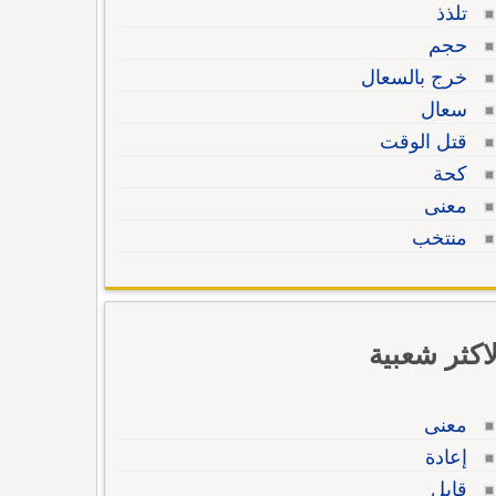
تلذذ
حجم
خرج بالسعال
سعال
قتل الوقت
كحة
معنى
منتخب
لاكثر شعبية
معنى
إعادة
قابل