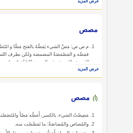
عرض المزيد
مصص
م ص ص: مَصَّ الشيء يَمَصُّهُ بالفتح مَصًّا و امْتَصَّه
فمَصَّه و المَصْمَصَةُ المضمضة ولكن بطرف الل
القبصة والقبضة وفي الحديث {كنا نُمَصْمِصُ من ال
عرض المزيد
والعامة تضُمُّه و مَصِيصَةُ بالتخفيف بلد بالشام ول
مصص
(أ)
مَصِصْتُ الشيء، بالكسر، أَمَصُّه مَصّاً وامْتَصَصْته وا
والمُصاص والمُصاصَةُ: ما تَمَصَّصْت منه.
ومَصِصْت الرمان أَمَصُّه ومَصِصْت من ذل الأَمر