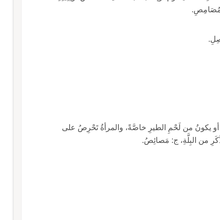
مُصَامِصِ.
ِلِ.
ِّ، أو يكونُ من لَحْمِ الطيرِ خاصَّةً، والمرأةُ تَحْرِصُ على
َرِ من البِلَّةِ، ج: مَصائِصُ.