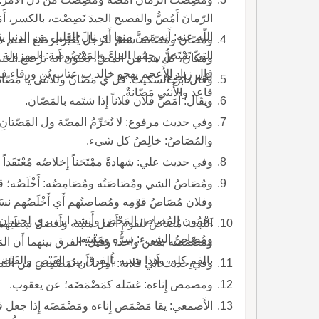
الرّمانَ أَمُصُّ والفصيح الجيدَ نَصِصْت،
ومَصّان ومَصّانة: شتمٌ للرجل يُعَيَّر برَضْع الغنم م
التي تَمْتَصُّ رحِمُها الماءَ والمَمْصُوصة: المهزولة من 
ومَكّانٌ، كل هذا من المصّ، يَعْنُون أَنه يَرْضَع ال
قال زياد الأَعجم يهجو خالد ب عتاب بن ورقاء فإِن تَكُ
لئيم راضِع.
وقال ابن السكيت: قل ي مَصّانُ وللأُنثى يا مَصّانة
قاعِد والأُنثى مَصّانةٌ.
ويقال: أَمَصَّ فلان فلاناً إِذا شتَمه بالمَصّان.
وفي حديث مرفوع: لا تُحَرِّمُ المصّة ول المَصّتانِ ولا ا
والمُصَاصُ: خالِصُ كل شيء.
وفي حديث علي: شهادةً ممْتَحَناً إِخلاصُه مُعْتَقَد
ومُصَاصُ الشي ومُصَاصَتُه ومُصَامِصُه: أَخْلَصُه؛ قال أَ
وفلان مُصَاصُ قوْمِه ومُصاصتُهم أَي أَخْ
الليث: مُصَاصُ القومِ أَصل منبته وأَفضل س
ومُصَاصُ الشيءِ: سِرُّه ومَنْبِته.
ومضْمَضَه بمعن واحد، وقيل: الفرق بينهما أَن المَص
بالفمِ كله، وهذا شبيه بالفرق بين القَبْص والقَبْضة
وفي حديث أَبي قلابة: أُمِرْنا أَن نُمَصْمِصَ من ال
ومصمص إِناءه: غسَله كمَضْمَضَه؛ عن يعقوب.
الأَصمعي: يقا مَصْمَص إِناءه ومَضْمَضَه إِذا جعل في