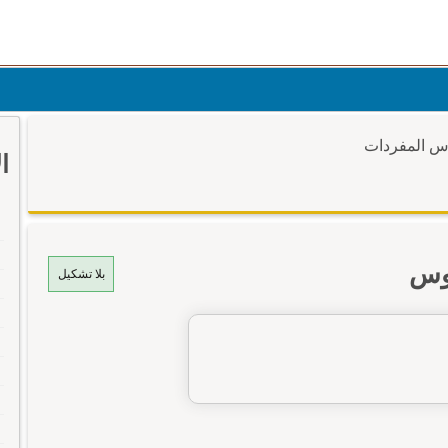
وس المفردات
ا
وس
بلا تشكيل