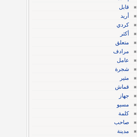
قابل
أريد
كردي
أكثر
متعلق
مرادف
عامل
شجرة
مثير
قماش
جهاز
مسيو
كلمة
صاحب
مدينة