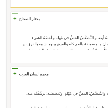
+
مختار الصحاح
ُ أيضا و التَّمَصُّصُ المَصُّ في مُهلة و أَمَصَّهُ الشيء
سان والمضمضة بالفم كله والفرق بينهما شبيه بالفرق بين
لّبن ولا نُمَصْمِص من التمر} و المَصُوصُ بالفتح طعام
ا تقل مصِّيصَة بالتشديد.
+
معجم لسان العرب
لتَّمَصُّصُ: المَصُّ في مُهْلةٍ، وتَمَصَصْته: ترَشَّفْتُه منه.
: مثله، قال الأَزهري: ومن العرب من يقول مَصَصْتُ