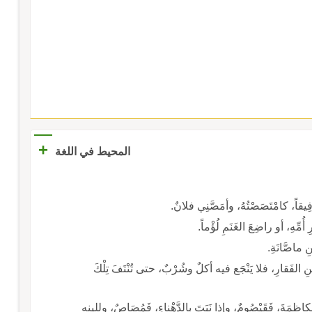
+
المحيط في اللغة
رفِيقاً، كامْتَصَصْتُهُ، وأمَصَّنِي فلانٌ.
ُمِّهِ، أو راضِعَ الغَنَمِ لُؤْماً.
 ماصَّانَةِ.
الفَقارِ، فلا يَنْجَع فيه أكلٌ وشُرْبٌ، حتى تُنْتَفَ تِلْكَ
اظِمَةَ، فَقَيْصُومٌ، وإذا نَبَتَ بالدَّهْناءِ، فَمُصَاصٌ، ولِلِينِهِ