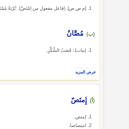
[م ص ص]. (فاعل مفعول من اِمْتَصَّ). :تُرْبَةٌ مُمْتَصَّةٌ : أَي
مُصَّانٌ
(ب)
(نبات).: قَصَبُ السُّكَّرِ.
عرض المزيد
إِمتَصّ
(أ)
إمتص.
امتصاصا.