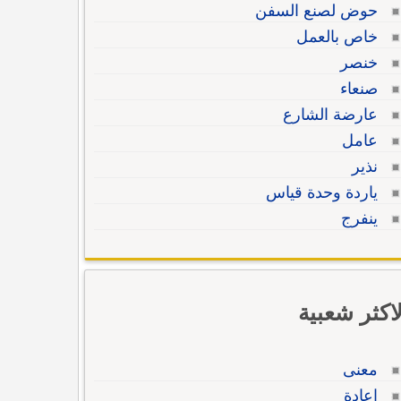
حوض لصنع السفن
خاص بالعمل
خنصر
صنعاء
عارضة الشارع
عامل
نذير
ياردة وحدة قياس
ينفرج
لاكثر شعبية
معنى
إعادة