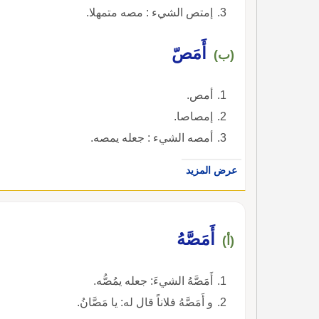
إمتص الشيء : مصه متمهلا.
أَمَصّ
(ب)
أمص.
إمصاصا.
أمصه الشيء : جعله يمصه.
عرض المزيد
أَمَصَّهُ
(أ)
أَمَصَّهُ الشيءَ: جعله يمُصُّه.
و أَمَصَّهُ فلاناً قال له: يا مَصَّانُ.