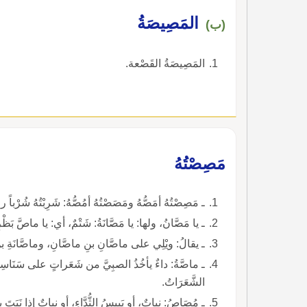
المَصِيصَةُ
(ب)
المَصِيصَةُ القَصْعة.
مَصِصْتُهُ
ـ مَصِصْتُهُ أمَصُّهُ ومَصَصْتُهُ أمُصُّهُ: شَرِبْتُهُ شُرْباً 
ـ يا مَصَّانُ، ولها: يا مَصَّانَةُ: شَتْمٌ، أي: يا ماصَّ بَظْرِ أ
ـ يقالُ: ويْلِي على ماصَّانِ بنِ ماصَّانِ، وماصَّانَةِ بنِ
ـ ماصَّةُ: داءٌ يأخُذُ الصبِيَّ من شَعَراتٍ على سَنَاسِنِ 
الشَّعَرَاتُ.
ـ مُصَاصُ: نباتٌ، أو يَبِيسُ الثُّدَّاءِ، أو نباتٌ إذا نَبَتَ بك