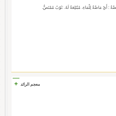
ْ مَاصَّةٌ لِلْمَاءِ، مُبْتَلِعَةٌ لَهُ. :ثَوْبٌ مُمْتَصٌّ.
+
معجم الرائد