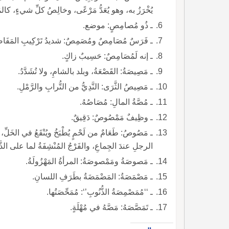
يُخْرَزُ به، وهو يُعَدُّ مَرْعًى، وخالِصُ كلِّ شيءٍ، كال
ـ ذُو مُصامِصٍ: موضع.
ـ فَرَسٌ مُصَامِصٌ ومُصَمِصٌ: شديدُ تَرْكِيبِ المَفَاص
ـ إنه لَمُصَامِصٌ: حَسِيبٌ زاكٍ.
ـ مَصِيصَةُ: القَصْعَةُ، وبلد بالشامِ، ولا تُشَدَّدُ.
ـ مَصِيصُ الثَّرَى: النَّدِيُّ من التُّرابِ والرَّمْلِ.
ـ مُصَّةُ المالِ: مُصَاصُهُ.
ـ وظِيفٌ مَمْصُوصٌ: دَقِيقٌ.
ـ مَصُوصُ: طَعَامٌ من لَحْمٍ يُطْبَخُ ويُنْقَعُ في الخَل
الرجلِ عندَ الجِماعِ، والفَرْجُ المُنْشِفَةُ لما على الذَّك
ـ مَصوصَةُ ومَمْصوصَةُ: المرأةُ المَهْزُولَةُ.
ـ مَصْمَصَةُ: المَضْمَضَةُ بطَرَفِ اللسانِ.
ـ ‘‘مُمَصْمِصَةُ الذُّنُوبِ’‘: مُمَحِّصَتُها.
ـ تَمَصَّصَهُ: مَصَّهُ في مُهْلَةٍ.