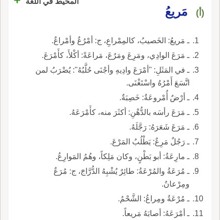
المحيط في اللغة
مَريعُ
(أ)
ـ مَريعُ: الخَصيبُ، كالمِمْراعِ، ج: أمْرُعٌ وأمْراعٌ.
ـ مَرَعَ الوادِي، ومَرِعَ ومَرُعَ، مَراعَةً: أكْلأَ، كأَمْرَعَ.
ـ في المَثَلِ: ''أمْرَعَ وادِيهِ وأجْنَى حُلَّبُهُ'': يُضْرَبُ لمن
اتَّسَعَ أَمْرُهُ واسْتَغْنَى.
ـ أرْضٌ أُمْروعَةٌ: خَصِبَةٌ.
ـ مَرَعَ رأسَه بالدُّهْنِ: أكثَرَ منه، كأَمْرَعَهُ.
ـ مَرَعَ شَعَرَهُ: رَجَّلَهُ.
ـ رَجُلٌ مَرِعٌ: يَطْلُبُ المَرْعَ.
ـ مارِعَةُ: أبو بَطْنٍ، وكان مَلِكاً، وهُمُ المَوارِعُ.
ـ مُرَعَةُ والمُرْعَةُ: طائِرٌ يُشْبِهُ الدُّرَّاجَ، ج: مُرَعٌ
ومِرْعانٌ.
ـ مُرْعَةُ ومِراعُ: الشَّحْمُ.
ـ أمْرَعَهُ: أصابَهُ مَريعاً.