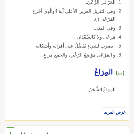
المَرْعَى الرَّعْيُ.
وفي التنزيل العزيز: الأعلى آية 4والَّذِي أخْرَجَ
المَرْعَى ) ).
وفي المثل.
مَرعًى ولا كالسِّعْدَان.
: يضرب لشيءٍ يُفَضَّلُ على أَقرانه وأَشكاله.
و المَرْعَى مَوْضِعُ الرَّعْي، والجمع مَراعٍ.
المِرَاعُ
(ب)
المِرَاعُ الشَّحْمُ.
عرض المزيد
+