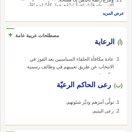
لَوْنِي، ولو هَبَّتْ عَقِيمٌ تَسْفَع يقول كأَنَّ لونه يُعْلَى
بالدُّهْنِ لصَفائِه.
عرض المزيد
+
مصطلحات عربية عامة
الرعاية
(أ)
عادة مكافأة الحلفاء السياسيين بعد الفوز في
الانتخاب عن طريق تعيينهم في وظائف رسمية
حكومية.
رعى الحاكم الرعيّة
(ب)
تولَّى أمرَهم ودبَّر شئونهم.
رعى اليتيم.