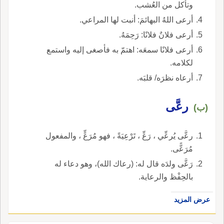
وتأكل من العُشب.
أرعى اللهُ البهائمَ: أنبت لها المراعي.
أرعى فلانٌ فلانًا: رَحِمَهُ.
أرعى فلانًا سمعَه: اهتمّ به فأصغى إليه واستمع
لكلامه.
أرعاه نظرَه/ قلبَه.
رعَّى
(ب)
رعَّى يُرعِّي ، رَعِّ ، تَرْعِيَةً ، فهو مُرَعٍّ ، والمفعول
مُرَعًّى.
رَعَّى ولدَه قال له: (رعاك الله)، وهو دعاء له
بالحِفْظ والرعاية.
عرض المزيد