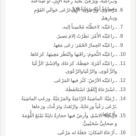
وتُـراعِيَةٌ، وتِرْعِيٌّ: يُجيدُ رِعْيَةَ الإِبِلِ، أو صِناعَتُه
وصِناعَةُ آبائِهِ رِعايَةُ الإِبِلِ.
ـ رَّعاوَى، ورُّعاوَى: الإِبِلُ تَرْعَى حَوالَيِ القَوْمِ
ودِيارِهِمْ.
ـ راعَيْتُه: لاحَظْتُه مُحْسِناً إليه.
ـ راعَيْتُه الأَمْرَ: نَظَرْتُ إلامَ يَصيرُ.
ـ راعَيْتُه الحِمارُ الحُمُرَ: رَعَى مَعَها.
ـ راعَيْتُه النُّجومَ: راقَبَها وانْتَظَرَ مَغِيبَها، كرَعَاها.
ـ راعَيْتُه أمْرَهُ: حَفِظَهُ، كرَعاهُ، والاِسْمُ: الرُّعْيَا
والرُّعْوَى، والرَّعْيَاوالرَّعْوَى.
ـ راعَيْتُه الأرْضُ: كثُرَ فيها المَرْعَى.
ـ اسْترْعاهُ إِيَّاهُمْ: اسْتَحْفَظَهُ.
ـ رَّعِيَّةُ: الماشِيَةُ الرَّاعِيَةُ والمَرْعِيَّةُ. ورَعَتِ الماشِيَةُ
,تَرْعَى رَعْياً ورِعايَةً، وارْتَعَتْ وتَرَعَّتْ، ورَعاها
وأرْعاها.
ـ رِّعْيَةُ: الاسْمُ، وأرضٌ فيها حجارَةٌ ناتِئَةٌ تَمْنَعُ اللُّؤمَةَ
و صحابِيُّ سُحَيْمِيٌّ.
ـ أرْعاهُ المَكانَ: جَعَلَهُ له مَرْعًى.