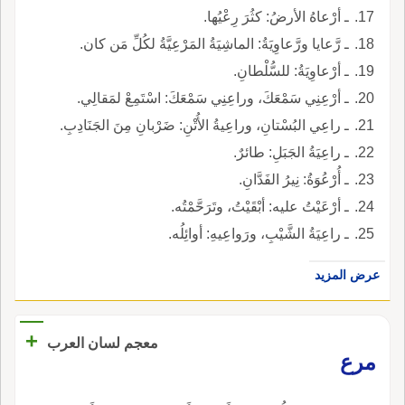
ـ أرْعاهُ الأرضُ: كثُرَ رِعْيُها.
ـ رَّعايا ورَّعاوِيَةُ: الماشِيَةُ المَرْعِيَّةُ لكُلِّ مَن كان.
ـ أرْعاوِيَةُ: للسُّلْطانِ.
ـ أرْعِنِي سَمْعَكَ، وراعِنِي سَمْعَكَ: اسْتَمِعْ لمَقالِي.
ـ راعِي البُسْتانِ، وراعِيةُ الأُتْنِ: ضَرْبانِ مِنَ الجَنَادِبِ.
ـ راعِيَةُ الجَبَلِ: طائرٌ.
ـ أُرْعُوَةُ: نِيرُ الفَدَّانِ.
ـ أرْعَيْتُ عليه: أبْقَيْتُ، وتَرَحَّمْتُه.
ـ راعِيَةُ الشَّيْبِ، ورَواعِيهِ: أوائِلُه.
عرض المزيد
+
معجم لسان العرب
مرع