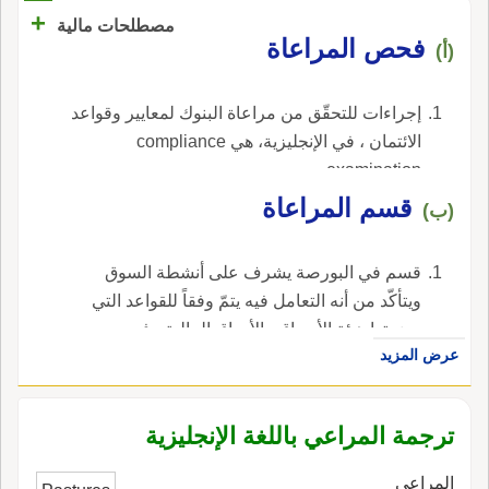
+
مصطلحات مالية
فحص المراعاة
(أ)
إجراءات للتحقّق من مراعاة البنوك لمعايير وقواعد
الائتمان ، في الإنجليزية، هي compliance
examination.
قسم المراعاة
(ب)
قسم في البورصة يشرف على أنشطة السوق
ويتأكّد من أنه التعامل فيه يتمّ وفقاً للقواعد التي
وضعتها هيئة الأسواق والأوراق المالية ، في
عرض المزيد
الإنجليزية، هي compliance department.
ترجمة المراعي باللغة الإنجليزية
المراعي