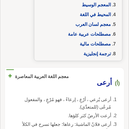
المعجم الوسيط
المحيط في اللغة
معجم لسان العرب
مصطلحات عربية عامة
مصطلحات مالية
ترجمة إنجليزية
+
معجم اللغة العربية المعاصرة
أرعى
(أ)
أرعى يُرعي ، أرْعِ ، إرعاءً ، فهو مُرْعٍ ، والمفعول
مُرعًى (للمتعدِّي).
أرعت الأرضُ كثر كلؤها.
أرعى فلانٌ الماشيةَ: رعاها؛ جعلها تسرح في الكلأ