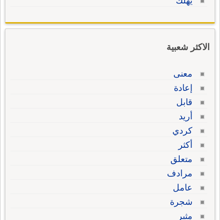
يهلك
الاكثر شعبية
معنى
إعادة
قابل
أريد
كردي
أكثر
متعلق
مرادف
عامل
شجرة
مثير