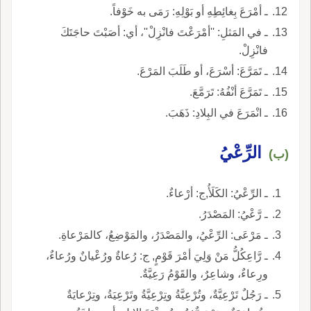
ـ أمْرَعَ بِغائِطِهِ أو بَوْلِهِ: رَمَى به خَوْفاً.
ـ في المَثلِ: ''أمْرَعْتَ فانْزِلْ''، أي: أصَبْتَ حاجَتَكَ
فانْزِلْ.
ـ تَمَرَّعَ: أسْرَعَ، أو طَلَبَ المَرْعَ.
ـ تَمَرَّعَ أنْفُهُ: تَرَمَّعَ.
ـ انْمَرَعَ في البِلادِ: ذَهَبَ.
الرِّعْيُ
(ب)
ـ الرِّعْيُ: الكَلَأُ,ج: أرْعاءٌ.
ـ رَّعْيُ: المَصْدَرُ.
ـ مَرْعَى: الرِّعْيُ، والمَصْدَرُ، والمَوْضِعُ، كالمَرْعاةِ.
ـ رَّاعِكُلُّ مَنْ وَلِيَ أمْرَ قَوْمٍ, ج: رُعاةٌ ورُعْيانٌ ورُعاءٌ،
ورِعاءٌ، وشاعِرٌ، والقَوْمُ رَعِيَّةٌ.
ـ رَجُلٌ تَرْعِيَّةٌ، وتُرْعِيَّةُ وتِرْعِيَّةُ وتَرْعِيَةُ، وتِرْعايَةٌ