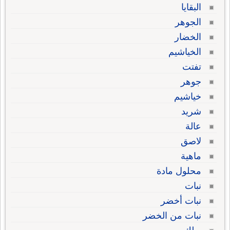
البقايا
الجوهر
الخضار
الخياشيم
تفتت
جوهر
خياشيم
شريد
عالة
لاصق
ماهية
محلول مادة
نبات
نبات أخضر
نبات من الخضر