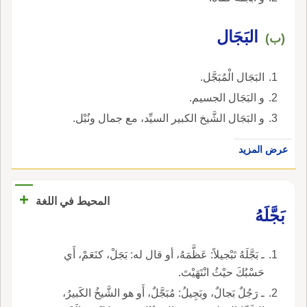
البَجَال
(ب)
البَجَال الْمُبَجَّل.
و البَجَال الجسيم.
و البَجَال الشَّيخ الكبير السيِّد، مع جمال ونُبْل.
عرض المزيد
+
المحيط في اللغة
بَجَّلَهُ
ـ بَجَّلَهُ تَبْجيلاً: عَظَّمَهُ، أو قال له: بَجَلْ، كنَعَمْ، أَي
حَسْبُكَ حيْثُ انْتَهَيْتَ.
ـ رَجُلٌ بَجالٌ، وبَجِيلُ: مُبَجَّلٌ، أَو هو الشَّيخُ الكَبيرُ،