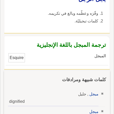
وذكر ثعلب أَ هذا البيت للحصين بن القعقاع
والمشهور أَنه لجرير.
وقّرَه وعظّمه وبالغ في تكريمه.
كلمات تبجيليّة.
ترجمة المبجل باللغة الإنجليزية
المبجل
Esquire
كلمات شبيهة ومرادفات
مبجل
, جليل
dignified
مبجل