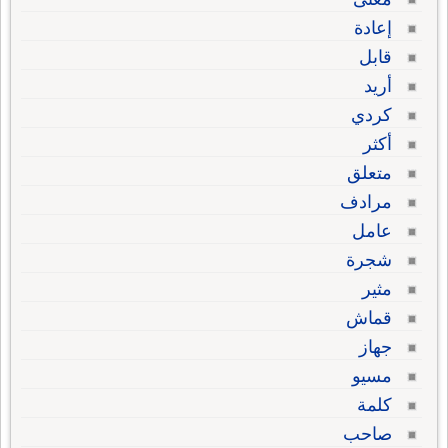
إعادة
قابل
أريد
كردي
أكثر
متعلق
مرادف
عامل
شجرة
مثير
قماش
جهاز
مسيو
كلمة
صاحب