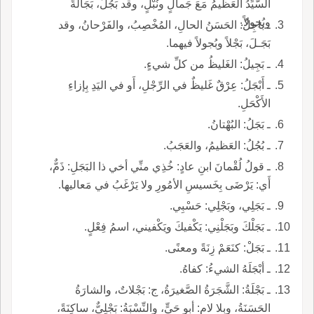
السَّيِّدُ العَظيمُ مَعَ جَمالٍ ونُبْلٍ، وقد بَجُلَ، بَجَالَةً
وبُجولاً.
ـ باجِلُ: الحَسَنُ الحالِ، المُخْصِبُ، والفَرْحانُ، وقد
بَجَـلَ، بَجْلاً وبُجولاً فيهما.
ـ بَجِيلُ: الغَليظُ من كلِّ شيءٍ.
ـ أَبْجَلُ: عِرْقٌ غَليظٌ في الرِّجْلِ، أَو في اليَدِ بِإزاءِ
الأَكْحَلِ.
ـ بَجَلُ: البُهْتانُ.
ـ بُجُلُ: العَظيمُ، والعَجَبُ.
ـ قولُ لُقْمانَ ابنِ عادٍ: خُذِي منِّي أخي ذا البَجَلِ: ذَمٌّ،
أَي: يَرْضَى بِخَسيسِ الأمُورِ ولا يَرْغَبُ في مَعاليها.
ـ بَجَلِي، وبَجْلِي: حَسْبِي.
ـ بَجَلْكَ وبَجَلْنِي: يَكْفيكَ ويَكْفيني، اسمُ فِعْلٍ.
ـ بَجَلْ: كنَعَمْ زِنَةً ومعنًى.
ـ أبْجَلَهُ الشيءُ: كفاهُ.
ـ بَجْلَةُ: الشَّجَرَةُ الصَّغيرَةُ، ج: بَجْلاتٌ، والشارَةُ
الحَسَنَةُ، وبِلا لامٍ: أبو حَيٍّ، والنِّسْبَةُ: بَجْلِيٌّ، ساكِنَةً،