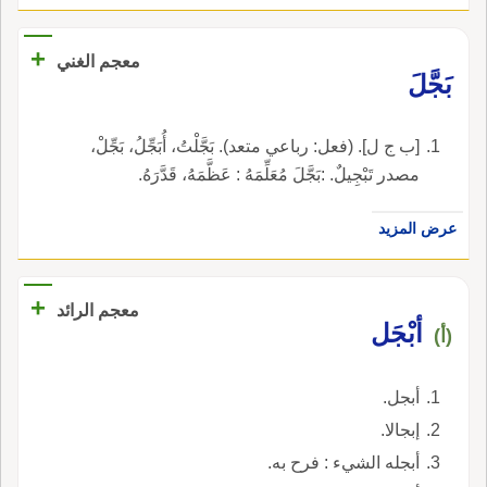
+
معجم الغني
بَجَّلَ
[ب ج ل]. (فعل: رباعي متعد). بَجَّلْتُ، أُبَجِّلُ، بَجِّلْ،
مصدر تَبْجِيلٌ. :بَجَّلَ مُعَلِّمَهُ : عَظَّمَهُ، قَدَّرَهُ.
عرض المزيد
+
معجم الرائد
أبْجَل
(أ)
أبجل.
إبجالا.
أبجله الشيء : فرح به.