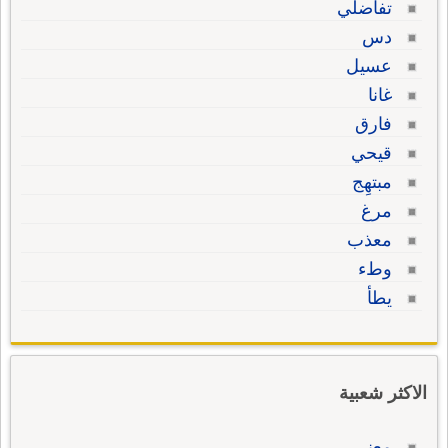
تفاضلي
دس
عسيل
غانا
فارق
قيحي
مبتهِج
مرغ
معذب
وطء
يطأ
الاكثر شعبية
معنى