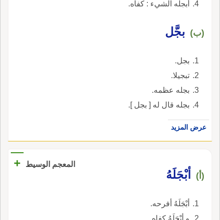
أبجله الشيء : كفاه.
بجَّل
(ب)
بجل.
تبجيلا.
بجله عظمه.
بجله قال له [ بجل ].
عرض المزيد
+
المعجم الوسيط
أبْجَلَهُ
(أ)
أبْجَلَهُ أفرحه.
و أبْجَلَهُ كفاه.