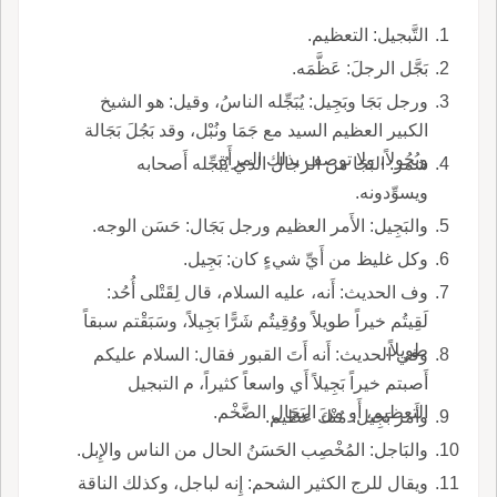
التَّبجيل: التعظيم.
بَجَّل الرجلَ: عَظَّمَه.
ورجل بَجَا وبَجِيل: يُبَجِّله الناسُ، وقيل: هو الشيخ
الكبير العظيم السيد مع جَمَا ونُبْل، وقد بَجُلَ بَجَالة
وبُجُولاً، ولا توصف بذلك المرأَة.
شمر: البَجَا من الرجال الذي يُبَجِّله أَصحابه
ويسوِّدونه.
والبَجِيل: الأَمر العظيم ورجل بَجَال: حَسَن الوجه.
وكل غليظ من أَيِّ شيءٍ كان: بَجِيل.
وف الحديث: أَنه، عليه السلام، قال لِقَتْلى أُحُد:
لَقِيتُم خيراً طويلاً ووُقِيتُم شَرًّا بَجِيلاً، وسَبَقْتم سبقاً
طويلاً.
وفي الحديث: أَنه أَتَ القبور فقال: السلام عليكم
أَصبتم خيراً بَجِيلاً أَي واسعاً كثيراً، م التبجيل
التعظيم، أَو من البَجَال الضَّخْم.
وأَمر بَجِيل: مُنْكَ عظيم.
والبَاجل: المُخْصِب الحَسَنُ الحال من الناس والإِبل.
ويقال للرج الكثير الشحم: إِنه لباجل، وكذلك الناقة