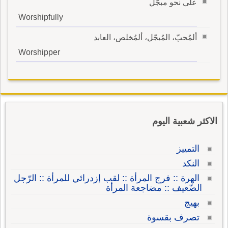
على نحو مبجّل
Worshipfully
ألمُحبّ، المُبجّل، ألمُخلص، العابد
Worshipper
الاكثر شعبية اليوم
التمييز
النكد
الهرة :: فرج المرأة :: لقب إزدرائي للمرأة :: الرّجل
الضّعيف :: مضاجعة المرأة
بهيج
تصرف بقسوة