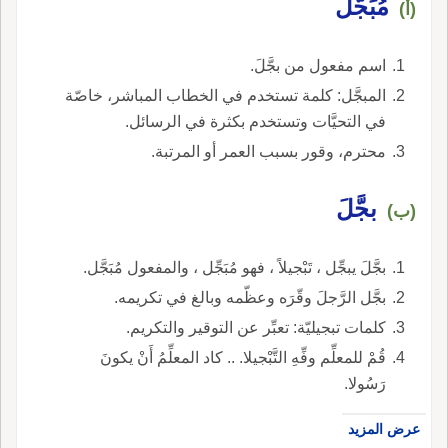
مُبَجَّل
(أ)
اسم مفعول من بجَّلَ.
المبجَّل: كلمة تستخدم في الخطاب المباشر، خاصّة
في التحيَّات وتستخدم بكثرة في الرسائل.
محترم، وقور بسبب العمر أو المرتبة.
بجَّلَ
(ب)
بجَّلَ يبجِّل ، تَبْجيلاً ، فهو مُبَجِّل ، والمفعول مُبَجَّل.
بجَّل الرَّجلَ وقّرَه وعظّمه وبالغ في تكريمه.
كلمات تبجيليّة: تعبِّر عن التوقير والتكريم.
قُمْ للمعلِّم وفِّهِ التَّبْجيلا. .. كاد المعلِّمُ أَنْ يكونَ
رَسُولا.
عرض المزيد