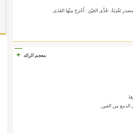
َقْذِيَةٌ. :قَذَّى العَيْنَ : أَخْرَجَ مِنْهَا القَذَى.
+
معجم الرائد
ا.
لدمع من العين.