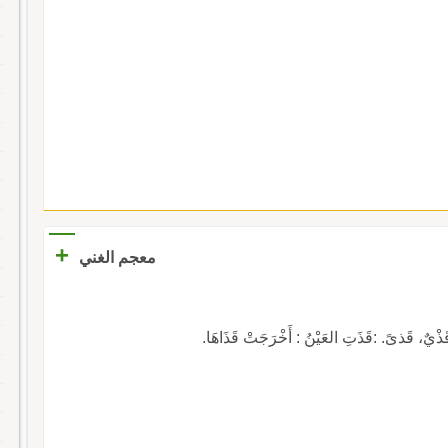
+
معجم الغني
قَذىً. :قَذَتِ العَيْنُ : أَخْرَجَتْ قَذَاهَا.