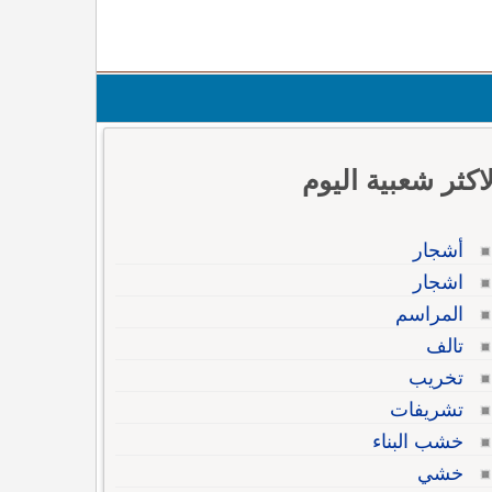
لاكثر شعبية اليوم
أشجار
اشجار
المراسم
تالف
تخريب
تشريفات
خشب البناء
خشي