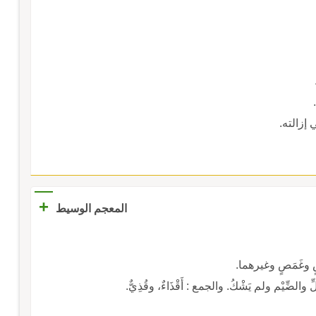
 إزالته.
+
المعجم الوسيط
صٍ وغَمَصٍ وغيرهما.
لضِّيْم ولم يَشْكُ. والجمع : أَقْذَاءٌ، وقُذِيٌّ.