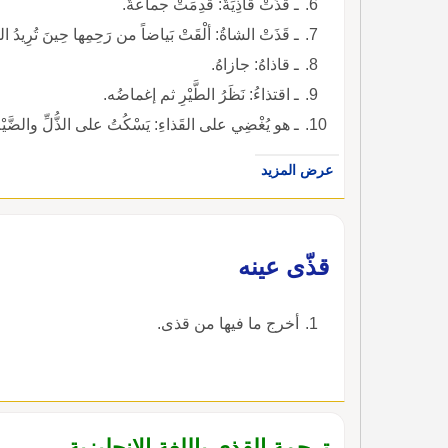
ـ قَذَتْ قاذِيَةٌ: قَدِمَتْ جماعةٌ.
ـ قَذَتْ الشاةُ: ألْقَتْ بَياضاً من رَحِمِها حِينَ تُرِيدُ الف
ـ قاذاهُ: جازاهُ.
ـ اقتذاءُ: نَظَرُ الطَّيْرِ ثم إغماضُه.
ـ هو يُغْضِي على القَذاءِ: يَسْكُتُ على الذُّلِّ والضَّيْم
عرض المزيد
قذّى عينه
أخرج ما فيها من قذى.
ترجمة القذى باللغة الإنجليزية