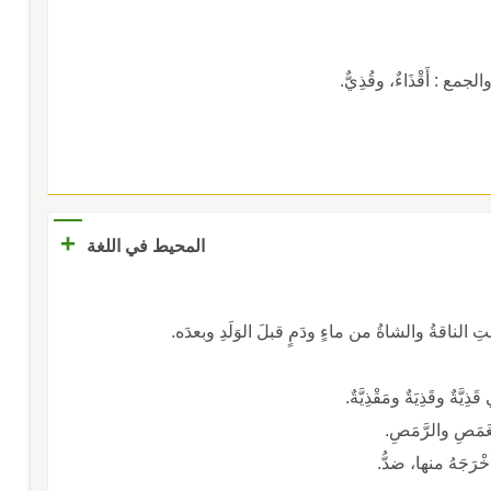
جمع : أَقْذَاءٌ، وقُذِيٌّ.
+
المحيط في اللغة
ِ الناقةُ والشاةُ من ماءٍ ودَمٍ قبلَ الوَلَدِ وبعدَه.
يَّةٌ وقَذِيَةٌ ومَقْذِيَّةٌ.
الغَمَصِ والرَّمَصِ.
أخْرَجَهُ منها، ضدُّ.