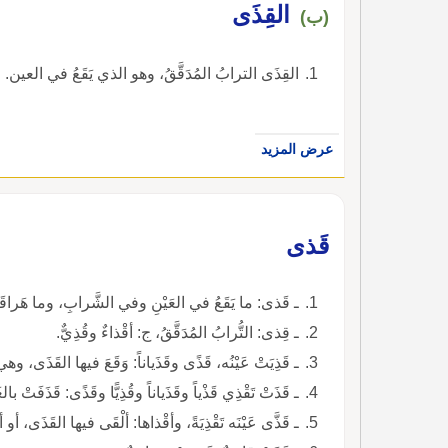
القِذَى
(ب)
القِذَى الترابُ المُدَقَّقُ، وهو الذي يَقَعُ في العين. وال
عرض المزيد
قَذى
ـ قَذى: ما يَقَعُ في العَيْنِ وفي الشَّرابِ، وما هَراقَت
ـ قِذى: التُّرابُ المُدَقَّقُ، ج: أقْذاءٌ وقُذِيٌّ.
ـ قَذِيَتْ عَيْنُه، قَذًى وقَذَياناً: وَقَعَ فيها القَذَى، وهي قَذِ
ـ قَذَتْ تَقْذِي قَذْياً وقَذَياناً وقُذِيًّا وقَذًى: قَذَفَتْ ب
ـ قَذَّى عَيْنَه تَقْذِيَةً، وأقْذاها: ألْقَى فيها القَذَى، أو 