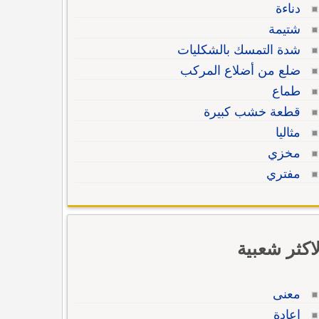
دناءة
شتيمة
شدة التمسك بالشكليات
ضلع من أضلاع المركب
طماع
قطعة خشب كبيرة
مثاليا
مخزي
مفتري
لاكثر شعبية
معنى
إعادة