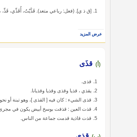
[ق ذ ي]. (فعل: رباعي متعد). قَذَّيْتُ، أُقَذِّي، قَذِّ، مصدر ت
عرض المزيد
قذَى
(أ)
قذى.
يقذي ، قذيا وقذى وقذيا وقذيانا.
قذى الشيء : كان فيه [ القذى ]، وهو تبنة أو نحوه
قذت العين : قذفت بوسخ أبيض يكون في مجرى ا
قذت قاذية قدمت جماعة من الناس.
قذى
(ب)