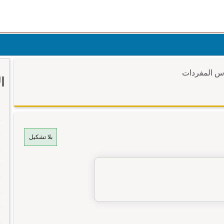
وس المفردات
ا
بلا تشكيل