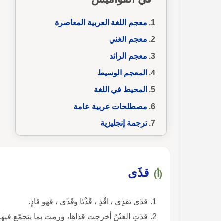
معجم اللغة العربية المعاصرة
معجم الغني
معجم الرائد
المعجم الوسيط
المحيط في اللغة
مصطلحات عربية عامة
ترجمة إنجليزية
قذَى
(أ)
قذَى يَقذِي ، اقْذِ ، قَذْيًا وقَذًى ، فهو قاذٍ.
قذَتِ العَيْنُ أخرجت قذاها، ورمت بما يتجمّع فيه