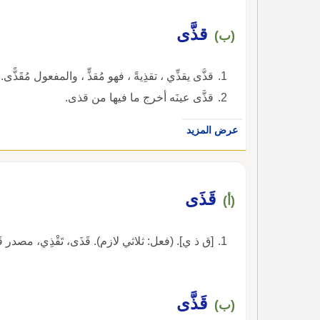
قذَّى
(ب)
قذَّى يقذِّي ، تقذِيةً ، فهو مُقذٍّ ، والمفعول مُقَذًّى.
قذَّى عينَه أخرج ما فيها من قذى.
عرض المزيد
قَذَى
(أ)
[ق ذ ي]. (فعل: ثلاثي لازم). قَذَى، تَقْذِي، مصدر قَذْيٌ، 
قَذَّى
(ب)