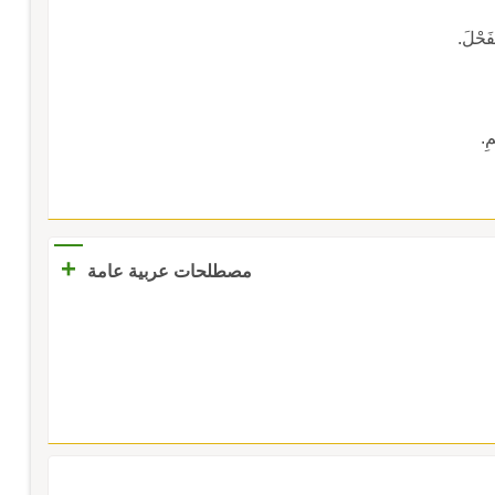
َحْلَ.
ِ.
+
مصطلحات عربية عامة