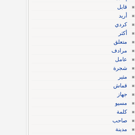
قابل
أريد
كردي
أكثر
متعلق
مرادف
عامل
شجرة
مثير
قماش
جهاز
مسيو
كلمة
صاحب
مدينة