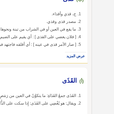
ج، قذي وأقذاء.
مصدر قذى وقذي.
ما يقع في العين أو في الشراب من تبنة ونحوها.
[ فلان يغضي على القذى ] : أي يقيم على الضيم.
[ صار الأمر قذى في عينه ] : أي أقلقه فاجتهد في
عرض المزيد
القَذَى
(أ)
القَذَى جمعُ القَذَاةِ: ما يتكوَّنُ في العين من رَمَ
ويقال: هو يُغْضِي على القَذَى: إِذا سكت على الذُّلِّ وا