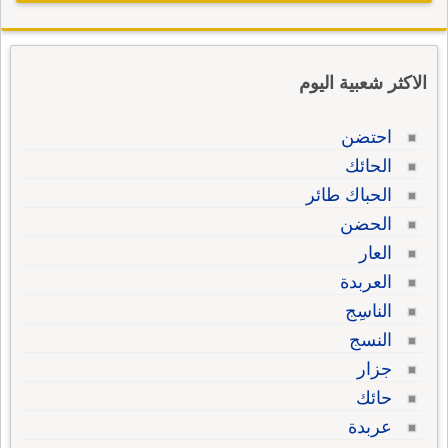
الاكثر شعبية اليوم
احتضن
الحائك
الحباك طائر
الحضن
العار
العربدة
الناسِج
النسج
جزار
حائك
عربدة