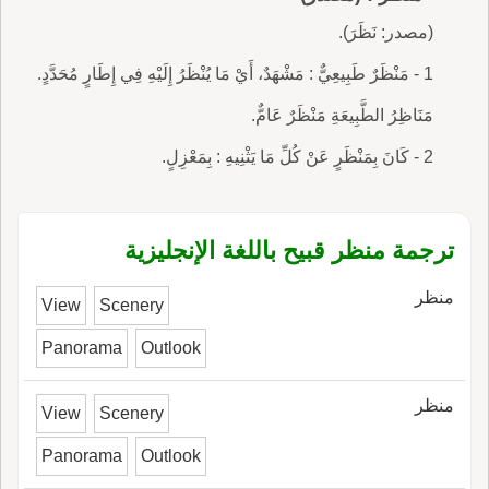
(مصدر: نَظَرَ).
1 - مَنْظَرٌ طَبِيعِيٌّ : مَشْهَدٌ، أَيْ مَا يُنْظَرُ إِلَيْهِ فِي إِطَارٍ مُحَدَّدٍ.
مَنَاظِرُ الطَّبِيعَةِ مَنْظَرٌ عَامٌّ.
2 - كَانَ بِمَنْظَرٍ عَنْ كُلِّ مَا يَثْنِيهِ : بِمَعْزِلٍ.
ترجمة منظر قبيح باللغة الإنجليزية
منظر
View
Scenery
Panorama
Outlook
منظر
View
Scenery
Panorama
Outlook