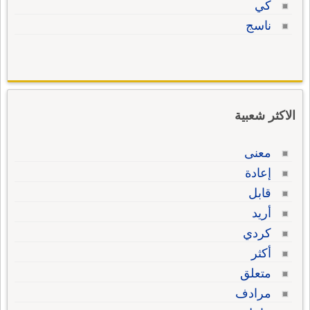
كي
ناسج
الاكثر شعبية
معنى
إعادة
قابل
أريد
كردي
أكثر
متعلق
مرادف