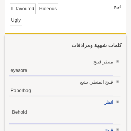
قبيح
Ill-favoured
Hideous
Ugly
كلمات شبيهة ومرادفات
منظر قبيح
eyesore
قبيح المنظر، بشع
Paperbag
انظر
Behold
قبيح