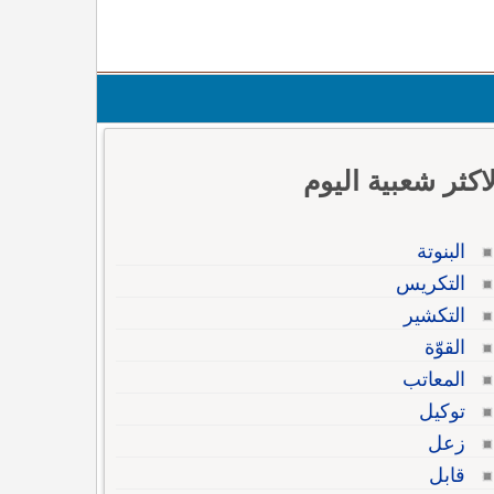
لاكثر شعبية اليوم
البنوتة
التكريس
التكشير
القوّة
المعاتب
توكيل
زعل
قابل