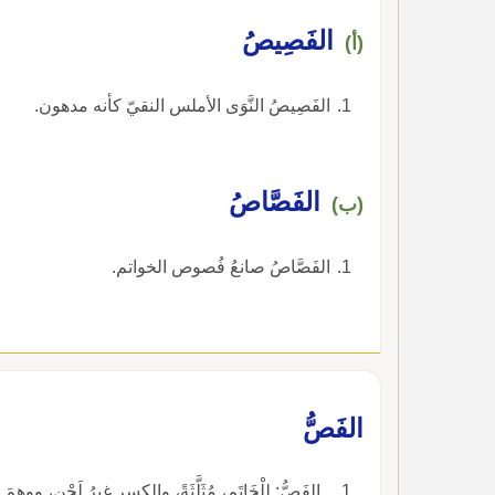
الفَصِيصُ
(أ)
الفَصِيصُ النَّوَى الأملس النقيّ كأنه مدهون.
الفَصَّاصُ
(ب)
الفَصَّاصُ صانعُ فُصوص الخواتم.
الفَصُّ
ـ الفَصُّ: لِلْخَاتَمِ، مُثَلَّثَةً، والكسر غيرُ لَحْنٍ، ووه