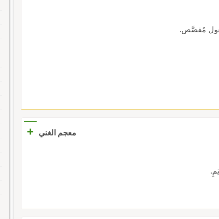
عول مُفصَّص.
+
معجم الغني
مِ.