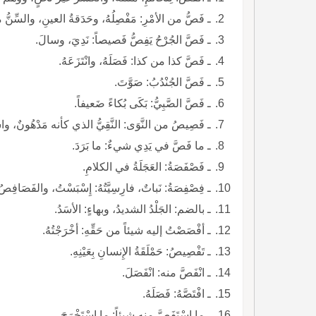
ـ فَصُّ من الأمْرِ: مَفْصِلُهُ، وحَدَقةُ العينِ، والسِّنُّ م
ـ فَصَّ الجُرْحُ يَفِصُّ فَصيصاً: نَدِيَ، وسالَ.
ـ فَصَّ كذا من كذا: فَصَلَهُ، وانْتَزَعَهُ.
ـ فَصَّ الجُنْدُبُ: صَوَّتَ.
ـ فَصَّ الصَّبِيُّ: بَكَى بُكاءً ضَعيفاً.
ـ فَصِيصُ من النَّوَى: النَّقِيُّ الذي كأنه مَدْهُونٌ، وا
ـ ما فَصَّ في يَدِي شيءٌ: ما بَرَدَ.
ـ فَصْفَصَةُ: العَجَلَةُ في الكلامِ.
ـ فِصْفِصَةُ: نَباتٌ، فارِسِيَّتُهُ: إِسْبَسْتُ، والفَصَافِصُ:
ـ بالضم: الجَلْدُ الشديدُ، وبهاءٍ: الأسَدُ.
ـ أفْصَصْتُ إليه شيئاً من حَقِّهِ: أخْرَجْتُهُ.
ـ تَفْصِيصُ: حَمْلَقَةُ الإِنسانِ بِعَيْنِهِ.
ـ انْفَصَّ منه: انْفَصَلَ.
ـ افْتَصَّهُ: فَصَلَهُ.
ـ ما اسْتَفَصَّ منه شيئاً: ما اسْتَخْرَجَ.