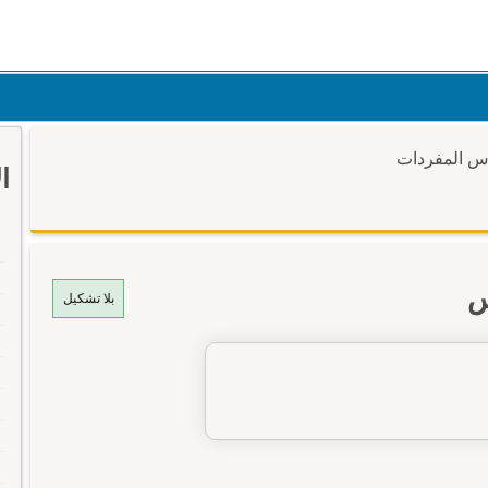
وس المفردات
ا
س
بلا تشكيل