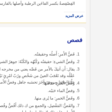
الفِصْفِصةُ بكسر الفاءَين الرطبة وأصلها بالفا
عرض المزيد
فصص
فَصُّ الأَمرِ: أَصلُه وحقيقتُه.
وفَصُّ الشيءِ: حقيقتُه وكُنْهُه والكُنْهُ: جوهرُ الش
يقال: أَن آتيكَ بالأَمر من فَصِّه يعني من مخ
خِلْتَهُ مائِقا ويروى وآخَرَ تحسَبه جاهل وفصُّ الأَمرِ:
وفَصُّ العينِ: حَدَقَتُها.
وفصُّ الماء حَبَبُه.
وفَصُّ الخمرِ: ما يُرى منها.