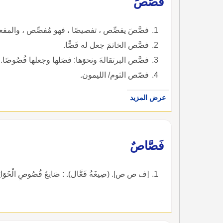
فصَّصَ
فصَّصَ يفصِّص ، تفصيصًا ، فهو مُفصِّص ، والمف
فصَّص الخاتمَ جعل له فَصًّا.
فصَّص البرتقالةَ ونحوَها: فصَلها وجعلها فُصُوصًا.
فصّص الثوم/ الليمون.
عرض المزيد
فَصَّاصٌ
[ف ص ص]. (صِيغَةُ فَعَّال). : صَانِعُ فُصُوصِ الْخَوَاتِ