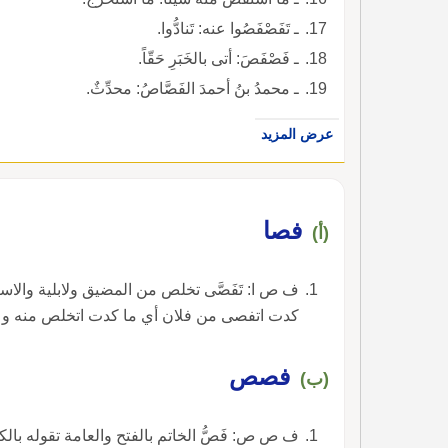
ـ تَفَصْفَصُوا عنه: تَنادُّوا.
ـ فَصْفَصَ: أتى بالخَبَرِ حَقّاً.
ـ محمدُ بنُ أحمدَ الفَصَّاصُ: محدِّثٌ.
عرض المزيد
فصا
(أ)
ف ص ا: تَفَصَّى تخلص من المضيق ولابلية والاسم
كدت اتفصى من فلان أي ما كدت اتخلص منه و تَ
فصص
(ب)
ف ص ص: فَصُّ الخاتم بالفتح والعامة تقوله بالك