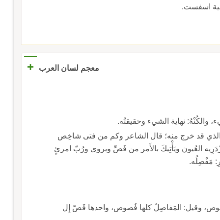
رسية اسفست.
+
معجم لسان العرب
يء، والكُنْهُ: نهاية الشيء وحقيقتُه.
رجه الذي قد خرج منه؛ قال الشاعر وكم من فتى شاخِص
عَقْلُه وقد تَعْجَبُ العينُ من شَخْصِ ورُبّ امْرِئٍ تَزْدَرِيه العُيون ويَأْتِيكَ بالأَمر من فَصِّ ويروى ورُبّ امرئٍ
 مَفْصِلُه.
والفَصُّ: المَفْصِل، والجمع من ك ذلك أَفُصٌّ وفُصوص، وقيل: المَفاصِلُ كلها فُصوص، واحدها فَصّ إِل