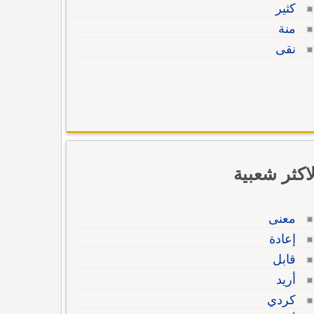
كثير
منة
نقى
لاكثر شعبية
معنى
إعادة
قابل
أريد
كردي