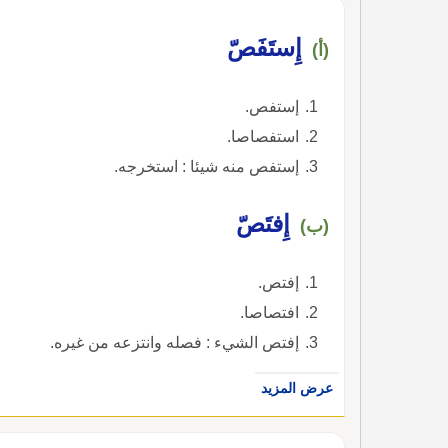
إِستَفَصّ
(أ)
إستفص.
استفصاصا.
إستفص منه شيئا : استخرجه.
إِفتَصّ
(ب)
إفتص.
افتصاصا.
إفتص الشيء : فصله وانتزعه من غيره.
عرض المزيد