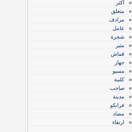
أكثر
متعلق
مرادف
عامل
شجرة
مثير
قماش
جهاز
مسيو
كلمة
صاحب
مدينة
فرانكو
مضاد
ارتقاء