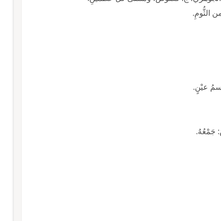
ن الثُّومِ.
سمُ عيْنٍ.
 جَمْعُهُ.