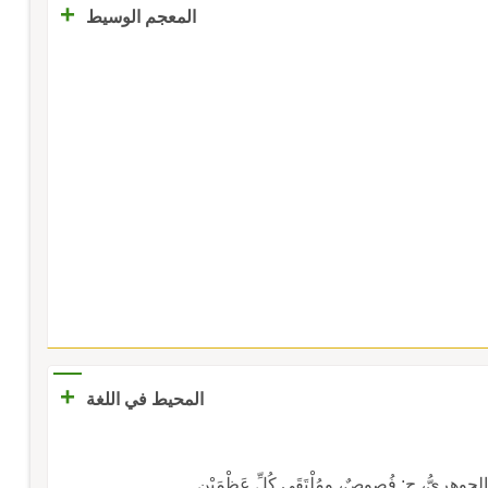
+
المعجم الوسيط
+
المحيط في اللغة
مَ الجوهريُّ، ج: فُصوصٌ، ومُلْتَقَى كُلِّ عَظْمَيْنِ.