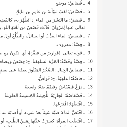
ـ فُضَاضُ: موضع.
ـ فَضَّاضُ: لَقَبُ مَوْأَلَةَ بنِ عامِرِ بن مالِكٍ.
ـ فَضَضُ: ما انْتَشَرَ من الماء إذا تُطُهِّرَ به، كالفَ
تعالى عنها لِمَرْوَانَ: فَأنْتَ فَضَضٌ من لَعْنَةِ اللهِ.
ـ فَضِيضُ: الماء العَذْبُ أو السائِلُ، والطَّلْعُ أولَ ما يَط
ـ فِضَّةُ: معروف.
ـ قوله تعالى: {قَواريرَ من فِضَّةٍ}، أي: تكونُ مع صفا
ـ فِضَّةُ وفَضَّةُ: الحَرَّة الشاهِقَةُ، ج: فِضَضٌ وفِضاض
ـ فِضاضُ الجِبالِ: الصَّخْرُ المَنْثُورُ بعضُهُ على بعضٍ
ـ فاضَّةُ: الداهِيَةُ، ج: فَواضٌّ.
ـ دِرْعٌ فَضْفَاضٌ وفَضْفَاضَةٌ: واسِعَةٌ.
ـ فَضْفَاضَةُ: الجارِيَةُ اللَّحِيمَةُ الجَسيمةُ الطويلةُ.
ـ افْتَضَّهَا: افْتَرَعَها.
ـ افْتَضَّ الماءَ: صَبَّهُ شيئاً بعدَ شيء، أو أصابَهُ ساعَةَ
ـ افْتَضَّتِ المرأةُ: كسَرَتْ عِدَّتَها بِمَسِّ الطِّيبِ، أو 