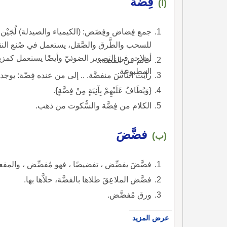
فِضَّة
(أ)
جمع فِضاض وفِضَض: (الكيمياء والصيدلة) لُجَيْن،
للسحب والطَّرق والصَّقل، يستعمل في صُنع النق
أملاحه في التصوير الضوئيّ وأيضًا يستعمل كمزيج
خاتم من الفضة.
المطبوعة.
رأيت النَّاسَ منفضَّة. .. إلى من عنده فِضّة: يو
{وَيُطَافُ عَلَيْهِمْ بِآنِيَةٍ مِنْ فِضَّةٍ}.
الكلام من فِضَّة والسُّكوت من ذهب.
فضَّضَ
(ب)
فضَّضَ يفضِّض ، تفضيضًا ، فهو مُفضِّض ، والمف
فضَّض الملاعِقَ طلاها بالفضَّة، حلاَّها بها.
ورق مُفضَّض.
عرض المزيد