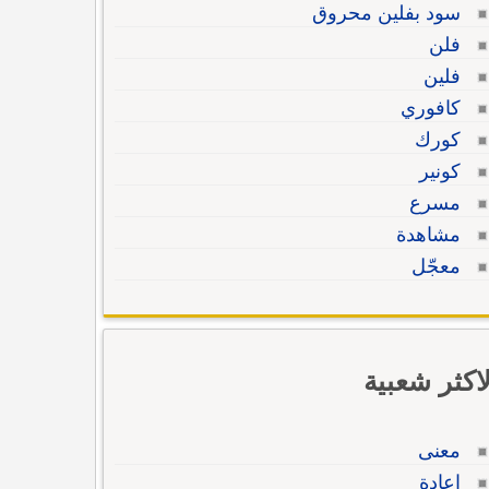
سود بفلين محروق
فلن
فلين
كافوري
كورك
كونير
مسرع
مشاهدة
معجّل
لاكثر شعبية
معنى
إعادة