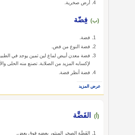
أرض صخرية.
فِضّة
(ب)
فضة.
فضة النوع من فض.
فضة معدن أبيض لماع لين ثمين يوجد في الطبيع
لإكسابه المزيد من الصلابة. تصنع منه الحلى وا
فضة أنظر فضة.
عرض المزيد
الفَضَّة
(أ)
الفَضَّة الصخر المنثور بعضه فوق بعض.