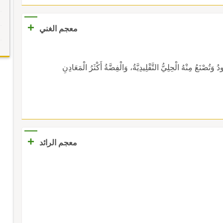
+
معجم الغني
َعُ مِنْهُ الْحِلِيُّ التَّقْلِيدِيَّةُ، وَالْفِضَّةُ أَكْثَرُ الْمَعَادِنِ
+
معجم الرائد