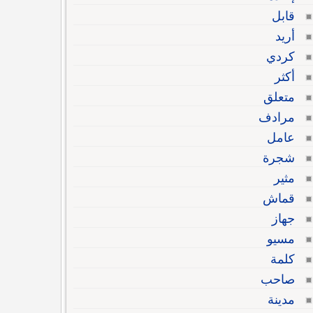
قابل
أريد
كردي
أكثر
متعلق
مرادف
عامل
شجرة
مثير
قماش
جهاز
مسيو
كلمة
صاحب
مدينة