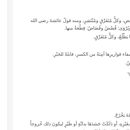
ضِيضِ، وكلُّ مُتَفَرِّقٍ ومُنْتَشِرٍ، ومنه قولُ عائشةَ رضي الله
 ويُرْوَى: فُضُضٌ وفُضَاضٌ: قِطْعَةٌ منها.
ْلُعُ، وكلُّ مُتَفَرِّقٍ.
ء قواريرِها آمِنَةً من الكسرِ، قابلةً للجَبْرِ.
ٌ.
.
 يَخْرُجُ.
بغَيْرِهِ، أو دَلَكَتْ جَسَدَهَا بدابَّةٍ أو طَيْرٍ ليكونَ ذلك خُروجاً