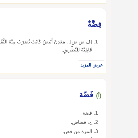
فِضَّةٌ
[ف ض ض]. : مَعْدِنٌ أَبْيَضُ كَانَتْ تُضْرَبُ مِنْهُ النُّقُودُ وَتُصْن
قَابِلِيَّةً للِتَّطْرِيقِ.
عرض المزيد
فَضّة
(أ)
فضة.
ج، فضاض.
المرة من فض.