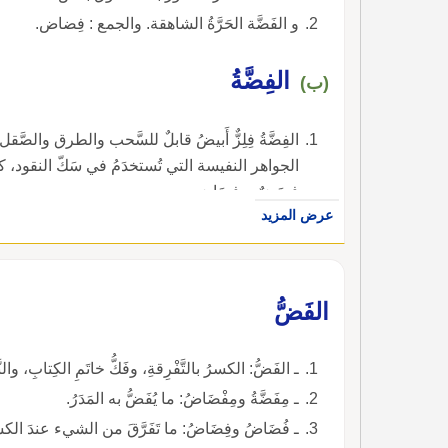
و الفَضَّة الحَرَّةُ الشاهقة. والجمع : فِضاض.
الفِضَّةُ
(ب)
الفِضَّةُ فِلِزٌّ أَبيضُ قابلٌ للسَّحب والطرق والصّ
الجواهر النفيسة التي تُستخدَمُ في سَكّ النقود، 
فِضَضٌ، وفِضَاض.
عرض المزيد
الفَضُّ
ـ الفَضُّ: الكسرُ بالتَّفْرِقةِ، وفَكُّ خاتَمِ الكِتابِ، والنَّفَ
ـ مِفَضَّةُ ومِفْضَاضُ: ما يُفَضُّ به المَدَرُ.
ـ فُضَاضُ وفِضَاضُ: ما تَفَرَّقَ من الشيء عندَ الك