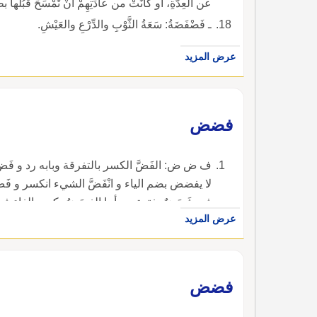
عن العِدَّةِ، أو كانَتْ من عادَتِهِمْ أنْ تَمْسَحَ قُبُلَها بطا
ـ فَضْفَضَةُ: سَعَةُ الثَّوْبِ والدِّرْعِ والعَيْشِ.
عرض المزيد
فضض
ف ض ض: الفَضَّ الكسر بالتفرقة وبابه رد و فَض
لا يفضض بضم الياء و انْفَضَّ الشيء انكسر و فَض
فهو فَضَضٌ بفتحتين وأما الفِضَضُ بكسر الفاء فج
عرض المزيد
بالفضة.
فضض