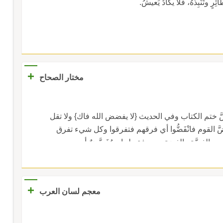
ئِرٍ وتَنْبِذَهُ، فلا يكادُ يَعيشُ.
+
مختار الصحاح
َّ ختم الكتاب وفي الحديث {لا يفضض الله فاك} ولا تقل
َّ القوم فانْفَضُّوا أي فرقهم فتفرقوا وكل شيء تفرق
مع الفِضَّةِ والفضة معروفة ولجام مُفَضَّضٌ أي مرصع
+
معجم لسان العرب