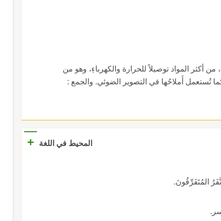
َقل، من أكثر المواد توصيلاً للحرارة والكهرباءِ، وهو من
كما تُستعمل أَملاحُها في التصوير الضوئي. والجمع :
+
المحيط في اللغة
رُ المُتَفَرِّقُونَ.
سر.