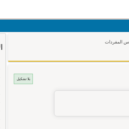
وس المفردات
ا
بلا تشكيل