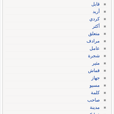
قابل
أريد
كردي
أكثر
متعلق
مرادف
عامل
شجرة
مثير
قماش
جهاز
مسيو
كلمة
صاحب
مدينة