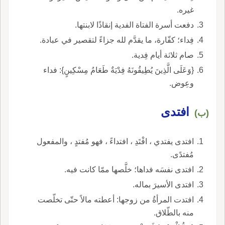
غيره.
دفعت أسرة الفتاة الفدية إنقاذًا لابنتها.
فِداء؛ كفّارة، ما يقدَّم لله جزاءً لتقصير في عبادة.
صام ثلاثة أيام فِدية.
{وَعَلَى الَّذِينَ يُطِيقُونَهُ فِدْيَةٌ طَعَامُ مِسْكِينٍ}: فداء
وعِوض.
افتدى
(ب)
افتدى يفتدي ، افْتَدِ ، افتداءً ، فهو مُفتدٍ ، والمفعول
مُفتدًى.
افتدى نفسَه فداها؛ خلَّصها ممّا كانت فيه.
افتدى الأسيرَ بماله.
افتدت المرأةُ من زوجها: أعطته مالاً حتّى تخلّصت
منه بالطّلاق.