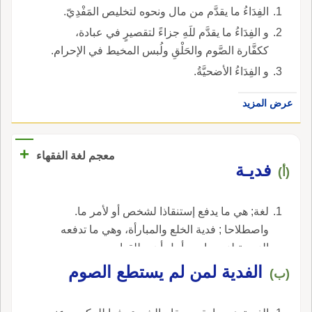
الفِدَاءُ ما يقدَّم من مال ونحوه لتخليص المَفْدِيّ.
و الفِدَاءُ ما يقدَّم للَهِ جزاءً لتقصيرٍ في عبادة،
ككفَّارة الصَّوم والحَلْقِ ولُبس المخيط في الإحرام.
و الفِدَاءُ الأضحيَّةُ.
عرض المزيد
+
معجم لغة الفقهاء
فديـة
(أ)
لغة; هي ما يدفع إستنقاذا لشخص أو لأمر ما.
واصطلاحا ; فدية الخلع والمبارأة، وهي ما تدفعه
الزوجة لزوجها من أجل أن يطلقها.
‏الفدية لمن لم يستطع الصوم‏
(ب)