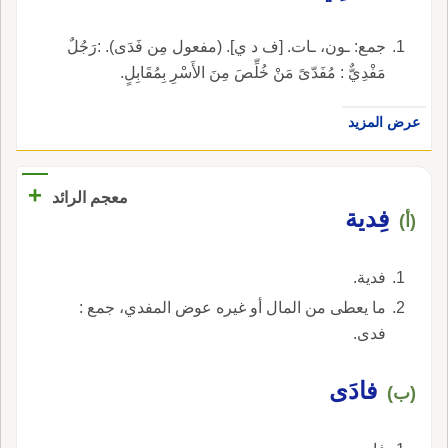
جمع: ـون، ـات. [ف د ي]. (مفعول مِن فَدَى). :رَجُلٌ
مَفْدِيٌّ : مُفَدّىً مَنْ خُلِّصَ مِنَ الأَسْرِ بِمُقَابِلٍ.
عرض المزيد
+
معجم الرائد
فِدية
(أ)
فدية.
ما يعطى من المال أو غيره عوض المفدي، جمع :
فدى.
فادَى
(ب)