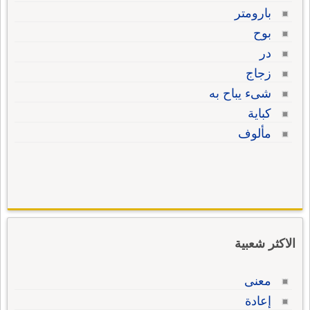
بارومتر
بوح
در
زجاج
شىء يباح به
كباية
مألوف
الاكثر شعبية
معنى
إعادة