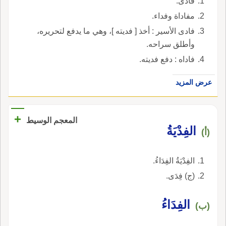
فادى.
مفاداة وفداء.
فادى الأسير : أخذ [ فديته ]، وهي ما يدفع لتحريره،
وأطلق سراحه.
فاداه : دفع فديته.
عرض المزيد
+
المعجم الوسيط
الفِدْيَةُ
(أ)
الفِدْيَةُ الفِدَاءُ.
(ج) فِدَى.
الفِدَاءُ
(ب)