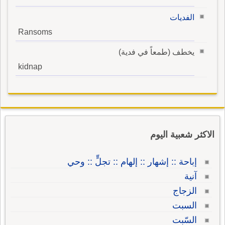
الفديات
Ransoms
يخطف (طمعاً في فدية)
kidnap
الاكثر شعبية اليوم
إباحة :: إشهار :: إلهام :: تجلٍّ :: وحي
آنية
الزجاج
السبت
السّبت