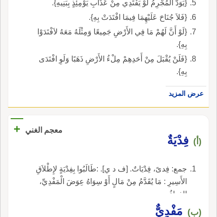
{يَوَدُّ الْمُجْرِمُ لَوْ يَفْتَدِي مِنْ عَذَابِ يَوْمِئِذٍ بِبَنِيهِ}.
{فَلاَ جُنَاحَ عَلَيْهِمَا فِيمَا افْتَدَتْ بِهِ}.
{لَوْ أَنَّ لَهُمْ مَا فِي الأَرْضِ جَمِيعًا وَمِثْلَهُ مَعَهُ لاَفْتَدَوْا
بِهِ}.
{فَلَنْ يُقْبَلَ مِنْ أَحَدِهِمْ مِلْءُ الأَرْضِ ذَهَبًا وَلَوِ افْتَدَى
بِهِ}.
عرض المزيد
+
معجم الغني
فِدْيَةٌ
(أ)
جمع: فِدىً، فِدْيَاتٌ. [ف د ي]. :طَالَبُوا بِفِدْيَةٍ لإِطْلاَقِ
الأَسِيرِ : مَا يُقَدَّمُ مِنْ مَالٍ أَوْ سِوَاهُ عِوَضَ الْمَفْدِيِّ،
الفِداءُ.
مَفْدِيٌّ
(ب)