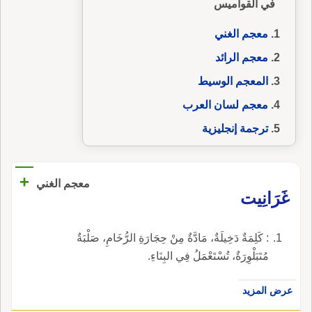
في القواميس
معجم الغني
معجم الرائد
المعجم الوسيط
معجم لسان العرب
ترجمة إنجليزية
+
معجم الغني
غَرَانِيت
: كَلِمَةٌ دَخِيلَةٌ، مَادَّةٌ مِنْ حِجَارَةِ الرُّخَامِ، صَلْبَةٌ
مُتَبَلْوِرَةٌ، تُسْتَعْمَلُ فِي البِنَاءِ.
عرض المزيد