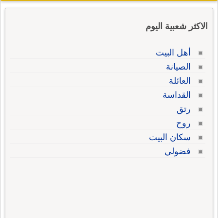
الاكثر شعبية اليوم
أهل البيت
الصيانة
العائلة
القداسة
رتق
روح
سكان البيت
فضولي