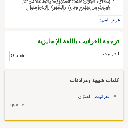
إنما أَراد الغِرْيَنَ فشَدَّدَ للضرورة، والطائفة من كل
عَجِبْتُ من سَهُومٍ وغَرَنْ والسَّهُومُ: الأُنثى منها.
ذلك غِرْيَنةٌ وغَرَّانُ: اسم وادٍ، فَعّالٌ منه كأَنّ ذلك
يكثر فيه.
عرض المزيد
ترجمة الغرانيت باللغة الإنجليزية
الغرانيت
Granite
كلمات شبيهة ومرادفات
الغرانيت
, الصوّان
granite