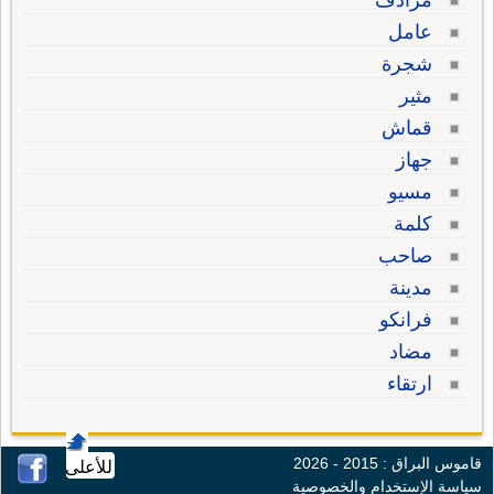
مرادف
عامل
شجرة
مثير
قماش
جهاز
مسيو
كلمة
صاحب
مدينة
فرانكو
مضاد
ارتقاء
قاموس البراق : 2015 - 2026
للأعلى
سياسة الإستخدام والخصوصية