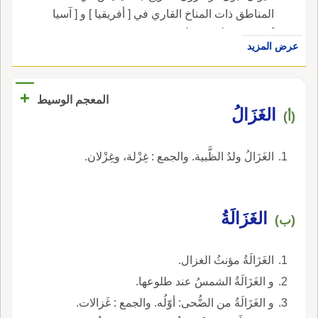
المناطق ذات المناخ القاري في [ أفريقيا ] و [ آسيا
]، جمع : غزلان وغزلة.
عرض المزيد
+
المعجم الوسيط
الغَزَالُ
(أ)
الغَزَالُ ولدُ الظَّبية. والجمع : غِزْلة، وغِزْلان.
الغَزَالَةُ
(ب)
الغَزَالَةُ مؤنثُ الغزال.
و الغَزَالَةُ الشمسُ عند طلوعها.
و الغَزَالَةُ من الضُّحى: أوّلُه. والجمع : غَزالات.