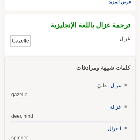
عرض المزيد
الحجَّاج، وفي رواية أخرى هلاّ برزت الى غزالة في
الوغى) وغَزالُ شَعْبانَ: ضربٌ من الجنادب.
ترجمة غزال باللغة الإنجليزية
غزال
Gazelle
كلمات شبيهة ومرادفات
غزال
, ظبيّ
gazelle
غزالة
deer, hind
الغزال
spinner