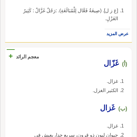
[غ ز ل]. (صِيغَةُ فَعَّال لِلْمُبَالَغَةِ). :رَجُلٌ غَزَّالٌ : كَثِيرُ
الغَزْلِ.
عرض المزيد
+
معجم الرائد
غَزّال
(أ)
غزال.
الكثير الغزل.
غَزال
(ب)
غزال.
حيوان لبون ذو قرون، سريع جدا، يعيش في