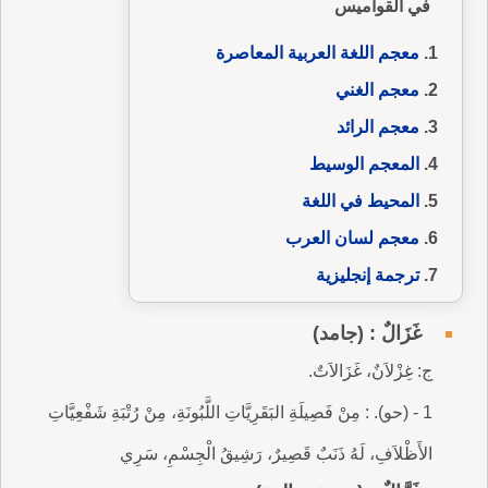
في القواميس
معجم اللغة العربية المعاصرة
معجم الغني
معجم الرائد
المعجم الوسيط
المحيط في اللغة
معجم لسان العرب
ترجمة إنجليزية
غَزَالٌ : (جامد)
ج: غِزْلاَنٌ، غَزَالاَتٌ.
1 - (حو). : مِنْ فَصِيلَةِ البَقَرِيَّاتِ اللَّبُونَةِ، مِنْ رُتْبَةِ شَفْعِيَّاتِ
الأَظْلاَفِ، لَهُ ذَنَبٌ قَصِيرٌ، رَشِيقُ الْجِسْمِ، سَرِي