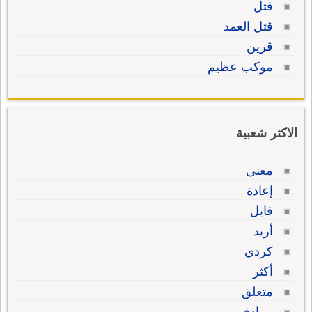
قتل
قتل العمد
قرين
موكب عظيم
الاكثر شعبية
معنى
إعادة
قابل
أريد
كردي
أكثر
متعلق