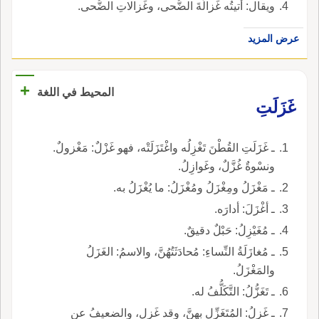
ويقال: أَتيتُه غَزالَةَ الضُّحى، وغَزالاتِ الضُّحى.
عرض المزيد
+
المحيط في اللغة
غَزَلَتِ
ـ غَزَلَتِ القُطْنَ تَغْزِلُه واغْتَزَلَتْه، فهو غَزْلٌ: مَغْزولٌ.
ونسْوةٌ غُزَّلٌ، وغَوازِلُ.
ـ مَغْزَلُ ومِغْزَلُ ومُغْزَلُ: ما يُغْزَلُ به.
ـ أغْزَلَ: أدارَه.
ـ مُغَيْزِلُ: حَبْلٌ دقيقٌ.
ـ مُغازَلَةُ النِّساءِ: مُحادَثَتُهُنَّ، والاسمُ: الغَزَلُ
والمَغْزَلُ.
ـ تَغَزُّلُ: التَّكَلُّفُ له.
ـ غَزِلُ: المُتَغَزِّل بهنَّ، وقد غَزِل، والضعيفُ عن