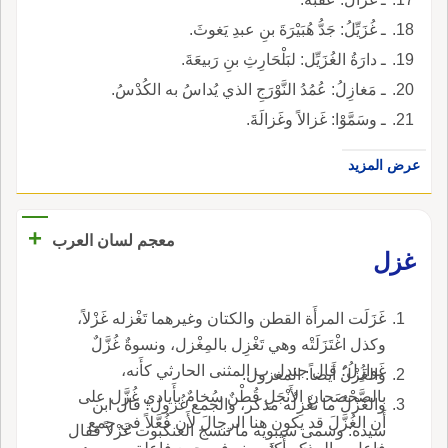
ـ غُزَيِّلُ: جَدُّ هُبَيْرَةَ بنِ عبدِ يَغوثَ.
ـ دارَةُ الغُزَيِّل: لبَلْحَارِثِ بنِ رَبيعَةَ.
ـ مَغازِلُ: عُمُدُ النَّوْرَجِ الذي يُداسُ به الكُدْسُ.
ـ وسَمَّوْا: غَزالاً وغَزالَةَ.
عرض المزيد
+
معجم لسان العرب
غزل
غَزَلَت المرأَة القطن والكتان وغيرهما تَغْزله غَزْلاً،
وكذل اغْتَزَلَتْه وهي تَغْزِل بالمِغْزل، ونسوةٌ غُزَّلٌ
غَوازُِلُ؛ قال جندل ب المثنى الحارثي كأَنه،
والغَزْلُ أَيضاً: المغزول.
بالصَّحْصَحانِ الأَنْجَلِ قُطْنٌ سُخامٌ بأَيادي غُزَّل على
والغَزْلُ ما تغْزِلُه مذكر، والجمع غُزول؛ قال ابن
أَن الغُزَّلَ قد يكون هنا الرجالَ لأَن فُعَّلاً في جمع
سيده: وسمى سيبويه ما تنسج العنكبوت غَزْلاً فقال