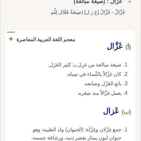
غَزَّالٌ : (صيغة مبالغة)
غَزَّالٌ - غَزَّالٌ [غ ز ل] (صِيغَةُ فَعَّال لِلْم
+
معجم اللغة العربية المعاصرة
غَزَّال
(أ)
صيغة مبالغة من غزِلَ بـ: كثير الغَزَل.
كان غزَّالاً بالنِّساء في صِباه.
بائع الغَزْل وصانعه.
يعمل غزَّالاً منذ صِغَره.
غَزال
(ب)
جمع غِزْلان وغِزْلَة: (الحيوان) ولد الظبية، وهو
حيوان لبون يمتاز بقصر ذنبه، ورشاقة جسمه،