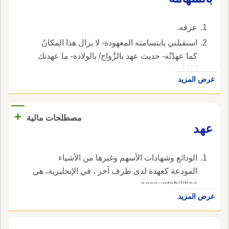
عرفه.
استقبلني بابتسامته المعهودة- لا يزال هذا المكانُ
كما عهدْتُه- حديث عهد بالزَّواج/ بالولادة- ما عهدتك
كاذِبًا- عهدي به قريب.
عرض المزيد
+
مصطلحات مالية
عهد
الودائع وشهادات الأسهم وغيرها من الأشياء
المودعة كعهدة لدى طرف آخر ، في الإنجليزية، هي
accountabilities.
عرض المزيد