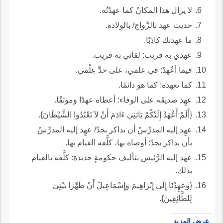
لا يزال هذا المكانُ كما عهدْتُه.
حديث عهد بالزَّواج/ بالولادة.
ما عهدتك كاذِبًا.
عهدي به قريب: لقائي به قريب.
فيما أعْهدُ: في علمي، على حدِّ عِلْمي.
كما نعهده: كما هو دائمًا.
عهِد صديقَه على الوفاء: أعطاه عهدًا وموثقًا.
{أَلَمْ أَعْهَدْ إِلَيْكُمْ يَابَنِي ءَادَمَ أَنْ لاَ تَعْبُدُوا الشَّيْطَانَ}.
عهِد إليه المدرِّسُ أن يذاكر بجدّ/ عهِد إليه المدرِّسُ
بأن يذاكر بجدّ: أوصاه بها، كلَّفه القيام بها.
عهد إليه الرَّئيس بتأليف حكومةٍ جديدة: كلَّفه بالقيام
بذلك.
{وَعَهِدْنَا إِلَى إِبْرَاهِيمَ وَإِسْمَاعِيلَ أَنْ طَهِّرَا بَيْتِيَ
لِلطَّائِفِينَ}.
عرض المزيد