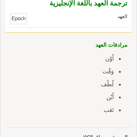
ترجمة العهد باللغة الإنجليزية
العهد
Epoch
مرادفات العهد
أَوْن
وَقْت
لُطْف
أَيْن
تَعَب