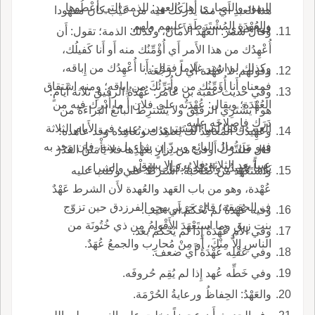
اليهود والنصارى أَهلَ العهدِ: للذمة التي أُعْطُوها
هذا العبدِ أَي مما يدركُك فيه من عَيْب كان معهودا
والعُهْدَة المُشْتَرَطَةِ عليهم ولهم.
فيه عندي.
وقال شمر: العَهْد الأَمانُ، وكذلك الذمة؛ تقول: أَن
أُعْهِدُك من هذا الأَمر أَي أُؤْمِّنُك منه أَو أَنا كَفيلُك،
وكذلك لو اشتر غلاماً فقال: أَنا أُعْهِدُك من إِباقه،
وقولهم: لا عُهْدَة أَي ل رَجْعَة.
فمعناه أَنا أُؤَمِّنُك من وأُبَرِّئُكَ من إِباقه؛ ومنه اشتقاق
وفي حديث عقبة بن عامر: عُهْدَةُ الرقيقِ ثلاثة أَيامٍ؛
العُهْدَة؛ ويقال: عُهْدَتُه على فلان أَ ما أُدْرِك فيه من
هو أَ يَشْتَرِي الرقيقَ ولا يَشْترِطَ البائعُ البَراءَةَ من
دَرَكٍ فإِصلاحه عليه.
العيب، فما أَصا المشترى من عيب في الأَيام الثلاثة
وعَهِيدُك المُعاهِدُ لك يُعاهِدُك وتُعاهِدُه وقد عاهده؛
فهو من مال البائع ويردّ إِن شاء بل بينة، فإِن وجد به
قال فَلَلتُّرْكُ أَوفى من نِزارٍ بعَهْدِها فلا يَأْمَنَنَّ الغَدْرَ
عيباً بعد الثلاثة فلا يرد إِلا ببينة.
يَوْماً عَهِيدُه والعُهْدةُ: كتاب الحِلْفِ والشراءِ.
واستَعْهَدَ من صاحبه: اشترط علي وكتب عليه
عُهْدة، وهو من باب العَهد والعُهدة لأَن الشرط عَهْدٌ
ف الحقيقة؛ قال جرير يهجو الفرزدق حين تزوّج
وفيه عُهْدَةٌ لم تُحْكَمْ أَي عيب.
بنت زِيقٍ وما استَعْهَدَ الأَقْوامُ مِن ذي خُتُونَة من
وفي الأَم عُهْدَةٌ إِذا لم يُحْكَمْ بعد.
الناسِ إِلاَّ مِنْكَ، أَو مِنْ مُحارِب والجمعُ عُهَدٌ.
وفي عَقْلِه عُهْدَةٌ أَي ضعف.
وفي خَطِّه عُهد إِذا لم يُقِم حُروفَه.
والعَهْدُ: الحِفاظُ ورعايةُ الحُرْمَة.