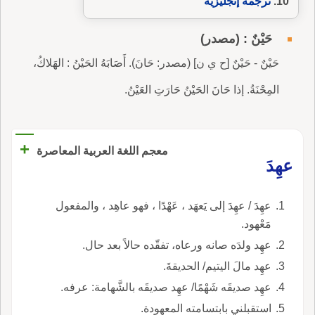
ترجمة إنجليزية
حَيْنٌ : (مصدر)
حَيْنٌ - حَيْنٌ [ح ي ن] (مصدر: حَانَ). أَصَابَهُ الحَيْنُ : الهَلاكُ،
المِحْنَةُ. إذا حَانَ الحَيْنُ حَارَتِ العَيْنُ.
+
معجم اللغة العربية المعاصرة
عهِدَ
عهِدَ / عهِدَ إلى يَعهَد ، عَهْدًا ، فهو عاهِد ، والمفعول
مَعْهود.
عهِد ولدَه صانه ورعاه، تفقّده حالاً بعد حال.
عهِد مالَ اليتيم/ الحديقةَ.
عهِد صديقَه شَهْمًا/ عهِد صديقَه بالشَّهامة: عرفه.
استقبلني بابتسامته المعهودة.