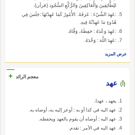
للِطَّائِفِينَ وَالْعَاكِفِينَ وَالرُّكَّعِ السُّجُود (ِقرآن).
:عَهِدَ الشَّيْءَ : عَرَفَهُ. :الأُمُورُ كَمَا عَهِدْتَهَا :جَلَسَ فِي
هُدُوءٍ مَا عَهِدْتُهُ فِيهِ.
:عَهِدَ وَعْدَهُ : حَفِظَهُ، وَفَّاهُ.
:عَهِدَ اللَّهَ : وَحَّدَهُ.
عرض المزيد
+
معجم الرائد
عهد
(أ)
يعهد ، عهدا.
عهد اليه في كذا أو به : أوعز إليه به، أوصاه به.
عهد اليه : أوصاه أن يقوم بالعهد ويحفظه.
عهد اليه في الأمر : تقدم.