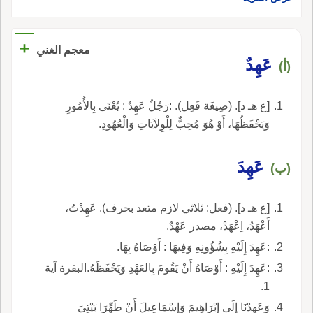
+
معجم الغني
عَهِدٌ
(أ)
[ع هـ د]. (صِيغَة فَعِل). :رَجُلٌ عَهِدٌ : يُعْنَى بِالأُمُورِ
وَيَحْفَظُهَا، أَوْ هُوَ مُحِبٌّ لِلْوِلاَيَاتِ وَالْعُهُودِ.
عَهِدَ
(ب)
[ع هـ د]. (فعل: ثلاثي لازم متعد بحرف). عَهِدْتُ،
أَعْهَدُ، اِعْهَدْ، مصدر عَهْدٌ.
:عَهِدَ إِلَيْهِ بِشُؤُونِهِ وَفِيهَا : أَوْصَاهُ بِهَا.
:عَهِدَ إِلَيْهِ : أَوْصَاهُ أَنْ يَقُومَ بِالعَهْدِ وَيَحْفَظَهُ.البقرة آية
1.
وَعَهِدْنَا إِلَى إِبْرَاهِيمَ وَإِسْمَاعِيلَ أَنْ طَهِّرَا بَيْتِيَ