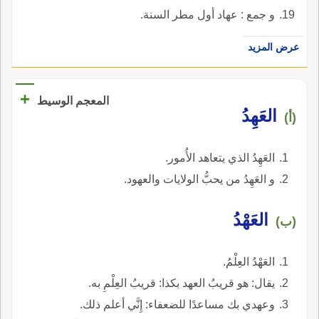
و جمع : عهاد أول مطر السنة.
عرض المزيد
+
المعجم الوسيط
العَهِدُ
(أ)
العَهِدُ الذي يتعاهد الأُمور.
و العَهِدُ من يحبُّ الولايات والعهود.
العَهْدُ
(ب)
العَهْدُ العِلْمُ.
يقال: هو قريبُ العهد بكذا: قريبُ العِلْمِ به.
وعهدي بك مساعدًا للضعفاء: إِنَّي أعلم ذلك.