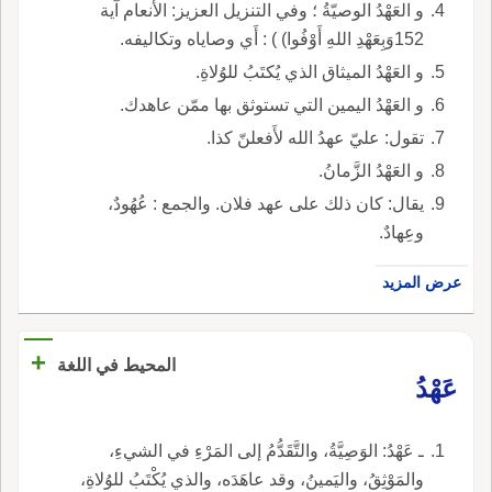
و العَهْدُ الوصيّةُ ؛ وفي التنزيل العزيز: الأنعام آية
152وَبِعَهْدِ اللهِ أَوْفُوا) ) : أَي وصاياه وتكاليفه.
و العَهْدُ الميثاق الذي يُكتَبُ للوُلاةِ.
و العَهْدُ اليمين التي تستوثق بها ممّن عاهدك.
تقول: عليّ عهدُ الله لأَفعلنّ كذا.
و العَهْدُ الزَّمانُ.
يقال: كان ذلك على عهد فلان. والجمع : عُهُودٌ،
وعِهادٌ.
عرض المزيد
+
المحيط في اللغة
عَهْدُ
ـ عَهْدُ: الوَصِيَّةُ، والتَّقَدُّمُ إلى المَرْءِ في الشيءِ،
والمَوْثِقُ، واليَمينُ، وقد عاهَدَه، والذي يُكْتَبُ للوُلاةِ،