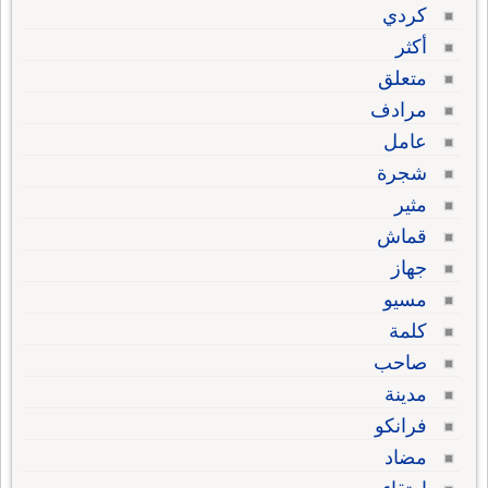
كردي
أكثر
متعلق
مرادف
عامل
شجرة
مثير
قماش
جهاز
مسيو
كلمة
صاحب
مدينة
فرانكو
مضاد