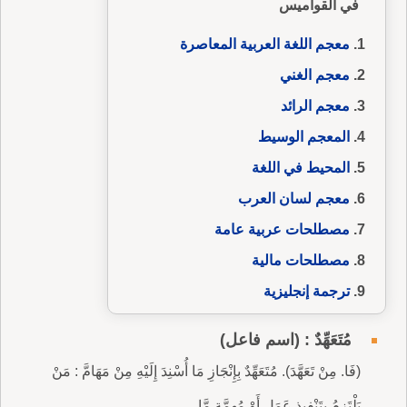
في القواميس
معجم اللغة العربية المعاصرة
معجم الغني
معجم الرائد
المعجم الوسيط
المحيط في اللغة
معجم لسان العرب
مصطلحات عربية عامة
مصطلحات مالية
ترجمة إنجليزية
مُتَعَهِّدٌ : (اسم فاعل)
(فَا. مِنْ تَعَهَّدَ). مُتَعَهِّدٌ بِإِنْجَازِ مَا أُسْنِدَ إِلَيْهِ مِنْ مَهَامَّ : مَنْ
يَلْتَزِمُ بِتَنْفِيذِ عَمَلٍ أَوْ مُهِمَّةٍ مَّا.