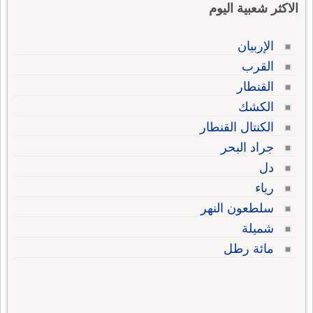
الاكثر شعبية اليوم
الإربيان
القرب
القنطار
الكشك
الكنتال القنطار
جراد البحر
دل
رياء
سلطعون النهر
شميلة
مائة رطل