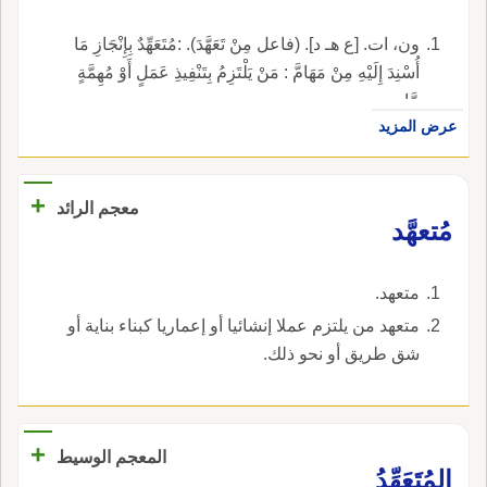
ون، ات. [ع هـ د]. (فاعل مِنْ تَعَهَّدَ). :مُتَعَهِّدٌ بِإِنْجَازِ مَا
أُسْنِدَ إِلَيْهِ مِنْ مَهَامَّ : مَنْ يَلْتَزِمُ بِتَنْفِيذِ عَمَلٍ أَوْ مُهِمَّةٍ
مَّا.
عرض المزيد
+
معجم الرائد
مُتعهَّد
متعهد.
متعهد من يلتزم عملا إنشائيا أو إعماريا كبناء بناية أو
شق طريق أو نحو ذلك.
+
المعجم الوسيط
المُتَعَهِّدُ