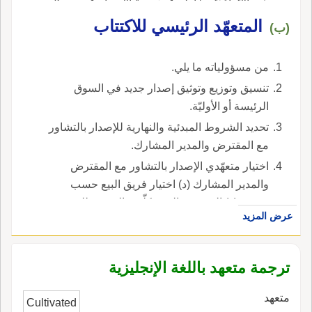
هذه الإتفاقيّة مخاطر عجز جهة الإصدار عن بيع كلّ
الإصدار ولكنها تزيد من مخاطر بنوك الاستثمار
المتعهّد الرئيسي للاكتتاب
(ب)
الموقّعة على هذه الإتّفاقية ، في الإنجليزية، هي
standby underwriting agreement.
من مسؤولياته ما يلي.
تنسيق وتوزيع وتوثيق إصدار جديد في السوق
الرئيسة أو الأوليّة.
تحديد الشروط المبدئية والنهارية للإصدار بالتشاور
مع المقترض والمدير المشارك.
اختيار متعهّدي الإصدار بالتشاور مع المقترض
والمدير المشارك (د) اختيار فريق البيع حسب
تقديره (ه) المصرف الذي يكلّف بالترتيب للقرض
عرض المزيد
والإعداد له. ، في الإنجليزية، هي leading
underwriter.
ترجمة متعهد باللغة الإنجليزية
متعهد
Cultivated