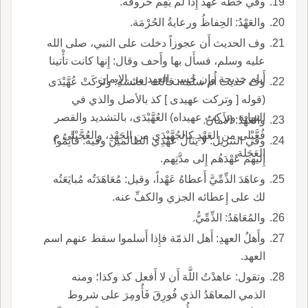
وفي خَطِّه عُهد إِذا لم يُقِم حُروفَه.
والعَهْدُ: الحِفاظُ ورعايةُ الحُرْمَة.
وف الحديث أَن عجوزاً دخلت على النبي، صلى الله
عليه وسلم، فسأَل بها وأَحف وقال: إِنها كانت تأْتينا
أَيام خديجة وإِن حُسن العهد من الإِيمان.
وف حديث أُم سلمة: قالت لعائشة: وتَرَكَتْ عُهَّيْدَى
(قوله [ وتركت عهيدى ] كذ بالأصل والذي في
النهاية وتركت عهيداه) العُهَّيْدَى، بالتشديد والقصر
والعَهْدُ: الأَمانُ.
فُعَّيْلى من العَهْدِ كالجُهَّيْدَى من الجَهْدِ، والعُجَّيْلى م
وفي التنزيل: لا يَنَالُ عَهْدِي الظالمين وفيه: فأَتِمُّوا
العَجَلة.
إِليهم عَهْدَهُم إِلى مدَّتِهم.
وعاهَدَ الذِّمِّيَّ أَعطاهُ عَهْداً، وقيل: مُعَاهَدَتُه مُبايَعَتُه
لك على إِعطائه الجزي والكفِّ عنه.
والمُعَاهَدُ: الذِّمِّيُّ.
وأَهلُ العهدِ: أَهل الذمّة فإِذا أَسلموا سقط عنهم اسم
العهد.
وتقول: عاهدْتُ اللَّهَ أَن لا أَفعل كذ وكذا؛ ومنه
الذمي المعاهَدُ الذي فُورِقَ فَأُومِرَ على شروط