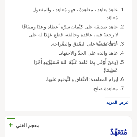
عاهدَ يعاهد ، معاهدةً ، فهو مُعاهِد ، والمفعول
مُعاهَد.
عاهدَ صديقَه على كِتْمان سِرِّه أعطاه وعدًا وميثاقًا
لا رجعةَ فيه، عاقده وحالفه، قطع عَهْدًا له على
كتمان سرِّه.
عاهد نفسه على الصِّدق والصَّراحة.
عاهد والدَه على الجدِّ والاجتهاد.
{وَمَنْ أَوْفَى بِمَا عَاهَدَ عَلَيْهُ اللهَ فَسَيُؤْتِيهِ أَجْرًا
عَظِيمًا}.
إبرام المعاهدة: الاتِّفاق والتَّوقيع عليها.
معاهدة صلح.
عرض المزيد
+
معجم الغني
مُتَعَهِّدٌ