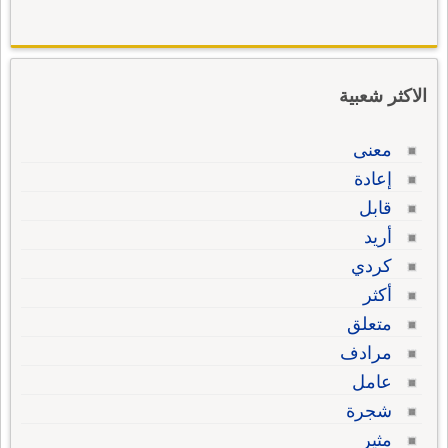
الاكثر شعبية
معنى
إعادة
قابل
أريد
كردي
أكثر
متعلق
مرادف
عامل
شجرة
مثير