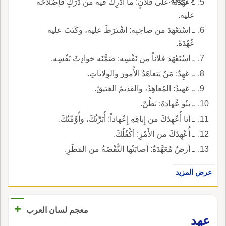
ـ عُهْدَتُه على فُلانٍ: ما أُدْرِكَ فيه من دَرَكٍ فإصْلاحُه
عليه.
ـ اسْتَعْهَدَ من صاحِبِه: اشْتَرَطَ عليه، وكَتَبَ عليه
عُهْدَةً.
ـ اسْتَعْهَدَ فلاناً من نَفْسِه: ضَمَّنَه حَوادِثَ نَفْسِه.
ـ عَهِدٌ: مَنْ يَتعاهَدُ الأُمورَ والوِلاياتِ.
ـ عَهيدُ: المُعاهِدُ، والقديمُ العَتيقُ.
ـ بنُو عُهادَةَ: بَطْنٌ.
ـ أنا أُعْهِدُكَ من إِباقِهِ إِعْهاداً: أُبَرِّئُكَ، وأُؤَمِّنُكَ.
ـ أُعْهِدُكَ من الأَمْرِ: أكْفُلُكَ.
ـ أرضٌ مُعَهَّدَةٌ: أصابَتْها النُّفْضَةُ من المَطَرِ.
عرض المزيد
+
معجم لسان العرب
عهد