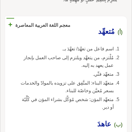
+
معجم اللغة العربية المعاصرة
مُتعهِّد
(أ)
اسم فاعل من تعهَّدَ/ تعهَّدَ بـ.
مُلْتزم، من يتعهَّد ويلتزم إلى صاحب العمل بإنجاز
عمل يعهد به إليه.
متعهِّد فنِّي.
متعهِّد البناء: المتَّفِق على تزويده بالموادّ والخدمات
بسعر مُعيَّن وخاصّة للبناء.
متعهِّد المؤن: شخص مُوَكَّل بشراء المؤن في كُلِّيّة
أو دير.
عاهدَ
(ب)