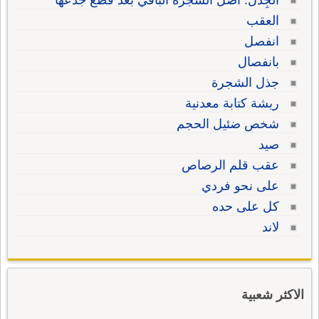
الجِذْل: أصل الشجرة الباقي بعد قطع جذعها
العقب
انفصل
بانفصال
جذل الشجرة
ريشة كتابة معدنية
شخص ضئيل الحجم
صيد
عقب قلم الرصاص
على نحو فردي
كل على حده
لاند
الاكثر شعبية