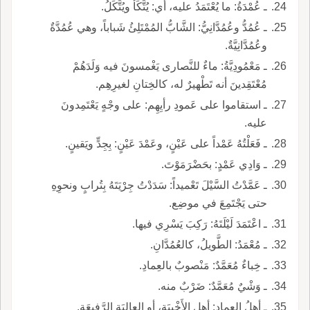
ـ عُمْدَةُ: ما يُعْتَمَدُ عليه، أي: يُتَّكَأُ ويُتَّكَلُ.
ـ عُمُدُّ وعُمُدَّانِيُّ: الشَّابُّ المُمْتَلِئُ شَباباً، وهي عُمُدَّةٌ
وعُمُدَّانِيَّةٌ.
ـ مَعْمُودِيَّةُ: ماءٌ للنَّصارى يَغْمسونَ فيه وَلَدَهُمْ
مُعْتَقِدينَ أنه تَطْهيرٌ له، كالخِتانِ لغيرِهِم.
ـ استقاموا على عَمودِ رأيِهِم: على وجْهٍ يَعْتَمِدونَ
عليه.
ـ فَعَلْتُهُ عَمْداً على عَيْنٍ، وعَمْدَ عَيْنٍ: بِجِدٍّ ويَقينٍ.
ـ وَادِي عَمْدٍ: بحَضْرَمَوْتَ.
ـ عَمَّدْتُ السَّيْلَ تَعْميداً: سَدَدْتُ جِرْيَتَهُ بِتُرابٍ ونحوِهِ
حتى يَجْتَمِعَ في موضِع.
ـ اعْتَمَدَ لَيْلَتَهُ: رَكِبَ يَسْرِي فيها.
ـ مُعْمَدُ: الطَّويلُ، كالعُمُدَّانِ.
ـ خِباءٌ مُعَمَّدٌ: مَنْصوبٌ بالعِمادِ.
ـ وَشْيٌ مُعَمَّدٌ: ضَرْبٌ منه.
ـ أهلُ العِمادِ: أهل الأَخْبِيَةِ، أو العالِيَةِ الرَّفيعَةِ.