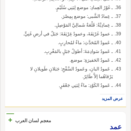
ـ غَوْرُ العِمادِ: موضع لِبَنِي سُلَيْمٍ.
ـ عِمادُ الشَّبى: موضع بِمِصْرَ.
ـ عِمادِيَّةُ: قَلْعَةٌ شَمالِيَّ المَوْصِلِ.
ـ عمودُ غَرْيَفَةَ، وعمودُ غِرْيَفَةَ: جَبَلٌ في أرضِ غَنِيٍّ.
ـ عَمودُ المُحَدَّثِ: ماءٌ لمُحارِبٍ.
ـ عَمودُ سَوادِمَةَ: أطوَلُ جَبَلٍ بالمَغْرِبِ.
ـ عَمودُ الحَفيرَةِ: موضع.
ـ عَمودُ البانِ، وعَمودُ السَّفْحِ: جَبَلانِ طَويلانِ لا
يَرْقاهُما إلاَّ طَائِرٌ.
ـ عَمودُ الكَوْدِ: ماءٌ لِبَنِي جَعْفَرٍ.
عرض المزيد
+
معجم لسان العرب
عمد