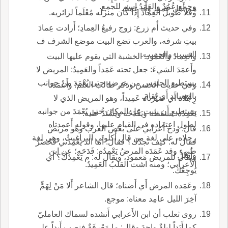
وجمع عُمُدٌ والعَمَدُ اسم للجمع.
هم أَهل عَمود وأَه عِماد.
وفلا طويلُ العِماد إِذا كان منزله مُعْلَماً لزائريه.
وفي حديث أُم زرع: زوج رفيعُ العِمادِ؛ أَرادت عِمادَ
بيتِ شرفه، والعرب تضع البيت موضع الشرف ف
النسب والحسب.
والعِمادُ والعَمُود: الخشبة التي يقوم عليها البيت
وأَعمَدَ الشيءَ: جعل تحته عَمَداً والعَمِيدُ: المريض لا
يستطيع الجلوس من مرضه حتى يُعْمَدَ من جوانب
وفي حديث الحسن وذكر طالب العلم: وأَعْمَدَتا
بالوَسائد أَي يُقامَ.
رِجْلاه أَي صَيَّرَتاه عَمِيداً، وهو المريض الذي لا
يستطيع أَن يثبت عل المكان حتى يُعْمَدَ من جوانبه
يَعْمِدُه: يسقطه ويَفْدَحُه ويَشْتَدُّ عليه.
لطول اعتماده في القيام عليها، وقوله أَعمدتاه
قال: ودخ أَعرابي على بعض العرب وهو مريض
رجلاه، على لغة من قال أَكلوني البراغيثُ، وهي لغة
فقال له: كيف تَجدُك؟ فقال: أَما الذ يَعْمِدُني فَحُصْرٌ
طيء وقد عَمَدَه المرضُ يَعْمِدُه: فَدَحَه؛ عن ابن
وأُسْرٌ.
ويقال للمريض مَعمود، ويقال له: م يَعْمِدُكَ؟ أَي
الأَعرابي؛ ومنه اشت القلبُ العَمِيدُ.
يُوجِعُك.
وعَمَده المرض أَي أَضناه؛ قال الشاعر أَلا مَنْ لِهَمٍّ
آخِرَ الليل عامِد معناه: موجع.
روى ثعلب أن ابن الأَعرابي أَنشده لسماك العامليّ
كما أَبَداً ليلةٌ واحِدَ وقال: ما مَعْرِفَةٌ فنصب أَبداً على