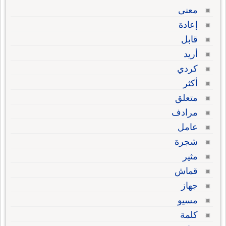
معنى
إعادة
قابل
أريد
كردي
أكثر
متعلق
مرادف
عامل
شجرة
مثير
قماش
جهاز
مسيو
كلمة