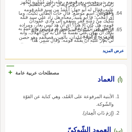
يوم بدر وهو صريع، فوضع رجله على مُذَمَّرِهِ لِيُجْهِز
رئيس العسكر وه الزُّوَيْرُ ويقال لرِجْلَي الظليم:
عليه، فقال له أَبو جهل: أَعْمَدُ من سيد قتله قومه
عَمودانِ.
وعَمُودانُ: اسم موضع؛ قال حات الطائي بَكَيْتَ، وما
أَي أَعْجَبُ؛ قا أَبو عبيد: معناه هل زاد على سيد قتله
يُبْكِيكَ مِنْ دِمْنَةٍ قَفْرِ بِسُقفٍ إِلى وادي عَمُودانَ
قومه، هل كان إِلا هذا؟ أَي أَن هذ ليس بعار، ومراده
فالغَمْرِ ابن بُزُرج: يقال: جَلِسَ به وعَرِسَ به وعَمِدَ به
ابن المظفر: عُمْدانُ اسم جبل أَو موضع؛ قال
بذلك أَن يهوّن على نفسه ما حل به من الهلاك، وأَنه
ولَزِبَ به إِذ لَزِمَه.
الأَزهري: أُراه أَرا غُمْدان، بالغين، فصحَّفه وهو حصن
لي بعار عليه أَن يقتله قومه؛ وقال شمر: هذا
في رأْس جبل باليمن معروف وكان لآل ذ يزن؛ قال
استفهام أَي أَعجب من رجل قتل قومه؛ قال
عرض المزيد
الأَزهري: وهذا تصحيف كتصحيفه يوم بُعاث وهو من
الأَزهري: كأَن الأَصل أَأَعْمَدُ من سيد فخففت إِحد
مشاهير أيا العرب أَخرجه في الغين وصحفه.
الهمزتين؛ وقال ابن مَيَّادة ونسبه الأَزهري لابن
+
مقبل تُقَدَّمُ قَيْسٌ كلَّ يومِ كَرِيهَةٍ ويُثْنى عليها في
مصطلحات عربية عامة
العماد
الرَّخاءِ ذُنوبُه وأَعْمَدُ مِنْ قومٍ كفَاهُمْ أَخوهُم صِدامَ
(أ)
الأَعادِي، حيثُ فُلَّتْ نُيُوبُه يقول: هل زدنا على أَن
كَفَينَا إخوتنا والمُعْمَدُ والعُمُدُّ والعُمُدَّات والعُمَدَّانيُّ:
الأبنية المرفوعة على العُمُد، وهي كناية عن القوّة
الشابُّ الممتل شباباً، وقيل هو الضخم الطويل،
والشّوكة.
والأُنثى من كل ذلك بالهاء، والجم العُمَدَّانِيُّونَ.
{إِرَمَ ذَاتِ الْعِمَادِ}.
العمود الشّوكيّ
(ب)