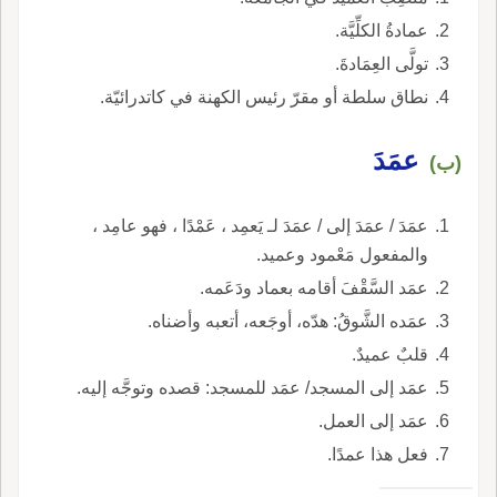
عمادةُ الكلِّيَّة.
تولَّى العِمَادةَ.
نطاق سلطة أو مقرّ رئيس الكهنة في كاتدرائيّة.
عمَدَ
(ب)
عمَدَ / عمَدَ إلى / عمَدَ لـ يَعمِد ، عَمْدًا ، فهو عامِد ،
والمفعول مَعْمود وعميد.
عمَد السَّقْفَ أقامه بعماد ودَعَمه.
عمَده الشَّوقُ: هدّه، أوجَعه، أتعبه وأضناه.
قلبٌ عميدٌ.
عمَد إلى المسجد/ عمَد للمسجد: قصده وتوجَّه إليه.
عمَد إلى العمل.
فعل هذا عمدًا.