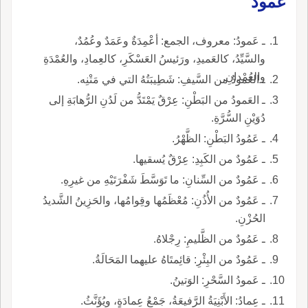
عَمودُ
ـ عَمودُ: معروف، الجمع: أعْمِدَةٌ وعَمَدٌ وعُمُدٌ،
والسَّيِّدُ، كالعَميدِ، ورَئيسُ العَسْكَرِ، كالعِمادِ، والعُمْدَةِ
والعُمْدانِ.
ـ العَمودُ من السَّيفِ: شَطِيبَتُهُ التي في مَتْنِه.
ـ العَمودُ من البَطْنِ: عِرْقٌ يَمْتَدُّ من لَدُنِ الرُّهابَةِ إلى
دُوَيْنِ السُّرَّةِ.
ـ عَمُودُ البَطْنِ: الظَّهْرُ.
ـ عَمُودٌ من الكَبِدِ: عِرْقٌ يُسقيها.
ـ عَمُودٌ من السِّنانِ: ما تَوَسَّطَ شَفْرَتَيْهِ من غيرِهِ.
ـ عَمُودٌ من الأُذُنِ: مُعْظَمُها وقِوامُها، والحَزِينُ الشَّديدُ
الحُزْنِ.
ـ عَمُودٌ من الظَّليمِ: رِجْلاهُ.
ـ عَمُودٌ من البِئْرِ: قائِمتَاهُ عليهما المَحَالَةُ.
ـ عَمودُ السَّحْرِ: الوَتينُ.
ـ عِمادُ: الأَبْنِيَةُ الرَّفيعَةُ، جَمْعُ عِمادَةٍ، ويُؤَنَّثُ.