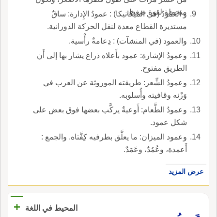
متحملة لقوة ضغط.
و العَمُودُ (في الميكانيكا) : عمودُ الإِدارة: ساقٌ
مستديرة القطاع معدة لنقل الحركة الدورانية.
والعمود (في المنشآت) : دِعامةٌ رأْسية.
وعمودُ الإشارة: عمود بأَعلاه ذراع يشار بها إلى أَن
الطريق مفتوح.
وعمودُ الشِّعر: طريقته الموروثة عن العرب في
وَزْنه وقافيته وأُسلوبه.
وعمودُ الطَّعام: أَوعيةٌ يركَّب بعضها فوق بعض على
شكل عمود.
وعمود الميزان: ما يعلَّق بطرفيه كِفَّتاه. والجمع :
أَعمدة، وعُمُدٌ، وعَمَدٌ.
عرض المزيد
+
المحيط في اللغة