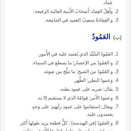
عِماد.
وأَهلُ العِماد: أَصحابُ الأَبنية العالية الرفيعة.
و العِمَادَةُ منصِبُ العميد في الجامعة.
العَمُودُ
(ب)
العَمُودُ السَّيِّد الذي يُعتمد عليه في الأُمور.
و العَمُودُ من الإعصار: ما يسطع في السماء.
و العَمُودُ من الصبح: ما تبلَّج من ضوئه.
وعمودُ البطن: الظَّهر.
يقال: ضربه على عمود بطنه.
وعمودُ الأَمر: قِوامُهُ الذي لا يستقيم إلا به.
ويقال: استقاموا على عمود رأيهم: على وجهٍ
يعتمدون عليه.
و العَمُودُ (في الهندسة) : كلُّ قطعة يزيد طولها أَكثر
من عشر مرات على طول قطرها الأَصغر، وتكون