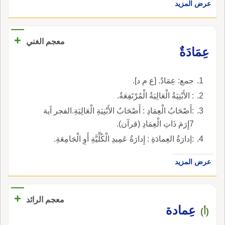
عرض المزيد
+
معجم الغني
عِمَادَةٌ
جمع: عِمَادٌ. [ع م د].
: الأَبْنِيَةُ الْعَالِيَةُ الْمُرْتَفِعَةُ.
:أَصْحَابُ الْعِمَادِ : أَصْحَابُ الأَبْنِيَةِ الْعَالِيَةِ.الفجر آية
7إِرَمَ ذَاتِ الْعِمَادِ (قرآن).
:إدارَةُ العِمادَةِ : إِدارَةُ عَمِيدِ الْكُلِّيَّةِ أَوِ الْجَامِعَةِ.
عرض المزيد
+
معجم الرائد
عِمادة
(أ)