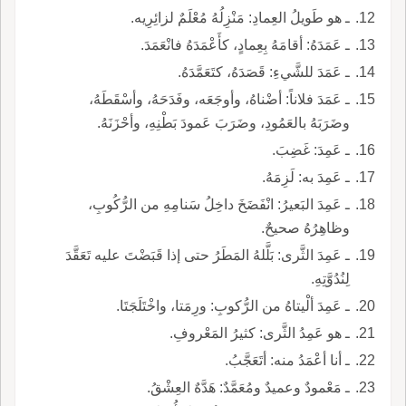
ـ هو طَويلُ العِمادِ: مَنْزِلُهُ مُعْلَمٌ لزائِرِيه.
ـ عَمَدَهُ: أقامَهُ بِعِمادٍ، كأَعْمَدَهُ فانْعَمَدَ.
ـ عَمَدَ للشَّيءِ: قَصَدَهُ، كتَعَمَّدَهُ.
ـ عَمَدَ فلاناً: أضْناهُ، وأوجَعَه، وفَدَحَهُ، وأسْقَطَهُ،
وضَرَبَهُ بالعَمُودِ، وضَرَبَ عَمودَ بَطْنِهِ، وأحْزَنَهُ.
ـ عَمِدَ: غَضِبَ.
ـ عَمِدَ به: لَزِمَهُ.
ـ عَمِدَ البَعيرُ: انْفَضَخَ داخِلُ سَنامِهِ من الرُّكُوبِ،
وظاهِرُهُ صحيحٌ.
ـ عَمِدَ الثَّرى: بَلَّلهُ المَطَرُ حتى إذا قَبَضْتَ عليه تَعَقَّدَ
لِنُدُوَّتِهِ.
ـ عَمِدَ ألْيتاهُ من الرُّكوبِ: ورِمَتا، واخْتَلَجَتَا.
ـ هو عَمِدُ الثَّرى: كثيرُ المَعْروفِ.
ـ أنا أعْمَدُ منه: أتَعَجَّبُ.
ـ مَعْمودٌ وعميدٌ ومُعَمَّدٌ: هَدَّهٌ العِشْقُ.