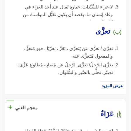
لا عزاء للسَّيِّدات: عبارة تُقال عند أخذ العزاء في
وفاة إنسان ما، بقصد أن يكون تقبُّل المواساة من
الرِّجال فقط.
تعزَّى
(ب)
تعزَّى / تعزَّى عن يَتعزَّى ، تَعَزَّ ، تعزّيًا ، فهو مُتعزٍّ ،
والمفعول مُتَعَزًّى عنه.
تعزَّى الرَّجلُ/ تعزَّى الرَّجلُ عن مُصابِه مُطاوع عَزَّى:
تصبَّر، تحلَّى بالصَّبر والسُّلوان.
عرض المزيد
+
معجم الغني
عَزَاءٌ
(أ)