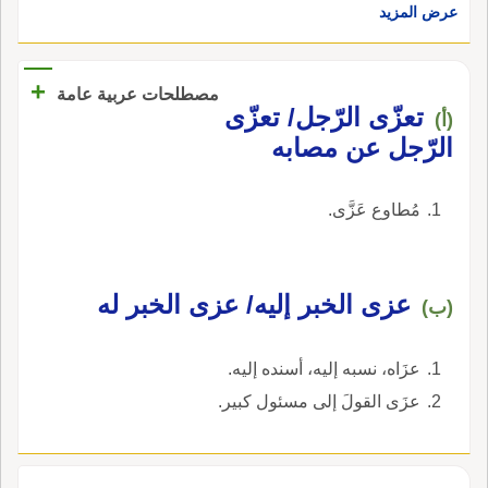
عرض المزيد
+
مصطلحات عربية عامة
تعزّى الرّجل/ تعزّى
(أ)
الرّجل عن مصابه
مُطاوع عَزَّى.
عزى الخبر إليه/ عزى الخبر له
(ب)
عزَاه، نسبه إليه، أسنده إليه.
عزَى القولَ إلى مسئول كبير.