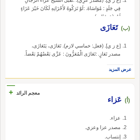
[ع ز ي]. (مصدر عَزِيَ). :تَقَبَّلَ الشَّيْخُ عَزَاءَ الرِّجَالِ
فِي جَلَدٍ : مُوَاسَاةَ. :لَوْ تَرَكُوهُ لأَحْزَانِهِ لَكَانَ خَيْرَ عَزَاءٍ
لَهُ. (ع. غلاب).
تَعَازَى
(ب)
[ع ز ي]. (فعل: خماسي لازم). تَعَازَى، يَتَعَازَى،
مصدر تَعَازٍ. :تَعَازَى الْمُعَزُّونَ : عَزَّى بَعْضُهُمْ بَعْضاً.
عرض المزيد
+
معجم الرائد
عَزاء
(أ)
عزاء.
مصدر عزا وعزي.
إنتساب.