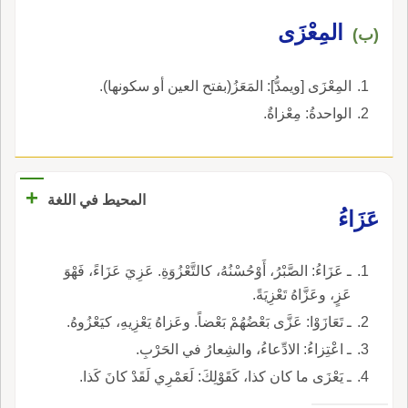
المِعْزَى
(ب)
المِعْزَى [ويمدُّ]: المَعَزُ(بفتح العين أو سكونها).
الواحدةُ: مِعْزاةٌ.
+
المحيط في اللغة
عَزَاءُ
ـ عَزَاءُ: الصَّبْرُ، أَوْحُسْنُهُ، كالتَّعْزُوَةِ. عَزِيَ عَزَاءً، فَهْوَ
عَزٍ، وعَزَّاهُ تَعْزِيَةً.
ـ تَعَازَوْا: عَزَّى بَعْضُهُمْ بَعْضاً. وعَزاهُ يَعْزِيهِ، كيَعْزُوهُ.
ـ اعْتِزاءُ: الادِّعاءُ، والشِعارُ في الحَرْبِ.
ـ يَعْزَى ما كان كذا، كَقَوْلِكَ: لَعَمْرِي لَقَدْ كانَ كَذا.