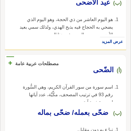
عيد الأضحى
(ب)
هو اليوم العاشر من ذي الحجة، وهو اليوم الذي
يضحي به الحجاج فيه بذبح الهدي، ولذلك سمي بعيد
الأضحى ويحرم الصوم في هذا اليوم.
عرض المزيد
+
مصطلحات عربية عامة
الضّحى
(أ)
اسم سورة من سور القرآن الكريم، وهي السُّورة
رقم 93 في ترتيب المصحف، مكِّيَّة، عدد آياتها
إحدى عشرة آية.
ضحّى بعمله/ ضحّى بماله
(ب)
تبرَّع به دون مقابل.