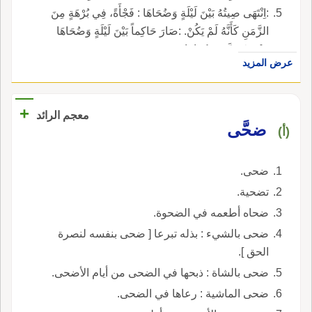
:اِنْتَهَى صِيتُهُ بَيْنَ لَيْلَةٍ وَضُحَاهَا : فَجْأَةً، فِي بُرْهَةٍ مِنَ
الزَّمَنِ كَأَنَّهُ لَمْ يَكُنْ. :صَارَ حَاكِماً بَيْنَ لَيْلَةٍ وَضُحَاهَا
:بَيْنَ عَشِيَّةٍ وَضُحَاهَا.
عرض المزيد
+
معجم الرائد
ضحَّى
(أ)
ضحى.
تضحية.
ضحاه أطعمه في الضحوة.
ضحى بالشيء : بذله تبرعا [ ضحى بنفسه لنصرة
الحق ].
ضحى بالشاة : ذبحها في الضحى من أيام الأضحى.
ضحى الماشية : رعاها في الضحى.