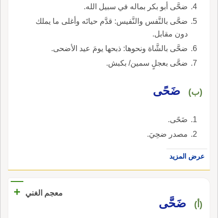
ضحَّى أبو بكر بماله في سبيل الله.
ضحَّى بالنَّفس والنَّفيس: قدَّم حياتَه وأغلى ما يملك
دون مقابل.
ضحَّى بالشَّاة ونحوها: ذبحها يومَ عيد الأضحى.
ضحَّى بعجلٍ سمين/ بكبش.
ضَحًى
(ب)
ضَحًى.
مصدر ضحِيَ.
عرض المزيد
+
معجم الغني
ضَحَّى
(أ)