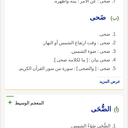
ضحى : عن الأمر : بينه وأظهره.
ضَحى
(ب)
ضحى.
ضحى : وقت ارتفاع الشمس أو النهار.
ضحى : ضوء الشمس.
ضحى بيان : [ ما لكلامه ضحى ].
ضحى : [ والضحى ] : سورة من سور القرآن الكريم.
عرض المزيد
+
المعجم الوسيط
الضُّحَى
(أ)
الضُّحَى ضَوُءُ الشمس.