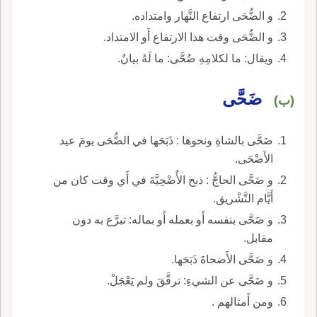
و الضُّحَى ارتفاع النَّهار وامتداده.
و الضُّحَى وقت هذا الارتفاع أَو الامتداد.
ويقال: ما لكلامِهِ ضُحَّى: ما لَهُ بيانٌ.
ضَحَّى
(ب)
ضَحَّى بالشاةِ ونحوها : ذَبَحَها في الضُّحَى يومَ عيد
الأَضْحَى.
و ضَحَّى الحاجُّ : ذبح الأُضْحِيَّةَ في أَي وقت كان من
أَيَّام التَّشْريق.
و ضَحَّى بنفسه أَو بعمله أَو بماله: تبرَّع به دون
مقابل.
و ضَحَّى الأَضحاةَ ذَبَحَها.
و ضَحَّى عن الشيءِ: ترفَّقَ ولم يَعْجَلْ.
ومن أَمثالهم .