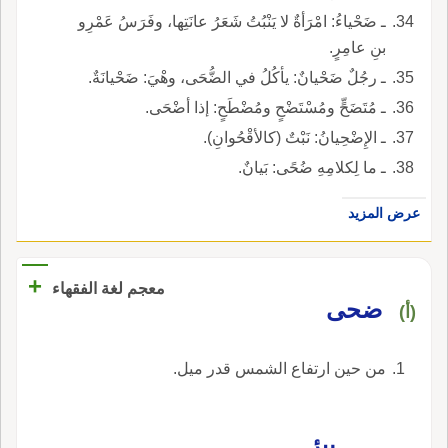
ـ ضَحْياءُ: امْرَأةٌ لا يَنْبُتُ شَعَرُ عانَتِها، وفَرَسُ عَمْرِو
بنِ عامِرٍ.
ـ رجُلٌ ضَحْيانٌ: يأكُلُ في الضُّحَى، وهْيَ: ضَحْيانَةٌ.
ـ مُتَضَحٍّ ومُسْتَضْحٍ ومُضْطَحٍ: إذا أضْحَى.
ـ الإِضْحِيانُ: نَبْتٌ (كالأقْحُوانِ).
ـ ما لِكلامِهِ ضُحًى: بَيانٌ.
عرض المزيد
+
معجم لغة الفقهاء
‏ضحى‏
(أ)
‏من حين ارتفاع الشمس قدر ميل‏.