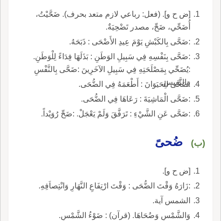
[ض ح و]. (فعل: رباعي لازم متعد بحرف). ضَحَّيْتُ،
أُضَحِّي، ضَحِّ، مصدر تَضْحِيَةٌ.
:ضَحَّى بِالكَبْشِ يَوْمَ عِيدِ الأَضْحَى : ذَبَحَهُ.
:ضَحَّى بِنَفْسِهِ فِي سَبِيلِ الوَطَنِ : بَذَلَهَا فِدَاءً لِلْوَطَنِ.
:يُضَحِّي بِمَصْلَحَتِهِ فِي سَبِيلِ الآخَرِينَ :ضَحَّى بِالنَّفْسِ
وَالنَّفِيسِ.
:ضَحَّى الحَيَوَانَ : أَطْعَمَهُ فِي الضُّحَى.
:ضَحَّى الْمَاشِيَةَ : رَعَاهَا فِي الضُّحَى.
:ضَحَّى عَنِ الشَّيْءِ : تَرَفَّقَ وَلَمْ يَعْجَلْ. :ضَحِّ رُوَيْداً.
ضُحىً
(ب)
[ض ح و].
:زَارَهُ وَقْتَ الضُّحَى : وَقْتَ ارْتِفَاعِ النَّهَارِ وَانْتِصاَفِهِ.
الشمس آية.
وَالشَّمْسِ وَضُحَاهَا. (قرآن) : ضَوْءُ الشَّمْسِ.