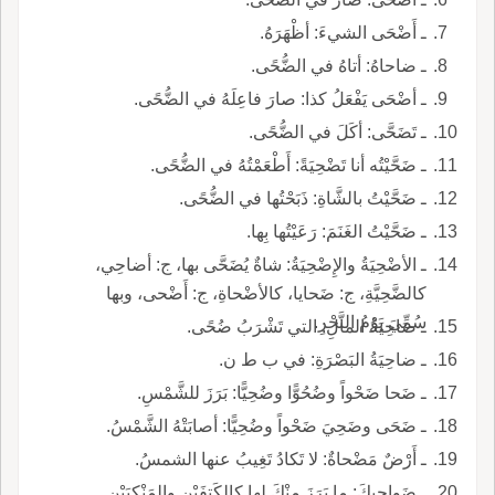
ـ أَضْحَى الشيءَ: أظْهَرَهُ.
ـ ضاحاهُ: أتاهُ في الضُّحًى.
ـ أضْحَى يَفْعَلُ كذا: صارَ فاعِلَهُ في الضُّحًى.
ـ تَضَحَّى: أكَلَ في الضُّحًى.
ـ ضَحَّيْتُه أنا تَضْحِيَةً: أَطْعَمْتُهُ في الضُّحًى.
ـ ضَحَّيْتُ بالشَّاةِ: ذَبَحْتُها في الضُّحًى.
ـ ضَحَّيْتُ الغَنَمَ: رَعَيْتُها بِها.
ـ الأضْحِيَةُ والإِضْحِيَةُ: شاةٌ يُضَحَّى بها، ج: أضاحِي،
كالضَّحِيَّةِ، ج: ضَحايا، كالأضْحاةِ، ج: أَضْحى، وبها
سُمِّيَ يَوْمُ النَّحْرِ.
ـ ضَاحِيَةُ المالِ: التي تَشْرَبُ ضُحًى.
ـ ضاحِيَةُ البَصْرَةِ: في ب ط ن.
ـ ضَحا ضَحْواً وضُحُوًّا وضُحِيًّا: بَرَزَ للشَّمْسِ.
ـ ضَحَى وضَحِيَ ضَحْواً وضُحِيًّا: أصابَتْهُ الشَّمْسُ.
ـ أَرْضٌ مَضْحاةٌ: لا تَكادُ تَغِيبُ عنها الشمسُ.
ـ ضَواحِيكَ: ما بَرَزَ مِنْكَ لها كالكَتِفَيْنِ والمَنْكِبَيْنِ.