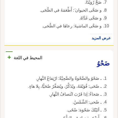
ضَحِّ رُوَيْدًا.
و ضَحَّى الحيوان َ: أَطْعَمَهُ في الضُّحَى.
و ضَحَّى غَدَّاهُ.
و ضَحَّى الماشيةَ: رعاهَا في الضُّحَى.
عرض المزيد
+
المحيط في اللغة
ضَحْوُ
ـ ضَحْوُ والضَّحْوَةُ والضَّحِيَّةُ: ارْتِفاعُ النَّهارِ.
ـ ضُحَى: فُوَيْقَهُ، ويُذَكَّرُ، ويُصَغَّرُ ضُحَيًّا، بِلا هاءٍ.
ـ ضَحاءُ: إذا قَرُبَ انْتصافُ النَّهارِ.
ـ ضُحى: الشَّمْسُ.
ـ أتَيْتُكَ ضَحْوَة: ضُحًى.
ـ أَضْحَى: صارَ في الضُّحًى.