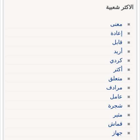
الاكثر شعبية
معنى
إعادة
قابل
أريد
كردي
أكثر
متعلق
مرادف
عامل
شجرة
مثير
قماش
جهاز