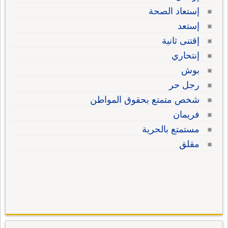
إستعاد الصحة
إستعد
إقتنى ثانية
إنتحاري
بوش
رجل حر
شخص متمتع بحقوق المواطن
فريمان
مستمتع بالحرية
مقلق