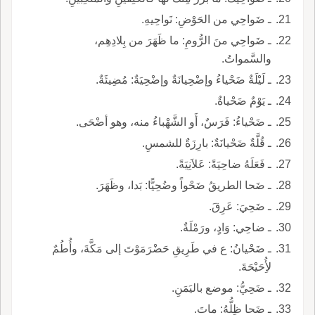
ـ ضَواحِي من الحَوْضِ: نَواحِيهِ.
ـ ضَواحِي منَ الرُّومِ: ما ظَهَرَ من بِلادِهِم،
والسَّمواتُ.
ـ لَيْلَةٌ ضَحْياءُ وإضْحِيانَةٌ وإضْحِيَةٌ: مُضِيئَةٌ.
ـ يَوْمٌ ضَحْياةٌ.
ـ ضَحْياءُ: فَرَسٌ، أَو الشَّهْباءُ منه، وهو أضْحَى.
ـ قُلَّةٌ ضَحْيانَةٌ: بارِزَةٌ للشمسِ.
ـ فَعَلَهُ ضاحِيَةً: عَلاَنِيَةً.
ـ ضَحا الطريقُ ضَحْواً وضُحِيًّا: بَدا، وظَهَرَ.
ـ ضَحِيَ: عَرِقَ.
ـ ضاحِي: وَادٍ، ورَمْلَةٌ.
ـ ضَحْيانُ: ع في طَرِيقِ حَضْرَمَوْتَ إلى مَكَّةَ، وأُطُمٌ
لأُِحَيْحَةَ.
ـ ضَحِيُّ: موضع باليَمَنِ.
ـ ضَحا ظِلُّهُ: ماتَ.