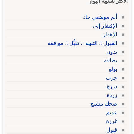
الاكثر شعبية اليوم
ألم موضعي حاد
الإفتقار إلى
الإهدار
القبول :: التلبية :: تقبُّل :: موافقة
بدون
بطاقة
بولو
جرب
درزة
زردة
ضحك بتشنج
عديم
غرزة
قبول