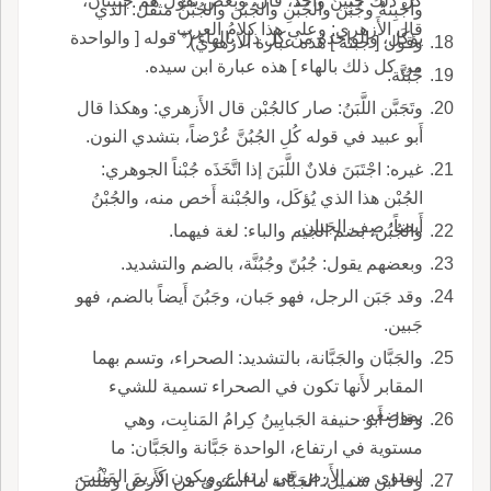
كلُّ ذلك جَبِينٌ واحدٌ، قال: وبعض يقول هُم جَبينان،
وأَجْبِنةٌ وجُبُن والجُبْنِ والجُبُن والجُبُنُّ مثقّل: الذي
قال الأَزهري: وعلى هذا كلامُ العرب.
يؤكَل، والواحدة من كل ذل بالهاء (* قوله [ والواحدة
وقول [ جبنة ] هذه عبارة الأزهري).
من كل ذلك بالهاء ] هذه عبارة ابن سيده.
جُبُنَّة.
وتَجَبَّن اللَّبَنُ: صار كالجُبْن قال الأَزهري: وهكذا قال
أَبو عبيد في قوله كُلِ الجُبُنَّ عُرْضاً، بتشدي النون.
غيره: اجْتَبَنَ فلانٌ اللَّبَنَ إذا اتَّخَذَه جُبْناً الجوهري:
الجُبْن هذا الذي يُؤكَل، والجُبْنة أَخص منه، والجُبْنُ
أَيضاً: صِف الجَبان.
والجُبُن، بضم الجيم والباء: لغة فيهما.
وبعضهم يقول: جُبُنّ وجُبُنَّة، بالضم والتشديد.
وقد جَبَن الرجل، فهو جَبان، وجَبُنَ أَيضاً بالضم، فهو
جَبين.
والجَبَّان والجَبَّانة، بالتشديد: الصحراء، وتسم بهما
المقابر لأَنها تكون في الصحراء تسمية للشيء
بموضعه.
وقال أَبو حنيفة الجَبابِينُ كِرامُ المَنابِت، وهي
مستوية في ارتفاع، الواحدة جَبَّانة والجَبَّان: ما
استوى من الأَرض في ارتفاع، ويكون كَريمَ المَنْبت.
وقا ابن شميل: الجَبَّانة ما استوى من الأَرض ومَلُسَ