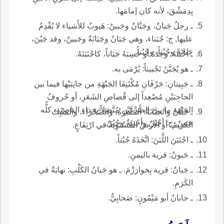
بِدِمَشْقَ، لأنه كان إمامَها.
ـ رجلٌ جَبانٌ، وجَبَّانٌ وجَبينٌ: هَيوبٌ للأَشياء لا يُقْدِمُ
عليها, ج: جُبَناء، وهي جَبَانٌ وجَبَانَةٌ وجَبينٌ، وقد جَبُنَ،
جَبانَةً وجُبْناً، وجُبُناً.
ـ أجْبَنَهُ: وجَدَهُ أو حَسِبَهُ جَبَاناً، كاجْتَبَنَهُ.
ـ هو يُجَبَّنُ تَجْبيناً: يُرْمَى به.
ـ جَبِينانِ: حَرْفَانِ مُكْتَنِفَا الجَبْهَةِ من جانِبَيْها فيما بين
الحاجِبَيْنِ مُصْعِداً إلى قُصاصِ الشَعَرِ، أو حُروفُ
الجَبْهَةِ ما بين الصُّدْغَيْنِ مُتَّصِلاً بِحِذاء الناصِيَةِ، كلُّه
ـ جَبَّانُ والجبَّانَةُ: المَقْبَرَةُ، والصَّحْراء، والمَنْبِتُ
جَبينٌ, ج: أجْبُنٌ وأجْبِنَةٌ وجُبُنٌ.
الكريمُ، أو الأرضُ المُسْتَوِيَةُ في ارْتِفَاعٍ.
ـ اجْتَبَنَ اللَّبَنَ: اتَّخَذَهُ جُبْناً.
ـ جَبونٌ: قرية باليمنِ.
ـ جَبانٌ: قرية بِخوارَزْمَ. ـ هو جَبانُ الكَلْبِ: نهايَةٌ في
الكَرَمِ.
ـ جابانُ أبو مَيْمُونٍ: صَحابِيٌّ.