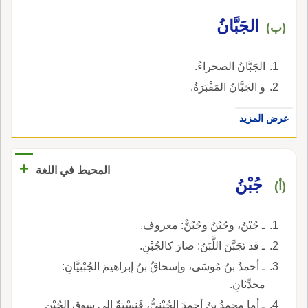
الجَبَّانُ
(ب)
الجَبَّانُ الصحراءُ.
و الجَبَّانُ المَقْبَرَةُ.
عرض المزيد
+
المحيط في اللغة
جُبْنُ
(أ)
ـ جُبْنُ، وجُبُنُ وجُبُنٌّ: معروف.
ـ قد تَجَبَّنَ اللَّبَنُ: صارَ كالجُبْنِ.
ـ أحمدُ بنُ مُوسَى، وإسحاقُ بنُ إبراهيمَ الجُبْنِيَّانِ:
محدِّثانِ.
ـ أما محمدُ بنُ أحمدَ الجُبْنِيُّ، فَنِسْبَةٌ إلى سوقِ الجُبْنِ