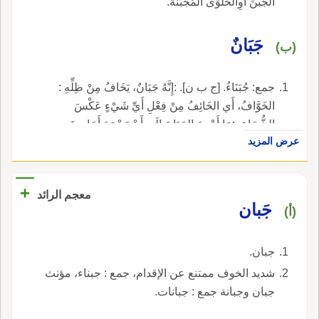
الجُبْنَ أَوِالحَلْوَى الْمُجَبَّنَةَ.
جَبَانٌ
(ب)
جمع: جُبَنَاءُ. [ج ب ن]. :إِنَّهُ جَبَانٌ، يَخَافُ مِنْ ظِلِّهِ :
الخَوَّافُ، أَي الخَائِفُ مِنْ فِعْلِ أَيِّ شَيْءٍ عَكْسَ
الشُّجَاعِ. :مَا أَحْوَجَ الجَبَانَ إِلَى أَنْ يَسْمَعَ أَحَادِيثَ
عرض المزيد
الشُّجْعَانِ. (التوحيدي).
+
معجم الرائد
جَبان
(أ)
جبان.
شديد الخوف ممتنع عن الإقدام، جمع : جبناء، مؤنث
جبان وجبانة جمع : جبانات.