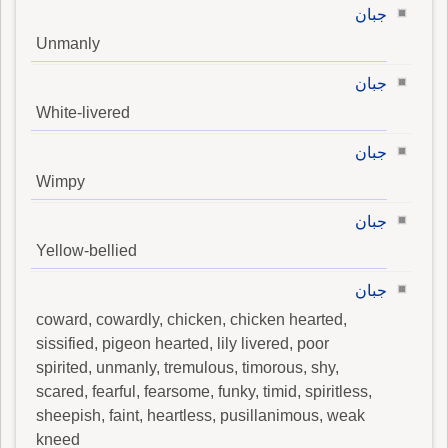
جبان
Unmanly
جبان
White-livered
جبان
Wimpy
جبان
Yellow-bellied
جبان
coward, cowardly, chicken, chicken hearted,
sissified, pigeon hearted, lily livered, poor
spirited, unmanly, tremulous, timorous, shy,
scared, fearful, fearsome, funky, timid, spiritless,
sheepish, faint, heartless, pusillanimous, weak
kneed