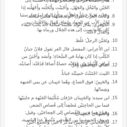
يقال: جَبَّنْتُ الرجل وبَخَّلْت وجهَّلْته إذا نسبْتَه إلى
الجُبْنِ والبُخْلِ والجَهْل، وأَجْبَنْت وأَبْخَلْته وأَجْهَلْته إذا
وجَدْته بَخِيلا جَباناً جاهلاً، يريد أَن الولد لما صار سبَبا
وكانت العرب تقول: الولد مَجْهَلَة مَجْبَن مَبْخَلة.
لجُبْن الأَب عن الجِهاد وإنفاق المال والافْتتان به،
الجوهري: يقال الولد مَجْبَنة مَبْخَلة لأَنه يُحب البقاء
كان كأَنه نسبَ إلى هذه الخِلال ورماه بها.
والمالُ لأَجله.
وتَجَبَّنَ الرجلُ: غلُظ.
ابن الأَعرابي: المفضل قال العر تقول فلانٌ جبانُ
الكَلْبِ إذا كان نِهايةً في السَّخاءِ؛ وأَنشد وأَجْبَنُ من
صافرٍ كَلْبُهم وإن قَذَفَتْه حصاةٌ أَضافا قَذَفَتْه: أَصابتْه.
أَضافَ أَي أَشْفَق وَفَرَّ.
الليث: اجْتَبَنْتُ حَسِبْتُه جَباناً.
والجَبِينُ: فوق الصدْغ، وهُما جَبِينان عن يمي الجبهة
وشِمالها.
ابن سيده: والجَبِينان حَرْفان مُكْتَنِفا الجَبْهة م جانِبَيْها
فيما بين الحاجِبَيْن مُصْعِداً إلى قُصاصِ الشعر،
وقيل: هما م بين القُصاصِ إلى الحِجاجَيْن، وقيل:
والجَبْهَتان: الجَبِينان.
حروف الجبهة ما بين الصُّدغي مُتَّصِلاً عدا الناصِية،
قا اللحياني: والجَبِينُ مذكَّر لا غير، والجمع أَجْبُنٌ