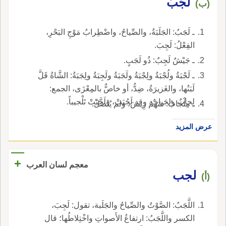
لَجَبُ
(ب)
ـ لَجَبُ: الجَلَبَةُ، والصِّياحُ، واضْطِرابُ مَوْجِ البَحْرِ،
الفِعْلُ: لَجِبَ.
ـ جَيْشٌ لَجِبٌ: ذُو لَجَبٍ.
ـ لَجْبَةُ ولُجْبَةُ ولِجْبَةُ ولَجَبَةُ ولَجِبَةُ ولِجَبَةُ: الشَّاةُ قَلَّ
لَبَنُها، والغَزيرَةُ، ضِدُّ، أو خاصٌّ بالمِعْزَى، الجمع:
لِجابٌ ولجَباتٌ. وقد لَجُبَتْ، ولَجَّبَتْ تَلْجيباً.
ـ مِلْجَابُ: سَهْمٌ رِيشَ، ولم يُنْصَلْ.
عرض المزيد
+
معجم لسان العرب
لجب
(أ)
اللَّجَبُ: الصَّوْتُ والصِّياحُ والجَلَبة، تقول: لَجِبَ،
الكسر واللَّجَبُ: ارتفاعُ الأَصواتِ واخْتِلاطُها؛ قال