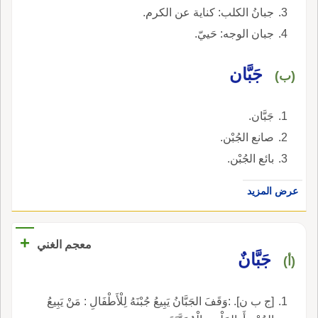
جبانُ الكلب: كناية عن الكرم.
جبان الوجه: حَييّ.
جَبَّان
(ب)
جَبَّان.
صانع الجُبْن.
بائع الجُبْن.
عرض المزيد
+
معجم الغني
جَبَّانٌ
(أ)
[ج ب ن]. :وَقَفَ الجَبَّانُ يَبِيعُ جُبْنَهُ لِلْأَطْفَالِ : مَنْ يَبِيعُ