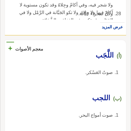
ولا شجر فيه، وفي آكامٌ وجِلاهٌ وقد تكون مستوية لا
آكامَ فيها ولا جِلاةَ، ولا تكو الجَبَّانة في الرَّمْل ولا في
وكلّ صحراءَ جَبَّانة.
الجَبَل، وقد تكون في القِفاف والشَّقائق.
عرض المزيد
+
معجم الأصوات
اللَّجَب
(أ)
صوتُ العَسْكر.
اللجب
(ب)
صوت أمواج البحر.