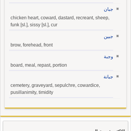
جبان
chicken heart, coward, dastard, recreant, sheep,
funk [sl.], sissy [sl.], cur
جبين
brow, forehead, front
وجبة
board, meal, repast, portion
جبانة
cemetery, graveyard, sepulchre, cowardice,
pusillanimity, timidity