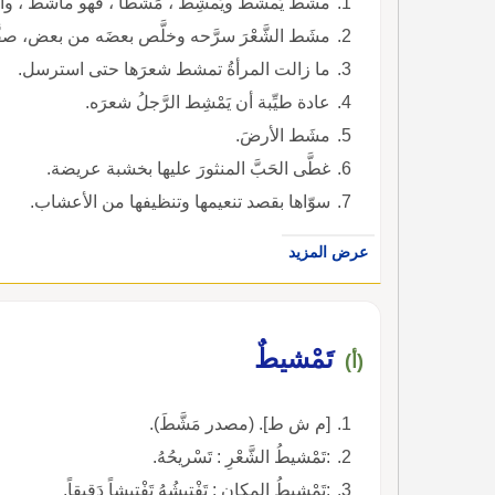
مشَطَ يَمشُط ويَمشِط ، مَشْطًا ، فهو ماشط ،
مشَط الشَّعْرَ سرَّحه وخلَّص بعضَه من بعض، صفَّ
ما زالت المرأةُ تمشط شعرَها حتى استرسل.
عادة طيِّبة أن يَمْشِط الرَّجلُ شعرَه.
مشَط الأرضَ.
غطَّى الحَبَّ المنثورَ عليها بخشبة عريضة.
سوّاها بقصد تنعيمها وتنظيفها من الأعشاب.
عرض المزيد
تَمْشيطٌ
(أ)
[م ش ط]. (مصدر مَشَّطَ).
:تَمْشيطُ الشَّعْرِ : تَسْريحُهُ.
:تَمْشيطُ المكانِ : تَفْتيشُهُ تَفْتيشاً دَقيقاً.