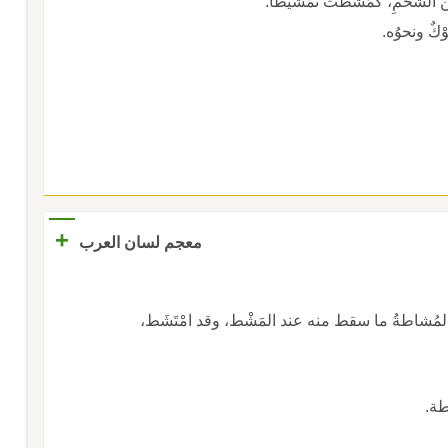
الشَّحْمِ، كمَشَّطَتْ تَمْشيطاً.
ْكٌ ونحوُه.
+
معجم لسان العرب
، والمُشاطةُ ما سقط منه عند المَشْط، وقد امْتَشَط،
طة.