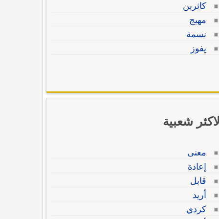
كاثرين
مهيج
نسمة
يفوز
لاكثر شعبية
معنى
إعادة
قابل
أريد
كردي