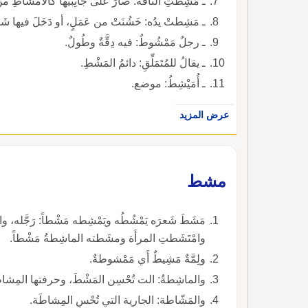
ـ مَشِطتِ الناقةُ: صارَ على جانِبَيْها كالأَمْشاطِ من 
ـ مَشِطتْ يدُه: خَشُنَتْ من عَمَلٍ، أو دَخَلَ فيها شَو
ـ رجلٌ مَمْشُوطٌ: فيه دِقَّةٌ وطُولٌ.
ـ يقالُ للمُتَمَلِّقِ: دائمُ المَشْطِ.
ـ أُمَيْشِطُ: موضع.
عرض المزيد
مشط
مَشَطَ شَعرَه يَمْشُطُه ويَمْشِطه مَشْطاً: رَجَّله
وامْتَشَطتِ المرأَة ومشَطته الماشِطةُ مَشْطاً.
ولِمَّةٌ مَشِيطٌ أَي مَمْشوطةٌ.
والماشِطةُ: الت تُحْسِن المَشْطَ، وحرفتها المِشا
والمَشّاطة: الجارية التي تُحْسِ المِشاطَة.