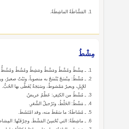
المَشَّاطَةُ الماشِطَةُ.
مِشْطُ
ـ مِشْطُ ومُشْطُ ومَشْطُ ومَشِطُ ومُشُطُ ومُشُطُّ وم
ـ مُشْطُ: مِنْسَجٌ يُنْسَجُ به منصوباً، ونَبْتٌ صغيرٌ، و
للإِبِلِ، وبعيرٌ مَمْشوطٌ، وسَبَجَةٌ يُغَطَّى بها الحُبُّ.
ـ مُشْطُ من الكتِفِ: عَظْمٌ عريضٌ.
ـ مَشْطُ: الخَلْطُ، وتَرْجيلُ الشَّعَرِ.
ـ مُشَاطَةُ: ما سَقَطَ منه، وقد امْتَشَطَ.
ـ ماشِطَةُ: التي تُحْسِنُ المَشْطَ. وحِرْفَتُها: المِشاطَ