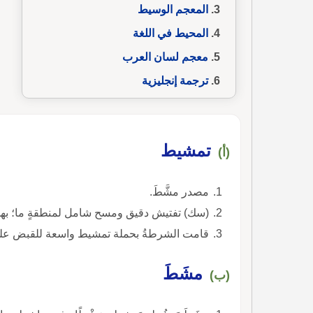
المعجم الوسيط
المحيط في اللغة
معجم لسان العرب
ترجمة إنجليزية
تمشيط
(أ)
مصدر مشَّطَ.
(سك) تفتيش دقيق ومسح شامل لمنطقةٍ ما؛ ب
قامت الشرطةُ بحملة تمشيط واسعة للقبض على ا
مشَطَ
(ب)