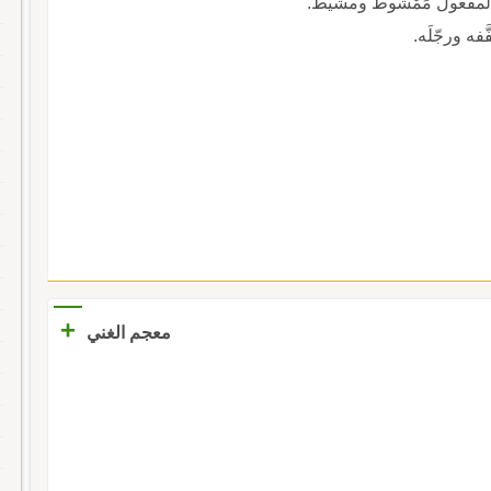
 والمفعول مَمْشوط ومشيط.
فه ورجّلَه.
+
معجم الغني