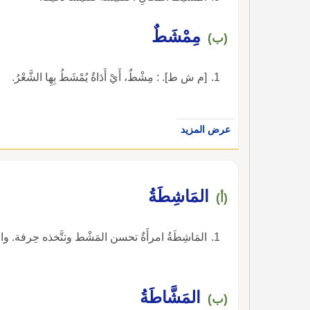
مِمْشَطٌ
(ب)
[م ش ط]. : مِشْطٌ، أَيْ أَدَاةٌ يُمْشَطُ بِهِا الشَّعْرُ.
عرض المزيد
المَاشِطَةُ
(أ)
المَاشِطَةُ امرأَةٌ تحسن المَشْط وتتَّخذه حِرفة. والجمع : مَواشِطُ.
المَشَّاطَةُ
(ب)