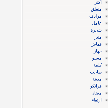
أكثر
متعلق
مرادف
عامل
شجرة
مثير
قماش
جهاز
مسيو
كلمة
صاحب
مدينة
فرانكو
مضاد
ارتقاء