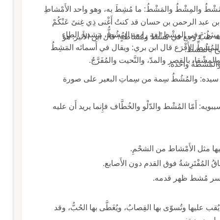
لمُشْطُ والمِشْطُ والمَشْطُ: ما مُشِطَ به، وهو واحد الأَمْشاطِ
 عبد الرحمن بن حسان قد كنتُ أَغْنى ذِي غِنىً عَنْكُمْ
 الهيثم: وفي المِشْطِ لغة رابعة المُشُطُّ، بتشديد الطاء
نه طُبَّ وجع في مُشْط ومُشاطةٍ؛ قال ابن الأَثير: هو
ّ عن المُشُطِّ الأَقْرَع قال ابن بري: ويقال في أَسمائه المَشِطُ
ْريح بالمشط.
والمِشْقا، بالقصر والمدّ، والنَّحيت والمُفَرَّجُ.
والمَشْطةُ واحدة.
سيده: والمُشُطُ سِمة من سِماتِ البعير على صورة
ه: أَمّا المُشْط والدّلْو والخُطَّاف فإِنما يريد أَن عليه
يها مثل الأَمْشاط من الشحْمِ.
قاقُ المُفْتَرِشةُ فوق القدم دون الأَصابع.
انكسر مُشط ظهر قدمه.
قب عليها وتُسوّى بها القِصابُ، ويُغَطَّى بها الحُبُّ، وقد