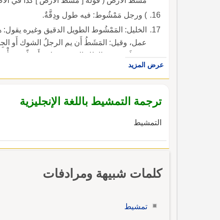
مَشَط الأَرضَ ( قوله [ مشط الأَرض ] كذا في الأ
) ورجل مَمْشُوط: فيه طول ودِقَّةٌ.
الخليل: المَمْشُوط الطويل الدقيق وغيره يقول: هو 
عمل، وقيل: المَشَطُ أَن يم الرجلُ الشوك أَو
مَشِظَت يده، بالظاء المعجمة، لغة أَيضاً، وسيأْ
عرض المزيد
مثل جراء القِثَّاء.
ترجمة التمشيط باللغة الإنجليزية
التمشيط
كلمات شبيهة ومرادفات
تمشيط