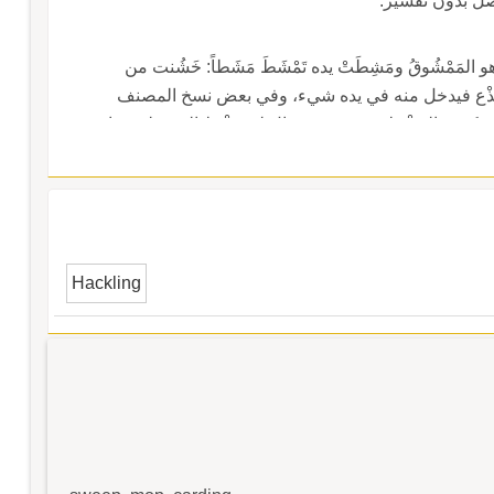
َصل بدون تفسير.
المَمْشُوقُ ومَشِطَتْ يده تَمْشَطَ مَشَطاً: خَشُنت من
 الجِذْع فيدخل منه في يده شيء، وفي بعض نسخ المصنف
تي ذكره والمُشْط: نبت صغير يقال له مُشْط الذئب له جِراء
Hackling