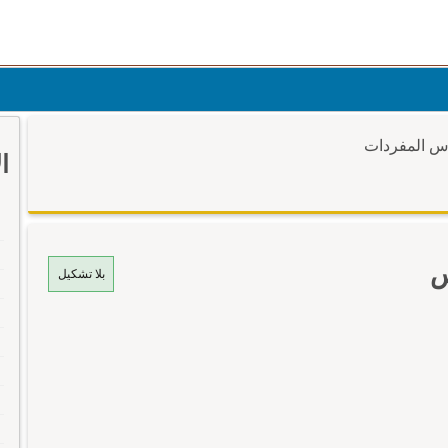
وس المفردات
ا
س
بلا تشكيل