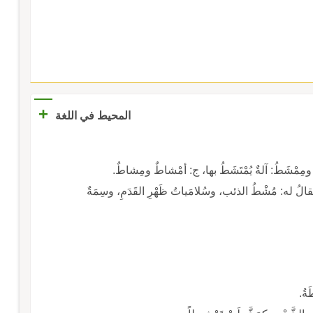
+
المحيط في اللغة
ِمْشَطُ: آلةٌ يُمْتَشَطُ بها، ج: أمْشاطٌ ومِشاطٌ.
يقالُ له: مُشْطُ الذئب، وسُلامَياتُ ظَهْرِ القَدَمِ، وسِمَةٌ
ةُ.