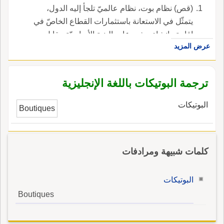
(قص) نظام بوت، نظام عالميّ تلجأ إليه الدول،
يتمثّل في الاستعانة باستثمارات القطاع الخاصّ في
إقامة وإنشاء مشروعات البنية الأساسيّة مقابل
عرض المزيد
الحصول على حقّ استغلال المرفق أو المشروع
لفترة محدّدة بموجب عقود امتياز تمكّن المستثمر
من استعادة التكاليف وسداد القروض وتوزيع الأرباح
ترجمة البوتيكات باللغة الإنجليزية
على المساهمين، على أن يقوم المستثمر بإعادة
المرفق أو المشروع إلى الدولة في نهاية فترة
البوتيكات
Boutiques
الامتياز في حالة جيدة صالحة لتسييره واستغلاله.
كلمات شبيهة ومرادفات
البوتيكات
Boutiques