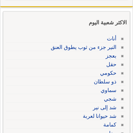
الاكثر شعبية اليوم
أنات
النير جزء من ثوب يطوق العنق
بعجز
حقل
حكومي
ذو سلطان
سماوي
شجي
شد إلى نير
شد حيوانا لعربة
كمامة