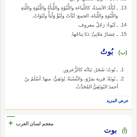
ـ لَبْأَةُ: الأسَدَةُ، كاللَّباءَة واللَّبُؤَةِ واللُّبَأَةُ واللَّبْوَةِ واللَّبَةِ
واللَّبُوَةِ واللَّبَاة، الجمع: لَبْآتٌ ولَبُؤٌ وَلُبَأٌ ولَبُوَاتٌ.
ـ لَبُوءُ: رَجُلٌ معروف.
ـ عِشارٌ مَلابِئُ: دَنَا نِتاجُها.
بُوتُ
(ب)
ـ بُوتُ: شَجَرٌ، نَبَاتُه كالزُّعرورِ.
ـ بُوتَةُ: قرية بمَرْوَ، والنِّسْبَةُ: بُوتَقِيُّ، منها: أسْلَمُ بنُ
أحمدَ البُوتَقِيُّ المُحَدِّثُ.
عرض المزيد
+
معجم لسان العرب
بوت
(أ)