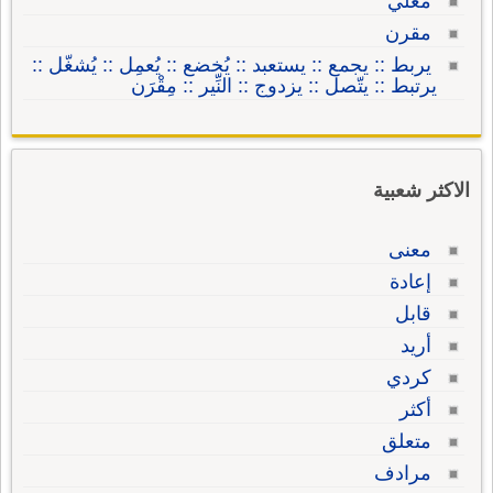
مغلي
مقرن
يربط :: يجمع :: يستعبد :: يُخضع :: يُعمِل :: يُشغّل ::
يرتبط :: يتّصل :: يزدوج :: النِّير :: مِقْرَن
الاكثر شعبية
معنى
إعادة
قابل
أريد
كردي
أكثر
متعلق
مرادف