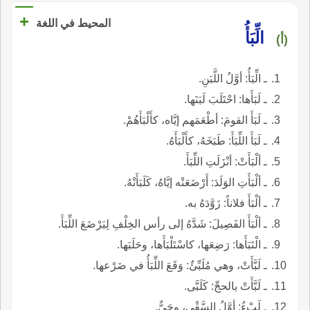
+
المحيط في اللغة
الِّبَأُ
(أ)
ـ الِّبَأُ: أوَّلُ اللَّبَنِ.
ـ لَبَأَها: احْتَلَبَ لَبَنَها.
ـ لَبَأَ القومَ: أطْعَمَهم إيَّاه، كأَلْبَأَهُمْ.
ـ لَبَأَ اللِّبَأَ: طَبَخَهُ، كأَلْبَأَهُ.
ـ ألْبَأَتْ: أنْزَلَتِ اللِّبَأَ.
ـ ألْبَأَتِ الوَلَدَ: أَرْضَعَتْه إيَّاهُ، كَلَبَأَتْهُ.
ـ ألْبَأَ فلاناً: زَوَّدَهُ به.
ـ ألْبَأَ الفَصِيلَ: شَدَّهُ إلى رأس الخِلْفِ لِيَرْضَعَ اللِّبَأَ.
ـ الْتَبَأَها: رَضِعَها، كاسْتَلْبَأَها، وحَلَبَها.
ـ لَبَّأَتْ، وهي مُلَبِّئٌ: وَقَعَ اللِّبَأُ في ضَرْعها.
ـ لَبَّأَتْ بالحجِّ: كَلَبَّى.
ـ لَبْءُ: أوَّلُ السَّقْيِ، وحَيٌّ.