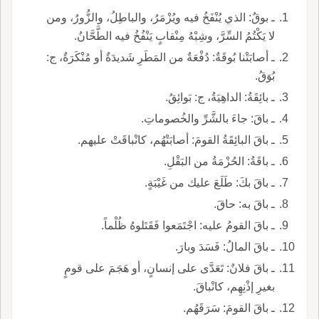
ـ بوقُ: الذي يُنْفَخُ فيه ويُزْمَرُ، والباطِلُ، والزُّورُ، ومن
لا يَكْتُمُ السِّرَّ، وشِبْهُ مِنْقابٍ يَنْفُخُ فيه الطَّحَّانُ.
ـ أصابَتْنا بُوقَةٌ: دُفْعَةٌ من المَطَرِ شَديدَةٌ أو مُنْكَرَةٌ، ج:
بُوَقُ.
ـ بائِقَةُ: الداهِيَةُ، ج: بَوائِقُ.
ـ باقَ: جاءَ بالشَّرِّ والخُصوماتِ.
ـ باقَ البائِقَةُ القومَ: أصابَتْهُم، كانْباقَتْ عليهم.
ـ باقَةُ: الحُزْمَةُ من البَقْلِ.
ـ باقَ بكَ: طَلَعَ عليك من غَيْبَةٍ.
ـ باقَ به: حاقَ.
ـ باقَ القومُ عليه: اجْتَمَعوا فَقَتَلوهُ ظُلْماً.
ـ باقَ المالُ: فَسَدَ وبارَ.
ـ باقَ فلانٌ: تَعَدَّى على إنسانٍ، أو هَجَمَ على قومٍ
بغيرِ إذْنِهِم، كانْباقَ.
ـ باقَ القومَ: سَرَقَهُم.