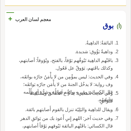
+
معجم لسان العرب
بوق
(أ)
البائقةُ: الداهِيةُ.
وداهيةٌ بَؤُوق: شديدة.
باقَتْهم الداهِية تَبُوقُهم بَوْقاً، بالفتح، وبْؤوقاً: أصابتهم،
وكذلك باقَتهم، بَؤوقٌ عل فَعُول.
وفي الحديث: ليس بمؤْمِن من لا يأْمَنُ جارُه بوائقَه،
وف رواية: لا يدخُل الجنةَ من لا يأْمَن جارُه بَوائقَه؛
قال الكسائي وغيره بوائقُه غَوائلُه وشرُّه أو ظُلْمه
وفي حديث المغيرة: يَنامُ ع الحَقائق ويَسْتَيْقِظ
وغَشَمُه.
للبَوائقِ.
ويقال للداهِية والبَلِيّة تنزل بالقوم أَصابتهم بائقة.
وفي حديث آخر: اللهم إِنيِ أََعوذ بك من بَوائقِ الدهر
قال الكسائي: باقَتْهم البائقة تَبُوقهم بَوْقاً أصابتهم،