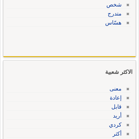
شخص
متدرج
هسّاس
الاكثر شعبية
معنى
إعادة
قابل
أريد
كردي
أكثر