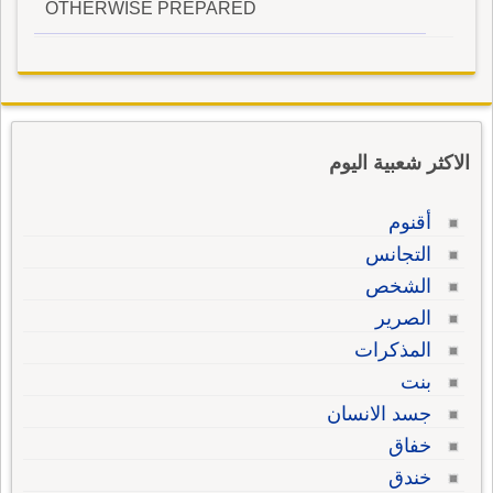
OTHERWISE PREPARED
الاكثر شعبية اليوم
أقنوم
التجانس
الشخص
الصرير
المذكرات
بنت
جسد الانسان
خفاق
خندق