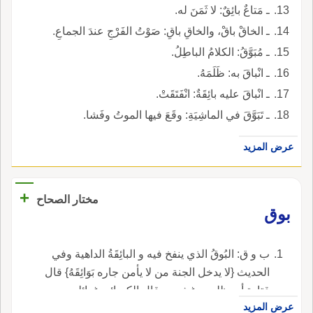
ـ مَتاعٌ بائِقٌ: لا ثَمَنَ له.
ـ الخاقْ باقْ، والخاقِ باقِ: صَوْتُ الفَرْجِ عندَ الجماعِ.
ـ مُبَوَّقُ: الكلامُ الباطِلُ.
ـ انْباقَ به: ظَلَمَهُ.
ـ انْباقَ عليه بائِقَةٌ: انْفَتَقَتْ.
ـ تَبَوَّقَ في الماشِيَةِ: وقَعَ فيها الموتُ وفَشا.
عرض المزيد
+
مختار الصحاح
بوق
ب و ق: البُوقُ الذي ينفخ فيه و البائِقَةُ الداهية وفي
الحديث {لا يدخل الجنة من لا يأمن جاره بَوَائِقَهُ} قال
قتادة أي ظلمه وغشمه وقال الكسائي غوائله
عرض المزيد
وشره و البَاقَةُ من البقل حزمة منه.