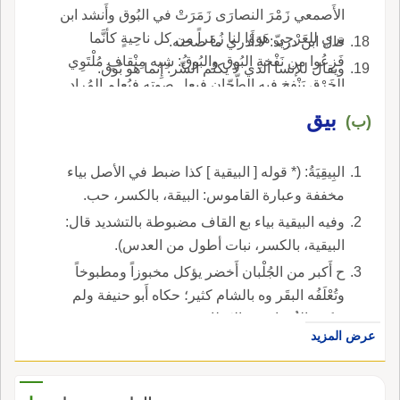
الأَصمعي زَمْرَ النصارَى زَمَرَتْ في البُوق وأَنشد ابن
بري للعَرْجِيّ هَوَوْا لنا زُمَراً من كل ناحِيةٍ كأنَّما
قال ابن دريد: لا أَدري ما صحته.
فَزِعُوا من نَفْخةِ البُوق والبُوقُ: شِبه مِنْقافٍ مُلْتَوِي
ويقال للإنسا الذي لا يكتُم السِّر: إِنما هو بُوق.
الخَرْق يَنْفخ فيه الطّحّان فيعل صوته فيُعلم المُراد
به.
بيق
(ب)
البِيقِيَةُ: (* قوله [ البيقية ] كذا ضبط في الأصل بياء
مخففة وعبارة القاموس: البيقة، بالكسر، حب.
وفيه البيقية بياء بع القاف مضبوطة بالتشديد قال:
البيقية، بالكسر، نبات أطول من العدس).
ح أَكبر من الجُلْبان أَخضر يؤكل مخبوزاً ومطبوخاً
وتُعْلَفُه البقَر وه بالشام كثير؛ حكاه أَبو حنيفة ولم
يذكره الفُقهاء في القَطاني.
عرض المزيد