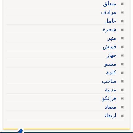
متعلق
مرادف
عامل
شجرة
مثير
قماش
جهاز
مسيو
كلمة
صاحب
مدينة
فرانكو
مضاد
ارتقاء