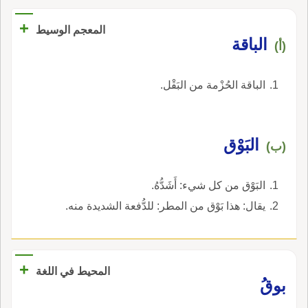
+
المعجم الوسيط
الباقة
(أ)
الباقة الحُزْمة من البَقْل.
البَوْق
(ب)
البَوْق من كل شيء: أَشَدُّهُ.
يقال: هذا بَوْق من المطر: للدُّفعة الشديدة منه.
+
المحيط في اللغة
بوقُ