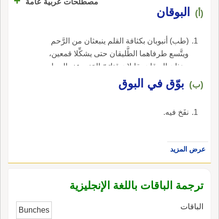
+
مصطلحات عربية عامة
البوقان
(أ)
(طب) أنبوبان بكثافة القلم ينبعثان من الرَّحم
ويتَّسع طرفاهما الطَّليقان حتى يشكِّلا قمعين،
وهذان البوقان يقابلان قناتيّ المَني عند الرجل
وفيهما تسير الخلايا التَّناسليَّة.
بوّق في البوق
(ب)
نفَخ فيه.
عرض المزيد
ترجمة الباقات باللغة الإنجليزية
الباقات
Bunches