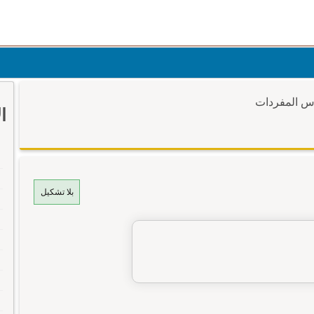
وس المفردات
ا
بلا تشكيل