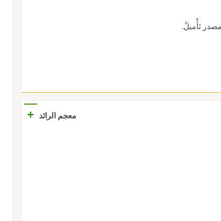
 مصدر تَأْميلٌ.
+
معجم الرائد