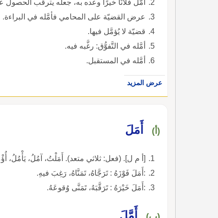
أمَّل فلانًا خيرًا وعده به، جعله يترقّب الحصول ع
عرض القضيّة على المحامي فأمَّله في البراءة.
قضيّة لا يُؤمَّل فيها.
أمَّله في التَّفوُّق: رغَّبه فيه.
أمَّله في المستقبل.
عرض المزيد
أَمَلَ
(أ)
[أ م ل]. (فعل: ثلاثي متعد). أَمَلْتُ، آمُلُ، يَأْمُلُ، أُؤْ
:أَمَلَ فَوْزَهُ : تَرَجَّاهُ، تَمَنَّاهُ، رَغِبَ فيهِ.
:أَمَلَ خَيْرَهُ : تَرَقَّبَهُ، تَمَنَّى وُقوعَهُ.
أَمَّلَ
(ب)