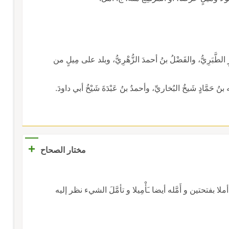
الطَّبَرِيُّ، والفَضْلُ بنُ أحمدَ الزُّهْرِيُّ، وبلد على مِيلٍ من
نُ حَمَّادٍ شَيخُ البُخاريِّ، وأحمدُ بنُ عَبْدَةَ شَيْخُ أبي داودَ.
+
مختار الصحاح
ا بفتحتين و أَمَّله أيضا ـَأْمِيلا و تأمَّلَ الشيء نظر إليه