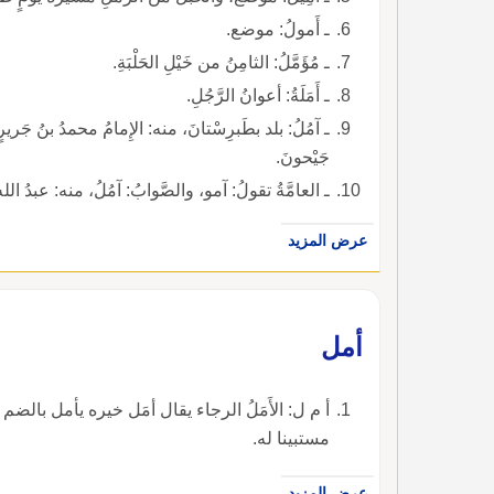
ـ أَمولُ: موضع.
ـ مُؤَمَّلُ: الثامِنُ من خَيْلِ الحَلْبَةِ.
ـ أَمَلَةُ: أعوانُ الرَّجُلِ.
ـ آمُلُ: بلد بطَبرِسْتانَ، منه: الإِمامُ محمدُ بنُ جَريرٍ 
جَيْحونَ.
ـ العامَّةُ تقولُ: آمو، والصَّوابُ: آمُلُ، منه: عبدُ الله ب
عرض المزيد
أمل
أ م ل: الأَمَلُ الرجاء يقال أمَل خيره يأمل بالضم أمل
مستبينا له.
عرض المزيد