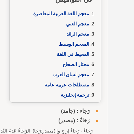
معجم اللغة العربية المعاصرة
معجم الغني
معجم الرائد
المعجم الوسيط
المحيط في اللغة
مختار الصحاح
معجم لسان العرب
مصطلحات عربية عامة
ترجمة إنجليزية
رَجاء : (جامد)
رَجَاءٌ : (مصدر)
رَجَاءٌ - رَجَاءٌ [ر ج و] (مصدر:رَجَا). الرَّجَاءُ عَدَمُ التَّدْخِينِ