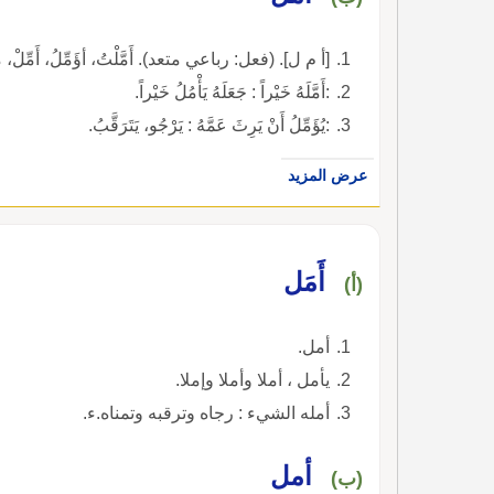
[أ م ل]. (فعل: رباعي متعد). أَمَّلْتُ، أؤَمِّلُ، أَمِّلْ،
:أَمَّلَهُ خَيْراً : جَعَلَهُ يَأْمُلُ خَيْراً.
:يُؤَمِّلُ أَنْ يَرِثَ عَمَّهُ : يَرْجُو، يَتَرَقَّبُ.
عرض المزيد
أَمَل
(أ)
أمل.
يأمل ، أملا وأملا وإملا.
أمله الشيء : رجاه وترقبه وتمناه.ء.
أمل
(ب)