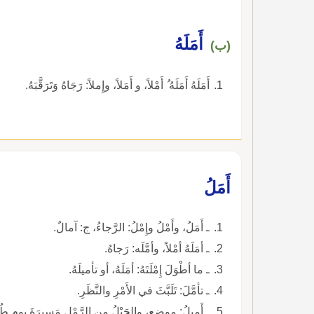
أَمَلَهُ
(ب)
أَمَلَهُ أَمَلَهُ ُ أَمْلاً، و أَمَلاً، وإِملاً: رَجَاهُ وَتَرَقَّبَهُ.
أَمَلُ
ـ أَمَلُ، وأَمْلُ وإِمْلُ: الرَّجاءُ، ج: آمالٌ.
ـ أمَلَهُ أمْلاً، وأمَّلَه: رَجاهُ.
ـ ما أطْوَلَ إِمْلَتَهُ: أمَلَهُ، أو تأميلَهُ.
ـ تأمَّلَ: تَلَبَّثَ في الأَمْرِ والنَّظَرِ.
ـ أَمِيلُ: موضع، والحَبْلُ من الرَّمْلِ مَسيرَةَ يومٍ طُولا