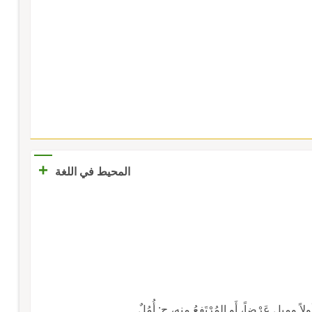
+
المحيط في اللغة
ً وميلٍ عَرْضاً، أَو المُرْتَفِعُ منه، ج: أُمُلٌ.