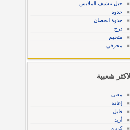
حبل تنشيف الملابس
حدوة
حذوة الحصان
درج
متجهم
محرقي
لاكثر شعبية
معنى
إعادة
قابل
أريد
كردي