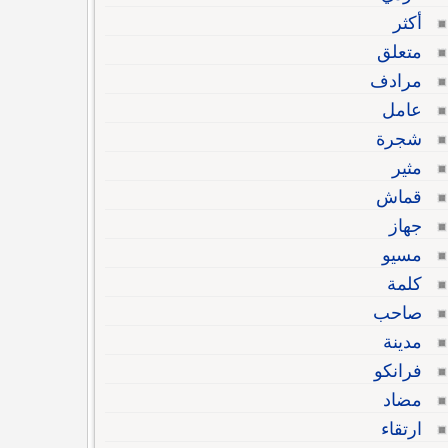
أكثر
متعلق
مرادف
عامل
شجرة
مثير
قماش
جهاز
مسيو
كلمة
صاحب
مدينة
فرانكو
مضاد
ارتقاء