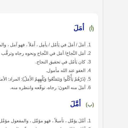
أمَلَ
(أ)
أمَلَ / أمَلَ في يَأمُل / يأمِل ، أَمَلاً ، فهو آمل ،
أمَل النَّجاحَ/ أمَل في النَّجاح ونحوه رجاه وترقَّ
كان يَأمُل في تحقيق النجاح.
العفو عند الله مأمول.
{ذَرْهُمْ يَأْكُلُوا وَيَتَمَتَّعُوا وَيُلْهِهِمُ الأَمَلُ}:
أمَلَ منه العونَ: رجاه، توقّعه وانتظره منه.
أمَّلَ
(ب)
أمَّلَ يؤمِّل ، تأميلاً ، فهو مؤمِّل ، والمفعول مؤمَّل