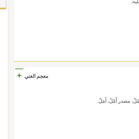
ليه.
+
معجم الغني
مُلْ، مصدر أَمْلٌ، أَمَلٌ.