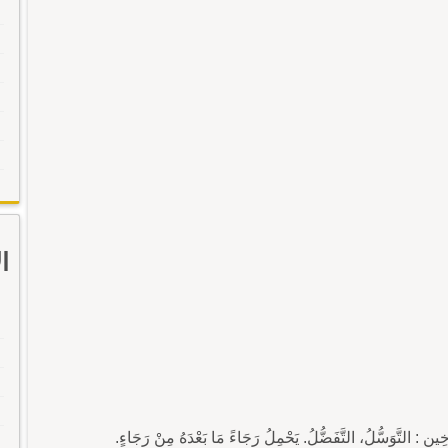
ا
 : التَّوَسُّلُ، التَّفَضُّلُ. يَحْمِلُ رَجَاءً مَا بَعْدَهُ مِنْ رَجَاءٍ.