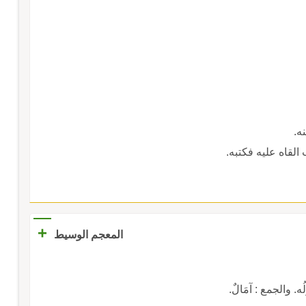
ه.
لقاه عليه فكتبه.
+
المعجم الوسيط
ُه. والجمع : آمَالٌ.