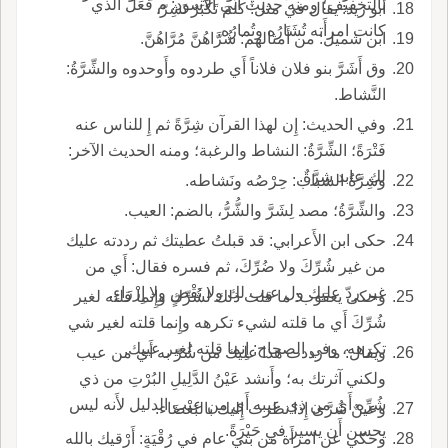
بالتخفيف؛ ومنه حديث أَبي الأَسود: م فَعَلَ الذي
أَبو زيد: يقال في مثل: كلَّمَ تَكْبَرُ تَشِرّ.
كانت امرأَته تُشَارُه وتُمارُه.
ابن شميل: من أَمثالهم: شُرَّاهُنَّ مُرَّاهُنَّ.
وق أَشَرَّ بنو فلان فلاناً أَي طردوه وأَوحدوه والشِّرَّةُ:
النَّشاط.
وفي الحديث: إِن لهذا القرآن شِرَّةً ثم إِ للناس عنه
فَتْرَةً؛ الشِّرَّةُ: النشاط والرغبة؛ ومنه الحديث الآخر:
لك عابد شِرَّةٌ.
وشِرَّةُ الشباب: حِرْصُه ونَشاطه.
والشِّرَّةُ؛ مصد لِشَرَّ والشُّرُّ، بالضم: العيب.
حكى ابن الأَعرابي: قد قبلتُ عطيتك ثم رددته عليك
من غير شُرِّكَ ولا ضُرِّكَ، ثم فسره فقال: أَي من
غير ردّ عليك ول عيب لك ولا نَقْصٍ ولا إِزْرَاءٍ.
وحكى يعقوب: ما قلت ذلك لشُرِّك وإِنما قلته لغير
شُرِّكَ أَي ما قلته لشيء تكرهه وإِنما قلته لغير شي
تكرهه، وفي الصحاح: إِنما قلته لغير عيبك.
ويقال: ما رددت هذا عليك من شُرّ به أَي من عيب
ولكني آثرتك به؛ وأَنشد عَيْنُ الدَّلِيلِ البُرْتِ من ذي
شُرِّه أَي من ذي عيبه أَي من عيب الدليل لأَنه ليس
وعينٌ شُرَّى إِذا نظرت إِليك بالبَغْضَاء.
يحسن أَن يسير في حَيْرَةً.
وحكي عن امرأَة من بني عام في رُقْيَةٍ: أَرْقيك بالله