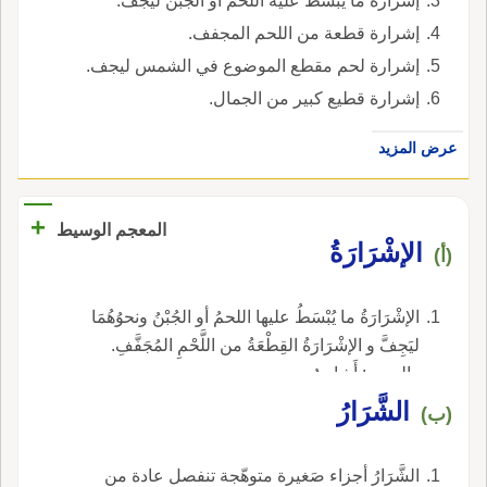
إشرارة ما يبسط عليه اللحم أو الجبن ليجف.
إشرارة قطعة من اللحم المجفف.
إشرارة لحم مقطع الموضوع في الشمس ليجف.
إشرارة قطيع كبير من الجمال.
عرض المزيد
+
المعجم الوسيط
الإشْرَارَةُ
(أ)
الإشْرَارَةُ ما يُبْسَطُ عليها اللحمُ أو الجُبْنُ ونحوُهُمَا
ليَجِفَّ و الإشْرَارَةُ القِطْعَةُ من اللَّحْمِ المُجَفَّفِ.
والجمع : أَشارِيرُ.
الشَّرَارُ
(ب)
الشَّرَارُ أجزاء صَغيرة متوهّجة تنفصل عادة من