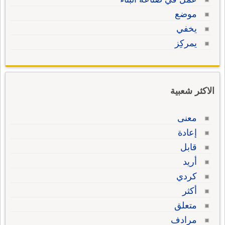
موضع
يخفي
يمركِز
الاكثر شعبية
معنى
إعادة
قابل
أريد
كردي
أكثر
متعلق
مرادف