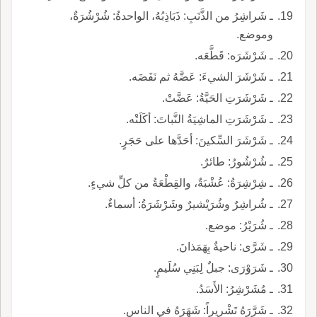
ـ شَراشِرُ من الذَّنَبِ: ذَبَاذِبُهُ، الواحدةُ: شُرْشُرَةٌ،
وموضع.
ـ شَرْشَرَه: قَطَّعَه.
ـ شَرْشَرَ الشيءَ: عَضَّهُ ثم نَفَضَه.
ـ شَرْشَرَتِ الحَيَّةُ: عَضَّتْ.
ـ شَرْشَرَتِ الماشِيَةُ النَّباتَ: أكَلَتْه.
ـ شَرْشَرَ السِّكينَ: أحَدَّها على حَجَرٍ.
ـ شُرْشُورُ: طائرٌ.
ـ شِرْشِرَةُ: عُشْبَةٌ، والقِطْعَةُ من كلِّ شيءٍ.
ـ شُراشِرٌ وشُرَيْشيرٌ وشَرْشَرَةُ: أسماءٌ.
ـ شُرَيْرُ: موضع.
ـ شَرَّى: ناحيةٌ بِهَمَذانَ.
ـ شَرَوْرَى: جبلٌ لِبَنِي سُلَيمٍ.
ـ مُشَرْشِرُ: الأَسَدُ.
ـ شَرَّرَهُ تَشْرِيراً: شَهَرَهُ في الناس.