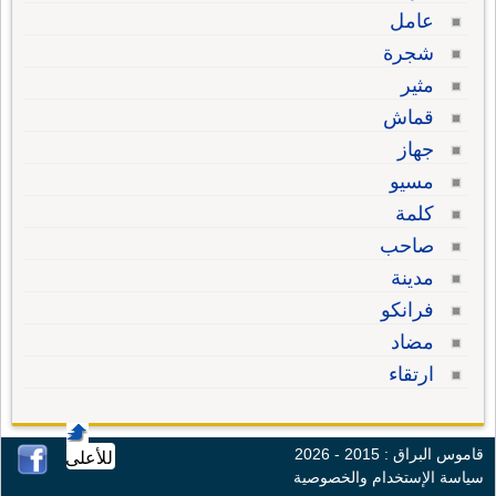
عامل
شجرة
مثير
قماش
جهاز
مسيو
كلمة
صاحب
مدينة
فرانكو
مضاد
ارتقاء
قاموس البراق : 2015 - 2026
للأعلى
سياسة الإستخدام والخصوصية