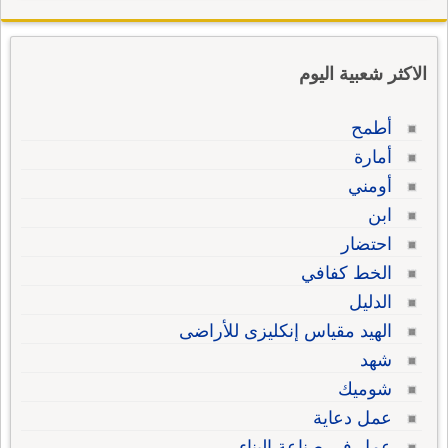
الاكثر شعبية اليوم
أطمح
أمارة
أومني
ابن
احتضار
الخط كفافي
الدليل
الهيد مقياس إنكليزى للأراضى
شهد
شوميك
عمل دعاية
عمل في صناعة البناء