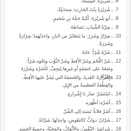
ـ شَريرَةُ: المِسَلَّةُ.
ـ شُرَيْرَةُ بِنْتُ الحَارِثِ: صحابيَّةٌ.
ـ أبو شُرَيْرَةَ: كُنْيَةُ جَبَلَةَ بنِ سُحَيمٍ.
ـ شِرَّةُ الشَّبابِ: نَشاطهُ.
ـ شِرّارُ وشَرَرُ: ما يَتَطايَرُ من النارِ، واحدَتُهما: شِرّارَةٌ
وشَرَرَةٌ.
ـ شَرَّهُ شُرّاً: عابَهُ.
ـ شَرَّ اللَّحْمَ وشَرَّ الأَقِطَ وشَرَّ الثَّوْبَ ونَحْوَه شَرّاً:
وضَعَهُ على خَصَفَةٍ أو غيرِها لِيَجِفَّ، كأَشَرَّه وشَرَّرَهُ
وشَرَّاهُ.
ـ إِشْرارةُ: القَديدُ، والخَصَفَةُ التي يُشَرُّ عليها الأَقِطُ،
والقِطْعَةُ العظيمةُ من الإِبِلِ.
ـ اسْتَشَرَّ: صار ذا إِشْرارةٍ.
ـ أشَرَّه: أظْهَرَه.
ـ أشَرَّ فلاناً: نَسَبَه إلى الشَّرِّ.
ـ شَرَّانُ: دوابُّ كالبَعُوضِ، واحِدَتُها: شَرَّانَةٌ.
ـ شَراشِرُ: النَّفْسُ، والأَثْقالُ، والمَحَبَّةُ، وجميعُ الجَسَدِ.