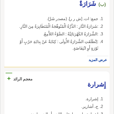
شَرَارَةٌ
(ب)
جمع: ات. [ش ر ر]. (مصدر شَرَّ).
:شَرَارَةُ النَّارِ : الذَّرَّةُ الْمُتُوهِّجَةُ الْمُتَطَايِرَةُ مِنَ النَّارِ.
:الشَّرَارَةُ الكَهْرَبَائِيَّةُ : الضَّوْءُ اللاَّمِعُ.
:اِنْطَلَقَتِ الشَّرَارَةُ الأُولَى : كِنَايَةٌ عَنْ بِدَايَةِ حَرْبٍ أَوْ
ثَوْرَةٍ أَوِ انْتِفَاضَةٍ.
عرض المزيد
+
معجم الرائد
إِشرارة
إشرارة.
ج، أشارير.