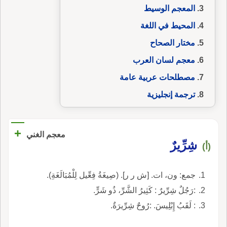
المعجم الوسيط
المحيط في اللغة
مختار الصحاح
معجم لسان العرب
مصطلحات عربية عامة
ترجمة إنجليزية
+
معجم الغني
شِرِّيرٌ
(أ)
جمع: ون، ات. [ش ر ر]. (صِيغَةُ فِعِّيل لِلْمُبَالَغَةِ).
:رَجُلٌ شِرِّيرٌ : كَثِيرُ الشَّرِّ، ذُو شَرٍّ.
: لَقَبُ إِبْلِيسَ. :رُوحٌ شِرِّيرَةٌ.