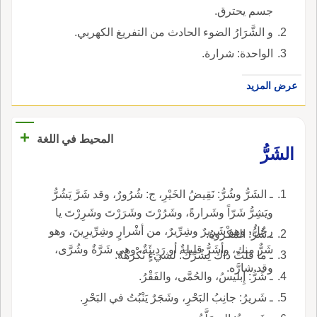
جسم يحترق.
و الشَّرَارُ الضوء الحادث من التفريغ الكهربي.
الواحدة: شرارة.
عرض المزيد
+
المحيط في اللغة
الشَرُّ
ـ الشَرُّ وشُرُّ: نَقِيضُ الخَيْرِ، ج: شُرُورٌ، وقد شَرَّ يَشُرُّ
ويَشِرُّ شَرّاً وشَرارةً، وشَرُرْتَ وشَرَرْتَ وشَرِرْتَ يا
رجُلُ، وهو شَرِيرٌ وشِرِّيرٌ، من أشْرارٍ وشِرِّيرِينَ، وهو
ـ شُرُّ: المَكْروهُ.
شَرٌّ منك، وأشَرُّ قليلةٌ أو رَدِيئَةٌ، وهي شَرَّةٌ وشُرَّى،
ـ ما قلتُ ذاك لِشُرِّكَ: لشيءٍ تَكْرَهُهُ.
وقد شارَّه.
ـ شَرُّ: إِبليسُ، والحُمَّى، والفَقْرُ.
ـ شَريرُ: جانِبُ البَحْرِ، وشَجَرٌ يَنْبُتُ في البَحْرِ.