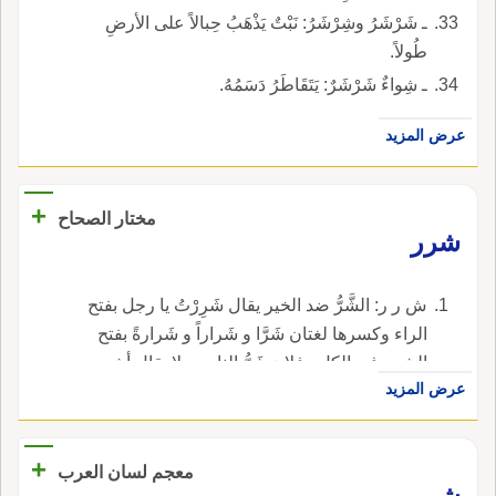
ـ شَرْشَرُ وشِرْشَرُ: نَبْتٌ يَذْهَبُ حِبالاً على الأرضِ
طُولاً.
ـ شِواءٌ شَرْشَرٌ: يَتَقَاطَرُ دَسَمُهُ.
عرض المزيد
+
مختار الصحاح
شرر
ش ر ر: الشَّرُّ ضد الخير يقال شَرِرْتُ يا رجل بفتح
الراء وكسرها لغتان شَرَّا و شَراراً و شَرارةً بفتح
الشين في الكل وفلان شَرُّ الناس ولا يقال أشر
عرض المزيد
الناس إلا في لغة رديئة وقوم أشْرارٌ و أشِرّاءُ
كأشداء قال يونس واحد الأشْرَارِ رجل شَرٌّ كزند
وأزناد وقال الأخفش واحدها شَرِيرٌ كيتيم وأيتام
+
معجم لسان العرب
ورجل شِرِّريرٌ بوزن سكيت أي كثير الشر و شِرَّةُ
شرر