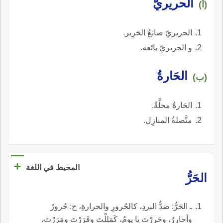
الحريريّ
(أ)
الحريريّ صانعُ الحَرِير.
و الحريريّ بائعه.
الحَارةُ
(ب)
الحَارةُ محلَّةٌ.
متَّصلةُ المنازِل.
+
المحيط في اللغة
الحَرُّ
ـ الحَرُّ: ضدُّ البردِ، كالحُرورِ والحرارةِ، ج: حُرورٌ
وأحارِرُ، وحَرِرْتَ يا يومُ، كَمَلِلْتَ وفَرَرْتَ ومَرَرْتَ،