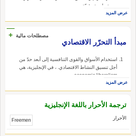
ف رواية هذا الحديث على اختلاف طرقه يستحلُّون
درجة واحدة مئويّة.
الخَزَّ، بالخاء والزاي، وهو ضر من ثياب الإِبريسم
عرض المزيد
معروف، وكذا جاء في كتاب البخاري وأَبي داود،
ولعل حديث آخر كما ذكره أَبو موسى، وهو حافظ
+
عارف بما روى وشرح فلا يتهم.
مصطلحات مالية
مبدأ التحرّر الاقتصادي
استخدام الأسواق والقوى التنافسية إلى أبعد حدّ من
أجل تنسيق النشاط الاقتصادي. ، في الإنجليزية، هي
economic liberalism.
عرض المزيد
ترجمة الأحرار باللغة الإنجليزية
الأحرار
Freemen