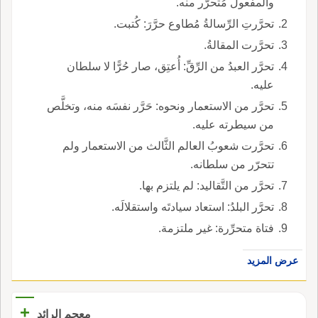
والمفعول مُتحرَّر منه.
تحرَّرتِ الرِّسالةُ مُطاوع حرَّرَ: كُتبت.
تحرَّرت المقالةُ.
تحرَّر العبدُ من الرِّقِّ: أُعتِق، صار حُرًّا لا سلطان
عليه.
تحرَّر من الاستعمار ونحوه: حَرَّر نفسَه منه، وتخلَّص
من سيطرته عليه.
تحرَّرت شعوبُ العالم الثَّالث من الاستعمار ولم
تتحرّر من سلطانه.
تحرَّر من التَّقاليد: لم يلتزم بها.
تحرَّر البلدُ: استعاد سيادتَه واستقلالَه.
فتاة متحرِّرة: غير ملتزمة.
عرض المزيد
+
معجم الرائد