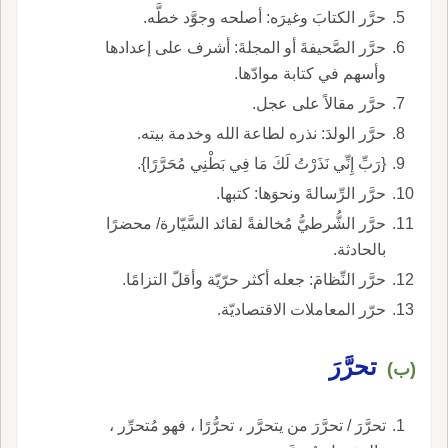
حرَّر الكتابَ وغيرَه: أصلحه وجوَّد خطَّه.
حرَّر الصَّحيفةَ أو المجلةَ: أشرف على إعدادها
وأسهم في كتابة موادّها.
حرَّر مقالاً على عجل.
حرَّر الولدَ: نذره لطاعة الله وخدمة بيته.
{رَبِّ إِنِّي نَذَرْتُ لَكَ مَا فِي بَطْنِي مُحَرَّرًا}.
حرَّر الرِّسالةَ ونحوَها: كتبها.
حرَّر الشُّرطيُّ مُخالفةً لقائد السَّيّارة/ محضرًا
بالحادثة.
حرَّر النِّظامَ: جعله أكثر حرّيّة وأقلّ التزامًا.
حرّر المعاملات الاقتصاديّة.
تحرَّرَ
(ب)
تحرَّرَ / تحرَّرَ من يتحرَّر ، تحرُّرًا ، فهو مُتحرِّر ،