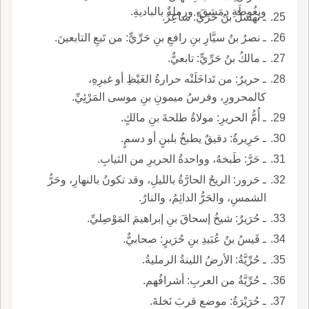
وبِغُوطَةِ دِمَشقَ، ورملةٌ بالباديةِ.
ـ نهشَلُ بنُ حَرِّيٍّ: شاعِرٌ.
ـ نصرُ بنُ سيَّارِ بنِ رافعِ بنِ حَرِّيٍّ: من تَبعِ التابعينَ.
ـ مالكُ بنُ حَرِّيٍّ: تابعيٌّ.
ـ حريرُ: من تَداخَلَتْه حرارةُ الغَيْظِ أو غيرِهِ،
كالمحرورِ، وفرسُ ميمونِ بنِ موسى المَرْئِيِّ.
ـ أُمُّ الحريرِ: مولاةُ طلحةَ بنِ مالكٍ.
ـ حَرِيرةُ: دقيقٌ يطبخُ بلبنٍ أو دسمٍ.
ـ حَرَّ: طَبخهُ، وواحدةُ الحريرِ من الثيابِ.
ـ حَرور: الريحُ الحارَّةُ بالليلِ، وقد تكونُ بالنهارِ، وحَرُّ
الشمسِ، والحَرُّ الدائِمُ، والنارُ.
ـ حُرَيرٌ: شيخُ إسحاقَ بنِ إبراهيمَ المَوْصِليِّ.
ـ قَيسُ بنُ عُبَيدِ بنِ حُرَيرٍ: صحابيٌّ.
ـ حُرِّيَّةُ: الأرضُ اللينةُ الرمليةُ.
ـ حُرِّيَّةُ من العربِ: أشرافُهم.
ـ حُرَيْرَةُ: موضع قربَ نَخلةَ.