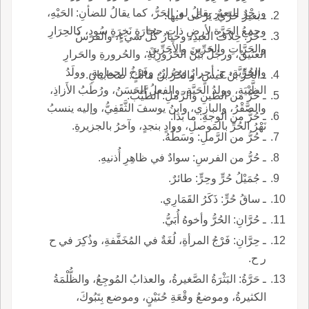
وزجْرٌ للبعيرِ يقالُ له: الحَرُّ، كما يقالُ للضأنِ: الحَيْهِ،
ـ بعيرٌ حَرِّيٌّ: يَرْعَى فيها.
وجمعُ الحَرَّة لأرضٍ ذاتِ حجارَةٍ نَخِرَةٍ سُودٍ، كالحِرَارِ
ـ حُرُّ: خِلافُ العبدِ، وخيارُ كُلِّ شيءٍ، والفرسُ
والحَرَّاتِ والحَرِّينَ والأَحَرِّينَ.
العتيقُ، ورجُلٌ بَيِّنُ الحَرُورِيَّةِ، والحُرورةِ والحَرارِ
والحُرِّيَّةِ، ج: أحرارٌ وحِرارٌ، وفَرْخُ الحمامةِ، وولَدُ
ـ الحُرُّ بنُ قيسٍ، والحُرُّ بنُ مالكٍ: صحابيانِ.
الظَّبْيَةِ، وولدُ الحَيَّةِ، والفعلُ الحَسَنُ، ورُطَبُ الأَزاذِ،
ـ حُرُّ من الطينِ والرَّملِ: الطَّيِّبُ.
والصَّقْرُ، والبازِي، وابنُ يوسفَ الثَّقَفِيُّ، وإليه ينسبُ
ـ حُرُّ من الوجهِ: ما بَدَا.
نَهْرُ الحُرِّ بالمَوصلِ، ووادٍ بنجدٍ، وآخرُ بالجزيرةِ.
ـ حُرُّ من الرَّملِ: وسَطُهُ.
ـ حُرُّ من الفرسِ: سوادٌ في ظاهِرِ أُذنيهِ.
ـ جُمَيْلُ حُرٍّ وحِرٍّ: طائرٌ.
ـ ساقُ حُرٍّ: ذَكَرُ القَمَارِي.
ـ حُرَّانِ: الحُرُّ وأخوهُ أُبَيُّ.
ـ حِرَّانِ: فَرْجُ المرأةِ، لُغَةٌ في المُخَفَّفةِ، وذُكِرَ في ح
ر ح.
ـ حَرَّةُ: البَثْرَةُ الصَّغيرةُ، والعذابُ المُوجِعُ، والظُّلْمَةُ
الكثيرةُ، وموضعُ وقْعَةِ حُنَيْنٍ، وموضع بِتَبُوكَ،