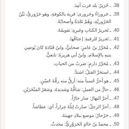
ـ حُرَيرٌ: بلد قربَ آمِدَ.
ـ حَروراءُ وحَرورى: قرية بالكوفةِ، وهو حَرُوريٌّ، بَيِّنُ
الحَرُوريَّةِ، وهُمْ نَجْدَةُ وأصحابُهُ.
ـ تَحريرُ الكتابِ وغيرِهِ: تقويمُهُ.
ـ تَحريرُ للرقبةِ: إعتاقُها.
ـ مُحَرَّرُ بنُ عامرٍ: صحابيٌّ، وابنُ قَتَادَةَ كانَ يُوصِي
بنيهِ بالإِسلام، وابنُ أبي هريرةَ: تابعيٌّ.
ـ مُحَرَّرُ دارمٍ: ضربٌ من الحياتِ.
ـ استحَرَّ القتلُ: اشتدَّ.
ـ هو أحرُّ حُسناً منه: أرقُّ منه رقَّةَ حُسْنٍ.
ـ حارُّ من العملِ: شاقُّهُ وشديدهُ، وشعَرُ المَنْخَرَيْنِ.
ـ أحرَّ النهارُ: صار حارّاً.
ـ أحرَّ الرجلُ: صارتْ إبلُهُ حِراراً، أي: عطاشاً.
ـ حَرْحارٌ: موضع ببلادِ جهينةَ.
ـ محمدُ بنُ خالدٍ الحَرَوَّرِيُّ: محدثٌ.