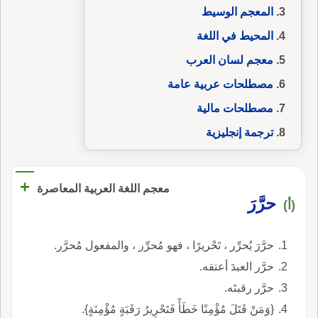
المعجم الوسيط
المحيط في اللغة
معجم لسان العرب
مصطلحات عربية عامة
مصطلحات مالية
ترجمة إنجليزية
+
معجم اللغة العربية المعاصرة
حرَّرَ
(أ)
حرَّرَ يُحرِّر ، تَحْريرًا ، فهو مُحرِّر ، والمفعول مُحرَّر.
حرَّر العبدَ أعتقه.
حرَّر رقبتَه.
{وَمَنْ قَتَلَ مُؤْمِنًا خَطَأً فَتَحْرِيرُ رَقَبَةٍ مُؤْمِنَةٍ}.