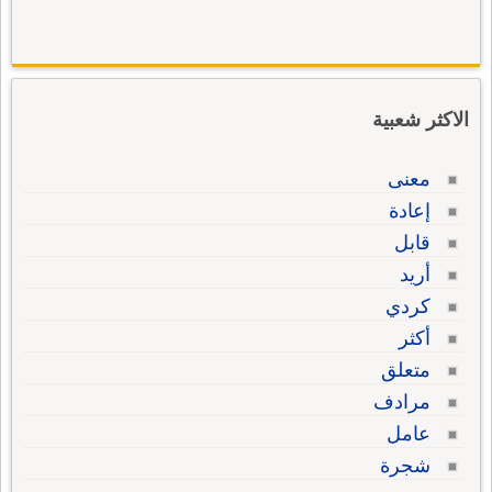
الاكثر شعبية
معنى
إعادة
قابل
أريد
كردي
أكثر
متعلق
مرادف
عامل
شجرة