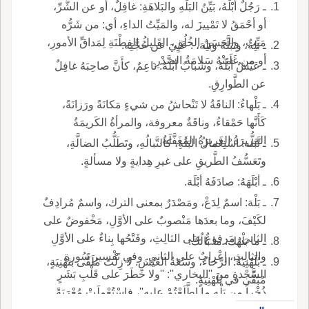
ـ رَجُلٌ أبْلَهُ، بَيِّنُ البَلَهِ والبَلاهَةِ: غافِلٌ، أو عن الشَّرِّ،
أو أحْمَقُ لا تَمْييزَ له، والمَيِّتُ الداءِ، أي: من شَرُّه
مَيِّتٌ، والحَسَنُ الخُلُقِ، القَليلُ الفِطْنَةِ لِمَداقِّ الأمورِ،
ـ بَلِهَ، وتَبَلَّهَ وبَلِهَ، : عَيِيَ عن حُجَّتِه.
أو من غَلَبَتْهُ سَلامَةُ الصَّدْرِ.
ـ عَيْشٌ أبْلَهُ، وشَبابٌ أبْلَهُ: ناعِمٌ، كأَنَّ صاحِبَهُ غافِلٌ
عن الطَّوارِقِ.
ـ بَلْهاءُ: الناقَةُ لا تَنْحاشُ من شيءٍ مَكانَةً ورَزانَةً،
كَأَنَّها حَمْقاءُ، وناقَةٌ معروفة، والمرأةُ الكَريمَةُ
المَريرَةُ الغَريرَةُ المُغَفَّلَةُ.
ـ تَّبَلُّه: اسْتِعْمالُ البَلَهِ، كالتَّبالُهِ، وتَطَلُّبُ الضالَّةِ،
وتَعَسُّفُ الطَّريقِ على غيرِ هِدايةٍ ولا مسألةٍ.
ـ أبْلَهَهُ: صادَفَهُ أبْلَهَ.
ـ بَلْهَ: اسمٌ لِدَعْ، ومَصْدَرٌ بمعنى الترك، واسمٌ مُرادِفٌ
لكَيْفَ، وما بعدَها مَنْصوبٌ على الأوَّلِ، مَخْفوضٌ على
الثاني، مرفوعٌ على الثالِثِ، وفَتْحُها بِناءٌ على الأوَّلِ
ـ ما بَلْهُكَ: ما بالُكَ.
والثالِثِ، إعْرابٌ على الثاني. وفي تَفْسيرِ سُورةِ
ـ بُلَهْنِيَةُ: الرَّخاءُ، وسَعَةُ العَيْشِ. لا زِلْتَ مُلَقًّى بتَهْنِيَةٍ،
السَّجْدةِ من ''البخاري'': ''ولا خَطَرَ على قَلْبِ بَشَرٍ
مُبَقًّى في بُلَهْنِيَةٍ.
ذُخْراً من بَلْهِ ما اطَّلَعْتُمْ عليه''، فاسْتُعْمِلَتْ مُعْرَبَةً