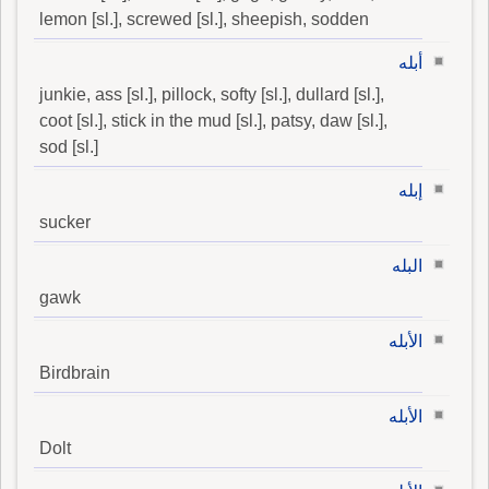
lemon [sl.], screwed [sl.], sheepish, sodden
أبله
junkie, ass [sl.], pillock, softy [sl.], dullard [sl.],
coot [sl.], stick in the mud [sl.], patsy, daw [sl.],
sod [sl.]
إبله
sucker
البله
gawk
الأبله
Birdbrain
الأبله
Dolt