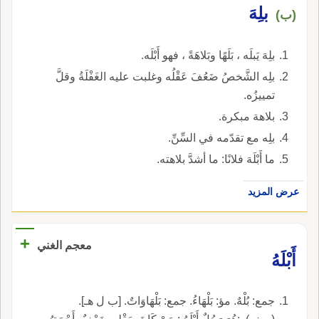
بلِهَ
(ب)
بلِهَ يَبلَه ، بَلَهًا وبَلاهَةً ، فهو أَبْلَه.
بلِه الشَّخصُ ضَعُفَ عَقْلُه وغلبت عليه الغَفْلَةُ وقلَّ
تمييزُه.
بلاهة مبكرة.
بلِه مع تقدّمه في السِّنِّ.
ما أَبْلَهَ فلانًا: ما أشدَّ بلاهته.
عرض المزيد
+
معجم الغني
أَبْلَهُ
جمع: بُلْهٌ. مؤ: بَلْهَاءُ. جمع: بَلْهَاوَاتٌ. [ب ل هـ].