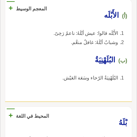
+
المعجم الوسيط
الأَبْلَه
(أ)
الأَبْلَه قالوا: عيش أبْلَهُ: ناعمٌ رَخِىّ.
وشبابٌ أبْلَهُ: غافلٌ منعَّم.
البُلَهْنِيَةُ
(ب)
البُلَهْنِيَةُ الرّخاء وسَعَة العَيْش.
+
المحيط في اللغة
بْلَهُ