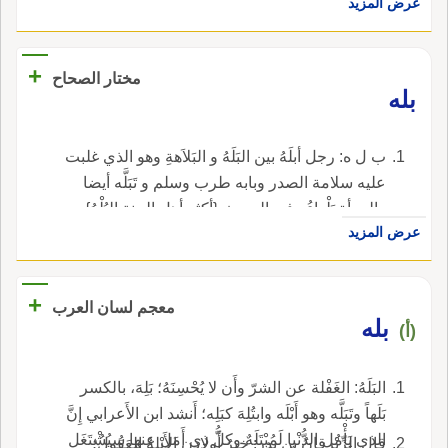
بِمِنْ، خارِجَةً عن المَعاني الثَّلاثَةِ، وفُسِّرَتْ بغيرِ، وهو
عرض المزيد
مُوافِقٌ لقَوْلِ من يَعُدُّها من ألْفاظِ الاستثناءِ،
وبمعناها، أو بمعنى أجَلْ، أو بمعنى كُفَّ ودَعْ.
+
مختار الصحاح
بله
ب ل ه: رجل أبلَهُ بين البَلَهُ و البَلاَهةِ وهو الذي غلبت
عليه سلامة الصدر وبابه طرب وسلم و تَبَلَّه أيضا
والمرأة بَلْهاءُ وفي الحديث {أكثر أهل الجنة البُلْهُ}
عرض المزيد
يعني البله في أمر الدنيا لقلة اهتمامهم بها وهم
أكياس في أمر الآخرة و تَبَالَهَ أرى من نفسه ذلك
وليس به و بَلْهَ بمعنى دع وهي مبنية على الفتح
+
معجم لسان العرب
وقيل معناها سوى وفي الحديث {أعددت لعبادي
بله
(أ)
الصالحين ما لا عين رأت ولا أذن سمعت ولا خطر
على قلب بشر بله ما اطلعتم عليه}.
البَلَهُ: الغَفْلة عن الشرّ وأَن لا يُحْسِنَهُ؛ بَلِهَ، بالكسر
بَلَهاً وتَبَلَّه وهو أَبْلَه وابتُلِهَ كبَلِه؛ أَنشد ابن الأَعرابي إِنَّ
الذي يَأْمُلِ الدُّنْيا لَمُبْتَلَهٌ وكلُّ ذي أَمَلٍ عنها سيُشْتَغَل
قال الزِّبْرقانُ بن بدر: خيرُ أَولادِن الأَبْلهُ العَقُولُ؛