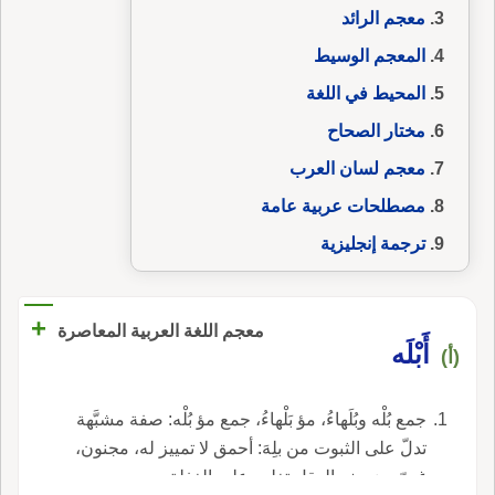
معجم الرائد
المعجم الوسيط
المحيط في اللغة
مختار الصحاح
معجم لسان العرب
مصطلحات عربية عامة
ترجمة إنجليزية
+
معجم اللغة العربية المعاصرة
أَبْلَه
(أ)
جمع بُلْه وبُلَهاءُ، مؤ بَلْهاءُ، جمع مؤ بُلْه: صفة مشبَّهة
تدلّ على الثبوت من بلِهَ: أحمق لا تمييز له، مجنون،
غبيّ، ضعيف العقل تغلب عليه الغفلة.