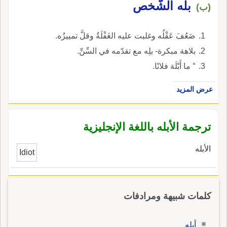
بله الشّخص
(ب)
ضَعُفَ عَقْلُه وغلبت عليه الغَفْلَةُ وقلَّ تمييزُه.
بلاهة مبكرة- بلِه مع تقدّمه في السِّنِّ.
° ما أَبْلَهَ فلانًا.
عرض المزيد
ترجمة الأبله باللغة الإنجليزية
الأبله
Idiot
كلمات شبيهة ومرادفات
أبله