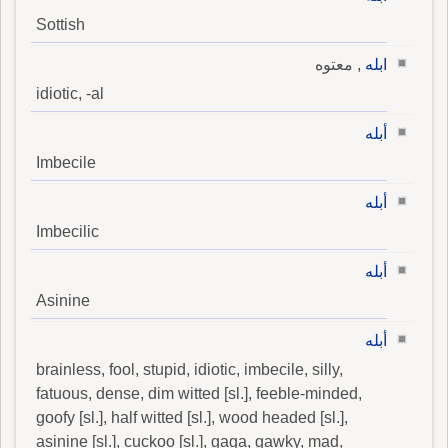
Sottish
ابله
, معتوه
idiotic, -al
أبله
Imbecile
أبله
Imbecilic
أبله
Asinine
أبله
brainless, fool, stupid, idiotic, imbecile, silly,
fatuous, dense, dim witted [sl.], feeble-minded,
goofy [sl.], half witted [sl.], wood headed [sl.],
asinine [sl.], cuckoo [sl.], gaga, gawky, mad,