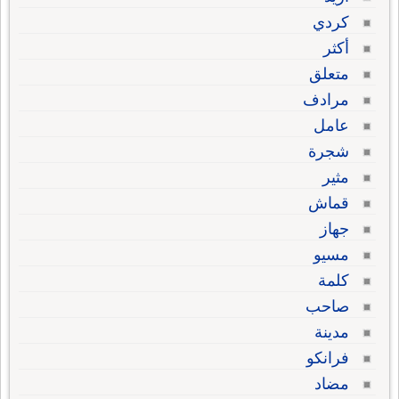
كردي
أكثر
متعلق
مرادف
عامل
شجرة
مثير
قماش
جهاز
مسيو
كلمة
صاحب
مدينة
فرانكو
مضاد