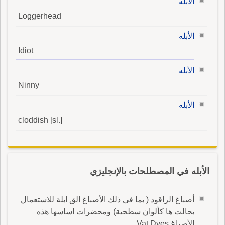
الأبله
Loggerhead
الأبله
Idiot
الأبله
Ninny
الأبله
cloddish [sl.]
الأبله في المصطلحات بالإنجليزي
أصباغ الراقود ( بما فى ذلك الأصباغ الق ابلة للاستعمال
بحالت ها كألوان سطحية) ومحضرات اساسها هذه
الأصباغ Vat Dyes