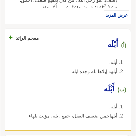
(صف). :هُوَ رَجُلٌ أَبْلَهُ : مَنْ كَانَ بِعَقْلِهِ ضَعْفٌ، أَحْمَقُ.
:رَجُلٌ أَبْلَهُ لاَ يَعْرِفُ مَا يُخْرِجُ مِنْ أُمِّ دِمَاغِهِ.
عرض المزيد
(التوحيدي).
+
معجم الرائد
أَبْلَه
(أ)
أبله.
أبلهه إبلاها بله وجده ابله.
أَبْلَه
(ب)
أبله.
أبلهاحمق ضعيف العقل، جمع : بله، مؤنث بلهاء.